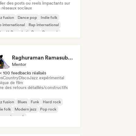
ier des posts ou reels impactants sur
 réseaux sociaux
z fusion
Dance pop
Indie folk
 international
Rap international
Pop/J-Pop
Latin Pop
Pop rock
Raghuraman Ramasubramanian
Mentor
< 100 feedbacks réalisés
es
Country
Disco
Jazz expérimental
ique de film
re des retours détaillés/constructifs
z fusion
Blues
Funk
Hard rock
ie folk
Modern jazz
Pop rock
gressive rock