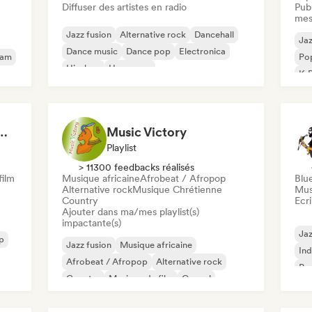
Diffuser des artistes en radio
Publ
mes
Jazz fusion
Alternative rock
Dancehall
Jaz
Dance music
Dance pop
Electronica
eam
Pop
Hip-hop
Hyperpop
K-
ey Italian Summer
Music Victory
Playlist
> 11300 feedbacks réalisés
film
Musique africaine
Afrobeat / Afropop
Blu
Alternative rock
Musique Chrétienne
Mus
Country
Ecri
Ajouter dans ma/mes playlist(s)
impactante(s)
Jaz
p
Jazz fusion
Musique africaine
Ind
Afrobeat / Afropop
Alternative rock
Pro
Country
Musique de film
Gospel
House music