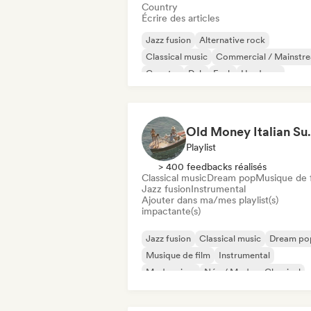
Country
Écrire des articles
Jazz fusion
Alternative rock
Classical music
Commercial / Mainstr
Country
Dub
Funk
Hardcore
Old Mon
Playlist
> 400 feedbacks réalisés
Classical music
Dream pop
Musique de 
Jazz fusion
Instrumental
Ajouter dans ma/mes playlist(s)
impactante(s)
Jazz fusion
Classical music
Dream po
Musique de film
Instrumental
Modern jazz
Néo / Modern Classical
Soft Pop / Ballad