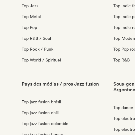
Top Jazz
Top Indie f
Top Metal
Top Indie 
Top Pop
Top Indie r
Top R&B / Soul
Top Modern
Top Rock / Punk
Top Pop ro
Top World / Spirituel
Top R&B
Pays des médias / pros Jazz fusion
Sous-genr
Argentin
Top jazz fusion brésil
Top dance 
Top jazz fusion chili
Top electro
Top jazz fusion colombie
Top electr
Top jazz fusion france