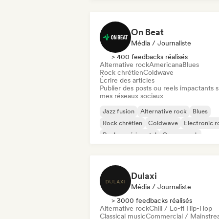
On Beat
Média / Journaliste
> 400 feedbacks réalisés
Alternative rock
Americana
Blues
Rock chrétien
Coldwave
Écrire des articles
Publier des posts ou reels impactants s
mes réseaux sociaux
Jazz fusion
Alternative rock
Blues
Rock chrétien
Coldwave
Electronic r
Rock expérimental
Garage rock
Dulaxi
Média / Journaliste
> 3000 feedbacks réalisés
Alternative rock
Chill / Lo-fi Hip-Hop
Classical music
Commercial / Mainstr