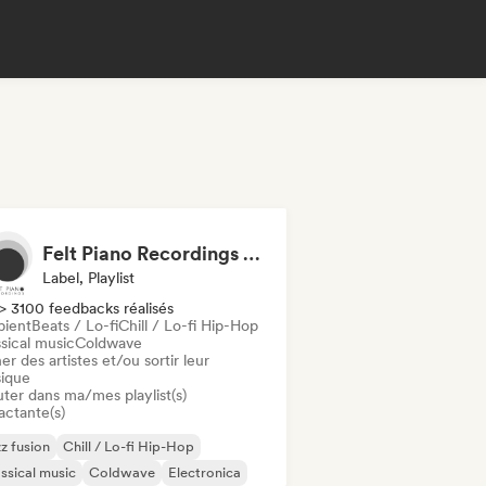
Felt Piano Recordings (label, playlists)
Label, Playlist
> 3100 feedbacks réalisés
ient
Beats / Lo-fi
Chill / Lo-fi Hip-Hop
sical music
Coldwave
er des artistes et/ou sortir leur
ique
uter dans ma/mes playlist(s)
actante(s)
z fusion
Chill / Lo-fi Hip-Hop
ssical music
Coldwave
Electronica