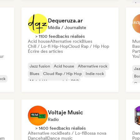
Jaz
Ins
Dequeruza.ar
Média / Journaliste
> 1100 feedbacks réalisés
Acid house
Alternative rock
Blues
Mus
Chill / Lo-fi Hip-Hop
Cloud Rap / Hip Hop
Bas
Écrire des articles
Part
ur
You
Jazz fusion
Acid house
Alternative rock
Jaz
Blues
Cloud Rap / Hip Hop
Indie rock
Bo
ock
Metal / Heavy metal
R&B
Go
Voltaje Music
Radio
> 1400 feedbacks réalisés
Alternative rock
Beats / Lo-fi
Bossa nova
Dan
eam
Dancehall
Dance music
Pop 