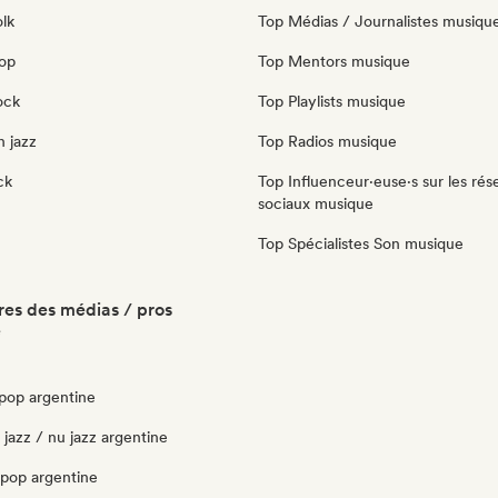
olk
Top Médias / Journalistes musiqu
pop
Top Mentors musique
ock
Top Playlists musique
 jazz
Top Radios musique
ck
Top Influenceur·euse·s sur les rés
sociaux musique
Top Spécialistes Son musique
es des médias / pros
e
pop argentine
 jazz / nu jazz argentine
opop argentine