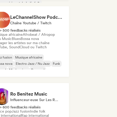
z expérimental
Indie folk
trumental
LeChannelShow Podcast
Chaîne Youtube / Twitch
> 500 feedbacks réalisés
ique africaine
Afrobeat / Afropop
s Music
Blues
Bossa nova
ager les artistes sur ma chaîne
Tube, SoundCloud ou Twitch
z fusion
Musique africaine
ssa nova
Electro Jazz / Nu Jazz
Funk
spel
Modern jazz
Pop soul
Ro Benitez Music
Influenceur·euse Sur Les Réseaux Sociaux
> 600 feedbacks réalisés
ce pop
Jazz fusion
Indie folk
international
Rap international