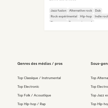
Jazz fusion
Alternative rock
Dub
Rock expérimental
Hip-hop
Indie roc
New wave
Progressive rock
Genres des médias / pros
Sous-genr
Top Classique / Instrumental
Top Alterna
Top Electronic
Top Electr
Top Folk / Acoustique
Top Jazz e
Top Hip-hop / Rap
Top Hip-ho