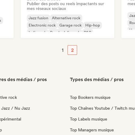
Publier des posts ou reels impactants sur
mes
mes réseaux sociaux
Jaz
Jazz fusion
Alternative rock
k
Ro
Electronic rock
Garage rock
Hip-hop
Ha
Indie rock
Psychedelic rock
R&B
Ne
1
2
es des médias / pros
Types des médias / pros
tive rock
Top Bookers musique
o Jazz / Nu Jazz
Top Chaînes Youtube / Twitch mu
xpérimental
Top Labels musique
p
Top Managers musique