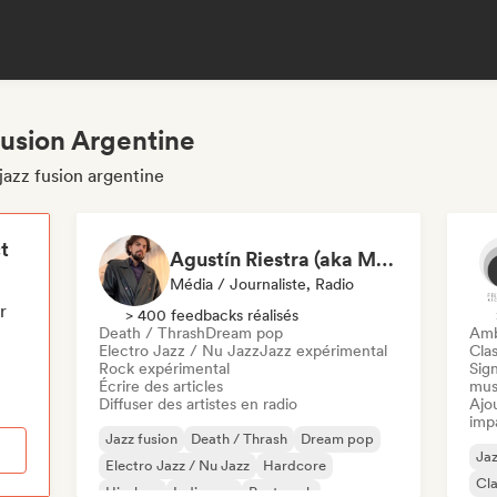
fusion Argentine
jazz fusion argentine
t
Agustín Riestra (aka Música del Ático)
Média / Journaliste, Radio
r
> 400 feedbacks réalisés
Death / Thrash
Dream pop
Amb
Electro Jazz / Nu Jazz
Jazz expérimental
Clas
Rock expérimental
Sign
Écrire des articles
mus
Diffuser des artistes en radio
Ajo
imp
Jazz fusion
Death / Thrash
Dream pop
Jaz
Electro Jazz / Nu Jazz
Hardcore
Cla
Hip-hop
Indie pop
Post punk