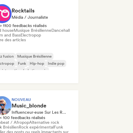
Rocktails
Média / Journaliste
> 1100 feedbacks réalisés
d house
Musique Brésilienne
Dancehall
m and Bass
Electropop
re des articles
z fusion
Musique Brésilienne
ectropop
Funk
Hip-hop
Indie pop
 international
Latin music
NOUVEAU
Music_blonde
Influenceur·euse Sur Les Réseaux Sociaux
< 100 feedbacks réalisés
obeat / Afropop
Alternative rock
 Brésilien
Rock expérimental
Funk
ier des posts ou reels impactants sur