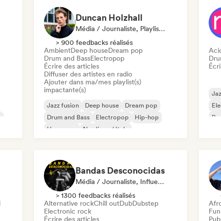
Duncan Holzhall
Média / Journaliste, Playlist, Radio
> 900 feedbacks réalisés
Ambient
Deep house
Dream pop
Aci
Drum and Bass
Electropop
Dru
Écrire des articles
Écri
Diffuser des artistes en radio
Ajouter dans ma/mes playlist(s)
impactante(s)
Jaz
Jazz fusion
Deep house
Dream pop
El
e
Drum and Bass
Electropop
Hip-hop
Rap
Hyperpop
Nu-disco / Italo
Bandas Desconocidas
Média / Journaliste, Influenceur·euse Sur Les Réseaux Sociaux
> 1300 feedbacks réalisés
l
Alternative rock
Chill out
Dub
Dubstep
Afr
Electronic rock
Funk
Écrire des articles
Publ