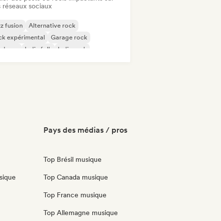
 réseaux sociaux
z fusion
Alternative rock
ck expérimental
Garage rock
rdcore
Indie folk
Indie rock
w wave
Pays des médias / pros
Top Brésil musique
sique
Top Canada musique
Top France musique
Top Allemagne musique