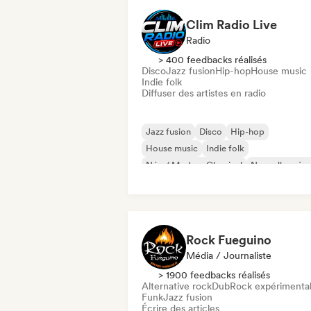
Clim Radio Live
Radio
> 400 feedbacks réalisés
Disco
Jazz fusion
Hip-hop
House music
Indie folk
Diffuser des artistes en radio
Jazz fusion
Disco
Hip-hop
House music
Indie folk
Néo / Modern Classical
Nouvelle scèn
Rap francais
Rock Fueguino
Média / Journaliste
> 1900 feedbacks réalisés
Alternative rock
Dub
Rock expérimenta
Funk
Jazz fusion
Écrire des articles