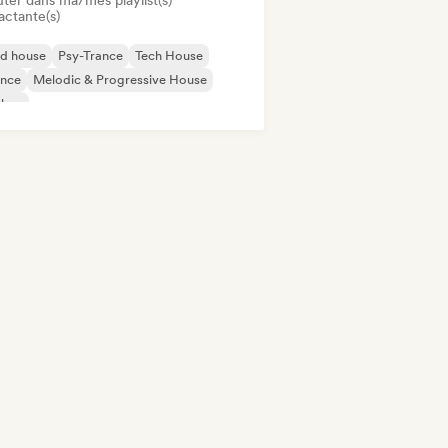
uter dans ma/mes playlist(s)
actante(s)
id house
Psy-Trance
Tech House
ance
Melodic & Progressive House
chno