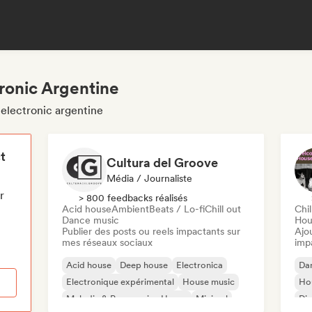
ronic Argentine
 electronic argentine
t
Cultura del Groove
Média / Journaliste
r
> 800 feedbacks réalisés
Acid house
Ambient
Beats / Lo-fi
Chill out
Chil
Dance music
Hou
Publier des posts ou reels impactants sur
Ajo
mes réseaux sociaux
imp
Acid house
Deep house
Electronica
Da
Electronique expérimental
House music
Ho
Melodic & Progressive House
Minimal
Di