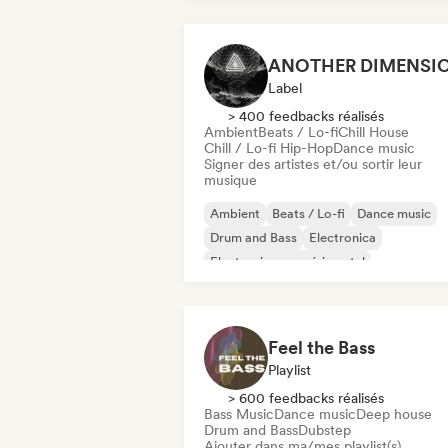
Label
> 400 feedbacks réalisés
Ambient
Beats / Lo-fi
Chill House
Chill / Lo-fi Hip-Hop
Dance music
Signer des artistes et/ou sortir leur
musique
Ambient
Beats / Lo-fi
Dance music
Drum and Bass
Electronica
Electronique expérimental
Musique industrielle
Melodic & Progressive House
Feel the Bass
Playlist
> 600 feedbacks réalisés
Bass Music
Dance music
Deep house
Drum and Bass
Dubstep
Ajouter dans ma/mes playlist(s)