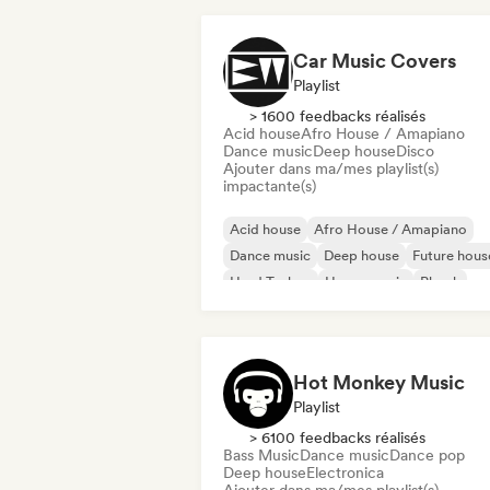
Car Music Covers
Playlist
> 1600 feedbacks réalisés
Acid house
Afro House / Amapiano
Dance music
Deep house
Disco
Ajouter dans ma/mes playlist(s)
impactante(s)
Acid house
Afro House / Amapiano
Dance music
Deep house
Future hous
Hard Techno
House music
Phonk
Hot Monkey Music
Playlist
> 6100 feedbacks réalisés
Bass Music
Dance music
Dance pop
Deep house
Electronica