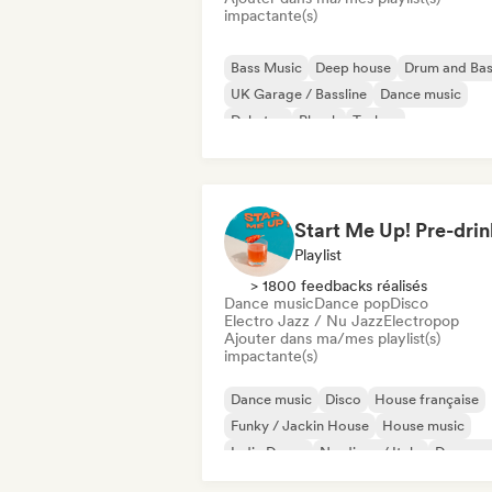
impactante(s)
Bass Music
Deep house
Drum and Ba
UK Garage / Bassline
Dance music
Dubstep
Phonk
Techno
Playlist
> 1800 feedbacks réalisés
Dance music
Dance pop
Disco
Electro Jazz / Nu Jazz
Electropop
Ajouter dans ma/mes playlist(s)
impactante(s)
Dance music
Disco
House française
Funky / Jackin House
House music
Indie Dance
Nu-disco / Italo
Dance p