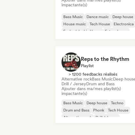
Ajouter dans ma/mes playlist(s)
impactante(s)
Bass Music
Dance music
Deep house
House music
Tech House
Electronica
Funky / Jackin House
Future house
Reps to the Rhythm
Playlist
> 1200 feedbacks réalisés
Alternative rock
Bass Music
Deep hous
Drill / Jersey
Drum and Bass
Ajouter dans ma/mes playlist(s)
impactante(s)
Bass Music
Deep house
Techno
Drum and Bass
Phonk
Tech House
Alternative rock
Drill / Jersey