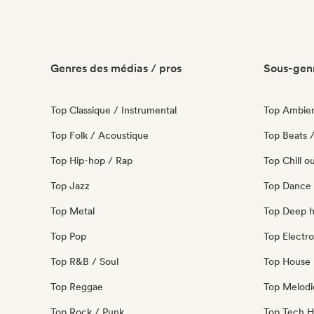
Genres des médias / pros
Sous-genr
Top Classique / Instrumental
Top Ambie
Top Folk / Acoustique
Top Beats /
Top Hip-hop / Rap
Top Chill o
Top Jazz
Top Dance
Top Metal
Top Deep 
Top Pop
Top Electro
Top R&B / Soul
Top House 
Top Reggae
Top Melodi
Top Rock / Punk
Top Tech 