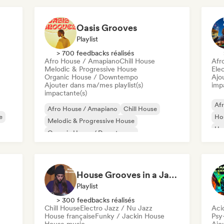
Oasis Grooves
Playlist
> 700 feedbacks réalisés
Afro House / Amapiano
Chill House
Afr
Melodic & Progressive House
Ele
Organic House / Downtempo
Ajo
Ajouter dans ma/mes playlist(s)
imp
impactante(s)
Af
Afro House / Amapiano
Chill House
e
Hou
Melodic & Progressive House
Ho
Organic House / Downtempo
El
House Grooves in a Jazz Mood
Playlist
> 300 feedbacks réalisés
Chill House
Electro Jazz / Nu Jazz
Aci
House française
Funky / Jackin House
Psy