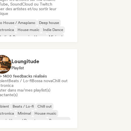
Tube, SoundCloud ou Twitch
er des artistes et/ou sortir leur
ique
ro House / Amapiano
Deep house
ctronica
House music
Indie Dance
odic & Progressive House
Minimal
ganic House / Downtempo
Loungitude
Playlist
> 1400 feedbacks réalisés
ient
Beats / Lo-fi
Bossa nova
Chill out
ctronica
uter dans ma/mes playlist(s)
actante(s)
bient
Beats / Lo-fi
Chill out
ctronica
Minimal
House music
ganic House / Downtempo
Bossa nova