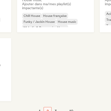
House music
Ajo
Ajouter dans ma/mes playlist(s)
imp
impactante(s)
Ac
Chill House
House française
Tr
Funky / Jackin House
House music
Te
Melodic & Progressive House
Organic House / Downtempo
Electro Jazz / Nu Jazz
e