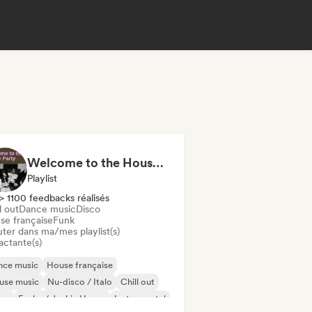
Welcome to the House Party
Playlist
> 1100 feedbacks réalisés
l out
Dance music
Disco
se française
Funk
uter dans ma/mes playlist(s)
actante(s)
nce music
House française
use music
Nu-disco / Italo
Chill out
sco
Funky / Jackin House
Instrumental