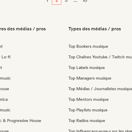
1
2
3
...
10
es des médias / pros
Types des médias / pros
nt
Top Bookers musique
 Lo-fi
Top Chaînes Youtube / Twitch mu
ut
Top Labels musique
 music
Top Managers musique
house
Top Médias / Journalistes musiqu
nica
Top Mentors musique
music
Top Playlists musique
c & Progressive House
Top Radios musique
House
Top Influenceur·euse·s sur les rés