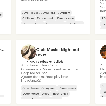
You
Sign
mus
Afro House / Amapiano
Ambient
ss
Chill out
Dance music
Deep house
Af
Drum and Bass
House music
Indie Dance
Ele
Mel
Or
Start Me Up! Pre-drinks and Summer Party 🍹
Club Music: Night out
Playlist
> 700 feedbacks réalisés
Afro House / Amapiano
Amb
Commercial / Mainstream
Dance music
Ele
Deep house
Disco
Ajo
Ajouter dans ma/mes playlist(s)
imp
impactante(s)
Am
Afro House / Amapiano
Dance music
Ele
Deep house
Disco
Electronica
op
Or
Future house
House music
Commercial / Mainstream