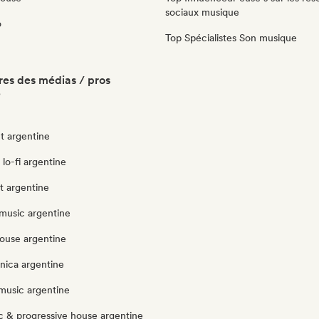
sociaux musique
o
Top Spécialistes Son musique
es des médias / pros
e
t argentine
 lo-fi argentine
ut argentine
music argentine
ouse argentine
nica argentine
music argentine
c & progressive house argentine