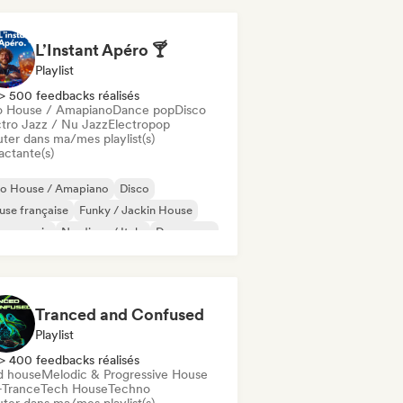
L’Instant Apéro 🍸
Playlist
> 500 feedbacks réalisés
o House / Amapiano
Dance pop
Disco
ctro Jazz / Nu Jazz
Electropop
uter dans ma/mes playlist(s)
actante(s)
ro House / Amapiano
Disco
se française
Funky / Jackin House
use music
Nu-disco / Italo
Dance pop
ectropop
Tranced and Confused
Playlist
> 400 feedbacks réalisés
d house
Melodic & Progressive House
-Trance
Tech House
Techno