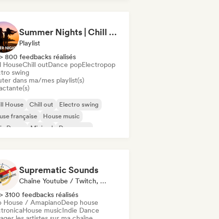
Summer Nights | Chill House & Tropical Beats
Playlist
> 800 feedbacks réalisés
ll House
Chill out
Dance pop
Electropop
ctro swing
uter dans ma/mes playlist(s)
actante(s)
ll House
Chill out
Electro swing
se française
House music
ie Dance
Minimal
Dance pop
Suprematic Sounds
Chaîne Youtube / Twitch, Label
> 3100 feedbacks réalisés
o House / Amapiano
Deep house
ctronica
House music
Indie Dance
ager les artistes sur ma chaîne