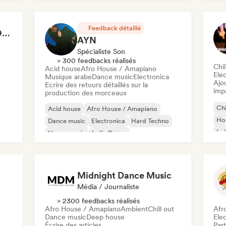
Techno
Feedback détaillé
ANOTHER DIMENSION MUSIC
AYN
Spécialiste Son
> 300 feedbacks réalisés
Chi
Acid house
Afro House / Amapiano
Ele
Musique arabe
Dance music
Electronica
Ajo
Ecrire des retours détaillés sur la
imp
production des morceaux
Chi
Acid house
Afro House / Amapiano
Hou
Dance music
Electronica
Hard Techno
Ind
House music
Indie Dance
Melodic & Progressive House
Midnight Dance Music
Média / Journaliste
> 2300 feedbacks réalisés
Afro House / Amapiano
Ambient
Chill out
Afr
Dance music
Deep house
Ele
Écrire des articles
Part