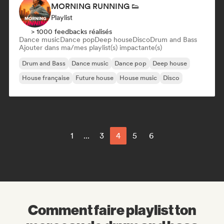
MORNING RUNNING 👟
Playlist
> 1000 feedbacks réalisés
Dance music
Dance pop
Deep house
Disco
Drum and Bass
Ajouter dans ma/mes playlist(s) impactante(s)
Drum and Bass
Dance music
Dance pop
Deep house
House française
Future house
House music
Disco
1
...
3
4
5
6
Comment faire playlist ton