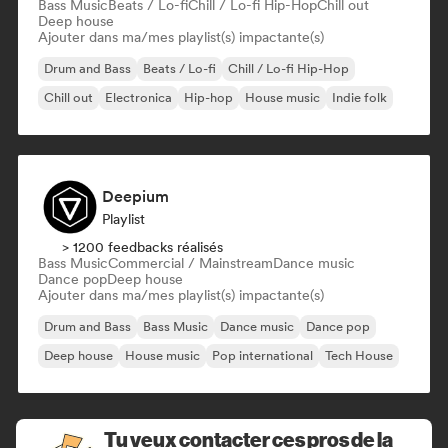
Bass Music
Beats / Lo-fi
Chill / Lo-fi Hip-Hop
Chill out
Deep house
Ajouter dans ma/mes playlist(s) impactante(s)
Drum and Bass
Beats / Lo-fi
Chill / Lo-fi Hip-Hop
Chill out
Electronica
Hip-hop
House music
Indie folk
Deepium
Playlist
> 1200 feedbacks réalisés
Bass Music
Commercial / Mainstream
Dance music
Dance pop
Deep house
Ajouter dans ma/mes playlist(s) impactante(s)
Drum and Bass
Bass Music
Dance music
Dance pop
Deep house
House music
Pop international
Tech House
Tu veux contacter ces pros de la