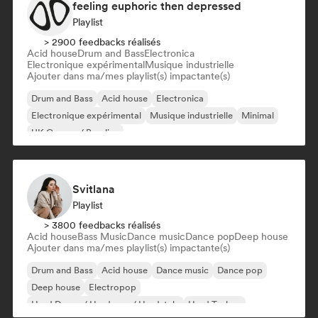
feeling euphoric then depressed
Playlist
> 2900 feedbacks réalisés
Acid house
Drum and Bass
Electronica
Electronique expérimental
Musique industrielle
Ajouter dans ma/mes playlist(s) impactante(s)
Drum and Bass
Acid house
Electronica
Electronique expérimental
Musique industrielle
Minimal
UK Garage / Bassline
Svitlana
Playlist
> 3800 feedbacks réalisés
Acid house
Bass Music
Dance music
Dance pop
Deep house
Ajouter dans ma/mes playlist(s) impactante(s)
Drum and Bass
Acid house
Dance music
Dance pop
Deep house
Electropop
Hard Dance / Hardcore / Hardstyle
Hard Techno