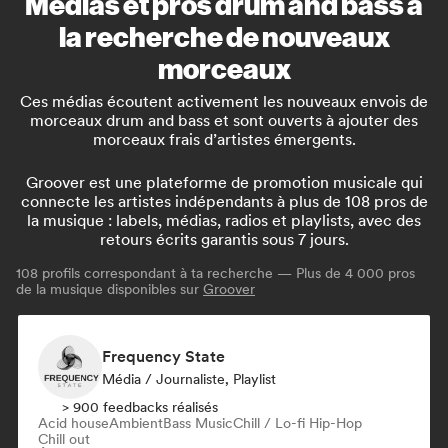
Médias et pros drum and bass à
la recherche de nouveaux
morceaux
Ces médias écoutent activement les nouveaux envois de
morceaux drum and bass et sont ouverts à ajouter des
morceaux frais d’artistes émergents.
Groover est une plateforme de promotion musicale qui
connecte les artistes indépendants à plus de 108 pros de
la musique : labels, médias, radios et playlists, avec des
retours écrits garantis sous 7 jours.
108
profils correspondant à ta recherche — Plus de 4 000 pros
de la musique disponibles sur
Groover
Frequency State
Média / Journaliste, Playlist
> 900 feedbacks réalisés
Acid house
Ambient
Bass Music
Chill / Lo-fi Hip-Hop
Chill out