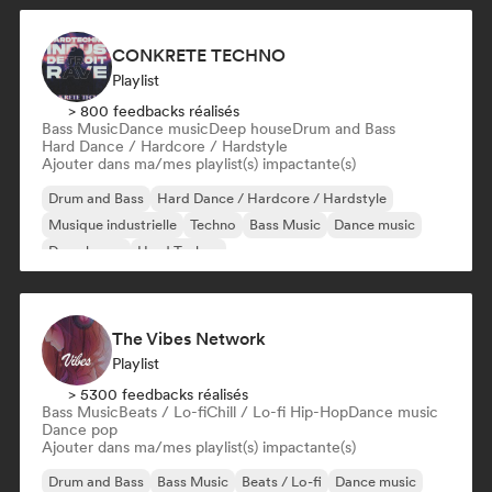
CONKRETE TECHNO
Playlist
> 800 feedbacks réalisés
Bass Music
Dance music
Deep house
Drum and Bass
Hard Dance / Hardcore / Hardstyle
Ajouter dans ma/mes playlist(s) impactante(s)
Drum and Bass
Hard Dance / Hardcore / Hardstyle
Musique industrielle
Techno
Bass Music
Dance music
Deep house
Hard Techno
The Vibes Network
Playlist
> 5300 feedbacks réalisés
Bass Music
Beats / Lo-fi
Chill / Lo-fi Hip-Hop
Dance music
Dance pop
Ajouter dans ma/mes playlist(s) impactante(s)
Drum and Bass
Bass Music
Beats / Lo-fi
Dance music