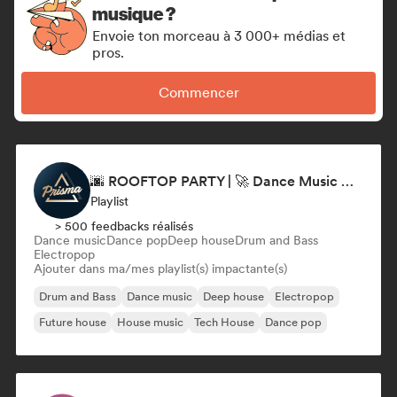
musique ?
Envoie ton morceau à 3 000+ médias et
pros.
Commencer
🌆 ROOFTOP PARTY | 🚀 Dance Music Mix 2026 by Prisma Records
Playlist
> 500 feedbacks réalisés
Dance music
Dance pop
Deep house
Drum and Bass
Electropop
Ajouter dans ma/mes playlist(s) impactante(s)
Drum and Bass
Dance music
Deep house
Electropop
Future house
House music
Tech House
Dance pop