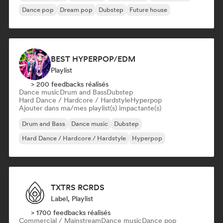
Dance pop
Dream pop
Dubstep
Future house
BEST HYPERPOP/EDM
Playlist
> 200 feedbacks réalisés
Dance music
Drum and Bass
Dubstep
Hard Dance / Hardcore / Hardstyle
Hyperpop
Ajouter dans ma/mes playlist(s) impactante(s)
Drum and Bass
Dance music
Dubstep
Hard Dance / Hardcore / Hardstyle
Hyperpop
TXTRS RCRDS
Label, Playlist
> 1700 feedbacks réalisés
Commercial / Mainstream
Dance music
Dance pop