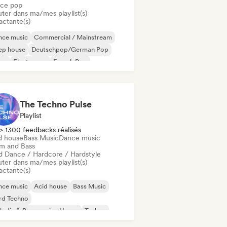
ce pop
uter dans ma/mes playlist(s)
actante(s)
nce music
Commercial / Mainstream
ep house
Deutschpop/German Pop
sco
Electropop
French Pop
use music
The Techno Pulse
Playlist
> 1300 feedbacks réalisés
d house
Bass Music
Dance music
m and Bass
d Dance / Hardcore / Hardstyle
uter dans ma/mes playlist(s)
actante(s)
nce music
Acid house
Bass Music
rd Techno
odic & Progressive House
Techno
um and Bass