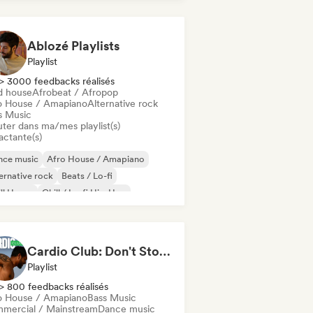
odic & Progressive House
Ablozé Playlists
Playlist
> 3000 feedbacks réalisés
d house
Afrobeat / Afropop
o House / Amapiano
Alternative rock
s Music
uter dans ma/mes playlist(s)
actante(s)
nce music
Afro House / Amapiano
ernative rock
Beats / Lo-fi
ll House
Chill / Lo-fi Hip-Hop
ll out
Deep house
Cardio Club: Don't Stop! 💦
Playlist
> 800 feedbacks réalisés
o House / Amapiano
Bass Music
mercial / Mainstream
Dance music