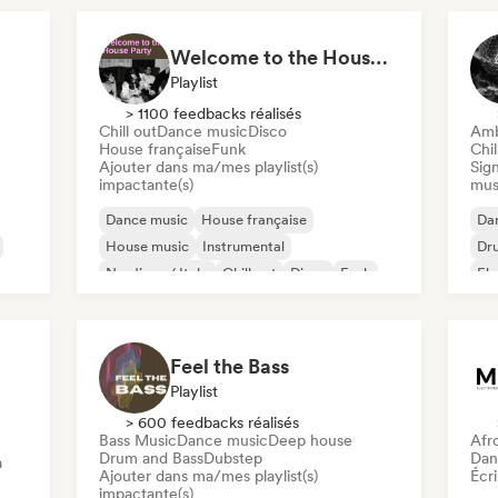
Har
Welcome to the House Party
Playlist
> 1100 feedbacks réalisés
Chill out
Dance music
Disco
Amb
House française
Funk
Chil
Ajouter dans ma/mes playlist(s)
Sign
impactante(s)
mus
Dance music
House française
Da
House music
Instrumental
Dr
Nu-disco / Italo
Chill out
Disco
Funk
Ele
Jaz
Feel the Bass
Playlist
> 600 feedbacks réalisés
Bass Music
Dance music
Deep house
Afr
Drum and Bass
Dubstep
Dan
a
Ajouter dans ma/mes playlist(s)
Écri
impactante(s)