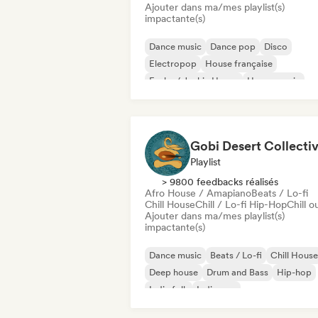
Ajouter dans ma/mes playlist(s)
impactante(s)
Dance music
Dance pop
Disco
Electropop
House française
Funky / Jackin House
House music
Indie Dance
Gobi Desert Collecti
Playlist
> 9800 feedbacks réalisés
Afro House / Amapiano
Beats / Lo-fi
Chill House
Chill / Lo-fi Hip-Hop
Chill o
Ajouter dans ma/mes playlist(s)
impactante(s)
Dance music
Beats / Lo-fi
Chill House
Deep house
Drum and Bass
Hip-hop
Indie folk
Indie pop