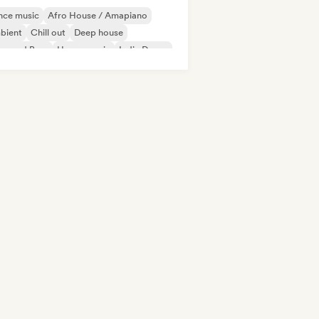
nce music
Afro House / Amapiano
bient
Chill out
Deep house
um and Bass
House music
Indie Dance