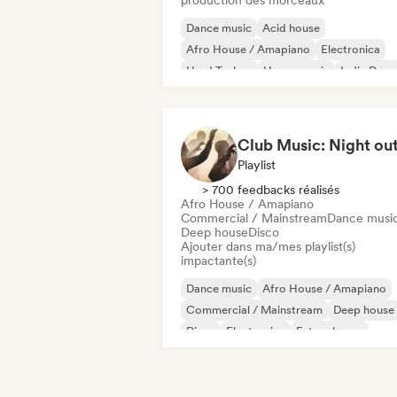
production des morceaux
Dance music
Acid house
Afro House / Amapiano
Electronica
Hard Techno
House music
Indie Danc
Melodic & Progressive House
Club Music: Night ou
Playlist
> 700 feedbacks réalisés
Afro House / Amapiano
Commercial / Mainstream
Dance musi
Deep house
Disco
Ajouter dans ma/mes playlist(s)
impactante(s)
Dance music
Afro House / Amapiano
Commercial / Mainstream
Deep house
Disco
Electronica
Future house
House music