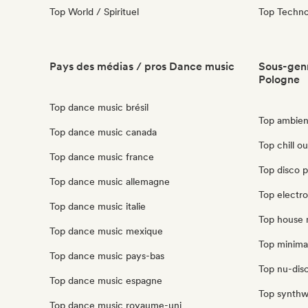
Top World / Spirituel
Top Techn
Pays des médias / pros Dance music
Sous-genr
Pologne
Top dance music brésil
Top ambien
Top dance music canada
Top chill o
Top dance music france
Top disco 
Top dance music allemagne
Top electr
Top dance music italie
Top house 
Top dance music mexique
Top minima
Top dance music pays-bas
Top nu-disc
Top dance music espagne
Top synthw
Top dance music royaume-uni