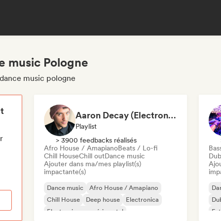
e music Pologne
s dance music pologne
t
Aaron Decay (Electronic Dream & Chill Electronic Dream playlists)
Playlist
r
> 3900 feedbacks réalisés
Afro House / Amapiano
Beats / Lo-fi
Bas
Chill House
Chill out
Dance music
Dub
Ajouter dans ma/mes playlist(s)
Ajo
impactante(s)
imp
Dance music
Afro House / Amapiano
Da
Chill House
Deep house
Electronica
Du
Electronique expérimental
Fut