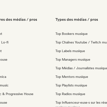
es des médias / pros
Types des médias / pros
nt
Top Bookers musique
 Lo-fi
Top Chaînes Youtube / Twitch mu
ut
Top Labels musique
house
Top Managers musique
Top Médias / Journalistes musiqu
nica
Top Mentors musique
music
Top Playlists musique
c & Progressive House
Top Radios musique
House
Top Influenceur·euse·s sur les rés