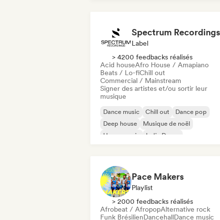
Spectrum Recordings
Label
> 4200 feedbacks réalisés
Acid house
Afro House / Amapiano
Beats / Lo-fi
Chill out
Commercial / Mainstream
Signer des artistes et/ou sortir leur
musique
Dance music
Chill out
Dance pop
Deep house
Musique de noël
House music
Indie Dance
Melodic & Progressive House
Pace Makers
Playlist
> 2000 feedbacks réalisés
Afrobeat / Afropop
Alternative rock
Funk Brésilien
Dancehall
Dance music