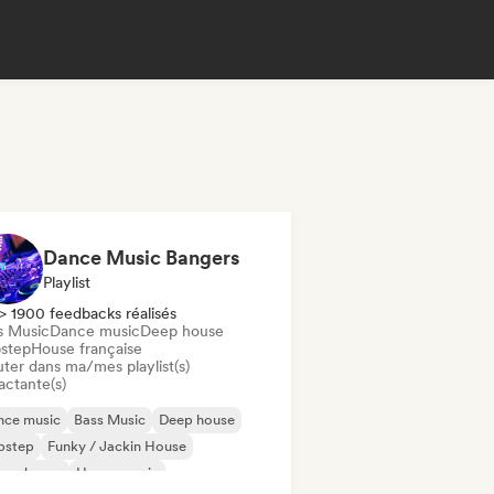
Dance Music Bangers
Playlist
> 1900 feedbacks réalisés
s Music
Dance music
Deep house
step
House française
uter dans ma/mes playlist(s)
actante(s)
nce music
Bass Music
Deep house
bstep
Funky / Jackin House
ure house
House music