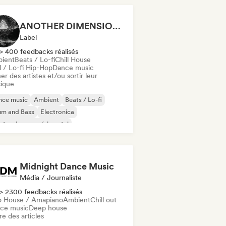
d Dance / Hardcore / Hardstyle
ANOTHER DIMENSION MUSIC
Label
> 400 feedbacks réalisés
ient
Beats / Lo-fi
Chill House
l / Lo-fi Hip-Hop
Dance music
er des artistes et/ou sortir leur
ique
nce music
Ambient
Beats / Lo-fi
um and Bass
Electronica
ctronique expérimental
z expérimental
Musique de film
Midnight Dance Music
Média / Journaliste
> 2300 feedbacks réalisés
o House / Amapiano
Ambient
Chill out
ce music
Deep house
re des articles