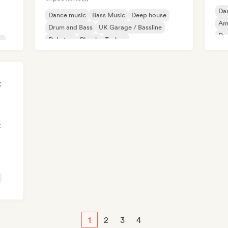
Da
Dance music
Bass Music
Deep house
Am
Drum and Bass
UK Garage / Bassline
Dr
Dubstep
Phonk
Techno
e
t
c
1
2
3
4