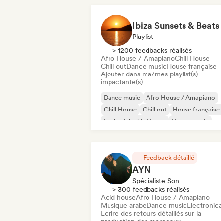
Ibiza Sunsets & Beats
Playlist
> 1200 feedbacks réalisés
Afro House / Amapiano
Chill House
Chill out
Dance music
House française
Ajouter dans ma/mes playlist(s)
impactante(s)
Dance music
Afro House / Amapiano
Chill House
Chill out
House française
Funky / Jackin House
House music
Indie Dance
Feedback détaillé
AYN
Spécialiste Son
> 300 feedbacks réalisés
Acid house
Afro House / Amapiano
Musique arabe
Dance music
Electronic
Ecrire des retours détaillés sur la