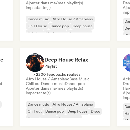
Ajouter dans ma/mes playlist(s)
Dan
impactante(s)
Ajo
imp
Dance music
Afro House / Amapiano
Da
Chill House
Dance pop
Deep house
De
Dubstep
Electropop
House music
Di
Ho
ve
Deep House Relax
Playlist
> 2200 feedbacks réalisés
Afro House / Amapiano
Bass Music
Aci
ut
Chill out
Dance music
Dance pop
Dru
Ajouter dans ma/mes playlist(s)
Har
impactante(s)
Ajo
imp
Dance music
Afro House / Amapiano
Da
Chill out
Dance pop
Deep house
Disco
Ha
House française
House music
Mel
Dr