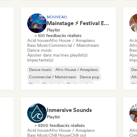
House française
Future house
Mel
NOUVEAU
Mainstage ⚡ Festival EDM, Big Room & House Anthems
Playlist
> 100 feedbacks réalisés
Acid house
Afro House / Amapiano
Aci
Bass Music
Commercial / Mainstream
Afr
Dance music
Bas
Ajouter dans ma/mes playlist(s)
Ajo
impactante(s)
imp
Dance music
Afro House / Amapiano
Da
Commercial / Mainstream
Dance pop
Alt
Disco
Electronica
Electro swing
Chi
Funky / Jackin House
Chi
Inmersive Sounds
Playlist
> 9300 feedbacks réalisés
Acid house
Afro House / Amapiano
Afr
Bass Music
Chill House
Chill out
Com