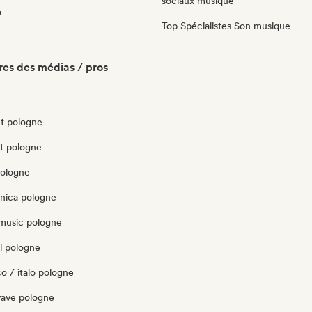
sociaux musique
o
Top Spécialistes Son musique
es des médias / pros
t pologne
ut pologne
pologne
onica pologne
music pologne
l pologne
o / italo pologne
ave pologne