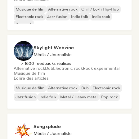
Musique de film
Alternative rock
Chill / Lo-fi Hip-Hop
Electronic rock
Jazz fusion
Indie folk
Indie rock
Pop rock
Skylight Webzine
Média / Journaliste
> 1600 feedbacks réalisés
Alternative rock
Dub
Electronic rock
Rock expérimental
Musique de film
Écrire des articles
Musique de film
Alternative rock
Dub
Electronic rock
Jazz fusion
Indie folk
Metal / Heavy metal
Pop rock
Songxplode
Média / Journaliste