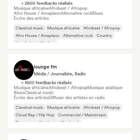
> 2600 feedbacks réalisés
Musique africaine
Afrobeat / Afropop
Afro House / Amapiano
Alternative rock
Blues
Écrire des articles
Classical music
Musique africaine
Afrobeat / Afropop
Afro House / Amapiano
Alternative rock
Country
Jazz fusion
Hip-hop
lounge fm
Média / Journaliste, Radio
> 1600 feedbacks réalisés
Musique africaine
Afrobeat / Afropop
Musique asiatique
Blues
Classical music
Écrire des articles
Diffuser des artistes en radio
Classical music
Musique africaine
Afrobeat / Afropop
Cloud Rap / Hip Hop
Commercial / Mainstream
Dance pop
Hardcore
Hard rock