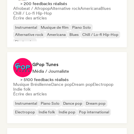
> 200 feedbacks réalisés
Afrobeat / Afropop
Alternative rock
Americana
Blues
Chill / Lo-fi Hip-Hop
Écrire des articles
Instrumental
Musique de film
Piano Solo
Alternative rock
Americana
Blues
Chill / Lo-fi Hip-Hop
Electronica
GPop Tunes
Média / Journaliste
> 5100 feedbacks réalisés
Musique Brésilienne
Dance pop
Dream pop
Electropop
Indie folk
Écrire des articles
Instrumental
Piano Solo
Dance pop
Dream pop
Electropop
Indie folk
Indie pop
Pop international