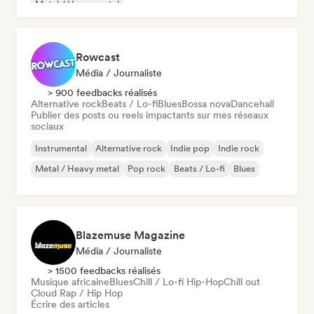
Metal / Heavy metal
Rowcast
Média / Journaliste
> 900 feedbacks réalisés
Alternative rock
Beats / Lo-fi
Blues
Bossa nova
Dancehall
Publier des posts ou reels impactants sur mes réseaux
sociaux
Instrumental
Alternative rock
Indie pop
Indie rock
Metal / Heavy metal
Pop rock
Beats / Lo-fi
Blues
Blazemuse Magazine
Média / Journaliste
> 1500 feedbacks réalisés
Musique africaine
Blues
Chill / Lo-fi Hip-Hop
Chill out
Cloud Rap / Hip Hop
Écrire des articles