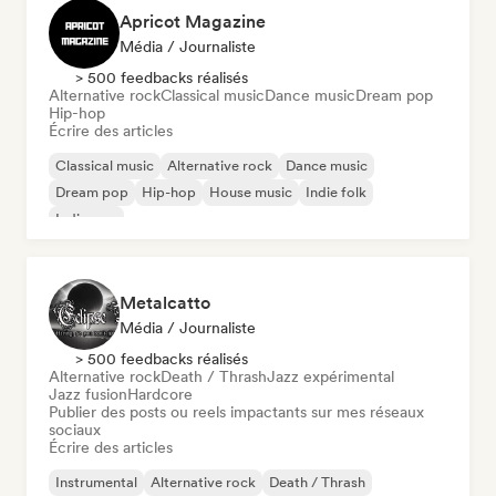
Apricot Magazine
Média / Journaliste
> 500 feedbacks réalisés
Alternative rock
Classical music
Dance music
Dream pop
Hip-hop
Écrire des articles
Classical music
Alternative rock
Dance music
Dream pop
Hip-hop
House music
Indie folk
Indie pop
Metalcatto
Média / Journaliste
> 500 feedbacks réalisés
Alternative rock
Death / Thrash
Jazz expérimental
Jazz fusion
Hardcore
Publier des posts ou reels impactants sur mes réseaux
sociaux
Écrire des articles
Instrumental
Alternative rock
Death / Thrash