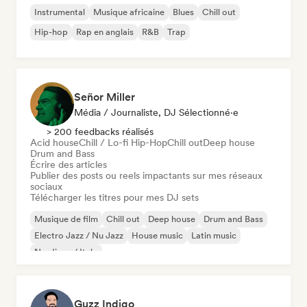
Instrumental
Musique africaine
Blues
Chill out
Hip-hop
Rap en anglais
R&B
Trap
Señor Miller
Média / Journaliste, DJ Sélectionné·e
> 200 feedbacks réalisés
Acid house
Chill / Lo-fi Hip-Hop
Chill out
Deep house
Drum and Bass
Écrire des articles
Publier des posts ou reels impactants sur mes réseaux
sociaux
Télécharger les titres pour mes DJ sets
Musique de film
Chill out
Deep house
Drum and Bass
Electro Jazz / Nu Jazz
House music
Latin music
Nu-disco / Italo
Guzz Indigo