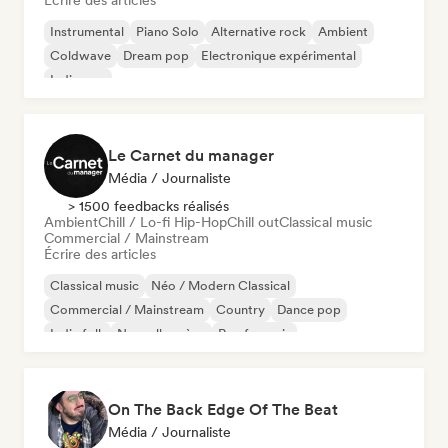
Écrire des articles
Instrumental
Piano Solo
Alternative rock
Ambient
Coldwave
Dream pop
Electronique expérimental
Indie pop
Le Carnet du manager
Média / Journaliste
> 1500 feedbacks réalisés
Ambient
Chill / Lo-fi Hip-Hop
Chill out
Classical music
Commercial / Mainstream
Écrire des articles
Classical music
Néo / Modern Classical
Commercial / Mainstream
Country
Dance pop
Indie folk
Nouvelle scène
Rap francais
On The Back Edge Of The Beat
Média / Journaliste