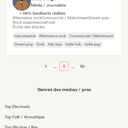
Média / Journaliste
> 1900 feedbacks réalisés
Alternative rock
Commercial / Mainstream
Dream pop
Rock expérimental
Funk
Écrire des articles
Instrumental
Alternative rock
Commercial / Mainstream
Dream pop
Funk
Hip-hop
Indie folk
Indie pop
1
...
5
...
10
Genres des médias / pros
Top Electronic
Top Folk / Acoustique
Top Hip-hop / Rap