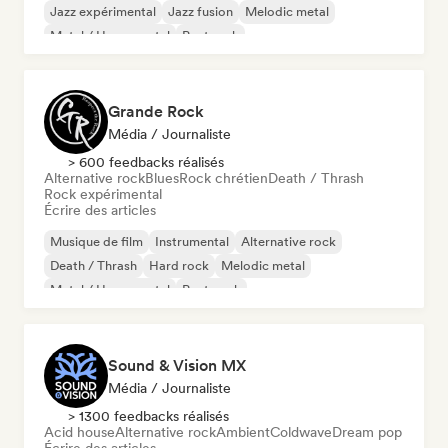
Jazz expérimental
Jazz fusion
Melodic metal
Metal / Heavy metal
Post rock
Grande Rock
Média / Journaliste
> 600 feedbacks réalisés
Alternative rock
Blues
Rock chrétien
Death / Thrash
Rock expérimental
Écrire des articles
Musique de film
Instrumental
Alternative rock
Death / Thrash
Hard rock
Melodic metal
Metal / Heavy metal
Post punk
Sound & Vision MX
Média / Journaliste
> 1300 feedbacks réalisés
Acid house
Alternative rock
Ambient
Coldwave
Dream pop