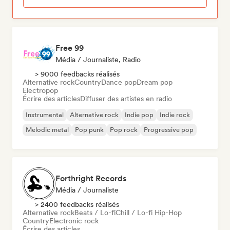
Free 99
Média / Journaliste, Radio
> 9000 feedbacks réalisés
Alternative rock
Country
Dance pop
Dream pop
Electropop
Écrire des articles
Diffuser des artistes en radio
Instrumental
Alternative rock
Indie pop
Indie rock
Melodic metal
Pop punk
Pop rock
Progressive pop
Forthright Records
Média / Journaliste
> 2400 feedbacks réalisés
Alternative rock
Beats / Lo-fi
Chill / Lo-fi Hip-Hop
Country
Electronic rock
Écrire des articles