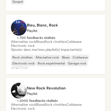
Gospel
Bleu, Blanc, Rock
Playlist
> 700 feedbacks réalisés
Alternative rock
Blues
Rock chrétien
Coldwave
Electronic rock
Ajouter dans ma/mes playlist(s) impactante(s)
Rock chrétien
Alternative rock
Blues
Coldwave
Electronic rock
Rock expérimental
Garage rock
Indie rock
New Rock Revolution
Playlist
> 2000 feedbacks réalisés
Alternative rock
Blues
Rock chrétien
Coldwave
Electronic rock