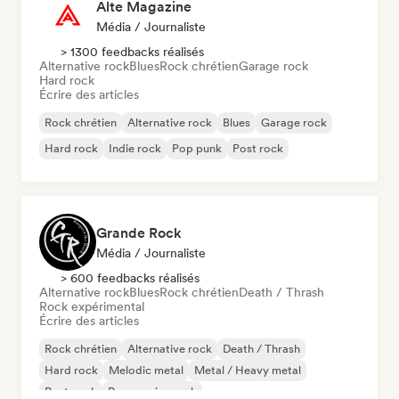
Alte Magazine
Média / Journaliste
> 1300 feedbacks réalisés
Alternative rock
Blues
Rock chrétien
Garage rock
Hard rock
Écrire des articles
Rock chrétien
Alternative rock
Blues
Garage rock
Hard rock
Indie rock
Pop punk
Post rock
Grande Rock
Média / Journaliste
> 600 feedbacks réalisés
Alternative rock
Blues
Rock chrétien
Death / Thrash
Rock expérimental
Écrire des articles
Rock chrétien
Alternative rock
Death / Thrash
Hard rock
Melodic metal
Metal / Heavy metal
Post punk
Progressive rock