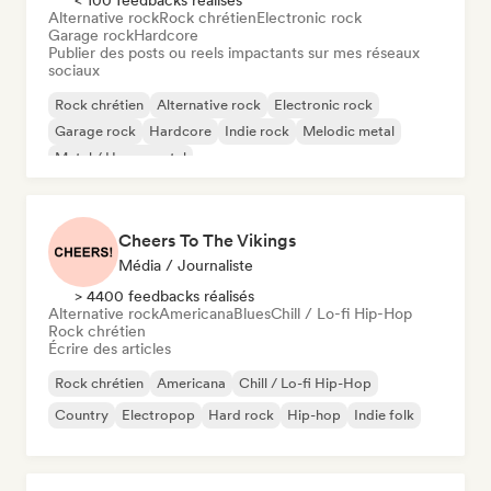
< 100 feedbacks réalisés
Alternative rock
Rock chrétien
Electronic rock
Garage rock
Hardcore
Publier des posts ou reels impactants sur mes réseaux
sociaux
Rock chrétien
Alternative rock
Electronic rock
Garage rock
Hardcore
Indie rock
Melodic metal
Metal / Heavy metal
Cheers To The Vikings
Média / Journaliste
> 4400 feedbacks réalisés
Alternative rock
Americana
Blues
Chill / Lo-fi Hip-Hop
Rock chrétien
Écrire des articles
Rock chrétien
Americana
Chill / Lo-fi Hip-Hop
Country
Electropop
Hard rock
Hip-hop
Indie folk