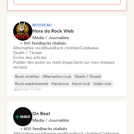
NOUVEAU
Hora do Rock Web
Média / Journaliste
< 100 feedbacks réalisés
Alternative rock
Blues
Rock chrétien
Coldwave
Death / Thrash
Écrire des articles
Publier des posts ou reels impactants sur mes réseaux
sociaux
Rock chrétien
Alternative rock
Death / Thrash
Rock expérimental
Hardcore
Hard rock
Indie rock
Melodic metal
On Beat
Média / Journaliste
> 400 feedbacks réalisés
Alternative rock
Americana
Blues
Rock chrétien
Coldwave