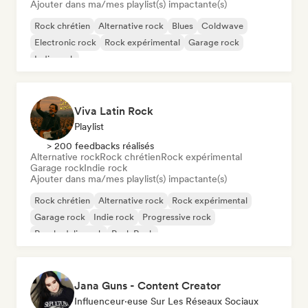
Ajouter dans ma/mes playlist(s) impactante(s)
Rock chrétien
Alternative rock
Blues
Coldwave
Electronic rock
Rock expérimental
Garage rock
Indie rock
Viva Latin Rock
Playlist
> 200 feedbacks réalisés
Alternative rock
Rock chrétien
Rock expérimental
Garage rock
Indie rock
Ajouter dans ma/mes playlist(s) impactante(s)
Rock chrétien
Alternative rock
Rock expérimental
Garage rock
Indie rock
Progressive rock
Psychedelic rock
Punk Rock
Jana Guns - Content Creator
Influenceur·euse Sur Les Réseaux Sociaux