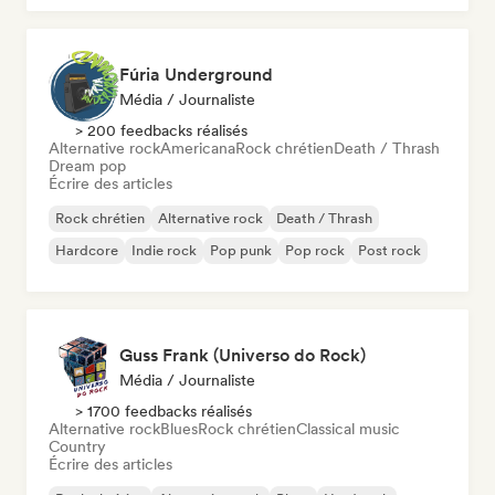
Fúria Underground
Média / Journaliste
> 200 feedbacks réalisés
Alternative rock
Americana
Rock chrétien
Death / Thrash
Dream pop
Écrire des articles
Rock chrétien
Alternative rock
Death / Thrash
Hardcore
Indie rock
Pop punk
Pop rock
Post rock
Guss Frank (Universo do Rock)
Média / Journaliste
> 1700 feedbacks réalisés
Alternative rock
Blues
Rock chrétien
Classical music
Country
Écrire des articles