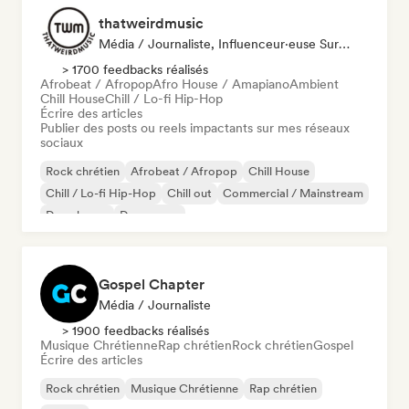
thatweirdmusic
Média / Journaliste, Influenceur·euse Sur Les Réseaux Sociaux
> 1700 feedbacks réalisés
Afrobeat / Afropop
Afro House / Amapiano
Ambient
Chill House
Chill / Lo-fi Hip-Hop
Écrire des articles
Publier des posts ou reels impactants sur mes réseaux
sociaux
Rock chrétien
Afrobeat / Afropop
Chill House
Chill / Lo-fi Hip-Hop
Chill out
Commercial / Mainstream
Deep house
Dream pop
Gospel Chapter
Média / Journaliste
> 1900 feedbacks réalisés
Musique Chrétienne
Rap chrétien
Rock chrétien
Gospel
Écrire des articles
Rock chrétien
Musique Chrétienne
Rap chrétien