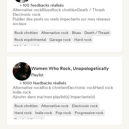
> 100 feedbacks réalisés
Alternative rock
Blues
Rock chrétien
Death / Thrash
Electronic rock
Publier des posts ou reels impactants sur mes réseaux
sociaux
Rock chrétien
Alternative rock
Blues
Death / Thrash
Rock expérimental
Garage rock
Hard rock
Melodic metal
Women Who Rock, Unapologetically
Playlist
> 1000 feedbacks réalisés
Alternative rock
Rock chrétien
Electronic rock
Hard rock
Indie rock
Ajouter dans ma/mes playlist(s) impactante(s)
Rock chrétien
Alternative rock
Electronic rock
Hard rock
Indie rock
Pop rock
Progressive rock
Psychedelic rock