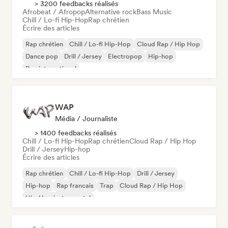
> 3200 feedbacks réalisés
Afrobeat / Afropop
Alternative rock
Bass Music
Chill / Lo-fi Hip-Hop
Rap chrétien
Écrire des articles
Rap chrétien
Chill / Lo-fi Hip-Hop
Cloud Rap / Hip Hop
Dance pop
Drill / Jersey
Electropop
Hip-hop
Rap international
WAP
Média / Journaliste
> 1400 feedbacks réalisés
Chill / Lo-fi Hip-Hop
Rap chrétien
Cloud Rap / Hip Hop
Drill / Jersey
Hip-hop
Écrire des articles
Rap chrétien
Chill / Lo-fi Hip-Hop
Drill / Jersey
Hip-hop
Rap francais
Trap
Cloud Rap / Hip Hop
Hip-Hop instrumental