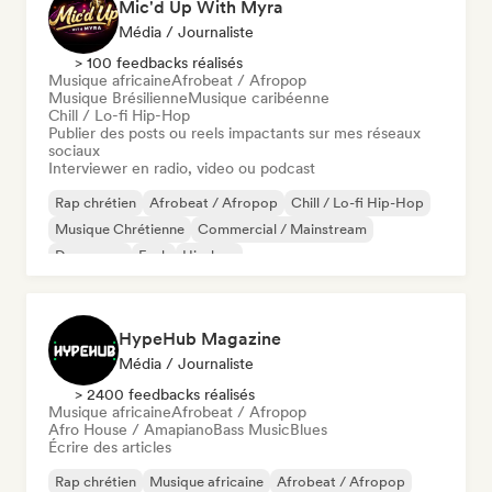
Mic'd Up With Myra
Média / Journaliste
> 100 feedbacks réalisés
Musique africaine
Afrobeat / Afropop
Musique Brésilienne
Musique caribéenne
Chill / Lo-fi Hip-Hop
Publier des posts ou reels impactants sur mes réseaux
sociaux
Interviewer en radio, video ou podcast
Rap chrétien
Afrobeat / Afropop
Chill / Lo-fi Hip-Hop
Musique Chrétienne
Commercial / Mainstream
Dance pop
Funk
Hip-hop
HypeHub Magazine
Média / Journaliste
> 2400 feedbacks réalisés
Musique africaine
Afrobeat / Afropop
Afro House / Amapiano
Bass Music
Blues
Écrire des articles
Rap chrétien
Musique africaine
Afrobeat / Afropop