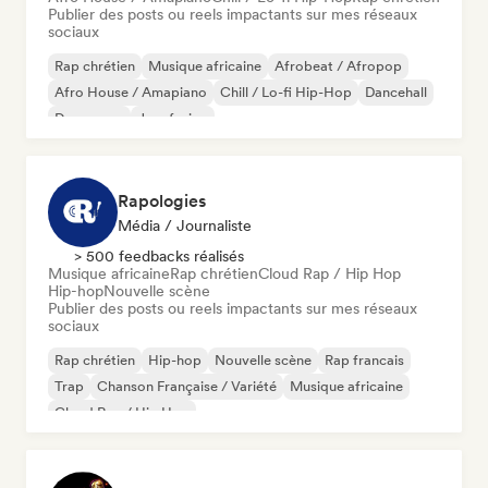
Publier des posts ou reels impactants sur mes réseaux
sociaux
Rap chrétien
Musique africaine
Afrobeat / Afropop
Afro House / Amapiano
Chill / Lo-fi Hip-Hop
Dancehall
Dance pop
Jazz fusion
Rapologies
Média / Journaliste
> 500 feedbacks réalisés
Musique africaine
Rap chrétien
Cloud Rap / Hip Hop
Hip-hop
Nouvelle scène
Publier des posts ou reels impactants sur mes réseaux
sociaux
Rap chrétien
Hip-hop
Nouvelle scène
Rap francais
Trap
Chanson Française / Variété
Musique africaine
Cloud Rap / Hip Hop