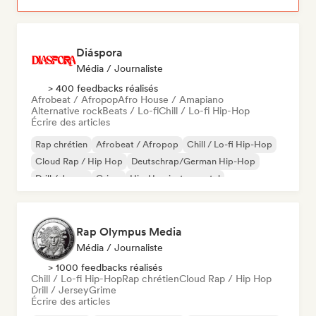
Diáspora
Média / Journaliste
> 400 feedbacks réalisés
Afrobeat / Afropop
Afro House / Amapiano
Alternative rock
Beats / Lo-fi
Chill / Lo-fi Hip-Hop
Écrire des articles
Rap chrétien
Afrobeat / Afropop
Chill / Lo-fi Hip-Hop
Cloud Rap / Hip Hop
Deutschrap/German Hip-Hop
Drill / Jersey
Grime
Hip-Hop instrumental
Rap Olympus Media
Média / Journaliste
> 1000 feedbacks réalisés
Chill / Lo-fi Hip-Hop
Rap chrétien
Cloud Rap / Hip Hop
Drill / Jersey
Grime
Écrire des articles