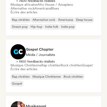
> 7600 feedbacks réalisés
Musique africaine
Afro House / Amapiano
Alternative rock
Americana
Blues
Écrire des articles
Rap chrétien
Alternative rock
Americana
Deep house
Dream pop
Hip-hop
Indie folk
Indie pop
Gospel Chapter
Média / Journaliste
> 1900 feedbacks réalisés
Musique Chrétienne
Rap chrétien
Rock chrétien
Gospel
Écrire des articles
Rap chrétien
Musique Chrétienne
Rock chrétien
Gospel
Musikepool