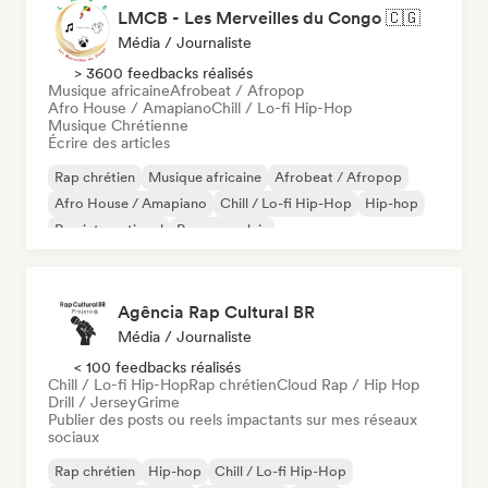
LMCB - Les Merveilles du Congo 🇨🇬
Média / Journaliste
> 3600 feedbacks réalisés
Musique africaine
Afrobeat / Afropop
Afro House / Amapiano
Chill / Lo-fi Hip-Hop
Musique Chrétienne
Écrire des articles
Rap chrétien
Musique africaine
Afrobeat / Afropop
Afro House / Amapiano
Chill / Lo-fi Hip-Hop
Hip-hop
Rap international
Rap en anglais
Agência Rap Cultural BR
Média / Journaliste
< 100 feedbacks réalisés
Chill / Lo-fi Hip-Hop
Rap chrétien
Cloud Rap / Hip Hop
Drill / Jersey
Grime
Publier des posts ou reels impactants sur mes réseaux
sociaux
Rap chrétien
Hip-hop
Chill / Lo-fi Hip-Hop