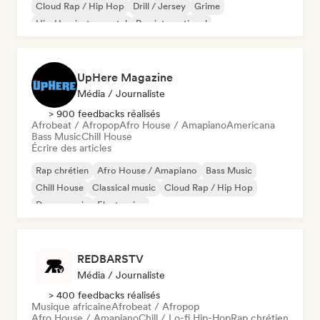
Cloud Rap / Hip Hop
Drill / Jersey
Grime
Hip-Hop instrumental
Rap international
UpHere Magazine
Média / Journaliste
> 900 feedbacks réalisés
Afrobeat / Afropop
Afro House / Amapiano
Americana
Bass Music
Chill House
Écrire des articles
Rap chrétien
Afro House / Amapiano
Bass Music
Chill House
Classical music
Cloud Rap / Hip Hop
Dance music
Electronica
REDBARSTV
Média / Journaliste
> 400 feedbacks réalisés
Musique africaine
Afrobeat / Afropop
Afro House / Amapiano
Chill / Lo-fi Hip-Hop
Rap chrétien