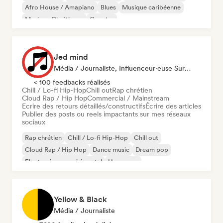
Afro House / Amapiano
Blues
Musique caribéenne
Musique Chrétienne
Country
Jed mind
Média / Journaliste, Influenceur·euse Sur Les Réseaux Sociaux
< 100 feedbacks réalisés
Chill / Lo-fi Hip-Hop
Chill out
Rap chrétien
Cloud Rap / Hip Hop
Commercial / Mainstream
Ecrire des retours détaillés/constructifs
Écrire des articles
Publier des posts ou reels impactants sur mes réseaux
sociaux
Rap chrétien
Chill / Lo-fi Hip-Hop
Chill out
Cloud Rap / Hip Hop
Dance music
Dream pop
Electronique expérimental
Hyperpop
Yellow & Black
Média / Journaliste