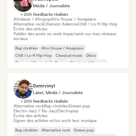
Média / Journaliste
> 200 feedbacks réalisés
Afrobeat / Afropop
Afro House / Amapiano
Alternative rock
Chanson italienne
Chill / Lo-fi Hip-Hop
Écrire des articles
Publier des posts ou reels impactants sur mes réseaux
sociaux
Rap chrétien
Afro House / Amapiano
Chill / Lo-fi Hip-Hop
Classical music
Disco
Drum and Bass
Indie Dance
Afrobeat / Afropop
0xmrvinyl
Label, Média / Journaliste
> 200 feedbacks réalisés
Alternative rock
Rap chrétien
Dream pop
Electro Jazz / Nu Jazz
Electropop
Écrire des articles
Signer des artistes et/ou sortir leur musique
Rap chrétien
Alternative rock
Dream pop