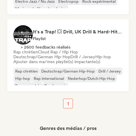
Electro Jazz / Nu Jazz
Electropop
Rock expérimental
Musique de film
Jazz fusion
It's a Trap! 💥 Drill, UK Drill & Hard-Hitting Trap
Playlist
> 2600 feedbacks réalisés
Rap chrétien
Cloud Rap / Hip Hop
Deutschrap/German Hip-Hop
Drill / Jersey
Hip-hop
Ajouter dans ma/mes playlist(s) impactante(s)
Rap chrétien
Deutschrap/German Hip-Hop
Drill / Jersey
Hip-hop
Rap international
Nederhop/Dutch Hip-Hop
Rap en anglais
Rap francais
1
Genres des médias / pros