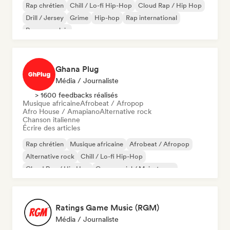
Rap chrétien
Chill / Lo-fi Hip-Hop
Cloud Rap / Hip Hop
Drill / Jersey
Grime
Hip-hop
Rap international
Rap en anglais
Ghana Plug
Média / Journaliste
> 1600 feedbacks réalisés
Musique africaine
Afrobeat / Afropop
Afro House / Amapiano
Alternative rock
Chanson italienne
Écrire des articles
Rap chrétien
Musique africaine
Afrobeat / Afropop
Alternative rock
Chill / Lo-fi Hip-Hop
Cloud Rap / Hip Hop
Commercial / Mainstream
Jazz expérimental
Ratings Game Music (RGM)
Média / Journaliste