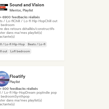
Sound and Vision
Mentor, Playlist
> 6900 feedbacks réalisés
s / Lo-fi
Chill / Lo-fi Hip-Hop
Chill out
i bedroom
re des retours détaillés/constructifs
uter dans ma/mes playlist(s)
actante(s)
ll / Lo-fi Hip-Hop
Beats / Lo-fi
ll out
Lofi bedroom
Floatify
Playlist
> 500 feedbacks réalisés
l / Lo-fi Hip-Hop
Dream pop
Indie pop
i bedroom
Synthpop
uter dans ma/mes playlist(s)
actante(s)