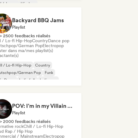
ll / Jersey
Hip-hop
-Hop instrumental
odic & Progressive House
Backyard BBQ Jams
Playlist
> 2500 feedbacks réalisés
l / Lo-fi Hip-Hop
Country
Dance pop
tschpop/German Pop
Electropop
uter dans ma/mes playlist(s)
actante(s)
ll / Lo-fi Hip-Hop
Country
utschpop/German Pop
Funk
ie Dance
Indie folk
Indie pop
ie rock
POV: I'm in my Villain Era
Playlist
> 2000 feedbacks réalisés
rnative rock
Chill / Lo-fi Hip-Hop
ud Rap / Hip Hop
mercial / Mainstream
Electropop