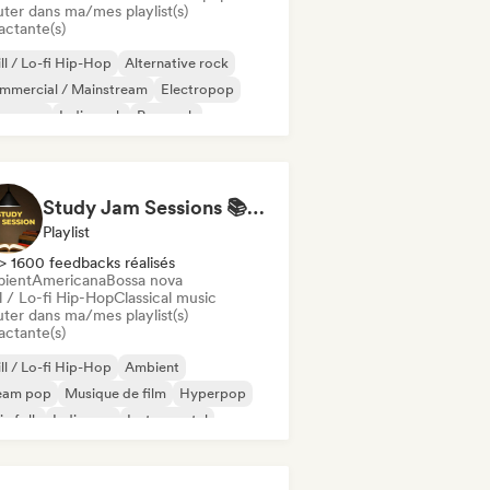
uter dans ma/mes playlist(s)
actante(s)
ll / Lo-fi Hip-Hop
Alternative rock
mmercial / Mainstream
Electropop
perpop
Indie rock
Pop rock
ychedelic pop
Study Jam Sessions 📚 Indie Folk, Dream Pop & Singer-Songwriter
Playlist
> 1600 feedbacks réalisés
ient
Americana
Bossa nova
l / Lo-fi Hip-Hop
Classical music
uter dans ma/mes playlist(s)
actante(s)
ll / Lo-fi Hip-Hop
Ambient
eam pop
Musique de film
Hyperpop
ie folk
Indie pop
Instrumental