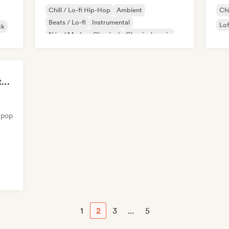
Chill / Lo-fi Hip-Hop
Ambient
Chi
Beats / Lo-fi
Instrumental
Lo
ck
Néo / Modern Classical
Classical music
Piano Solo
Synthwave
The Anti-Anxiety Mixtape
 pop
1
2
3
...
5