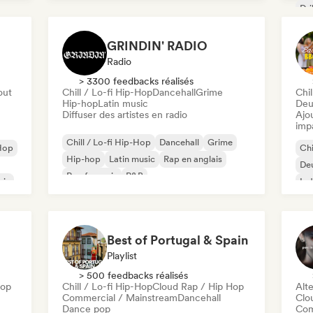
Dri
Hip
Mel
GRINDIN' RADIO
Radio
> 3300 feedbacks réalisés
out
Chill / Lo-fi Hip-Hop
Dancehall
Grime
Chil
Hip-hop
Latin music
Deu
Diffuser des artistes en radio
Ajo
imp
Chill / Lo-fi Hip-Hop
Dancehall
Grime
Hop
Chi
Hip-hop
Latin music
Rap en anglais
De
Rap francais
R&B
ais
Ind
Ind
Best of Portugal & Spain
Playlist
> 500 feedbacks réalisés
hop
Chill / Lo-fi Hip-Hop
Cloud Rap / Hip Hop
Alte
Commercial / Mainstream
Dancehall
Clo
Dance pop
Com