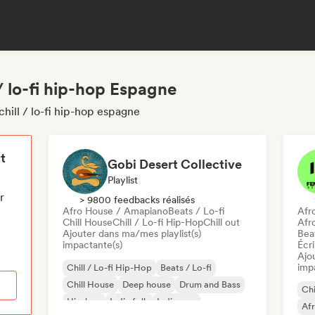
/ lo-fi hip-hop Espagne
hill / lo-fi hip-hop espagne
t
Gobi Desert Collective
Playlist
r
> 9800 feedbacks réalisés
Afro House / Amapiano
Beats / Lo-fi
Afr
Chill House
Chill / Lo-fi Hip-Hop
Chill out
Afr
Ajouter dans ma/mes playlist(s)
Beat
impactante(s)
Écri
Ajo
imp
Chill / Lo-fi Hip-Hop
Beats / Lo-fi
Chill House
Deep house
Drum and Bass
Chi
Hip-hop
Indie folk
Indie pop
Af