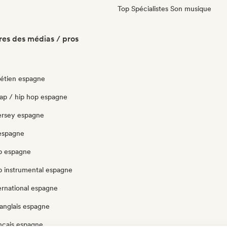
Top Spécialistes Son musique
es des médias / pros
rétien espagne
rap / hip hop espagne
 jersey espagne
espagne
p espagne
p instrumental espagne
ernational espagne
anglais espagne
ncais espagne