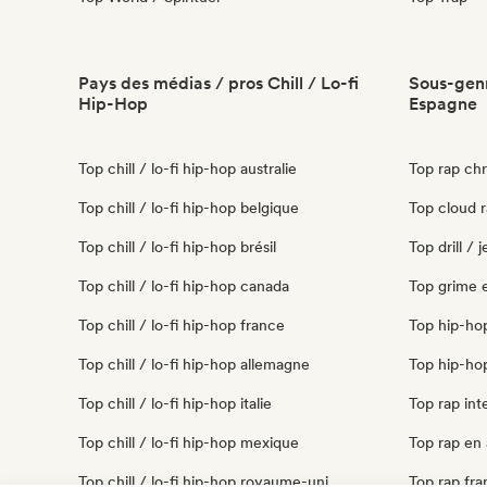
Pays des médias / pros Chill / Lo-fi
Sous-genr
Hip-Hop
Espagne
Top chill / lo-fi hip-hop australie
Top rap ch
Top chill / lo-fi hip-hop belgique
Top cloud 
Top chill / lo-fi hip-hop brésil
Top drill /
Top chill / lo-fi hip-hop canada
Top grime 
Top chill / lo-fi hip-hop france
Top hip-ho
Top chill / lo-fi hip-hop allemagne
Top hip-ho
Top chill / lo-fi hip-hop italie
Top rap int
Top chill / lo-fi hip-hop mexique
Top rap en 
Top chill / lo-fi hip-hop royaume-uni
Top rap fra