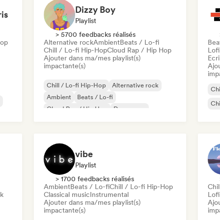
Dizzy Boy
ris
Playlist
> 5700 feedbacks réalisés
Hop
Alternative rock
Ambient
Beats / Lo-fi
Beat
Chill / Lo-fi Hip-Hop
Cloud Rap / Hip Hop
Lof
Ajouter dans ma/mes playlist(s)
Ecri
impactante(s)
Ajo
imp
Chill / Lo-fi Hip-Hop
Alternative rock
Chi
Ambient
Beats / Lo-fi
Chi
Cloud Rap / Hip Hop
Dream pop
Musique de film
Instrumental
vibe
Playlist
> 1700 feedbacks réalisés
Ambient
Beats / Lo-fi
Chill / Lo-fi Hip-Hop
Chil
ck
Classical music
Instrumental
Lof
Ajouter dans ma/mes playlist(s)
Ajo
impactante(s)
imp