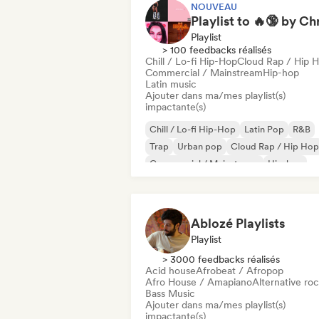
NOUVEAU
Playlist to 🔥🔞 by Ch
Playlist
> 100 feedbacks réalisés
Chill / Lo-fi Hip-Hop
Cloud Rap / Hip 
Commercial / Mainstream
Hip-hop
Latin music
Ajouter dans ma/mes playlist(s)
impactante(s)
Chill / Lo-fi Hip-Hop
Latin Pop
R&B
Trap
Urban pop
Cloud Rap / Hip Hop
Commercial / Mainstream
Hip-hop
Ablozé Playlists
Playlist
> 3000 feedbacks réalisés
Acid house
Afrobeat / Afropop
Afro House / Amapiano
Alternative ro
Bass Music
Ajouter dans ma/mes playlist(s)
impactante(s)