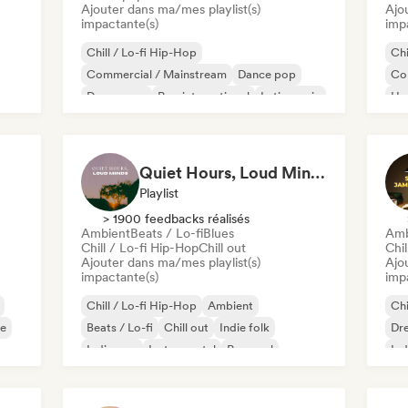
Ajouter dans ma/mes playlist(s)
Ajo
impactante(s)
imp
Chill / Lo-fi Hip-Hop
Chi
Commercial / Mainstream
Dance pop
Co
Dream pop
Pop international
Latin music
Hy
Latin Pop
Lofi bedroom
Ps
Quiet Hours, Loud Minds 🔮 Singer-Songwriter, Bedroom Pop & Dream Pop
Playlist
> 1900 feedbacks réalisés
Ambient
Beats / Lo-fi
Blues
Amb
Chill / Lo-fi Hip-Hop
Chill out
Chil
Ajouter dans ma/mes playlist(s)
Ajo
impactante(s)
imp
Chill / Lo-fi Hip-Hop
Ambient
Chi
ne
Beats / Lo-fi
Chill out
Indie folk
Dr
Indie pop
Instrumental
Pop soul
Ind
l