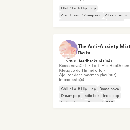
Chill / Lo-fi Hip-Hop
Afro House / Amapiano
Alternative ro
Beats / Lo-fi
Chill House
Chill out
Deep house
Dream pop
Playlist
> 1100 feedbacks réalisés
Bossa nova
Chill / Lo-fi Hip-Hop
Dream
Musique de film
Indie folk
Ajouter dans ma/mes playlist(s)
impactante(s)
Chill / Lo-fi Hip-Hop
Bossa nova
Dream pop
Indie folk
Indie pop
Lofi bedroom
Pop soul
R&B