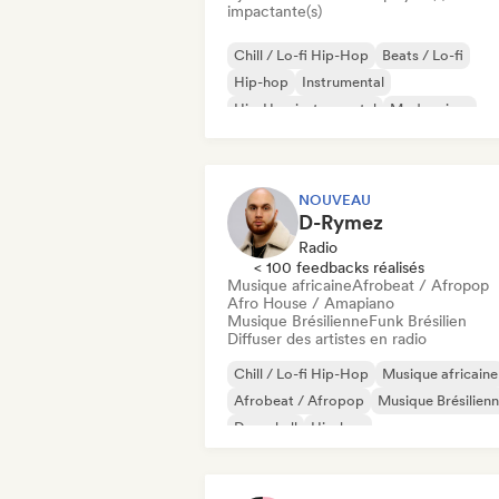
impactante(s)
Chill / Lo-fi Hip-Hop
Beats / Lo-fi
Hip-hop
Instrumental
Hip-Hop instrumental
Modern jazz
NOUVEAU
D-Rymez
Radio
< 100 feedbacks réalisés
Musique africaine
Afrobeat / Afropop
Afro House / Amapiano
Musique Brésilienne
Funk Brésilien
Diffuser des artistes en radio
Chill / Lo-fi Hip-Hop
Musique africaine
Afrobeat / Afropop
Musique Brésilien
Dancehall
Hip-hop
Hip-Hop instrumental
Rap internationa