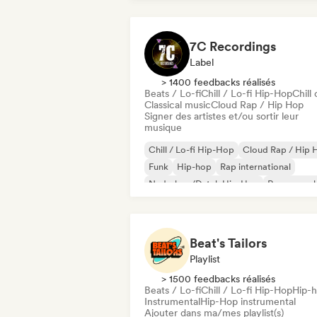
7C Recordings
Label
> 1400 feedbacks réalisés
Beats / Lo-fi
Chill / Lo-fi Hip-Hop
Chill 
Classical music
Cloud Rap / Hip Hop
Signer des artistes et/ou sortir leur
musique
Chill / Lo-fi Hip-Hop
Cloud Rap / Hip 
Funk
Hip-hop
Rap international
Nederhop/Dutch Hip-Hop
Rap en angl
Rap francais
Beat's Tailors
Playlist
> 1500 feedbacks réalisés
Beats / Lo-fi
Chill / Lo-fi Hip-Hop
Hip-
Instrumental
Hip-Hop instrumental
Ajouter dans ma/mes playlist(s)