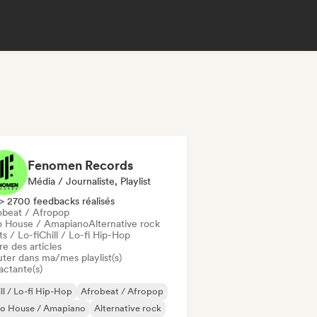
Fenomen Records
Média / Journaliste, Playlist
> 2700 feedbacks réalisés
obeat / Afropop
o House / Amapiano
Alternative rock
s / Lo-fi
Chill / Lo-fi Hip-Hop
re des articles
uter dans ma/mes playlist(s)
actante(s)
ll / Lo-fi Hip-Hop
Afrobeat / Afropop
ro House / Amapiano
Alternative rock