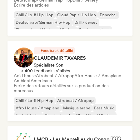
Deutschrap/German Hip-Hop
Drill / Jersey
Écrire des articles
Chill / Lo-fi Hip-Hop
Cloud Rap / Hip Hop
Dancehall
Deutschrap/German Hip-Hop
Drill / Jersey
Electro Jazz / Nu Jazz
Hip-hop
Rap international
Feedback détaillé
CLAUDEMIR TAVARES
Spécialiste Son
> 400 feedbacks réalisés
Acid house
Afrobeat / Afropop
Afro House / Amapiano
Ambient
Americana
Ecrire des retours détaillés sur la production des
morceaux
Chill / Lo-fi Hip-Hop
Afrobeat / Afropop
Afro House / Amapiano
Musique arabe
Bass Music
Funk Brésilien
Classical music
Cloud Rap / Hip Hop
LMCB - Les Merveilles du Congo 🇨🇬