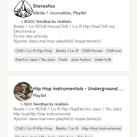
Stereofox
Média / Journaliste, Playlist
> 8000 feedbacks réalisés
Beats / Lo-fi
Chill House
Chill / Lo-fi Hip-Hop
Chill out
Electronica
Écrire des articles
Ajouter dans ma/mes playlist(s) impactante(s)
Chill / Lo-fi Hip-Hop
Beats / Lo-fi
Chill House
Chill out
Electro Jazz / Nu Jazz
Funk
Jazz fusion
Indie folk
Hip Hop instrumentals - Underground boombap & Lo Fi Hip Hop (by Snaap)
Playlist
> 900 feedbacks réalisés
Beats / Lo-fi
Chill / Lo-fi Hip-Hop
Electro Jazz / Nu Jazz
Hip-hop
Hip-Hop instrumental
Ajouter dans ma/mes playlist(s) impactante(s)
Chill / Lo-fi Hip-Hop
Beats / Lo-fi
Hip-Hop instrumental