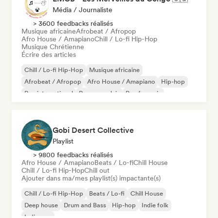
Média / Journaliste
> 3600 feedbacks réalisés
Musique africaine
Afrobeat / Afropop
Afro House / Amapiano
Chill / Lo-fi Hip-Hop
Musique Chrétienne
Écrire des articles
Chill / Lo-fi Hip-Hop
Musique africaine
Afrobeat / Afropop
Afro House / Amapiano
Hip-hop
Rap international
Rap en anglais
Rap francais
Gobi Desert Collective
Playlist
> 9800 feedbacks réalisés
Afro House / Amapiano
Beats / Lo-fi
Chill House
Chill / Lo-fi Hip-Hop
Chill out
Ajouter dans ma/mes playlist(s) impactante(s)
Chill / Lo-fi Hip-Hop
Beats / Lo-fi
Chill House
Deep house
Drum and Bass
Hip-hop
Indie folk
Indie pop