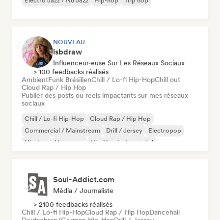
Electro Jazz / Nu Jazz
Hip-hop
Trip hop
NOUVEAU
lsbdraw
Influenceur·euse Sur Les Réseaux Sociaux
> 100 feedbacks réalisés
Ambient
Funk Brésilien
Chill / Lo-fi Hip-Hop
Chill out
Cloud Rap / Hip Hop
Publier des posts ou reels impactants sur mes réseaux
sociaux
Chill / Lo-fi Hip-Hop
Cloud Rap / Hip Hop
Commercial / Mainstream
Drill / Jersey
Electropop
Hip-hop
Hyperpop
Hip-Hop instrumental
Soul-Addict.com
Média / Journaliste
> 2100 feedbacks réalisés
Chill / Lo-fi Hip-Hop
Cloud Rap / Hip Hop
Dancehall