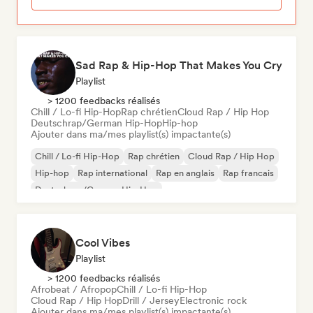
Sad Rap & Hip-Hop That Makes You Cry
Playlist
> 1200 feedbacks réalisés
Chill / Lo-fi Hip-Hop
Rap chrétien
Cloud Rap / Hip Hop
Deutschrap/German Hip-Hop
Hip-hop
Ajouter dans ma/mes playlist(s) impactante(s)
Chill / Lo-fi Hip-Hop
Rap chrétien
Cloud Rap / Hip Hop
Hip-hop
Rap international
Rap en anglais
Rap francais
Deutschrap/German Hip-Hop
Cool Vibes
Playlist
> 1200 feedbacks réalisés
Afrobeat / Afropop
Chill / Lo-fi Hip-Hop
Cloud Rap / Hip Hop
Drill / Jersey
Electronic rock
Ajouter dans ma/mes playlist(s) impactante(s)