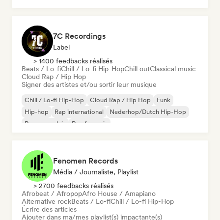
7C Recordings
Label
> 1400 feedbacks réalisés
Beats / Lo-fi
Chill / Lo-fi Hip-Hop
Chill out
Classical music
Cloud Rap / Hip Hop
Signer des artistes et/ou sortir leur musique
Chill / Lo-fi Hip-Hop
Cloud Rap / Hip Hop
Funk
Hip-hop
Rap international
Nederhop/Dutch Hip-Hop
Rap en anglais
Rap francais
Fenomen Records
Média / Journaliste, Playlist
> 2700 feedbacks réalisés
Afrobeat / Afropop
Afro House / Amapiano
Alternative rock
Beats / Lo-fi
Chill / Lo-fi Hip-Hop
Écrire des articles
Ajouter dans ma/mes playlist(s) impactante(s)