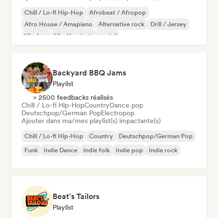
Chill / Lo-fi Hip-Hop
Afrobeat / Afropop
Afro House / Amapiano
Alternative rock
Drill / Jersey
Hip-hop
Hip-Hop instrumental
Melodic & Progressive House
Backyard BBQ Jams
Playlist
> 2500 feedbacks réalisés
Chill / Lo-fi Hip-Hop
Country
Dance pop
Deutschpop/German Pop
Electropop
Ajouter dans ma/mes playlist(s) impactante(s)
Chill / Lo-fi Hip-Hop
Country
Deutschpop/German Pop
Funk
Indie Dance
Indie folk
Indie pop
Indie rock
Beat's Tailors
Playlist