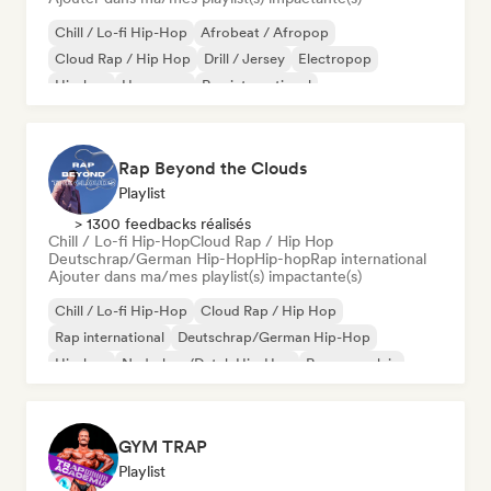
Chill / Lo-fi Hip-Hop
Afrobeat / Afropop
Cloud Rap / Hip Hop
Drill / Jersey
Electropop
Hip-hop
Hyperpop
Rap international
Rap Beyond the Clouds
Playlist
> 1300 feedbacks réalisés
Chill / Lo-fi Hip-Hop
Cloud Rap / Hip Hop
Deutschrap/German Hip-Hop
Hip-hop
Rap international
Ajouter dans ma/mes playlist(s) impactante(s)
Chill / Lo-fi Hip-Hop
Cloud Rap / Hip Hop
Rap international
Deutschrap/German Hip-Hop
Hip-hop
Nederhop/Dutch Hip-Hop
Rap en anglais
Rap francais
GYM TRAP
Playlist