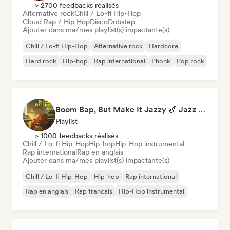
> 2700 feedbacks réalisés
Alternative rock
Chill / Lo-fi Hip-Hop
Cloud Rap / Hip Hop
Disco
Dubstep
Ajouter dans ma/mes playlist(s) impactante(s)
Chill / Lo-fi Hip-Hop
Alternative rock
Hardcore
Hard rock
Hip-hop
Rap international
Phonk
Pop rock
Boom Bap, But Make It Jazzy 🎷 Jazz Rap, Underground & Conscious Hip-Hop
Playlist
> 1000 feedbacks réalisés
Chill / Lo-fi Hip-Hop
Hip-hop
Hip-Hop instrumental
Rap international
Rap en anglais
Ajouter dans ma/mes playlist(s) impactante(s)
Chill / Lo-fi Hip-Hop
Hip-hop
Rap international
Rap en anglais
Rap francais
Hip-Hop instrumental