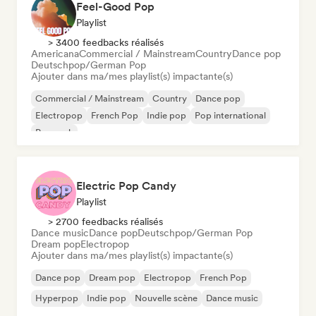
Feel-Good Pop
Playlist
> 3400 feedbacks réalisés
Americana
Commercial / Mainstream
Country
Dance pop
Deutschpop/German Pop
Ajouter dans ma/mes playlist(s) impactante(s)
Commercial / Mainstream
Country
Dance pop
Electropop
French Pop
Indie pop
Pop international
Pop rock
Electric Pop Candy
Playlist
> 2700 feedbacks réalisés
Dance music
Dance pop
Deutschpop/German Pop
Dream pop
Electropop
Ajouter dans ma/mes playlist(s) impactante(s)
Dance pop
Dream pop
Electropop
French Pop
Hyperpop
Indie pop
Nouvelle scène
Dance music