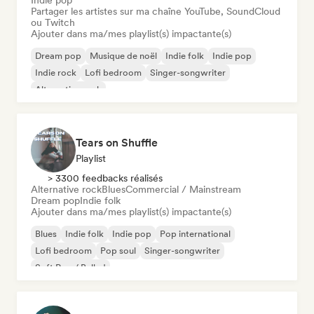
Indie pop
Partager les artistes sur ma chaîne YouTube, SoundCloud
ou Twitch
Ajouter dans ma/mes playlist(s) impactante(s)
Dream pop
Musique de noël
Indie folk
Indie pop
Indie rock
Lofi bedroom
Singer-songwriter
Alternative rock
Tears on Shuffle
Playlist
> 3300 feedbacks réalisés
Alternative rock
Blues
Commercial / Mainstream
Dream pop
Indie folk
Ajouter dans ma/mes playlist(s) impactante(s)
Blues
Indie folk
Indie pop
Pop international
Lofi bedroom
Pop soul
Singer-songwriter
Soft Pop / Ballad