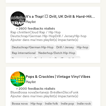
It's a Trap! 💥 Drill, UK Drill & Hard-Hitting Trap
Playlist
> 2600 feedbacks réalisés
Rap chrétien
Cloud Rap / Hip Hop
Deutschrap/German Hip-Hop
Drill / Jersey
Hip-hop
Ajouter dans ma/mes playlist(s) impactante(s)
Deutschrap/German Hip-Hop
Drill / Jersey
Hip-hop
Rap international
Nederhop/Dutch Hip-Hop
Rap en anglais
Rap francais
Rap/Trap Italiano
Pops & Crackles | Vintage Vinyl Vibes
Playlist
> 2000 feedbacks réalisés
Blues
Bossa nova
Sertanejo Brésilien
Disco
Funk
Ajouter dans ma/mes playlist(s) impactante(s)
Bossa nova
Hip-hop
Indie folk
Indie pop
Indie rock