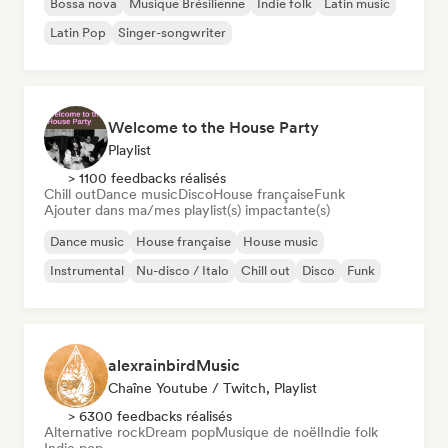
Bossa nova
Musique Brésilienne
Indie folk
Latin music
Latin Pop
Singer-songwriter
Welcome to the House Party
Playlist
> 1100 feedbacks réalisés
Chill out
Dance music
Disco
House française
Funk
Ajouter dans ma/mes playlist(s) impactante(s)
Dance music
House française
House music
Instrumental
Nu-disco / Italo
Chill out
Disco
Funk
alexrainbirdMusic
Chaîne Youtube / Twitch, Playlist
> 6300 feedbacks réalisés
Alternative rock
Dream pop
Musique de noël
Indie folk