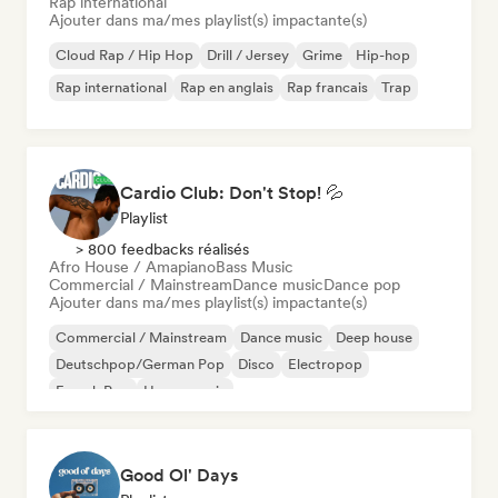
Rap international
Ajouter dans ma/mes playlist(s) impactante(s)
Cloud Rap / Hip Hop
Drill / Jersey
Grime
Hip-hop
Rap international
Rap en anglais
Rap francais
Trap
Cardio Club: Don't Stop! 💦
Playlist
> 800 feedbacks réalisés
Afro House / Amapiano
Bass Music
Commercial / Mainstream
Dance music
Dance pop
Ajouter dans ma/mes playlist(s) impactante(s)
Commercial / Mainstream
Dance music
Deep house
Deutschpop/German Pop
Disco
Electropop
French Pop
House music
Good Ol' Days