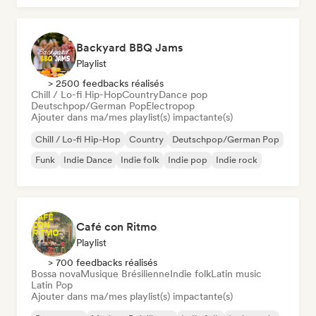
Backyard BBQ Jams
Playlist
> 2500 feedbacks réalisés
Chill / Lo-fi Hip-Hop
Country
Dance pop
Deutschpop/German Pop
Electropop
Ajouter dans ma/mes playlist(s) impactante(s)
Chill / Lo-fi Hip-Hop
Country
Deutschpop/German Pop
Funk
Indie Dance
Indie folk
Indie pop
Indie rock
Café con Ritmo
Playlist
> 700 feedbacks réalisés
Bossa nova
Musique Brésilienne
Indie folk
Latin music
Latin Pop
Ajouter dans ma/mes playlist(s) impactante(s)