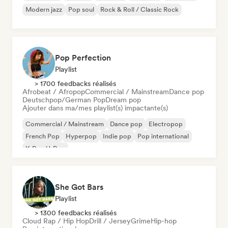
Modern jazz
Pop soul
Rock & Roll / Classic Rock
Pop Perfection
Playlist
> 1700 feedbacks réalisés
Afrobeat / Afropop
Commercial / Mainstream
Dance pop
Deutschpop/German Pop
Dream pop
Ajouter dans ma/mes playlist(s) impactante(s)
Commercial / Mainstream
Dance pop
Electropop
French Pop
Hyperpop
Indie pop
Pop international
K-Pop/J-Pop
She Got Bars
Playlist
> 1300 feedbacks réalisés
Cloud Rap / Hip Hop
Drill / Jersey
Grime
Hip-hop