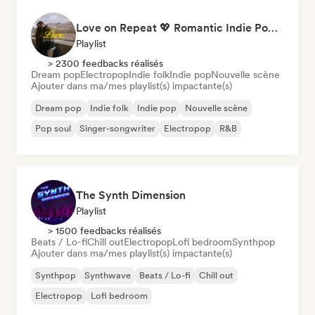
Love on Repeat 💖 Romantic Indie Pop, Neo Soul & Singer-Songwriter
Playlist
> 2300 feedbacks réalisés
Dream pop
Electropop
Indie folk
Indie pop
Nouvelle scène
Ajouter dans ma/mes playlist(s) impactante(s)
Dream pop
Indie folk
Indie pop
Nouvelle scène
Pop soul
Singer-songwriter
Electropop
R&B
The Synth Dimension
Playlist
> 1500 feedbacks réalisés
Beats / Lo-fi
Chill out
Electropop
Lofi bedroom
Synthpop
Ajouter dans ma/mes playlist(s) impactante(s)
Synthpop
Synthwave
Beats / Lo-fi
Chill out
Electropop
Lofi bedroom