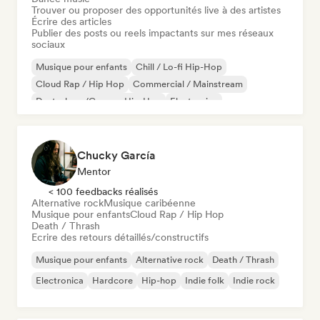
Trouver ou proposer des opportunités live à des artistes
Écrire des articles
Publier des posts ou reels impactants sur mes réseaux
sociaux
Musique pour enfants
Chill / Lo-fi Hip-Hop
Cloud Rap / Hip Hop
Commercial / Mainstream
Deutschrap/German Hip-Hop
Electronica
Jazz expérimental
Hip-hop
Chucky García
Mentor
< 100 feedbacks réalisés
Alternative rock
Musique caribéenne
Musique pour enfants
Cloud Rap / Hip Hop
Death / Thrash
Ecrire des retours détaillés/constructifs
Musique pour enfants
Alternative rock
Death / Thrash
Electronica
Hardcore
Hip-hop
Indie folk
Indie rock