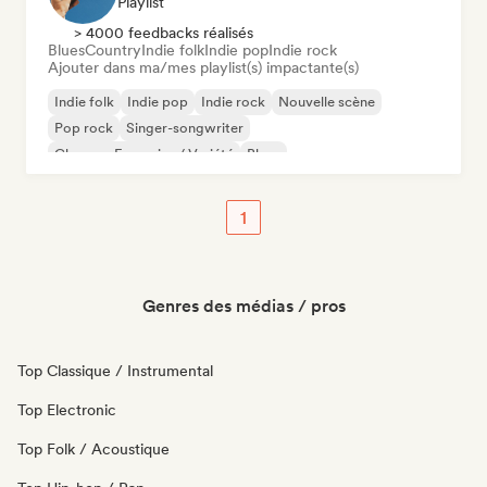
Playlist
> 4000 feedbacks réalisés
Blues
Country
Indie folk
Indie pop
Indie rock
Ajouter dans ma/mes playlist(s) impactante(s)
Indie folk
Indie pop
Indie rock
Nouvelle scène
Pop rock
Singer-songwriter
Chanson Française / Variété
Blues
1
Genres des médias / pros
Top Classique / Instrumental
Top Electronic
Top Folk / Acoustique