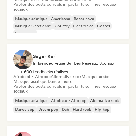
Publier des posts ou reels impactants sur mes réseaux
sociaux
Musique asiatique
Americana
Bossa nova
Musique Chrétienne
Country
Electronica
Gospel
Latin music
Sagar Kari
Influenceur·euse Sur Les Réseaux Sociaux
> 600 feedbacks réalisés
Afrobeat / Afropop
Alternative rock
Musique arabe
Musique asiatique
Dance music
Publier des posts ou reels impactants sur mes réseaux
sociaux
Musique asiatique
Afrobeat / Afropop
Alternative rock
Dance pop
Dream pop
Dub
Hard rock
Hip-hop