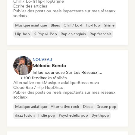
Chill / Lo-fi Hip-Hop
Grime
Écrire des articles
Publier des posts ou reels impactants sur mes réseaux
sociaux
Musique asiatique
Blues
Chill / Lo-fi Hip-Hop
Grime
Hip-hop
K-Pop/J-Pop
Rap en anglais
Rap francais
NOUVEAU
Mélodie Bondo
Influenceur·euse Sur Les Réseaux Sociaux
< 100 feedbacks réalisés
Alternative rock
Musique asiatique
Bossa nova
Cloud Rap / Hip Hop
Disco
Publier des posts ou reels impactants sur mes réseaux
sociaux
Musique asiatique
Alternative rock
Disco
Dream pop
Jazz fusion
Indie pop
Psychedelic pop
Synthpop