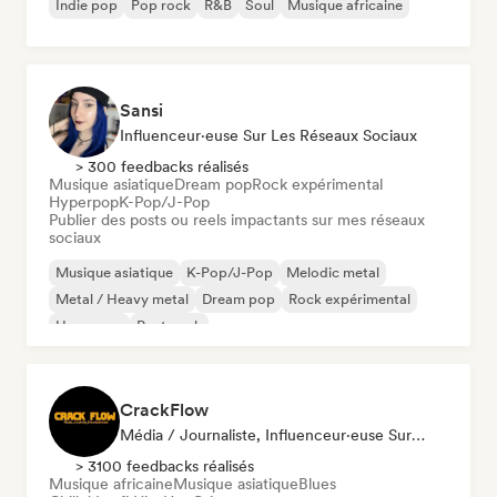
Indie pop
Pop rock
R&B
Soul
Musique africaine
Sansi
Influenceur·euse Sur Les Réseaux Sociaux
> 300 feedbacks réalisés
Musique asiatique
Dream pop
Rock expérimental
Hyperpop
K-Pop/J-Pop
Publier des posts ou reels impactants sur mes réseaux
sociaux
Musique asiatique
K-Pop/J-Pop
Melodic metal
Metal / Heavy metal
Dream pop
Rock expérimental
Hyperpop
Post punk
CrackFlow
Média / Journaliste, Influenceur·euse Sur Les Réseaux Sociaux
> 3100 feedbacks réalisés
Musique africaine
Musique asiatique
Blues