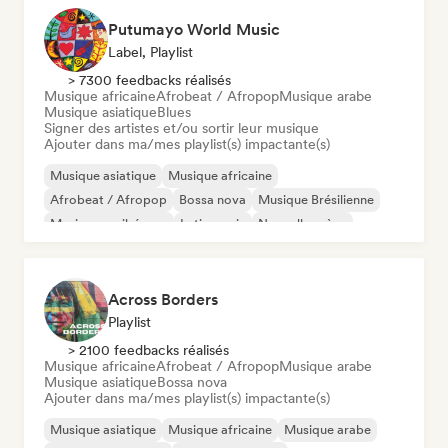
Putumayo World Music
Label, Playlist
> 7300 feedbacks réalisés
Musique africaine
Afrobeat / Afropop
Musique arabe
Musique asiatique
Blues
Signer des artistes et/ou sortir leur musique
Ajouter dans ma/mes playlist(s) impactante(s)
Musique asiatique
Musique africaine
Afrobeat / Afropop
Bossa nova
Musique Brésilienne
Musique caribéenne
Latin music
Nouvelle scène
Across Borders
Playlist
> 2100 feedbacks réalisés
Musique africaine
Afrobeat / Afropop
Musique arabe
Musique asiatique
Bossa nova
Ajouter dans ma/mes playlist(s) impactante(s)
Musique asiatique
Musique africaine
Musique arabe