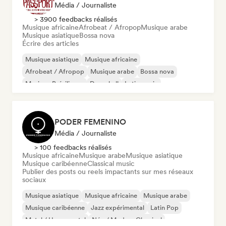
Média / Journaliste
> 3900 feedbacks réalisés
Musique africaine
Afrobeat / Afropop
Musique arabe
Musique asiatique
Bossa nova
Écrire des articles
Musique asiatique
Musique africaine
Afrobeat / Afropop
Musique arabe
Bossa nova
Musique Brésilienne
Dancehall
Latin music
PODER FEMENINO
Média / Journaliste
> 100 feedbacks réalisés
Musique africaine
Musique arabe
Musique asiatique
Musique caribéenne
Classical music
Publier des posts ou reels impactants sur mes réseaux
sociaux
Musique asiatique
Musique africaine
Musique arabe
Musique caribéenne
Jazz expérimental
Latin Pop
Metal / Heavy metal
Néo / Modern Classical