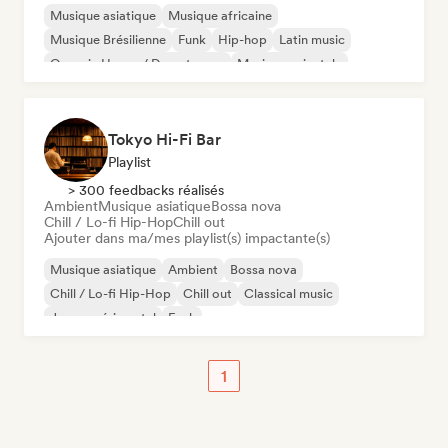
Musique asiatique
Musique africaine
Musique Brésilienne
Funk
Hip-hop
Latin music
Organic House / Downtempo
Musique orientale
Tokyo Hi-Fi Bar
Playlist
> 300 feedbacks réalisés
Ambient
Musique asiatique
Bossa nova
Chill / Lo-fi Hip-Hop
Chill out
Ajouter dans ma/mes playlist(s) impactante(s)
Musique asiatique
Ambient
Bossa nova
Chill / Lo-fi Hip-Hop
Chill out
Classical music
Jazz expérimental
Funk
1