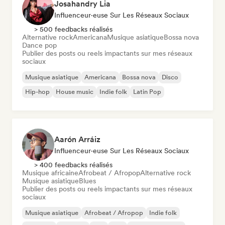
Josahandry Lia
Influenceur·euse Sur Les Réseaux Sociaux
> 500 feedbacks réalisés
Alternative rock
Americana
Musique asiatique
Bossa nova
Dance pop
Publier des posts ou reels impactants sur mes réseaux
sociaux
Musique asiatique
Americana
Bossa nova
Disco
Hip-hop
House music
Indie folk
Latin Pop
Aarón Arráiz
Influenceur·euse Sur Les Réseaux Sociaux
> 400 feedbacks réalisés
Musique africaine
Afrobeat / Afropop
Alternative rock
Musique asiatique
Blues
Publier des posts ou reels impactants sur mes réseaux
sociaux
Musique asiatique
Afrobeat / Afropop
Indie folk