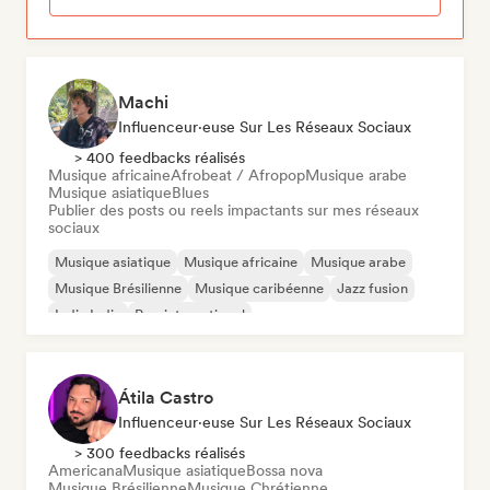
Machi
Influenceur·euse Sur Les Réseaux Sociaux
> 400 feedbacks réalisés
Musique africaine
Afrobeat / Afropop
Musique arabe
Musique asiatique
Blues
Publier des posts ou reels impactants sur mes réseaux
sociaux
Musique asiatique
Musique africaine
Musique arabe
Musique Brésilienne
Musique caribéenne
Jazz fusion
Indie India
Pop international
Átila Castro
Influenceur·euse Sur Les Réseaux Sociaux
> 300 feedbacks réalisés
Americana
Musique asiatique
Bossa nova
Musique Brésilienne
Musique Chrétienne