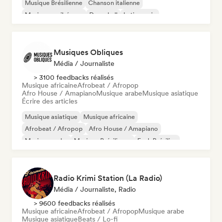
Musique Brésilienne
Chanson italienne
Musique caribéenne
Dancehall
Latin music
Musiques Obliques
Média / Journaliste
> 3100 feedbacks réalisés
Musique africaine
Afrobeat / Afropop
Afro House / Amapiano
Musique arabe
Musique asiatique
Écrire des articles
Musique asiatique
Musique africaine
Afrobeat / Afropop
Afro House / Amapiano
Musique arabe
Musique Brésilienne
Funk Brésilien
Jazz fusion
Radio Krimi Station (La Radio)
Média / Journaliste, Radio
> 9600 feedbacks réalisés
Musique africaine
Afrobeat / Afropop
Musique arabe
Musique asiatique
Beats / Lo-fi