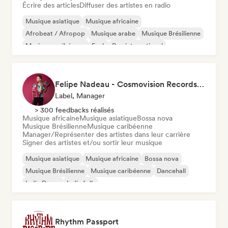
Écrire des articles
Diffuser des artistes en radio
Musique asiatique
Musique africaine
Afrobeat / Afropop
Musique arabe
Musique Brésilienne
Musique caribéenne
Funk
Rap international
Felipe Nadeau - Cosmovision Records & Ritmos del Sur
Label, Manager
> 300 feedbacks réalisés
Musique africaine
Musique asiatique
Bossa nova
Musique Brésilienne
Musique caribéenne
Manager/Représenter des artistes dans leur carrière
Signer des artistes et/ou sortir leur musique
Musique asiatique
Musique africaine
Bossa nova
Musique Brésilienne
Musique caribéenne
Dancehall
Indie Dance
Indie folk
Rhythm Passport