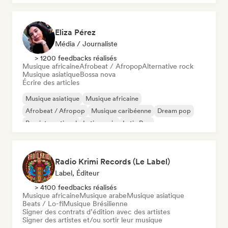
Eliza Pérez
Média / Journaliste
> 1200 feedbacks réalisés
Musique africaine
Afrobeat / Afropop
Alternative rock
Musique asiatique
Bossa nova
Écrire des articles
Musique asiatique
Musique africaine
Afrobeat / Afropop
Musique caribéenne
Dream pop
Pop international
Latin music
Latin Pop
Radio Krimi Records (Le Label)
Label, Éditeur
> 4100 feedbacks réalisés
Musique africaine
Musique arabe
Musique asiatique
Beats / Lo-fi
Musique Brésilienne
Signer des contrats d’édition avec des artistes
Signer des artistes et/ou sortir leur musique