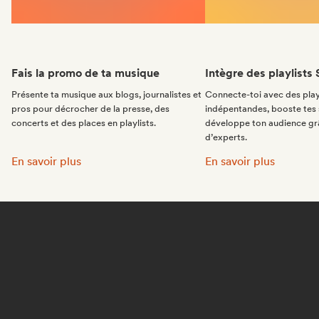
Fais la promo de ta musique
Intègre des playlists 
Présente ta musique aux blogs, journalistes et
Connecte-toi avec des play
pros pour décrocher de la presse, des
indépentandes, booste tes 
concerts et des places en playlists.
développe ton audience gr
d’experts.
Fais la promo de ta musique:
Intègre des playlists 
En savoir plus
En savoir plus