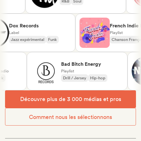
R&B
Soul
Dox Records
French Ind
Label
Playlist
Jazz expérimental
Funk
Chanson Fra
Dream pop
Bad Bitch Energy
io
Playlist
Drill / Jersey
Hip-hop
Découvre plus de 3 000 médias et pros
Comment nous les sélectionnons