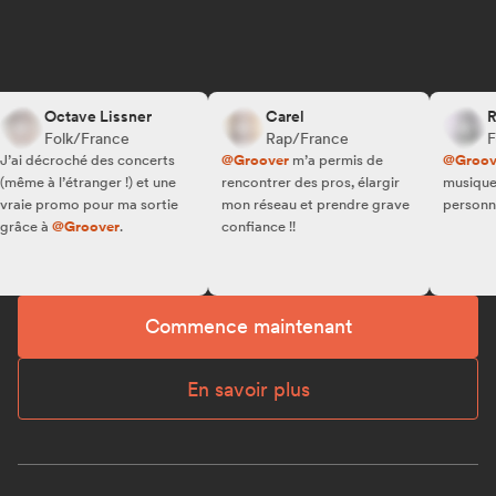
Octave Lissner
Carel
R.W.
Folk/France
Rap/France
Fol
i décroché des concerts
@Groover
m’a permis de
@Groover
f
me à l’étranger !) et une
rencontrer des pros, élargir
musique au
ie promo pour ma sortie
mon réseau et prendre grave
personnes, e
âce à
@Groover
.
confiance !!
Commence maintenant
En savoir plus