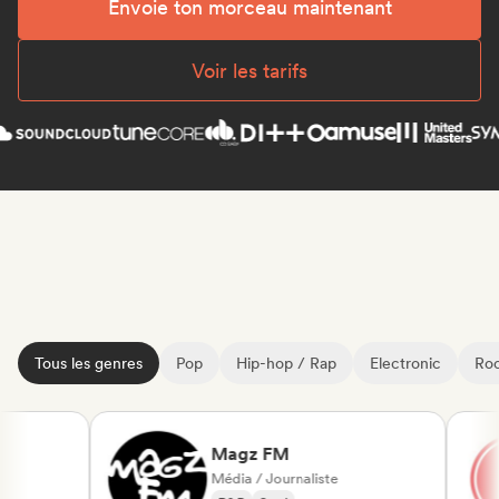
Envoie ton morceau maintenant
Voir les tarifs
Tous les genres
Pop
Hip-hop / Rap
Electronic
Roc
Magz FM
Média / Journaliste