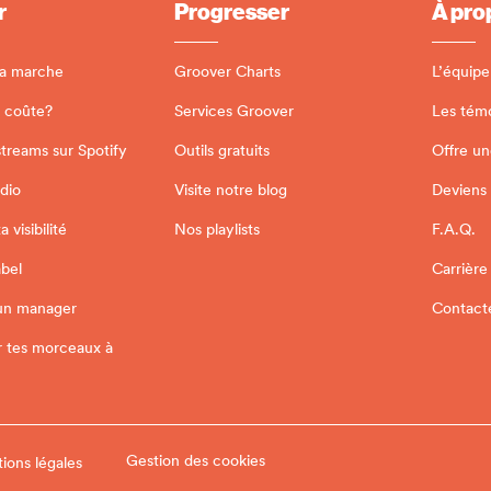
r
Progresser
À pro
a marche
Groover Charts
L’équipe
 coûte?
Services Groover
Les tém
streams sur Spotify
Outils gratuits
Offre un
adio
Visite notre blog
Deviens
 visibilité
Nos playlists
F.A.Q.
abel
Carrière
un manager
Contact
r tes morceaux à
Gestion des cookies
tions légales