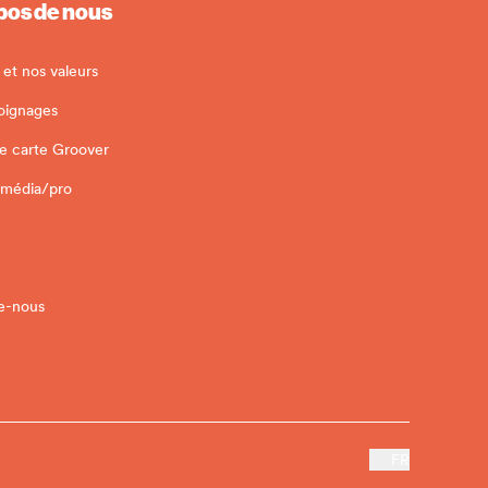
pos de nous
 et nos valeurs
oignages
e carte Groover
 média/pro
e-nous
FR