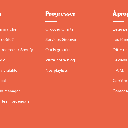
r
Progresser
À pro
a marche
Groover Charts
L’équipe
 coûte?
Services Groover
Les tém
streams sur Spotify
Outils gratuits
Offre un
adio
Visite notre blog
Deviens
 visibilité
Nos playlists
F.A.Q.
abel
Carrière
un manager
Contact
r tes morceaux à