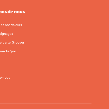
pos de nous
 et nos valeurs
oignages
e carte Groover
 média/pro
e-nous