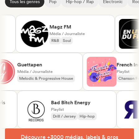
Tous les genres
Pop
Hip-hop / Rap
Electronic
Roc
Magz FM
Média / Journaliste
R&B
Soul
Guettapen
Frenc
Média / Journaliste
Playlis
Melodic & Progressive House
Chans
Melodic Techno
Drea
Bad Bitch Energy
Playlist
Drill / Jersey
Hip-hop
Découvre +3000 médias, labels & pros