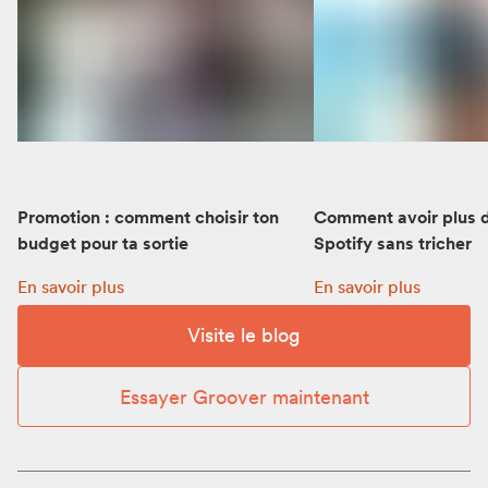
Promotion : comment choisir ton
Comment avoir plus d
budget pour ta sortie
Spotify sans tricher
Promotion : comment choisir ton budget pour ta sortie:
Comment avoir plus d’
En savoir plus
En savoir plus
Visite le blog
Essayer Groover maintenant