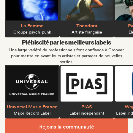
La Femme
Theodora
Pa
Groupe psych-punk
Artiste française
El
Plébiscité par les meilleurs labels
Une large variété de professionnels font confiance à Groover
pour mettre en avant leurs artistes et partager de nouvelles
sorties.
Universal Music France
PIAS
Wag
Major Record Label
Label indépendant
Label in
Rejoins la communauté