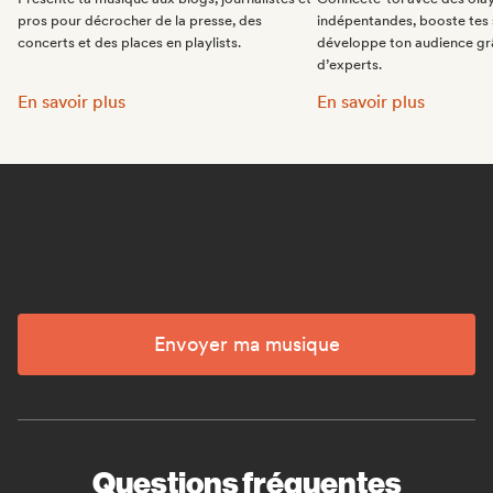
pros pour décrocher de la presse, des
indépentandes, booste tes 
concerts et des places en playlists.
développe ton audience gr
d’experts.
Fais la promo de ta musique:
Intègre des playlists 
En savoir plus
En savoir plus
Envoyer ma musique
Questions fréquentes