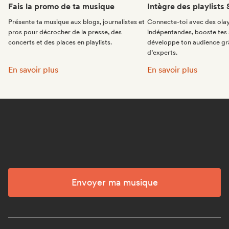
Fais la promo de ta musique
Intègre des playlists 
Présente ta musique aux blogs, journalistes et
Connecte-toi avec des olay
pros pour décrocher de la presse, des
indépentandes, booste tes 
concerts et des places en playlists.
développe ton audience gr
d’experts.
Fais la promo de ta musique:
Intègre des playlists 
En savoir plus
En savoir plus
Envoyer ma musique