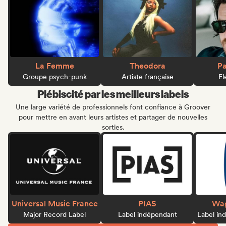
La Femme
Theodora
Pa
Groupe psych-punk
Artiste française
El
Plébiscité par les meilleurs labels
Une large variété de professionnels font confiance à Groover
pour mettre en avant leurs artistes et partager de nouvelles
sorties.
Universal Music France
PIAS
Wag
Major Record Label
Label indépendant
Label in