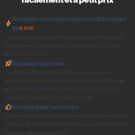
Contacte un média ou pro pour 2 Grooviz =
2
€
€
EUR
Les Grooviz sont des crédits sur Groover. Pour envoyer
ton morceau aux médias et pros de ton choix, tu dois
acheter des Grooviz.
Maximise ta portée
On t'aide à cibler les bons médias et pros pour ta
musique. Les artistes qui réussissent le plus sur Groover
maximisent la portée et l'impact de leur musique en
l'envoyant à au moins 50 médias et pros.
Investis dans ton succès
Promouvoir ta musique sur Groover coûte souvent moins
cher que les services de promo classiques, tout en offrant
un super rapport qualité-prix.