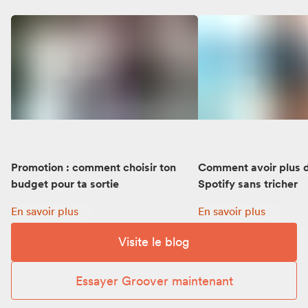
Promotion : comment choisir ton
Comment avoir plus d
budget pour ta sortie
Spotify sans tricher
Promotion : comment choisir ton budget pour ta sortie:
Comment avoir plus d’
En savoir plus
En savoir plus
Visite le blog
Essayer Groover maintenant