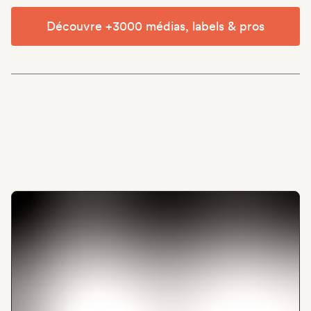
Découvre +3000 médias, labels & pros