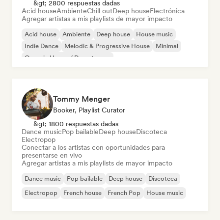
&gt; 2800 respuestas dadas
Acid house
Ambiente
Chill out
Deep house
Electrónica
Agregar artistas a mis playlists de mayor impacto
Acid house
Ambiente
Deep house
House music
Indie Dance
Melodic & Progressive House
Minimal
Organic House / Downtempo
Tommy Menger
Booker, Playlist Curator
&gt; 1800 respuestas dadas
Dance music
Pop bailable
Deep house
Discoteca
Electropop
Conectar a los artistas con oportunidades para
presentarse en vivo
Agregar artistas a mis playlists de mayor impacto
Dance music
Pop bailable
Deep house
Discoteca
Electropop
French house
French Pop
House music