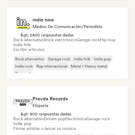
indie now
Medios De Comunicación/Periodista
&gt; 2400 respuestas dadas
Rock alternativo
Rock electrónico
Garage rock
Hip-hop
Indie folk
Escribir artículos
Rock alternativo
Garage rock
Indie folk
Indie pop
Indie rock
Rap internacional
Metal / Heavy metal
Pop rock
Pravda Records
Etiqueta
&gt; 800 respuestas dadas
Rock alternativo
Dream pop
Electrónica
Garage rock
Indie pop
Firmar artistas o lanzar su música