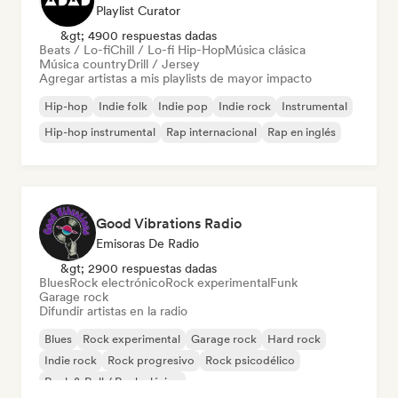
Playlist Curator
&gt; 4900 respuestas dadas
Beats / Lo-fi
Chill / Lo-fi Hip-Hop
Música clásica
Música country
Drill / Jersey
Agregar artistas a mis playlists de mayor impacto
Hip-hop
Indie folk
Indie pop
Indie rock
Instrumental
Hip-hop instrumental
Rap internacional
Rap en inglés
Good Vibrations Radio
Emisoras De Radio
&gt; 2900 respuestas dadas
Blues
Rock electrónico
Rock experimental
Funk
Garage rock
Difundir artistas en la radio
Blues
Rock experimental
Garage rock
Hard rock
Indie rock
Rock progresivo
Rock psicodélico
Rock & Roll / Rock clásico