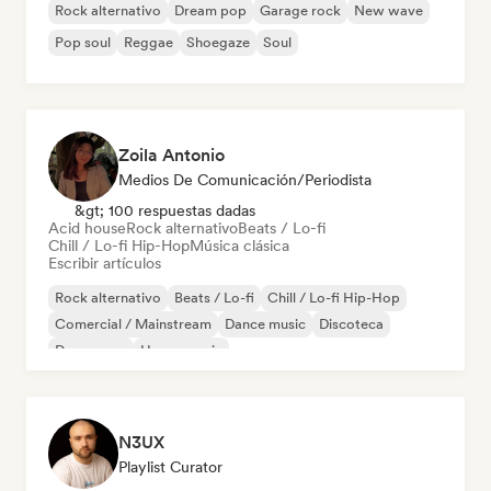
Rock alternativo
Dream pop
Garage rock
New wave
Pop soul
Reggae
Shoegaze
Soul
Zoila Antonio
Medios De Comunicación/Periodista
&gt; 100 respuestas dadas
Acid house
Rock alternativo
Beats / Lo-fi
Chill / Lo-fi Hip-Hop
Música clásica
Escribir artículos
Rock alternativo
Beats / Lo-fi
Chill / Lo-fi Hip-Hop
Comercial / Mainstream
Dance music
Discoteca
Dream pop
House music
N3UX
Playlist Curator