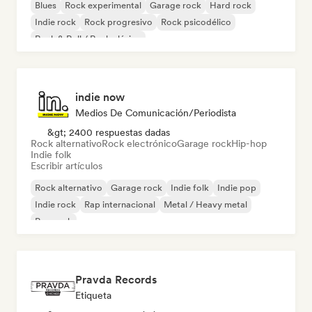
Blues
Rock experimental
Garage rock
Hard rock
Indie rock
Rock progresivo
Rock psicodélico
Rock & Roll / Rock clásico
indie now
Medios De Comunicación/Periodista
&gt; 2400 respuestas dadas
Rock alternativo
Rock electrónico
Garage rock
Hip-hop
Indie folk
Escribir artículos
Rock alternativo
Garage rock
Indie folk
Indie pop
Indie rock
Rap internacional
Metal / Heavy metal
Pop rock
Pravda Records
Etiqueta