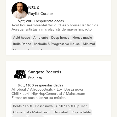
N3UX
Playlist Curator
&gt; 2800 respuestas dadas
Acid house
Ambiente
Chill out
Deep house
Electrónica
Agregar artistas a mis playlists de mayor impacto
Acid house
Ambiente
Deep house
House music
Indie Dance
Melodic & Progressive House
Minimal
Organic House / Downtempo
Sungate Records
Etiqueta
&gt; 1300 respuestas dadas
Afrobeat / Afropop
Beats / Lo-fi
Bossa nova
Chill / Lo-fi Hip-Hop
Comercial / Mainstream
Firmar artistas o lanzar su música
Beats / Lo-fi
Bossa nova
Chill / Lo-fi Hip-Hop
Comercial / Mainstream
Dancehall
Pop bailable