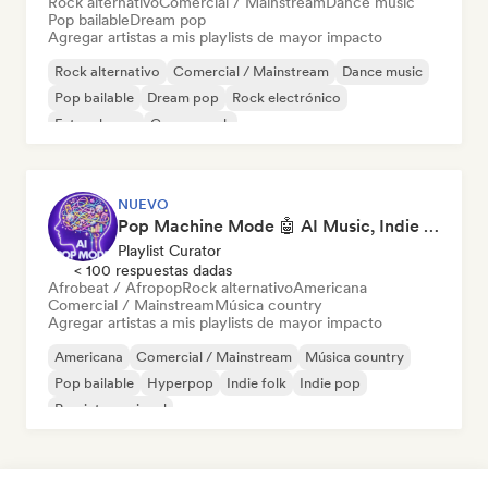
Rock alternativo
Comercial / Mainstream
Dance music
Pop bailable
Dream pop
Agregar artistas a mis playlists de mayor impacto
Rock alternativo
Comercial / Mainstream
Dance music
Pop bailable
Dream pop
Rock electrónico
Future house
Garage rock
NUEVO
Pop Machine Mode 🤖 AI Music, Indie Pop & Dream Pop
Playlist Curator
< 100 respuestas dadas
Afrobeat / Afropop
Rock alternativo
Americana
Comercial / Mainstream
Música country
Agregar artistas a mis playlists de mayor impacto
Americana
Comercial / Mainstream
Música country
Pop bailable
Hyperpop
Indie folk
Indie pop
Pop internacional