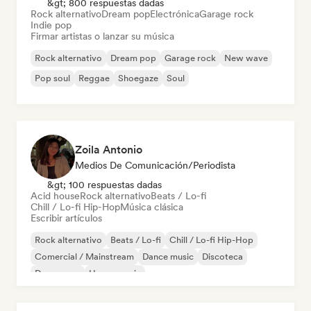
&gt; 800 respuestas dadas
Rock alternativo
Dream pop
Electrónica
Garage rock
Indie pop
Firmar artistas o lanzar su música
Rock alternativo
Dream pop
Garage rock
New wave
Pop soul
Reggae
Shoegaze
Soul
Zoila Antonio
Medios De Comunicación/Periodista
&gt; 100 respuestas dadas
Acid house
Rock alternativo
Beats / Lo-fi
Chill / Lo-fi Hip-Hop
Música clásica
Escribir artículos
Rock alternativo
Beats / Lo-fi
Chill / Lo-fi Hip-Hop
Comercial / Mainstream
Dance music
Discoteca
Dream pop
House music