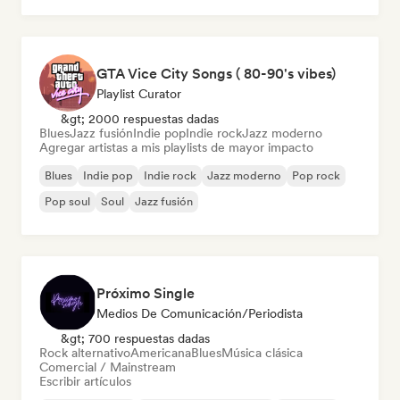
GTA Vice City Songs ( 80-90's vibes)
Playlist Curator
&gt; 2000 respuestas dadas
Blues
Jazz fusión
Indie pop
Indie rock
Jazz moderno
Agregar artistas a mis playlists de mayor impacto
Blues
Indie pop
Indie rock
Jazz moderno
Pop rock
Pop soul
Soul
Jazz fusión
Próximo Single
Medios De Comunicación/Periodista
&gt; 700 respuestas dadas
Rock alternativo
Americana
Blues
Música clásica
Comercial / Mainstream
Escribir artículos