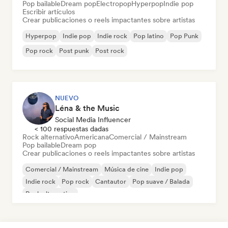
Pop bailable
Dream pop
Electropop
Hyperpop
Indie pop
Escribir artículos
Crear publicaciones o reels impactantes sobre artistas
Hyperpop
Indie pop
Indie rock
Pop latino
Pop Punk
Pop rock
Post punk
Post rock
NUEVO
Léna & the Music
Social Media Influencer
< 100 respuestas dadas
Rock alternativo
Americana
Comercial / Mainstream
Pop bailable
Dream pop
Crear publicaciones o reels impactantes sobre artistas
Comercial / Mainstream
Música de cine
Indie pop
Indie rock
Pop rock
Cantautor
Pop suave / Balada
Rock alternativo