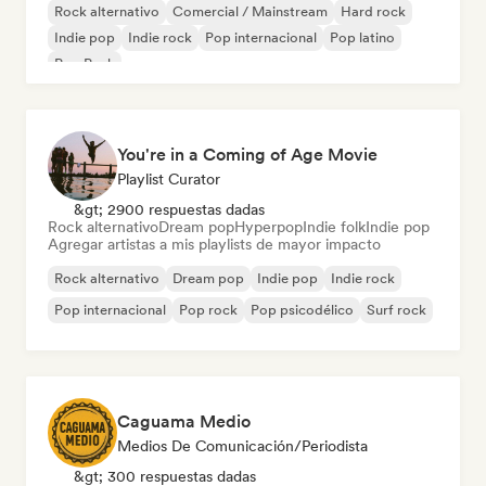
Rock alternativo
Comercial / Mainstream
Hard rock
Indie pop
Indie rock
Pop internacional
Pop latino
Pop Punk
You're in a Coming of Age Movie
Playlist Curator
&gt; 2900 respuestas dadas
Rock alternativo
Dream pop
Hyperpop
Indie folk
Indie pop
Agregar artistas a mis playlists de mayor impacto
Rock alternativo
Dream pop
Indie pop
Indie rock
Pop internacional
Pop rock
Pop psicodélico
Surf rock
Caguama Medio
Medios De Comunicación/Periodista
&gt; 300 respuestas dadas