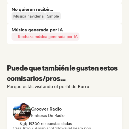
No quieren recibir...
Música navideña
Simple
Música generada por IA
Rechaza música generada por IA
Puede que también le gusten estos
comisarios/pros...
Porque estás visitando el perfil de Burru
Groover Radio
Emisoras De Radio
&gt; 19300 respuestas dadas
Casa Afro / Amapiano
Coldwave
Dream pop