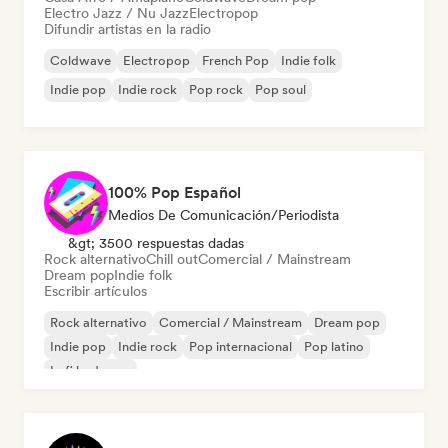
Electro Jazz / Nu Jazz
Electropop
Difundir artistas en la radio
Coldwave
Electropop
French Pop
Indie folk
Indie pop
Indie rock
Pop rock
Pop soul
100% Pop Español
Medios De Comunicación/Periodista
&gt; 3500 respuestas dadas
Rock alternativo
Chill out
Comercial / Mainstream
Dream pop
Indie folk
Escribir artículos
Rock alternativo
Comercial / Mainstream
Dream pop
Indie pop
Indie rock
Pop internacional
Pop latino
Lofi bedroom