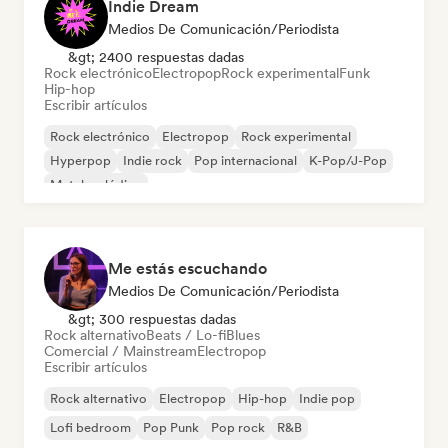
Indie Dream
Medios De Comunicación/Periodista
&gt; 2400 respuestas dadas
Rock electrónico
Electropop
Rock experimental
Funk
Hip-hop
Escribir artículos
Rock electrónico
Electropop
Rock experimental
Hyperpop
Indie rock
Pop internacional
K-Pop/J-Pop
Metal melódico
Me estás escuchando
Medios De Comunicación/Periodista
&gt; 300 respuestas dadas
Rock alternativo
Beats / Lo-fi
Blues
Comercial / Mainstream
Electropop
Escribir artículos
Rock alternativo
Electropop
Hip-hop
Indie pop
Lofi bedroom
Pop Punk
Pop rock
R&B