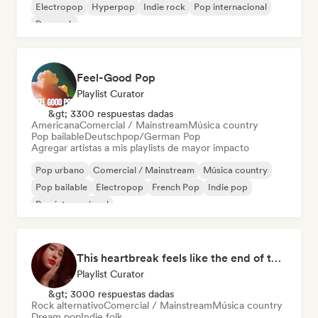
Electropop
Hyperpop
Indie rock
Pop internacional
Pop rock
Feel-Good Pop
Playlist Curator
&gt; 3300 respuestas dadas
Americana
Comercial / Mainstream
Música country
Pop bailable
Deutschpop/German Pop
Agregar artistas a mis playlists de mayor impacto
Pop urbano
Comercial / Mainstream
Música country
Pop bailable
Electropop
French Pop
Indie pop
Pop internacional
This heartbreak feels like the end of the world
Playlist Curator
&gt; 3000 respuestas dadas
Rock alternativo
Comercial / Mainstream
Música country
Dream pop
Indie folk