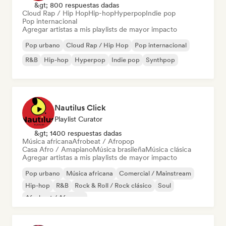
&gt; 800 respuestas dadas
Cloud Rap / Hip Hop
Hip-hop
Hyperpop
Indie pop
Pop internacional
Agregar artistas a mis playlists de mayor impacto
Pop urbano
Cloud Rap / Hip Hop
Pop internacional
R&B
Hip-hop
Hyperpop
Indie pop
Synthpop
Nautilus Click
Playlist Curator
&gt; 1400 respuestas dadas
Música africana
Afrobeat / Afropop
Casa Afro / Amapiano
Música brasileña
Música clásica
Agregar artistas a mis playlists de mayor impacto
Pop urbano
Música africana
Comercial / Mainstream
Hip-hop
R&B
Rock & Roll / Rock clásico
Soul
Afrobeat / Afropop