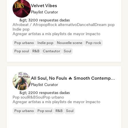
Velvet Vibes
Playlist Curator
&gt; 3200 respuestas dadas
Afrobeat / Afropop
Rock alternativo
Dancehall
Dream pop
Indie pop
Agregar artistas a mis playlists de mayor impacto
Pop urbano
Indie pop
Nouvelle scene
Pop rock
Pop soul
R&B
Cantautor
Soul
All Soul, No Fouls 🔥 Smooth Contemporary R&B & Neo Soul
Playlist Curator
&gt; 2200 respuestas dadas
Pop soul
R&B
Soul
Pop urbano
Agregar artistas a mis playlists de mayor impacto
Pop urbano
Pop soul
R&B
Soul