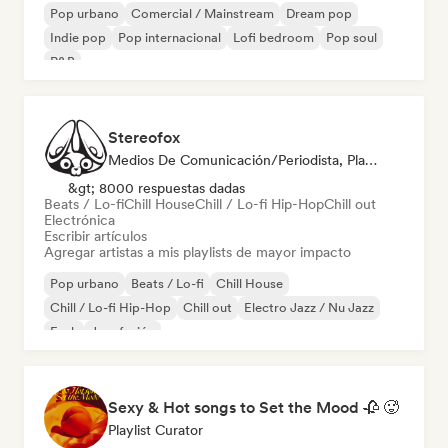
Pop urbano
Comercial / Mainstream
Dream pop
Indie pop
Pop internacional
Lofi bedroom
Pop soul
R&B
Stereofox
Medios De Comunicación/Periodista, Playlist Curator
&gt; 8000 respuestas dadas
Beats / Lo-fi
Chill House
Chill / Lo-fi Hip-Hop
Chill out
Electrónica
Escribir artículos
Agregar artistas a mis playlists de mayor impacto
Pop urbano
Beats / Lo-fi
Chill House
Chill / Lo-fi Hip-Hop
Chill out
Electro Jazz / Nu Jazz
Funk
Jazz fusión
Sexy & Hot songs to Set the Mood 🥀 🥵
Playlist Curator