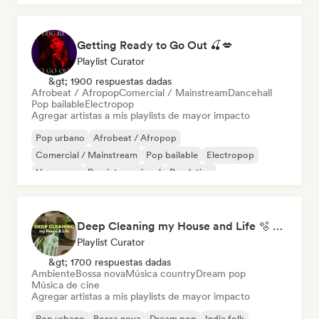
Getting Ready to Go Out 🍒💋
Playlist Curator
&gt; 1900 respuestas dadas
Afrobeat / Afropop
Comercial / Mainstream
Dancehall
Pop bailable
Electropop
Agregar artistas a mis playlists de mayor impacto
Pop urbano
Afrobeat / Afropop
Comercial / Mainstream
Pop bailable
Electropop
Hyperpop
Pop internacional
Pop latino
Deep Cleaning my House and Life 🫧 Bedroom Pop & Indie Pop
Playlist Curator
&gt; 1700 respuestas dadas
Ambiente
Bossa nova
Música country
Dream pop
Música de cine
Agregar artistas a mis playlists de mayor impacto
Pop urbano
Bossa nova
Dream pop
Indie folk