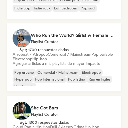
Indie pop
Indie rock
Lofi bedroom
Pop soul
Who Run the World? Girls! 🔥 Female Empowerment Pop & Girl-Power Anthems
Playlist Curator
&gt; 1700 respuestas dadas
Afrobeat / Afropop
Comercial / Mainstream
Pop bailable
Electropop
Hip-hop
Agregar artistas a mis playlists de mayor impacto
Pop urbano
Comercial / Mainstream
Electropop
Hyperpop
Pop internacional
Pop latino
Rap en inglés
Rap francés
She Got Bars
Playlist Curator
&gt; 1300 respuestas dadas
Cloud Rap / Hip Hop
Drill / Jersey
Grime
Hip-hop