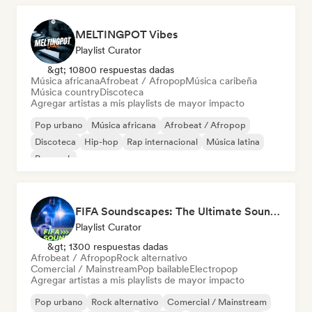
MELTINGPOT Vibes
Playlist Curator
&gt; 10800 respuestas dadas
Música africana
Afrobeat / Afropop
Música caribeña
Música country
Discoteca
Agregar artistas a mis playlists de mayor impacto
Pop urbano
Música africana
Afrobeat / Afropop
Discoteca
Hip-hop
Rap internacional
Música latina
Pop rock
FIFA Soundscapes: The Ultimate Soundtrack ⚽️ Festival Indie, Electropop & Dance Anthems
Playlist Curator
&gt; 1300 respuestas dadas
Afrobeat / Afropop
Rock alternativo
Comercial / Mainstream
Pop bailable
Electropop
Agregar artistas a mis playlists de mayor impacto
Pop urbano
Rock alternativo
Comercial / Mainstream