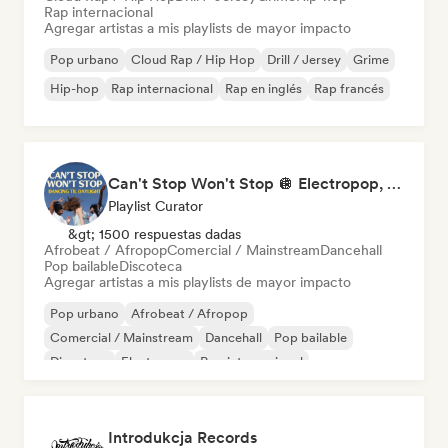
Rap internacional
Agregar artistas a mis playlists de mayor impacto
Pop urbano
Cloud Rap / Hip Hop
Drill / Jersey
Grime
Hip-hop
Rap internacional
Rap en inglés
Rap francés
Can't Stop Won't Stop 🪩 Electropop, Dance-Pop & Nu Disco
Playlist Curator
&gt; 1500 respuestas dadas
Afrobeat / Afropop
Comercial / Mainstream
Dancehall
Pop bailable
Discoteca
Agregar artistas a mis playlists de mayor impacto
Pop urbano
Afrobeat / Afropop
Comercial / Mainstream
Dancehall
Pop bailable
Discoteca
Electropop
Pop internacional
Introdukcja Records