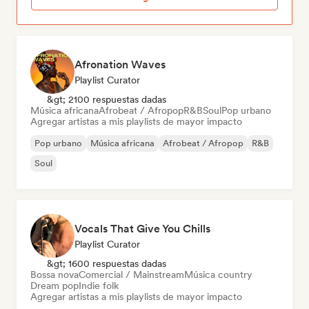
Afronation Waves
Playlist Curator
&gt; 2100 respuestas dadas
Música africana
Afrobeat / Afropop
R&B
Soul
Pop urbano
Agregar artistas a mis playlists de mayor impacto
Pop urbano
Música africana
Afrobeat / Afropop
R&B
Soul
Vocals That Give You Chills
Playlist Curator
&gt; 1600 respuestas dadas
Bossa nova
Comercial / Mainstream
Música country
Dream pop
Indie folk
Agregar artistas a mis playlists de mayor impacto