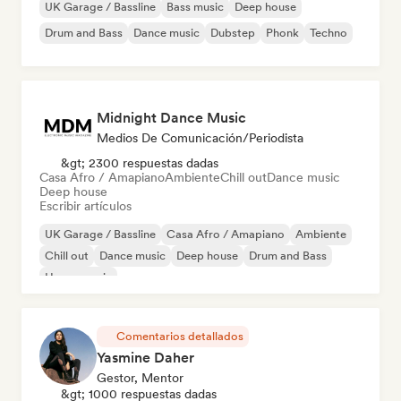
UK Garage / Bassline
Bass music
Deep house
Drum and Bass
Dance music
Dubstep
Phonk
Techno
Midnight Dance Music
Medios De Comunicación/Periodista
&gt; 2300 respuestas dadas
Casa Afro / Amapiano
Ambiente
Chill out
Dance music
Deep house
Escribir artículos
UK Garage / Bassline
Casa Afro / Amapiano
Ambiente
Chill out
Dance music
Deep house
Drum and Bass
House music
Comentarios detallados
Yasmine Daher
Gestor, Mentor
&gt; 1000 respuestas dadas