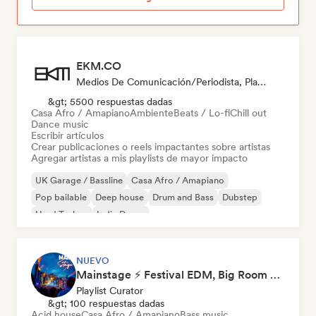
EKM.CO
Medios De Comunicación/Periodista, Playlist Curator
&gt; 5500 respuestas dadas
Casa Afro / Amapiano
Ambiente
Beats / Lo-fi
Chill out
Dance music
Escribir artículos
Crear publicaciones o reels impactantes sobre artistas
Agregar artistas a mis playlists de mayor impacto
UK Garage / Bassline
Casa Afro / Amapiano
Pop bailable
Deep house
Drum and Bass
Dubstep
Hard Techno
Indie Dance
NUEVO
Mainstage ⚡ Festival EDM, Big Room & House Anthems
Playlist Curator
&gt; 100 respuestas dadas
Acid house
Casa Afro / Amapiano
Bass music