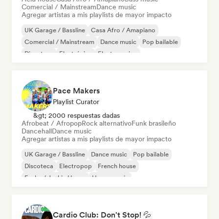
Comercial / Mainstream
Dance music
Agregar artistas a mis playlists de mayor impacto
UK Garage / Bassline
Casa Afro / Amapiano
Comercial / Mainstream
Dance music
Pop bailable
Discoteca
Electrónica
Electro swing
Pace Makers
Playlist Curator
&gt; 2000 respuestas dadas
Afrobeat / Afropop
Rock alternativo
Funk brasileño
Dancehall
Dance music
Agregar artistas a mis playlists de mayor impacto
UK Garage / Bassline
Dance music
Pop bailable
Discoteca
Electropop
French house
Funky / Jackin House
House music
Cardio Club: Don't Stop! 💦