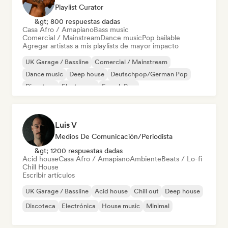
Playlist Curator
&gt; 800 respuestas dadas
Casa Afro / Amapiano
Bass music
Comercial / Mainstream
Dance music
Pop bailable
Agregar artistas a mis playlists de mayor impacto
UK Garage / Bassline
Comercial / Mainstream
Dance music
Deep house
Deutschpop/German Pop
Discoteca
Electropop
French Pop
Luis V
Medios De Comunicación/Periodista
&gt; 1200 respuestas dadas
Acid house
Casa Afro / Amapiano
Ambiente
Beats / Lo-fi
Chill House
Escribir artículos
UK Garage / Bassline
Acid house
Chill out
Deep house
Discoteca
Electrónica
House music
Minimal