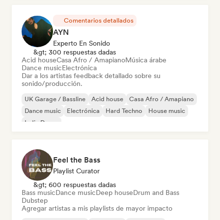
Comentarios detallados
AYN
Experto En Sonido
&gt; 300 respuestas dadas
Acid house
Casa Afro / Amapiano
Música árabe
Dance music
Electrónica
Dar a los artistas feedback detallado sobre su
sonido/producción.
UK Garage / Bassline
Acid house
Casa Afro / Amapiano
Dance music
Electrónica
Hard Techno
House music
Indie Dance
Feel the Bass
Playlist Curator
&gt; 600 respuestas dadas
Bass music
Dance music
Deep house
Drum and Bass
Dubstep
Agregar artistas a mis playlists de mayor impacto