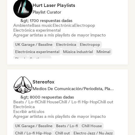
Hurt Laser Playlists
Playlist Curator
&gt; 1700 respuestas dadas
Ambiente
Bass music
Electrónica
Electropop
Electrónica experimental
Agregar artistas a mis playlists de mayor impacto
UK Garage / Bassline
Electrónica
Electropop
Electrónica experimental
Música industrial
Minimal
Phonk
Synthwave
Stereofox
Medios De Comunicación/Periodista, Playlist Curator
&gt; 8000 respuestas dadas
Beats / Lo-fi
Chill House
Chill / Lo-fi Hip-Hop
Chill out
Electrónica
Escribir artículos
Agregar artistas a mis playlists de mayor impacto
UK Garage / Bassline
Beats / Lo-fi
Chill House
Chill / Lo-fi Hip-Hop
Chill out
Electro Jazz / Nu Jazz