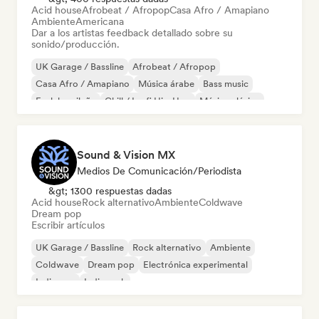
Acid house
Afrobeat / Afropop
Casa Afro / Amapiano
Ambiente
Americana
Dar a los artistas feedback detallado sobre su
sonido/producción.
UK Garage / Bassline
Afrobeat / Afropop
Casa Afro / Amapiano
Música árabe
Bass music
Funk brasileño
Chill / Lo-fi Hip-Hop
Música clásica
Sound & Vision MX
Medios De Comunicación/Periodista
&gt; 1300 respuestas dadas
Acid house
Rock alternativo
Ambiente
Coldwave
Dream pop
Escribir artículos
UK Garage / Bassline
Rock alternativo
Ambiente
Coldwave
Dream pop
Electrónica experimental
Indie pop
Indie rock