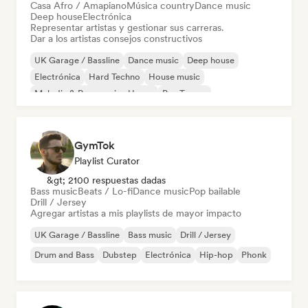
Casa Afro / Amapiano
Música country
Dance music
Deep house
Electrónica
Representar artistas y gestionar sus carreras.
Dar a los artistas consejos constructivos
UK Garage / Bassline
Dance music
Deep house
Electrónica
Hard Techno
House music
Melodic & Progressive House
Psy-Trance
GymTok
Playlist Curator
&gt; 2100 respuestas dadas
Bass music
Beats / Lo-fi
Dance music
Pop bailable
Drill / Jersey
Agregar artistas a mis playlists de mayor impacto
UK Garage / Bassline
Bass music
Drill / Jersey
Drum and Bass
Dubstep
Electrónica
Hip-hop
Phonk