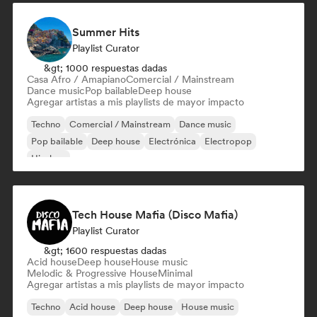
Summer Hits
Playlist Curator
&gt; 1000 respuestas dadas
Casa Afro / Amapiano
Comercial / Mainstream
Dance music
Pop bailable
Deep house
Agregar artistas a mis playlists de mayor impacto
Techno
Comercial / Mainstream
Dance music
Pop bailable
Deep house
Electrónica
Electropop
Hip-hop
Tech House Mafia (Disco Mafia)
Playlist Curator
&gt; 1600 respuestas dadas
Acid house
Deep house
House music
Melodic & Progressive House
Minimal
Agregar artistas a mis playlists de mayor impacto
Techno
Acid house
Deep house
House music