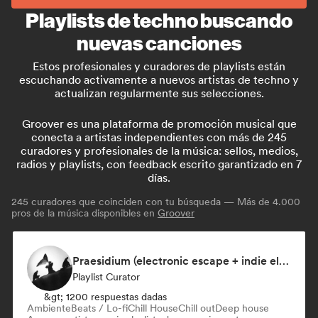
Playlists de techno buscando
nuevas canciones
Estos profesionales y curadores de playlists están
escuchando activamente a nuevos artistas de techno y
actualizan regularmente sus selecciones.
Groover es una plataforma de promoción musical que
conecta a artistas independientes con más de 245
curadores y profesionales de la música: sellos, medios,
radios y playlists, con feedback escrito garantizado en 7
días.
245
curadores que coinciden con tu búsqueda — Más de 4.000
pros de la música disponibles en
Groover
Praesidium (electronic escape + indie electronic + sad songs for doomers)
Playlist Curator
&gt; 1200 respuestas dadas
Ambiente
Beats / Lo-fi
Chill House
Chill out
Deep house