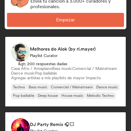
Envía tu canción a 3.000+ curadores y
profesionales.
Empezar
Melhores do Alok (by rl.mayer)
Playlist Curator
&gt; 200 respuestas dadas
Casa Afro / Amapiano
Bass music
Comercial / Mainstream
Dance music
Pop bailable
Agregar artistas a mis playlists de mayor impacto
Techno
Bass music
Comercial / Mainstream
Dance music
Pop bailable
Deep house
House music
Melodic Techno
DJ Party Remix 🎧💥