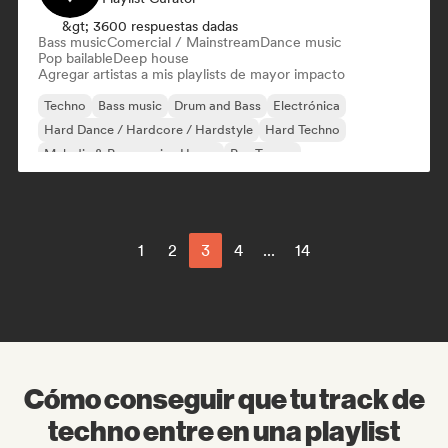
&gt; 3600 respuestas dadas
Bass music
Comercial / Mainstream
Dance music
Pop bailable
Deep house
Agregar artistas a mis playlists de mayor impacto
Techno
Bass music
Drum and Bass
Electrónica
Hard Dance / Hardcore / Hardstyle
Hard Techno
Melodic & Progressive House
Psy-Trance
1
2
3
4
...
14
Cómo conseguir que tu track de
techno entre en una playlist