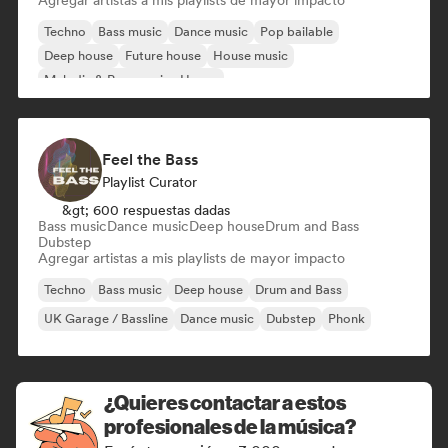
Agregar artistas a mis playlists de mayor impacto
Techno
Bass music
Dance music
Pop bailable
Deep house
Future house
House music
Melodic & Progressive House
Feel the Bass
Playlist Curator
&gt; 600 respuestas dadas
Bass music
Dance music
Deep house
Drum and Bass
Dubstep
Agregar artistas a mis playlists de mayor impacto
Techno
Bass music
Deep house
Drum and Bass
UK Garage / Bassline
Dance music
Dubstep
Phonk
¿Quieres contactar a estos
profesionales de la música?