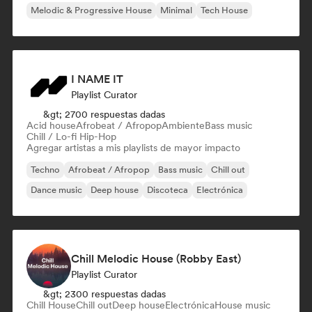
Melodic & Progressive House
Minimal
Tech House
I NAME IT
Playlist Curator
&gt; 2700 respuestas dadas
Acid house
Afrobeat / Afropop
Ambiente
Bass music
Chill / Lo-fi Hip-Hop
Agregar artistas a mis playlists de mayor impacto
Techno
Afrobeat / Afropop
Bass music
Chill out
Dance music
Deep house
Discoteca
Electrónica
Chill Melodic House (Robby East)
Playlist Curator
&gt; 2300 respuestas dadas
Chill House
Chill out
Deep house
Electrónica
House music