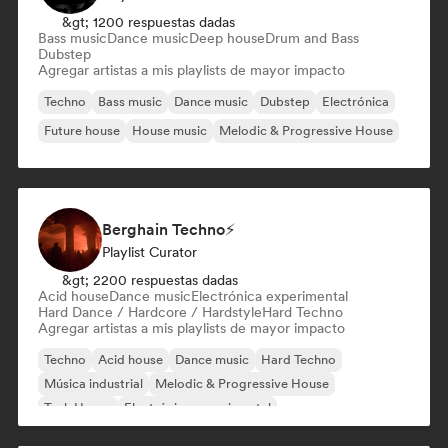
&gt; 1200 respuestas dadas
Bass music
Dance music
Deep house
Drum and Bass
Dubstep
Agregar artistas a mis playlists de mayor impacto
Techno
Bass music
Dance music
Dubstep
Electrónica
Future house
House music
Melodic & Progressive House
Berghain Techno⚡
Playlist Curator
&gt; 2200 respuestas dadas
Acid house
Dance music
Electrónica experimental
Hard Dance / Hardcore / Hardstyle
Hard Techno
Agregar artistas a mis playlists de mayor impacto
Techno
Acid house
Dance music
Hard Techno
Música industrial
Melodic & Progressive House
Tech House
Electrónica experimental