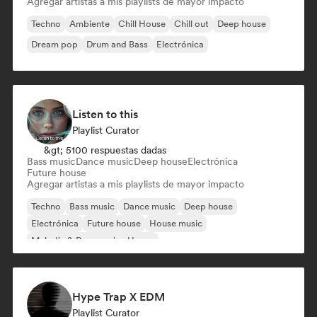
Agregar artistas a mis playlists de mayor impacto
Techno
Ambiente
Chill House
Chill out
Deep house
Dream pop
Drum and Bass
Electrónica
Listen to this
Playlist Curator
&gt; 5100 respuestas dadas
Bass music
Dance music
Deep house
Electrónica
Future house
Agregar artistas a mis playlists de mayor impacto
Techno
Bass music
Dance music
Deep house
Electrónica
Future house
House music
Melodic & Progressive House
Hype Trap X EDM
Playlist Curator