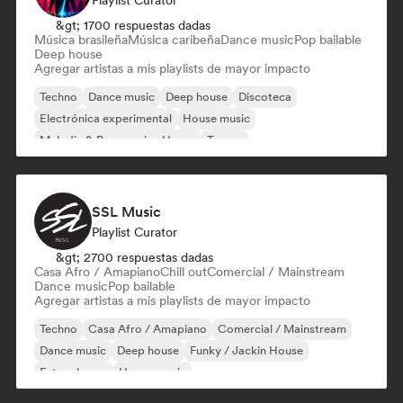
Playlist Curator
&gt; 1700 respuestas dadas
Música brasileña
Música caribeña
Dance music
Pop bailable
Deep house
Agregar artistas a mis playlists de mayor impacto
Techno
Dance music
Deep house
Discoteca
Electrónica experimental
House music
Melodic & Progressive House
Trance
SSL Music
Playlist Curator
&gt; 2700 respuestas dadas
Casa Afro / Amapiano
Chill out
Comercial / Mainstream
Dance music
Pop bailable
Agregar artistas a mis playlists de mayor impacto
Techno
Casa Afro / Amapiano
Comercial / Mainstream
Dance music
Deep house
Funky / Jackin House
Future house
House music