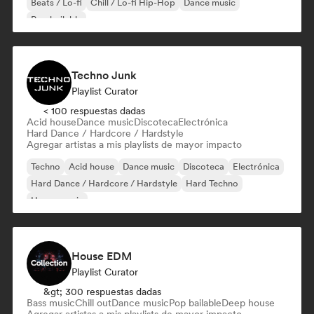
Beats / Lo-fi
Chill / Lo-fi Hip-Hop
Dance music
Pop bailable
Techno Junk
Playlist Curator
< 100 respuestas dadas
Acid house
Dance music
Discoteca
Electrónica
Hard Dance / Hardcore / Hardstyle
Agregar artistas a mis playlists de mayor impacto
Techno
Acid house
Dance music
Discoteca
Electrónica
Hard Dance / Hardcore / Hardstyle
Hard Techno
House music
House EDM
Playlist Curator
&gt; 300 respuestas dadas
Bass music
Chill out
Dance music
Pop bailable
Deep house