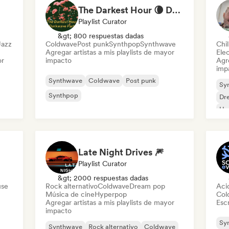
The Darkest Hour 🌘 Darkwave, Post-Punk & Coldwave
Playlist Curator
&gt; 800 respuestas dadas
Jazz
Coldwave
Post punk
Synthpop
Synthwave
Chi
Agregar artistas a mis playlists de mayor
Ele
or
impacto
Agre
imp
Synthwave
Coldwave
Post punk
Sy
Synthpop
Dr
Ho
Late Night Drives 🎆
Playlist Curator
&gt; 2000 respuestas dadas
use
Rock alternativo
Coldwave
Dream pop
Aci
Música de cine
Hyperpop
Col
Agregar artistas a mis playlists de mayor
Escr
impacto
Sy
Synthwave
Rock alternativo
Coldwave