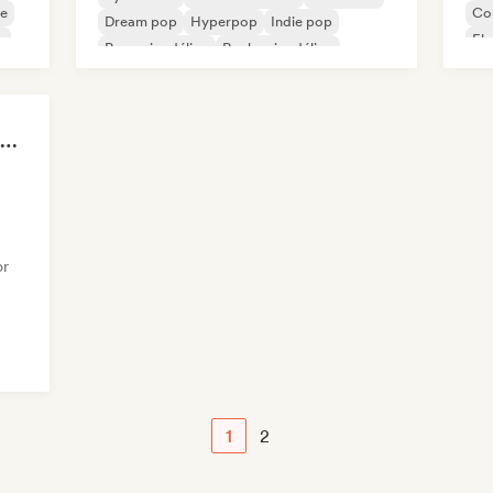
se
Co
Dream pop
Hyperpop
Indie pop
e
Ele
Pop psicodélico
Rock psicodélico
Ind
POV: I'm in my Villain Era
or
1
2