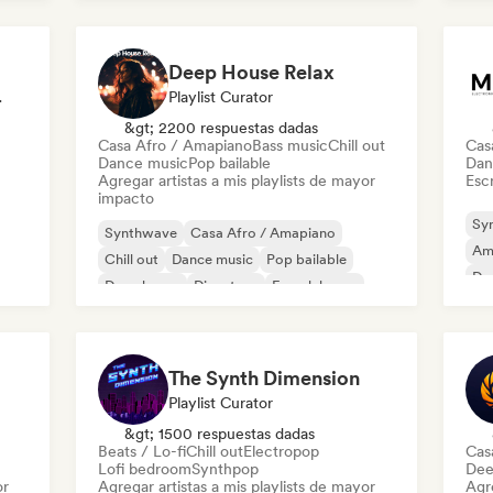
Future house
Deep House Relax
odista
Playlist Curator
&gt; 2200 respuestas dadas
Casa Afro / Amapiano
Bass music
Chill out
Cas
Dance music
Pop bailable
Dan
Agregar artistas a mis playlists de mayor
Escr
impacto
Sy
Synthwave
Casa Afro / Amapiano
Am
Chill out
Dance music
Pop bailable
De
Deep house
Discoteca
French house
The Synth Dimension
Playlist Curator
&gt; 1500 respuestas dadas
Beats / Lo-fi
Chill out
Electropop
Cas
Lofi bedroom
Synthpop
Dee
or
Agregar artistas a mis playlists de mayor
Agre