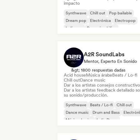
impacto
Synthwave
Chill out
Pop bailable
Dream pop
Electrónica
Electropop
Indie pop
Pop psicodélico
A2R SoundLabs
Mentor, Experto En Sonido
&gt; 1800 respuestas dadas
Acid house
Música árabe
Beats / Lo-fi
Chill out
Dance music
Dar a los artistas consejos constructivo
Dar a los artistas feedback detallado s
su sonido/producción.
Synthwave
Beats / Lo-fi
Chill out
Dance music
Drum and Bass
Electrón
Música de cine
Indie Dance