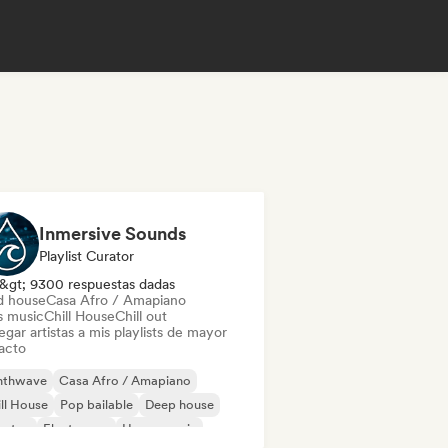
Inmersive Sounds
Playlist Curator
&gt; 9300 respuestas dadas
d house
Casa Afro / Amapiano
s music
Chill House
Chill out
gar artistas a mis playlists de mayor
acto
nthwave
Casa Afro / Amapiano
ll House
Pop bailable
Deep house
bstep
Electropop
House music