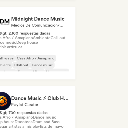
Midnight Dance Music
Medios De Comunicación/Periodista
&gt; 2300 respuestas dadas
a Afro / Amapiano
Ambiente
Chill out
ce music
Deep house
ibir artículos
nthwave
Casa Afro / Amapiano
biente
Chill out
Dance music
ep house
Drum and Bass
House music
Dance Music ⚡ Club Hits (by Amber Sounds)
Playlist Curator
&gt; 700 respuestas dadas
a Afro / Amapiano
Dance music
p house
Discoteca
Drum and Bass
gar artistas a mis playlists de mayor