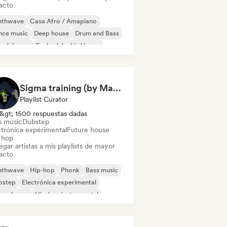
acto
nthwave
Casa Afro / Amapiano
nce music
Deep house
Drum and Bass
ench house
Funky / Jackin House
use music
Sigma training (by Mastery Gallery)
Playlist Curator
&gt; 1500 respuestas dadas
s music
Dubstep
ctrónica experimental
Future house
-hop
gar artistas a mis playlists de mayor
acto
nthwave
Hip-hop
Phonk
Bass music
bstep
Electrónica experimental
ure house
Hip-hop instrumental