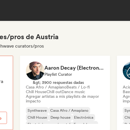
s/pros de Austria
nthwave curators/pros
Aaron Decay (Electronic Dream & Chill Electronic Dream playlists)
Playlist Curator
ra
&gt; 3900 respuestas dadas
Casa Afro / Amapiano
Beats / Lo-fi
Aci
Chill House
Chill out
Dance music
Bas
Agregar artistas a mis playlists de mayor
Agre
impacto
imp
Synthwave
Casa Afro / Amapiano
Sy
Chill House
Deep house
Electrónica
Chi
o
Electrónica experimental
French house
Du