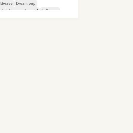
ldwave
Dream pop
ctrónica experimental
Indie pop
ie rock