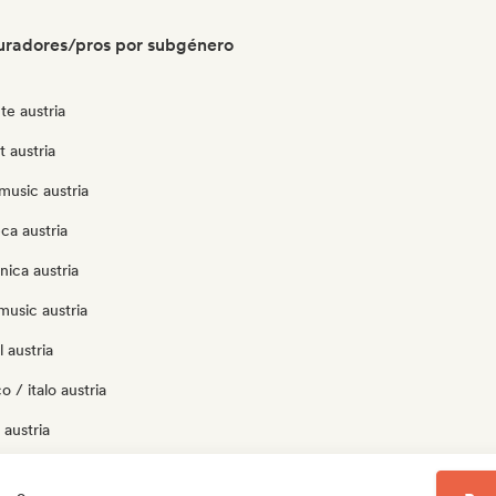
uradores/pros por subgénero
te austria
t austria
music austria
ca austria
nica austria
music austria
 austria
 / italo austria
austria
p austria