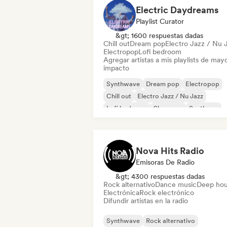
Electric Daydreams
Playlist Curator
&gt; 1600 respuestas dadas
Chill out
Dream pop
Electro Jazz / Nu 
Electropop
Lofi bedroom
Agregar artistas a mis playlists de may
impacto
Synthwave
Dream pop
Electropop
Chill out
Electro Jazz / Nu Jazz
Lofi bedroom
Shoegaze
Synthpop
Nova Hits Radio
Emisoras De Radio
&gt; 4300 respuestas dadas
Rock alternativo
Dance music
Deep ho
Electrónica
Rock electrónico
Difundir artistas en la radio
Synthwave
Rock alternativo