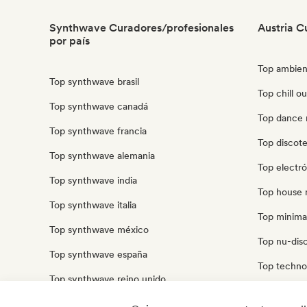
Synthwave Curadores/profesionales
Austria C
por país
Top ambien
Top synthwave brasil
Top chill ou
Top synthwave canadá
Top dance 
Top synthwave francia
Top discote
Top synthwave alemania
Top electró
Top synthwave india
Top house 
Top synthwave italia
Top minimal
Top synthwave méxico
Top nu-disco
Top synthwave españa
Top techno 
Top synthwave reino unido
Top trip ho
Top synthwave estados unidos