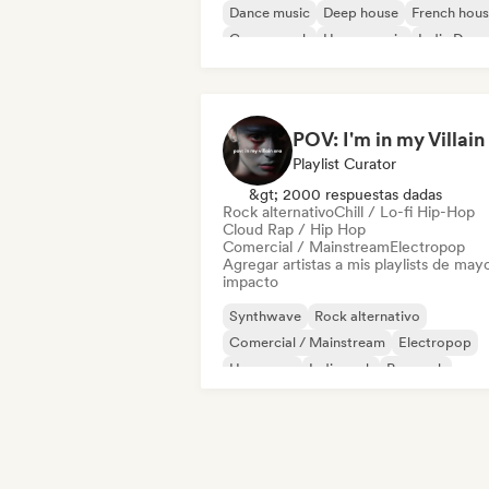
Dance music
Deep house
French hou
Garage rock
House music
Indie Danc
Playlist Curator
&gt; 2000 respuestas dadas
Rock alternativo
Chill / Lo-fi Hip-Hop
Cloud Rap / Hip Hop
Comercial / Mainstream
Electropop
Agregar artistas a mis playlists de may
impacto
Synthwave
Rock alternativo
Comercial / Mainstream
Electropop
Hyperpop
Indie rock
Pop rock
Pop psicodélico