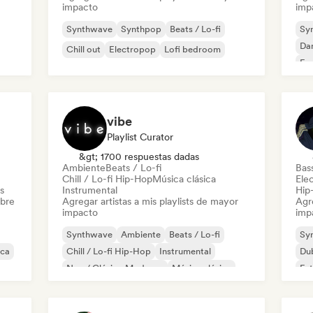
impacto
imp
Synthwave
Synthpop
Beats / Lo-fi
Sy
Da
Chill out
Electropop
Lofi bedroom
Fr
Ho
vibe
Playlist Curator
&gt; 1700 respuestas dadas
Ambiente
Beats / Lo-fi
Bas
Chill / Lo-fi Hip-Hop
Música clásica
Ele
s
Instrumental
Hip
obre
Agregar artistas a mis playlists de mayor
Agre
impacto
imp
Synthwave
Ambiente
Beats / Lo-fi
Sy
ica
Chill / Lo-fi Hip-Hop
Instrumental
Du
Neo / Clásico Moderno
Música clásica
Fut
Piano solo