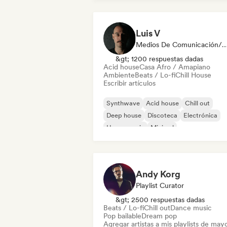
Luis V
Medios De Comunicación/Peri
&gt; 1200 respuestas dadas
Acid house
Casa Afro / Amapiano
Ambiente
Beats / Lo-fi
Chill House
Escribir artículos
Synthwave
Acid house
Chill out
Deep house
Discoteca
Electrónica
House music
Minimal
Andy Korg
Playlist Curator
&gt; 2500 respuestas dadas
Beats / Lo-fi
Chill out
Dance music
Pop bailable
Dream pop
Agregar artistas a mis playlists de may