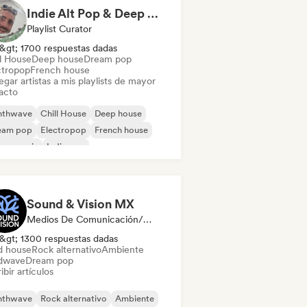
Indie Alt Pop & Deep House (by omglookitsRaph)
Playlist Curator
&gt; 1700 respuestas dadas
ll House
Deep house
Dream pop
ctropop
French house
gar artistas a mis playlists de mayor
acto
nthwave
Chill House
Deep house
eam pop
Electropop
French house
use music
Indie pop
Sound & Vision MX
Medios De Comunicación/Periodista
&gt; 1300 respuestas dadas
d house
Rock alternativo
Ambiente
dwave
Dream pop
ibir artículos
nthwave
Rock alternativo
Ambiente