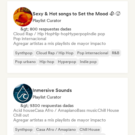
Sexy & Hot songs to Set the Mood 🥀 🥵
Playlist Curator
&gt; 800 respuestas dadas
Cloud Rap / Hip Hop
Hip-hop
Hyperpop
Indie pop
Pop internacional
Agregar artistas a mis playlists de mayor impacto
Synthpop
Cloud Rap / Hip Hop
Pop internacional
R&B
Pop urbano
Hip-hop
Hyperpop
Indie pop
Inmersive Sounds
Playlist Curator
&gt; 9300 respuestas dadas
Acid house
Casa Afro / Amapiano
Bass music
Chill House
Chill out
Agregar artistas a mis playlists de mayor impacto
Synthpop
Casa Afro / Amapiano
Chill House