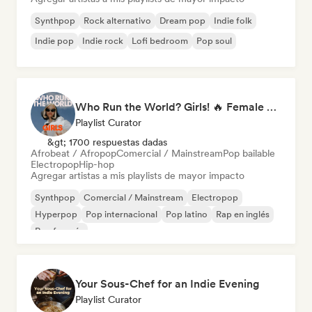
Synthpop
Rock alternativo
Dream pop
Indie folk
Indie pop
Indie rock
Lofi bedroom
Pop soul
Who Run the World? Girls! 🔥 Female Empowerment Pop & Girl-Power Anthems
Playlist Curator
&gt; 1700 respuestas dadas
Afrobeat / Afropop
Comercial / Mainstream
Pop bailable
Electropop
Hip-hop
Agregar artistas a mis playlists de mayor impacto
Synthpop
Comercial / Mainstream
Electropop
Hyperpop
Pop internacional
Pop latino
Rap en inglés
Rap francés
Your Sous-Chef for an Indie Evening
Playlist Curator