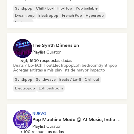
Synthpop
Chill / Lo-fi Hip-Hop
Pop bailable
Dream pop
Electropop
French Pop
Hyperpop
Indie pop
The Synth Dimension
Playlist Curator
&gt; 1500 respuestas dadas
Beats / Lo-fi
Chill out
Electropop
Lofi bedroom
Synthpop
Agregar artistas a mis playlists de mayor impacto
Synthpop
Synthwave
Beats / Lo-fi
Chill out
Electropop
Lofi bedroom
NUEVO
Pop Machine Mode 🤖 AI Music, Indie Pop & Dream Pop
Playlist Curator
< 100 respuestas dadas