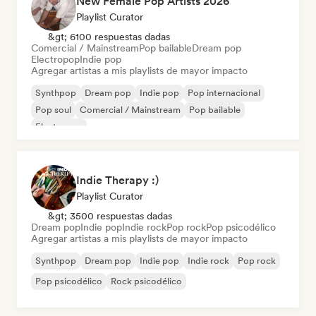
New Female Pop Artists 2026
Playlist Curator
&gt; 6100 respuestas dadas
Comercial / Mainstream
Pop bailable
Dream pop
Electropop
Indie pop
Agregar artistas a mis playlists de mayor impacto
Synthpop
Dream pop
Indie pop
Pop internacional
Pop soul
Comercial / Mainstream
Pop bailable
Electropop
Indie Therapy :)
Playlist Curator
&gt; 3500 respuestas dadas
Dream pop
Indie pop
Indie rock
Pop rock
Pop psicodélico
Agregar artistas a mis playlists de mayor impacto
Synthpop
Dream pop
Indie pop
Indie rock
Pop rock
Pop psicodélico
Rock psicodélico