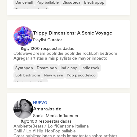
Dancehall
Pop bailable
Discoteca
Electropop
Pop internacional
Trippy Dimensions: A Sonic Voyage
Playlist Curator
&gt; 1200 respuestas dadas
Coldwave
Dream pop
Indie pop
Indie rock
Lofi bedroom
Agregar artistas a mis playlists de mayor impacto
Synthpop
Dream pop
Indie pop
Indie rock
Lofi bedroom
New wave
Pop psicodélico
Rock psicodélico
NUEVO
Amara.bside
Social Media Influencer
&gt; 100 respuestas dadas
Ambiente
Beats / Lo-fi
Canzone Italiana
Chill / Lo-fi Hip-Hop
Pop bailable
Crear publicaciones o reels impactantes sobre artistas