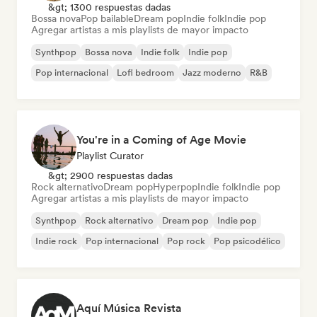
&gt; 1300 respuestas dadas
Bossa nova
Pop bailable
Dream pop
Indie folk
Indie pop
Agregar artistas a mis playlists de mayor impacto
Synthpop
Bossa nova
Indie folk
Indie pop
Pop internacional
Lofi bedroom
Jazz moderno
R&B
You're in a Coming of Age Movie
Playlist Curator
&gt; 2900 respuestas dadas
Rock alternativo
Dream pop
Hyperpop
Indie folk
Indie pop
Agregar artistas a mis playlists de mayor impacto
Synthpop
Rock alternativo
Dream pop
Indie pop
Indie rock
Pop internacional
Pop rock
Pop psicodélico
Aquí Música Revista