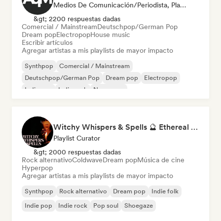
Medios De Comunicación/Periodista, Playlist Curator
&gt; 2200 respuestas dadas
Comercial / Mainstream
Deutschpop/German Pop
Dream pop
Electropop
House music
Escribir artículos
Agregar artistas a mis playlists de mayor impacto
Synthpop
Comercial / Mainstream
Deutschpop/German Pop
Dream pop
Electropop
Indie pop
Indie rock
New wave
Witchy Whispers & Spells 🔮 Ethereal Art Pop & Dream Pop
Playlist Curator
&gt; 2000 respuestas dadas
Rock alternativo
Coldwave
Dream pop
Música de cine
Hyperpop
Agregar artistas a mis playlists de mayor impacto
Synthpop
Rock alternativo
Dream pop
Indie folk
Indie pop
Indie rock
Pop soul
Shoegaze