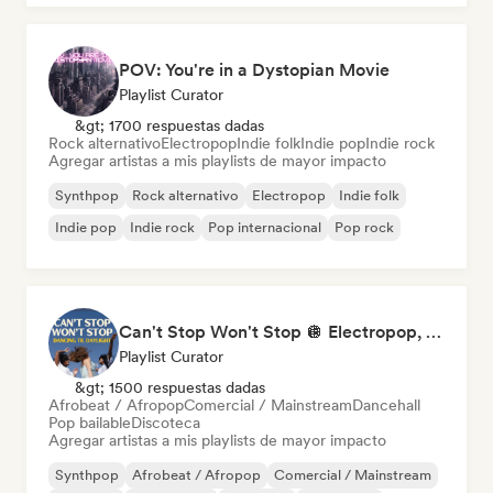
POV: You're in a Dystopian Movie
Playlist Curator
&gt; 1700 respuestas dadas
Rock alternativo
Electropop
Indie folk
Indie pop
Indie rock
Agregar artistas a mis playlists de mayor impacto
Synthpop
Rock alternativo
Electropop
Indie folk
Indie pop
Indie rock
Pop internacional
Pop rock
Can't Stop Won't Stop 🪩 Electropop, Dance-Pop & Nu Disco
Playlist Curator
&gt; 1500 respuestas dadas
Afrobeat / Afropop
Comercial / Mainstream
Dancehall
Pop bailable
Discoteca
Agregar artistas a mis playlists de mayor impacto
Synthpop
Afrobeat / Afropop
Comercial / Mainstream