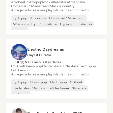
Afrobeat / Afropop
Rock alternativo
Americana
Comercial / Mainstream
Música country
Agregar artistas a mis playlists de mayor impacto
Synthpop
Americana
Comercial / Mainstream
Música country
Pop bailable
Hyperpop
Indie folk
Indie pop
Electric Daydreams
Playlist Curator
&gt; 1600 respuestas dadas
Chill out
Dream pop
Electro Jazz / Nu Jazz
Electropop
Lofi bedroom
Agregar artistas a mis playlists de mayor impacto
Synthpop
Dream pop
Electropop
Chill out
Electro Jazz / Nu Jazz
Lofi bedroom
Shoegaze
Synthwave