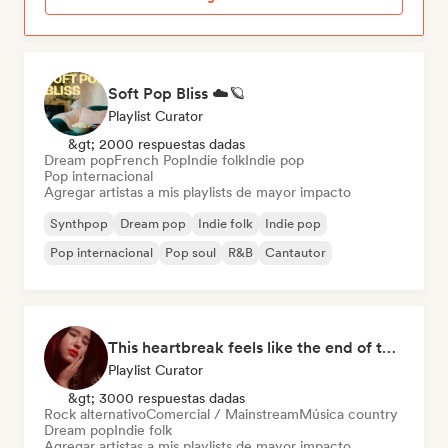
Soft Pop Bliss ☁️🪐
Playlist Curator
&gt; 2000 respuestas dadas
Dream pop
French Pop
Indie folk
Indie pop
Pop internacional
Agregar artistas a mis playlists de mayor impacto
Synthpop
Dream pop
Indie folk
Indie pop
Pop internacional
Pop soul
R&B
Cantautor
This heartbreak feels like the end of the world
Playlist Curator
&gt; 3000 respuestas dadas
Rock alternativo
Comercial / Mainstream
Música country
Dream pop
Indie folk
Agregar artistas a mis playlists de mayor impacto