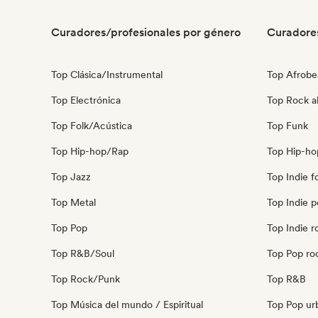
Curadores/profesionales por género
Curadore
Top Clásica/Instrumental
Top Afrobe
Top Electrónica
Top Rock al
Top Folk/Acústica
Top Funk
Top Hip-hop/Rap
Top Hip-ho
Top Jazz
Top Indie f
Top Metal
Top Indie 
Top Pop
Top Indie r
Top R&B/Soul
Top Pop ro
Top Rock/Punk
Top R&B
Top Música del mundo / Espiritual
Top Pop ur