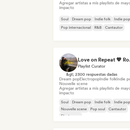
Agregar artistas a mis playlists de may
impacto
Soul
Dream pop
Indie folk
Indie po
Pop internacional
R&B
Cantautor
Love on Repe
Playlist Curator
&gt; 2300 respuestas dadas
Dream pop
Electropop
Indie folk
Indie p
Nouvelle scene
Agregar artistas a mis playlists de may
impacto
Soul
Dream pop
Indie folk
Indie po
Nouvelle scene
Pop soul
Cantautor
Electropop