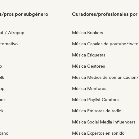
s/pros por subgénero
Curadores/profesionales por 
at / Afropop
Música Bookers
ternativo
Música Canales de youtube/twitc
Música Etiquetas
p
Música Gestores
olk
Música Medios de comunicación/P
pop
Música Mentores
ock
Música Playlist Curators
ck
Música Emisoras de radio
Música Social Media Influencers
bano
Música Expertos en sonido