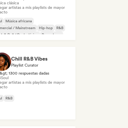
ica clásica
gar artistas a mis playlists de mayor
acto
ul
Música africana
mercial / Mainstream
Hip-hop
R&B
k & Roll / Rock clásico
Pop urbano
robeat / Afropop
Chill R&B Vibes
Playlist Curator
&gt; 1300 respuestas dadas
B
Soul
gar artistas a mis playlists de mayor
acto
ul
R&B