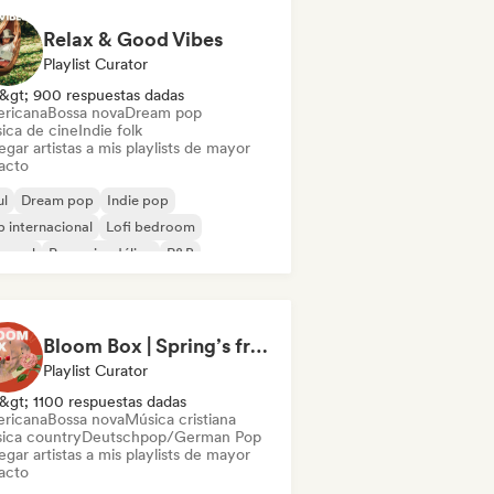
Relax & Good Vibes
Playlist Curator
&gt; 900 respuestas dadas
ricana
Bossa nova
Dream pop
ica de cine
Indie folk
gar artistas a mis playlists de mayor
acto
ul
Dream pop
Indie pop
 internacional
Lofi bedroom
 soul
Pop psicodélico
R&B
Bloom Box | Spring’s freshest tracks
Playlist Curator
&gt; 1100 respuestas dadas
ricana
Bossa nova
Música cristiana
ica country
Deutschpop/German Pop
gar artistas a mis playlists de mayor
acto