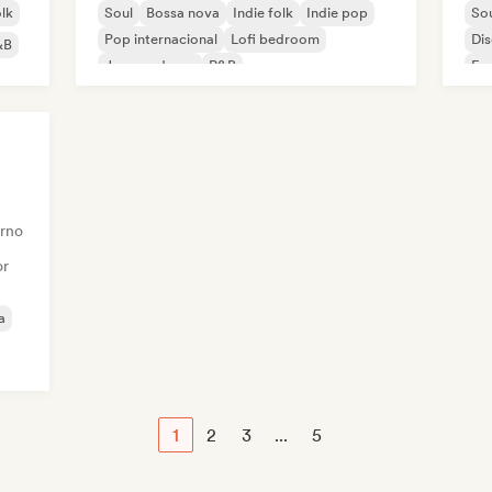
olk
Soul
Bossa nova
Indie folk
Indie pop
So
Pop internacional
Lofi bedroom
Di
&B
Jazz moderno
R&B
Fun
Ind
rno
or
a
1
2
3
...
5