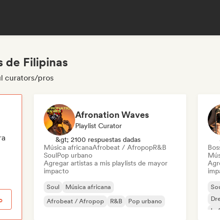
 de Filipinas
ul curators/pros
Afronation Waves
Playlist Curator
ra
&gt; 2100 respuestas dadas
Música africana
Afrobeat / Afropop
R&B
Bos
Soul
Pop urbano
Mús
Agregar artistas a mis playlists de mayor
Agre
impacto
imp
Soul
Música africana
So
Dr
o
Afrobeat / Afropop
R&B
Pop urbano
Lo