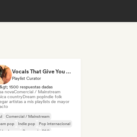
Vocals That Give You Chills
Playlist Curator
&gt; 1500 respuestas dadas
sa nova
Comercial / Mainstream
ica country
Dream pop
Indie folk
gar artistas a mis playlists de mayor
acto
ul
Comercial / Mainstream
eam pop
Indie pop
Pop internacional
fi bedroom
Pop soul
R&B