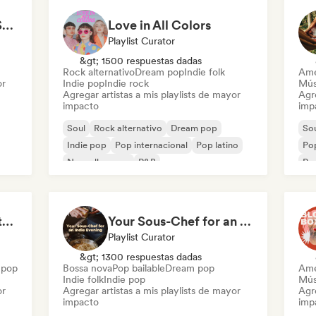
All Soul, No Fouls 🔥 Smooth Contemporary R&B & Neo Soul
Love in All Colors
Playlist Curator
&gt; 1500 respuestas dadas
Rock alternativo
Dream pop
Indie folk
Ame
or
Indie pop
Indie rock
Mús
Agregar artistas a mis playlists de mayor
Agre
impacto
imp
Soul
Rock alternativo
Dream pop
So
Indie pop
Pop internacional
Pop latino
Pop
Nouvelle scene
R&B
Pop
The Anti-Anxiety Mixtape
Your Sous-Chef for an Indie Evening
Playlist Curator
&gt; 1300 respuestas dadas
 pop
Bossa nova
Pop bailable
Dream pop
Ame
Indie folk
Indie pop
Mús
or
Agregar artistas a mis playlists de mayor
Agre
impacto
imp