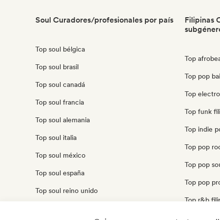
Soul Curadores/profesionales por país
Filipinas
subgéner
Top soul bélgica
Top afrobea
Top soul brasil
Top pop bail
Top soul canadá
Top electro
Top soul francia
Top funk fil
Top soul alemania
Top indie po
Top soul italia
Top pop roc
Top soul méxico
Top pop soul
Top soul españa
Top pop pro
Top soul reino unido
Top r&b fili
Top soul estados unidos
Top pop urb