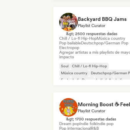
Backyard BBQ Jams
Playlist Curator
&gt; 2500 respuestas dadas
Chill / Lo-fi Hip-Hop
Música country
Pop bailable
Deutschpop/German Pop
Electropop
Agregar artistas a mis playlists de may
impacto
Soul
Chill / Lo-fi Hip-Hop
Música country
Deutschpop/German 
Funk
Indie Dance
Indie folk
Indie po
Playlist Curator
&gt; 1700 respuestas dadas
Dream pop
Indie folk
Indie pop
Pop internacional
R&B