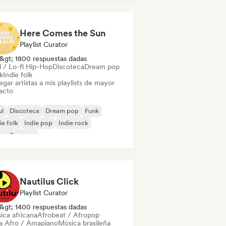
Here Comes the Sun
Playlist Curator
&gt; 1800 respuestas dadas
l / Lo-fi Hip-Hop
Discoteca
Dream pop
k
Indie folk
gar artistas a mis playlists de mayor
acto
ul
Discoteca
Dream pop
Funk
ie folk
Indie pop
Indie rock
velle scene
Nautilus Click
Playlist Curator
&gt; 1400 respuestas dadas
ica africana
Afrobeat / Afropop
a Afro / Amapiano
Música brasileña