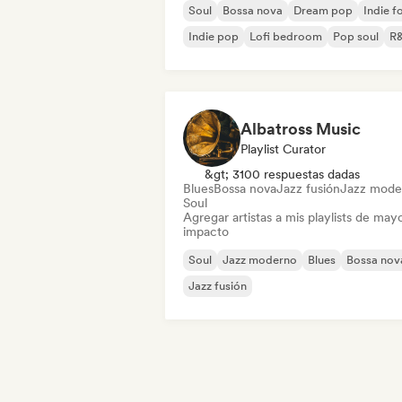
Soul
Bossa nova
Dream pop
Indie f
Indie pop
Lofi bedroom
Pop soul
R
Albatross Music
Playlist Curator
&gt; 3100 respuestas dadas
Blues
Bossa nova
Jazz fusión
Jazz mode
Soul
Agregar artistas a mis playlists de may
impacto
Soul
Jazz moderno
Blues
Bossa nov
Jazz fusión