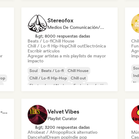
Stereofox
Medios De Comunicación/Periodista, Playlist Curator
&gt; 8000 respuestas dadas
Beats / Lo-fi
Chill House
Chil
Chill / Lo-fi Hip-Hop
Chill out
Electrónica
Fun
Escribir artículos
Agre
or
Agregar artistas a mis playlists de mayor
imp
impacto
So
Soul
Beats / Lo-fi
Chill House
Ind
Pop
Chill / Lo-fi Hip-Hop
Chill out
Nou
p
Electro Jazz / Nu Jazz
Funk
Jazz fusión
Morning Boost ☕ Feel-Good Funk, Soul & Neo-Soul to Wake Up
Velvet Vibes
Playlist Curator
&gt; 3200 respuestas dadas
Afrobeat / Afropop
Rock alternativo
Mús
Dancehall
Dream pop
Indie pop
Cas