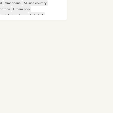
ul
Americana
Música country
scoteca
Dream pop
ky / Jackin House
Indie folk
ie pop