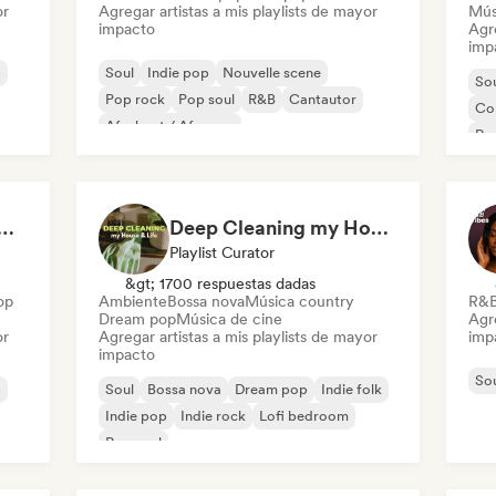
or
Agregar artistas a mis playlists de mayor
Mús
impacto
Agre
imp
p
Soul
Indie pop
Nouvelle scene
So
Pop rock
Pop soul
R&B
Cantautor
Co
Afrobeat / Afropop
Roc
Af
at 💖 Romantic Indie Pop, Neo Soul & Singer-Songwriter
Deep Cleaning my House and Life 🫧 Bedroom Pop & Indie Pop
Playlist Curator
&gt; 1700 respuestas dadas
op
Ambiente
Bossa nova
Música country
R&
Dream pop
Música de cine
Agre
or
Agregar artistas a mis playlists de mayor
imp
impacto
So
p
Soul
Bossa nova
Dream pop
Indie folk
Indie pop
Indie rock
Lofi bedroom
Pop soul