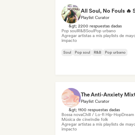
Playlist Curator
&gt; 2200 respuestas dadas
Pop soul
R&B
Soul
Pop urbano
Agregar artistas a mis playlists de may
impacto
Soul
Pop soul
R&B
Pop urbano
Playlist Curator
&gt; 1100 respuestas dadas
Bossa nova
Chill / Lo-fi Hip-Hop
Dream
Música de cine
Indie folk
Agregar artistas a mis playlists de may
impacto