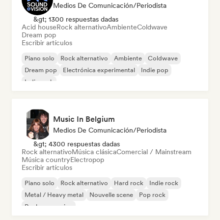
Medios De Comunicación/Periodista
&gt; 1300 respuestas dadas
Acid house
Rock alternativo
Ambiente
Coldwave
Dream pop
Escribir artículos
Piano solo
Rock alternativo
Ambiente
Coldwave
Dream pop
Electrónica experimental
Indie pop
Indie rock
Music In Belgium
Medios De Comunicación/Periodista
&gt; 4300 respuestas dadas
Rock alternativo
Música clásica
Comercial / Mainstream
Música country
Electropop
Escribir artículos
Piano solo
Rock alternativo
Hard rock
Indie rock
Metal / Heavy metal
Nouvelle scene
Pop rock
Rock progresivo