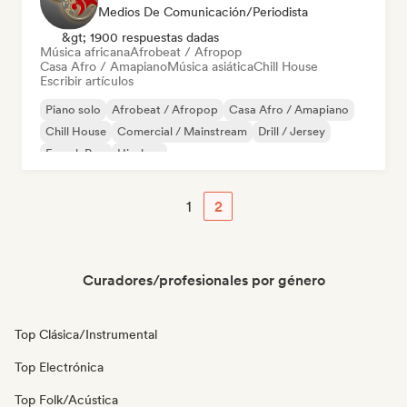
Medios De Comunicación/Periodista
&gt; 1900 respuestas dadas
Música africana
Afrobeat / Afropop
Casa Afro / Amapiano
Música asiática
Chill House
Escribir artículos
Piano solo
Afrobeat / Afropop
Casa Afro / Amapiano
Chill House
Comercial / Mainstream
Drill / Jersey
French Pop
Hip-hop
1
2
Curadores/profesionales por género
Top Clásica/Instrumental
Top Electrónica
Top Folk/Acústica