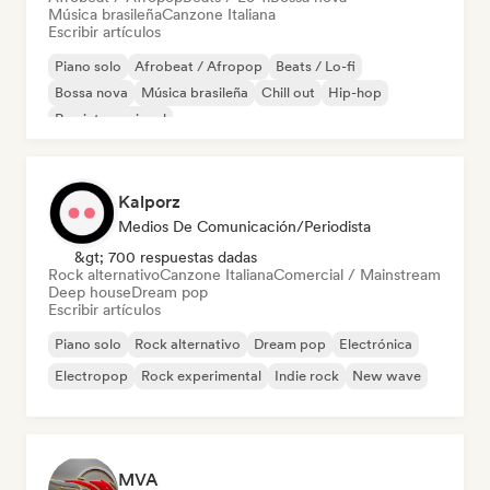
Música brasileña
Canzone Italiana
Escribir artículos
Piano solo
Afrobeat / Afropop
Beats / Lo-fi
Bossa nova
Música brasileña
Chill out
Hip-hop
Rap internacional
Kalporz
Medios De Comunicación/Periodista
&gt; 700 respuestas dadas
Rock alternativo
Canzone Italiana
Comercial / Mainstream
Deep house
Dream pop
Escribir artículos
Piano solo
Rock alternativo
Dream pop
Electrónica
Electropop
Rock experimental
Indie rock
New wave
MVA