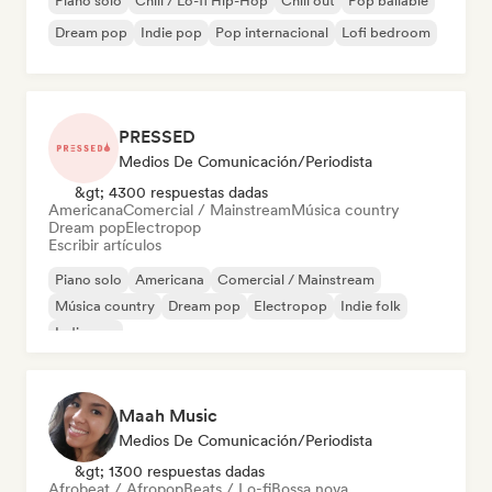
Piano solo
Chill / Lo-fi Hip-Hop
Chill out
Pop bailable
Dream pop
Indie pop
Pop internacional
Lofi bedroom
PRESSED
Medios De Comunicación/Periodista
&gt; 4300 respuestas dadas
Americana
Comercial / Mainstream
Música country
Dream pop
Electropop
Escribir artículos
Piano solo
Americana
Comercial / Mainstream
Música country
Dream pop
Electropop
Indie folk
Indie pop
Maah Music
Medios De Comunicación/Periodista
&gt; 1300 respuestas dadas
Afrobeat / Afropop
Beats / Lo-fi
Bossa nova