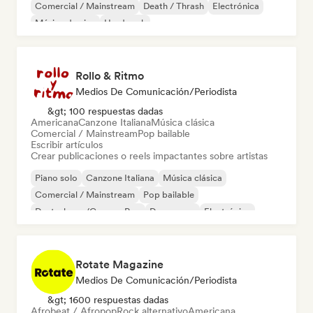
Comercial / Mainstream
Death / Thrash
Electrónica
Música de cine
Hard rock
Rollo & Ritmo
Medios De Comunicación/Periodista
&gt; 100 respuestas dadas
Americana
Canzone Italiana
Música clásica
Comercial / Mainstream
Pop bailable
Escribir artículos
Crear publicaciones o reels impactantes sobre artistas
Piano solo
Canzone Italiana
Música clásica
Comercial / Mainstream
Pop bailable
Deutschpop/German Pop
Dream pop
Electrónica
Rotate Magazine
Medios De Comunicación/Periodista
&gt; 1600 respuestas dadas
Afrobeat / Afropop
Rock alternativo
Americana