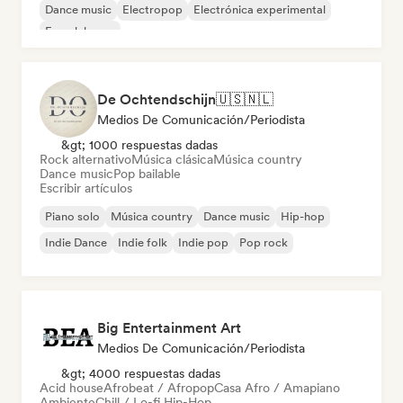
Dance music
Electropop
Electrónica experimental
French house
De Ochtendschijn🇺🇸🇳🇱
Medios De Comunicación/Periodista
&gt; 1000 respuestas dadas
Rock alternativo
Música clásica
Música country
Dance music
Pop bailable
Escribir artículos
Piano solo
Música country
Dance music
Hip-hop
Indie Dance
Indie folk
Indie pop
Pop rock
Big Entertainment Art
Medios De Comunicación/Periodista
&gt; 4000 respuestas dadas
Acid house
Afrobeat / Afropop
Casa Afro / Amapiano
Ambiente
Chill / Lo-fi Hip-Hop