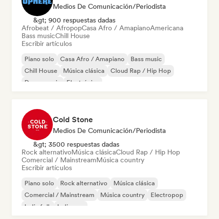
Medios De Comunicación/Periodista
&gt; 900 respuestas dadas
Afrobeat / Afropop
Casa Afro / Amapiano
Americana
Bass music
Chill House
Escribir artículos
Piano solo
Casa Afro / Amapiano
Bass music
Chill House
Música clásica
Cloud Rap / Hip Hop
Dance music
Electrónica
Cold Stone
Medios De Comunicación/Periodista
&gt; 3500 respuestas dadas
Rock alternativo
Música clásica
Cloud Rap / Hip Hop
Comercial / Mainstream
Música country
Escribir artículos
Piano solo
Rock alternativo
Música clásica
Comercial / Mainstream
Música country
Electropop
Indie folk
Indie pop