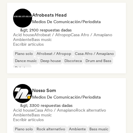
Afrobeats Head
Medios De Comunicación/Periodista
&gt; 2100 respuestas dadas
Acid house
Afrobeat / Afropop
Casa Afro / Amapiano
Ambiente
Bass music
Escribir artículos
Piano solo
Afrobeat / Afropop
Casa Afro / Amapiano
Dance music
Deep house
Discoteca
Drum and Bass
Dubstep
Nosso Som
Medios De Comunicación/Periodista
&gt; 3300 respuestas dadas
Acid house
Casa Afro / Amapiano
Rock alternativo
Ambiente
Bass music
Escribir artículos
Piano solo
Rock alternativo
Ambiente
Bass music