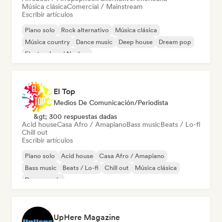
Música clásica
Comercial / Mainstream
Escribir artículos
Piano solo
Rock alternativo
Música clásica
Música country
Dance music
Deep house
Dream pop
Electro Jazz / Nu Jazz
El Top
Medios De Comunicación/Periodista
&gt; 300 respuestas dadas
Acid house
Casa Afro / Amapiano
Bass music
Beats / Lo-fi
Chill out
Escribir artículos
Piano solo
Acid house
Casa Afro / Amapiano
Bass music
Beats / Lo-fi
Chill out
Música clásica
Dance music
UpHere Magazine