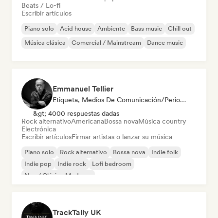
Beats / Lo-fi
Escribir artículos
Piano solo
Acid house
Ambiente
Bass music
Chill out
Música clásica
Comercial / Mainstream
Dance music
Emmanuel Tellier
Etiqueta, Medios De Comunicación/Periodista
&gt; 4000 respuestas dadas
Rock alternativo
Americana
Bossa nova
Música country
Electrónica
Escribir artículos
Firmar artistas o lanzar su música
Piano solo
Rock alternativo
Bossa nova
Indie folk
Indie pop
Indie rock
Lofi bedroom
Neo / Clásico Moderno
TrackTally UK