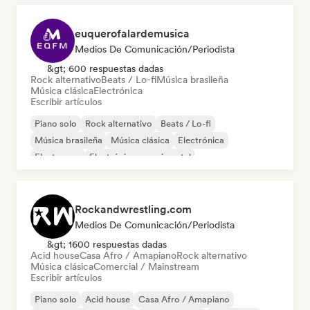
euquerofalardemusica
Medios De Comunicación/Periodista
&gt; 600 respuestas dadas
Rock alternativo
Beats / Lo-fi
Música brasileña
Música clásica
Electrónica
Escribir artículos
Piano solo
Rock alternativo
Beats / Lo-fi
Música brasileña
Música clásica
Electrónica
Electropop
Electrónica experimental
Rockandwrestling.com
Medios De Comunicación/Periodista
&gt; 1600 respuestas dadas
Acid house
Casa Afro / Amapiano
Rock alternativo
Música clásica
Comercial / Mainstream
Escribir artículos
Piano solo
Acid house
Casa Afro / Amapiano