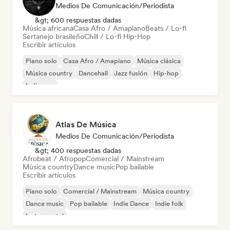
Medios De Comunicación/Periodista
&gt; 600 respuestas dadas
Música africana
Casa Afro / Amapiano
Beats / Lo-fi
Sertanejo brasileño
Chill / Lo-fi Hip-Hop
Escribir artículos
Piano solo
Casa Afro / Amapiano
Música clásica
Música country
Dancehall
Jazz fusión
Hip-hop
Indie pop
Atlas De Música
Medios De Comunicación/Periodista
&gt; 400 respuestas dadas
Afrobeat / Afropop
Comercial / Mainstream
Música country
Dance music
Pop bailable
Escribir artículos
Piano solo
Comercial / Mainstream
Música country
Dance music
Pop bailable
Indie Dance
Indie folk
Instrumental