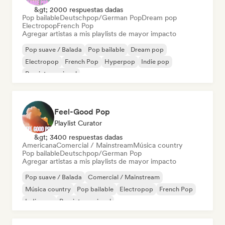
&gt; 2000 respuestas dadas
Pop bailable
Deutschpop/German Pop
Dream pop
Electropop
French Pop
Agregar artistas a mis playlists de mayor impacto
Pop suave / Balada
Pop bailable
Dream pop
Electropop
French Pop
Hyperpop
Indie pop
Pop internacional
Feel-Good Pop
Playlist Curator
&gt; 3400 respuestas dadas
Americana
Comercial / Mainstream
Música country
Pop bailable
Deutschpop/German Pop
Agregar artistas a mis playlists de mayor impacto
Pop suave / Balada
Comercial / Mainstream
Música country
Pop bailable
Electropop
French Pop
Indie pop
Pop internacional