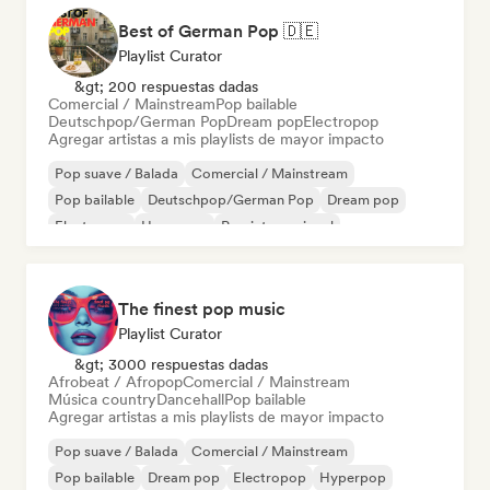
Best of German Pop 🇩🇪
Playlist Curator
&gt; 200 respuestas dadas
Comercial / Mainstream
Pop bailable
Deutschpop/German Pop
Dream pop
Electropop
Agregar artistas a mis playlists de mayor impacto
Pop suave / Balada
Comercial / Mainstream
Pop bailable
Deutschpop/German Pop
Dream pop
Electropop
Hyperpop
Pop internacional
The finest pop music
Playlist Curator
&gt; 3000 respuestas dadas
Afrobeat / Afropop
Comercial / Mainstream
Música country
Dancehall
Pop bailable
Agregar artistas a mis playlists de mayor impacto
Pop suave / Balada
Comercial / Mainstream
Pop bailable
Dream pop
Electropop
Hyperpop