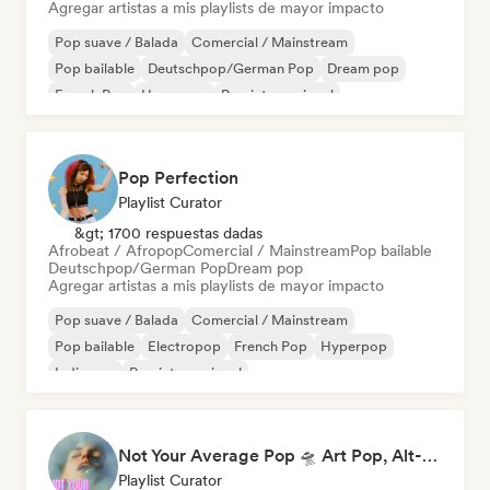
Agregar artistas a mis playlists de mayor impacto
Pop suave / Balada
Comercial / Mainstream
Pop bailable
Deutschpop/German Pop
Dream pop
French Pop
Hyperpop
Pop internacional
Pop Perfection
Playlist Curator
&gt; 1700 respuestas dadas
Afrobeat / Afropop
Comercial / Mainstream
Pop bailable
Deutschpop/German Pop
Dream pop
Agregar artistas a mis playlists de mayor impacto
Pop suave / Balada
Comercial / Mainstream
Pop bailable
Electropop
French Pop
Hyperpop
Indie pop
Pop internacional
Not Your Average Pop 🛸 Art Pop, Alt-Pop & Indie Pop
Playlist Curator