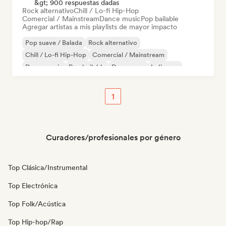
&gt; 900 respuestas dadas
Rock alternativo
Chill / Lo-fi Hip-Hop
Comercial / Mainstream
Dance music
Pop bailable
Agregar artistas a mis playlists de mayor impacto
Pop suave / Balada
Rock alternativo
Chill / Lo-fi Hip-Hop
Comercial / Mainstream
Dance music
Pop bailable
Dream pop
Indie pop
1
Curadores/profesionales por género
Top Clásica/Instrumental
Top Electrónica
Top Folk/Acústica
Top Hip-hop/Rap