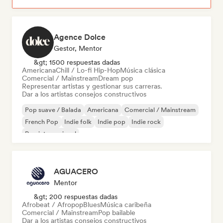
Agence Dolce
Gestor, Mentor
&gt; 1500 respuestas dadas
Americana
Chill / Lo-fi Hip-Hop
Música clásica
Comercial / Mainstream
Dream pop
Representar artistas y gestionar sus carreras.
Dar a los artistas consejos constructivos
Pop suave / Balada
Americana
Comercial / Mainstream
French Pop
Indie folk
Indie pop
Indie rock
Pop internacional
AGUACERO
Mentor
&gt; 200 respuestas dadas
Afrobeat / Afropop
Blues
Música caribeña
Comercial / Mainstream
Pop bailable
Dar a los artistas consejos constructivos