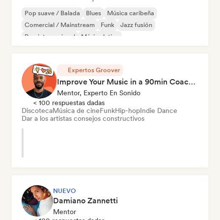
Pop suave / Balada
Blues
Música caribeña
Comercial / Mainstream
Funk
Jazz fusión
Pop internacional
Música latina
Expertos Groover
Improve Your Music in a 90min Coaching Session
Mentor, Experto En Sonido
< 100 respuestas dadas
Discoteca
Música de cine
Funk
Hip-hop
Indie Dance
Dar a los artistas consejos constructivos
NUEVO
Damiano Zannetti
Mentor