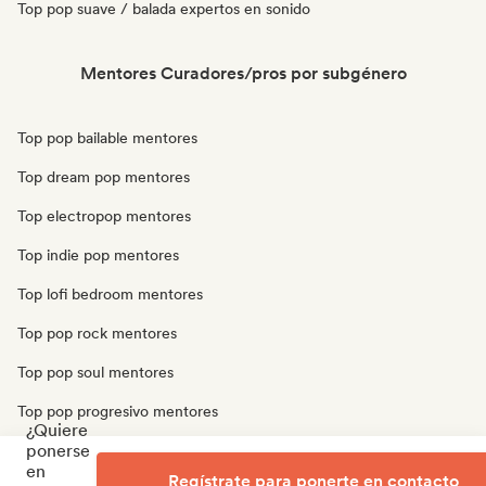
Top pop suave / balada expertos en sonido
Mentores Curadores/pros por subgénero
Top pop bailable mentores
Top dream pop mentores
Top electropop mentores
Top indie pop mentores
Top lofi bedroom mentores
Top pop rock mentores
Top pop soul mentores
Top pop progresivo mentores
¿Quiere
ponerse
Top pop psicodélico mentores
en
Regístrate para ponerte en contacto