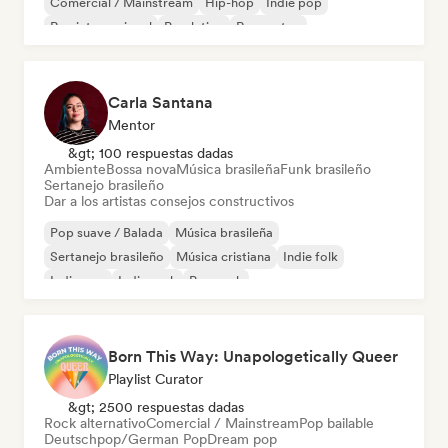
Comercial / Mainstream
Hip-hop
Indie pop
Rap internacional
Pop latino
Reggaeton
Carla Santana
Mentor
&gt; 100 respuestas dadas
Ambiente
Bossa nova
Música brasileña
Funk brasileño
Sertanejo brasileño
Dar a los artistas consejos constructivos
Pop suave / Balada
Música brasileña
Sertanejo brasileño
Música cristiana
Indie folk
Indie pop
Indie rock
Pop rock
Born This Way: Unapologetically Queer
Playlist Curator
&gt; 2500 respuestas dadas
Rock alternativo
Comercial / Mainstream
Pop bailable
Deutschpop/German Pop
Dream pop