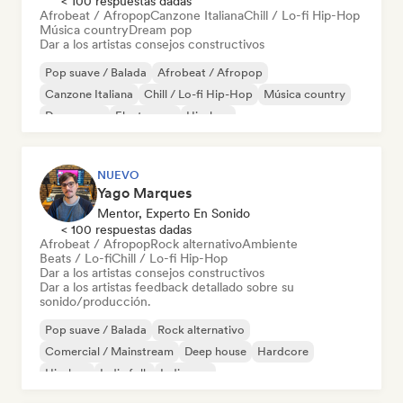
< 100 respuestas dadas
Afrobeat / Afropop
Canzone Italiana
Chill / Lo-fi Hip-Hop
Música country
Dream pop
Dar a los artistas consejos constructivos
Pop suave / Balada
Afrobeat / Afropop
Canzone Italiana
Chill / Lo-fi Hip-Hop
Música country
Dream pop
Electropop
Hip-hop
NUEVO
Yago Marques
Mentor, Experto En Sonido
< 100 respuestas dadas
Afrobeat / Afropop
Rock alternativo
Ambiente
Beats / Lo-fi
Chill / Lo-fi Hip-Hop
Dar a los artistas consejos constructivos
Dar a los artistas feedback detallado sobre su
sonido/producción.
Pop suave / Balada
Rock alternativo
Comercial / Mainstream
Deep house
Hardcore
Hip-hop
Indie folk
Indie pop