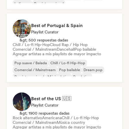
Indie pop
Pop internacional
Best of Portugal & Spain
Playlist Curator
&gt; 500 respuestas dadas
Chill / Lo-fi Hip-Hop
Cloud Rap / Hip Hop
Comercial / Mainstream
Dancehall
Pop bailable
Agregar artistas a mis playlists de mayor impacto
Pop suave / Balada
Chill / Lo-fi Hip-Hop
Comercial / Mainstream
Pop bailable
Dream pop
Pop internacional
Música latina
Pop latino
Best of the US 🇺🇸
Playlist Curator
&gt; 1900 respuestas dadas
Rock alternativo
Americana
Chill / Lo-fi Hip-Hop
Comercial / Mainstream
Música country
Agregar artistas a mis playlists de mayor impacto