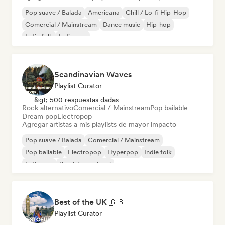
Pop suave / Balada
Americana
Chill / Lo-fi Hip-Hop
Comercial / Mainstream
Dance music
Hip-hop
Indie folk
Indie pop
Scandinavian Waves
Playlist Curator
&gt; 500 respuestas dadas
Rock alternativo
Comercial / Mainstream
Pop bailable
Dream pop
Electropop
Agregar artistas a mis playlists de mayor impacto
Pop suave / Balada
Comercial / Mainstream
Pop bailable
Electropop
Hyperpop
Indie folk
Indie pop
Pop internacional
Best of the UK 🇬🇧
Playlist Curator