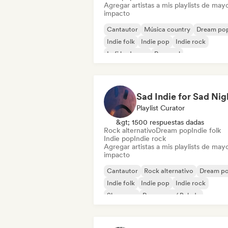
Agregar artistas a mis playlists de may
impacto
Cantautor
Música country
Dream po
Indie folk
Indie pop
Indie rock
Lofi bedroom
Pop soul
Sad Indie for Sad Nig
Playlist Curator
&gt; 1500 respuestas dadas
Rock alternativo
Dream pop
Indie folk
Indie pop
Indie rock
Agregar artistas a mis playlists de may
impacto
Cantautor
Rock alternativo
Dream p
Indie folk
Indie pop
Indie rock
Shoegaze
Pop suave / Balada