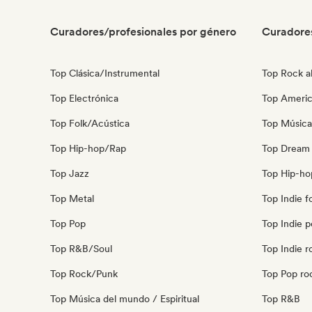
Curadores/profesionales por género
Curadore
Top Clásica/Instrumental
Top Rock al
Top Electrónica
Top Ameri
Top Folk/Acústica
Top Música
Top Hip-hop/Rap
Top Dream
Top Jazz
Top Hip-ho
Top Metal
Top Indie f
Top Pop
Top Indie 
Top R&B/Soul
Top Indie r
Top Rock/Punk
Top Pop ro
Top Música del mundo / Espiritual
Top R&B