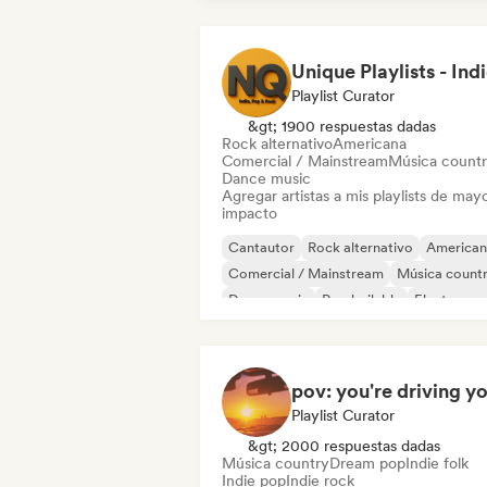
Playlist Curator
&gt; 1900 respuestas dadas
Rock alternativo
Americana
Comercial / Mainstream
Música count
Dance music
Agregar artistas a mis playlists de may
impacto
Cantautor
Rock alternativo
American
Comercial / Mainstream
Música count
Dance music
Pop bailable
Electropop
Playlist Curator
&gt; 2000 respuestas dadas
Música country
Dream pop
Indie folk
Indie pop
Indie rock