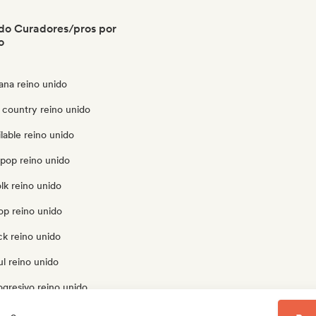
do Curadores/pros por
o
ana reino unido
 country reino unido
lable reino unido
opop reino unido
olk reino unido
op reino unido
ck reino unido
l reino unido
gresivo reino unido
codélico reino unido