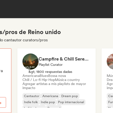
s/pros de Reino unido
do cantautor curators/pros
Campfire & Chill Serenades 🔥 Indie Folk, Acoustic & Singer-Songwriter
Playlist Curator
ra
&gt; 1800 respuestas dadas
Americana
Blues
Bossa nova
Mús
Chill / Lo-fi Hip-Hop
Música country
Dre
Agregar artistas a mis playlists de mayor
Agre
impacto
imp
Cantautor
Americana
Dream pop
Ca
Indie folk
Indie pop
Pop internacional
Fu
o
Lofi bedroom
Pop soul
Nou