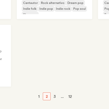
Cantautor
Rock alternativo
Dream pop
Ca
Indie folk
Indie pop
Indie rock
Pop soul
Pop
Shoegaze
Bo
p
or
1
2
3
...
12