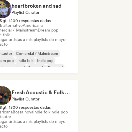
heartbroken and sad
Playlist Curator
&gt; 1200 respuestas dadas
k alternativo
Americana
ercial / Mainstream
Dream pop
e folk
gar artistas a mis playlists de mayor
acto
ntautor
Comercial / Mainstream
eam pop
Indie folk
Indie pop
 internacional
Pop rock
Pop soul
Fresh Acoustic & Folk Vibes
Playlist Curator
&gt; 1300 respuestas dadas
ricana
Bossa nova
Indie folk
Indie pop
tautor
gar artistas a mis playlists de mayor
acto