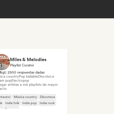
Miles & Melodies
Playlist Curator
&gt; 2500 respuestas dadas
ica country
Pop bailable
Discoteca
am pop
Electropop
gar artistas a mis playlists de mayor
acto
ntautor
Música country
Discoteca
nk
Indie folk
Indie pop
Indie rock
velle scene