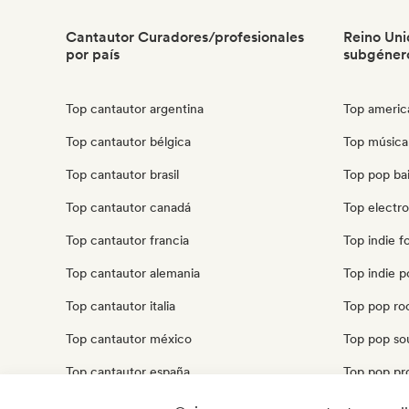
Cantautor Curadores/profesionales
Reino Uni
por país
subgéner
Top cantautor argentina
Top americ
Top cantautor bélgica
Top música
Top cantautor brasil
Top pop bai
Top cantautor canadá
Top electr
Top cantautor francia
Top indie f
Top cantautor alemania
Top indie p
Top cantautor italia
Top pop ro
Top cantautor méxico
Top pop sou
Top cantautor españa
Top pop pro
Top cantautor estados unidos
Top pop psi