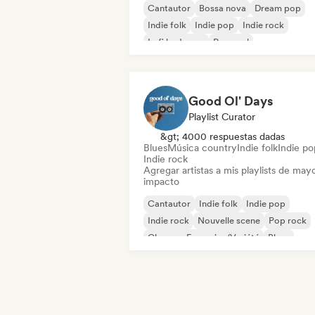
Cantautor
Bossa nova
Dream pop
Indie folk
Indie pop
Indie rock
Lofi bedroom
Pop soul
Good Ol' Days
Playlist Curator
&gt; 4000 respuestas dadas
Blues
Música country
Indie folk
Indie po
Indie rock
Agregar artistas a mis playlists de may
impacto
Cantautor
Indie folk
Indie pop
Indie rock
Nouvelle scene
Pop rock
Chanson Française/Variété
Blues