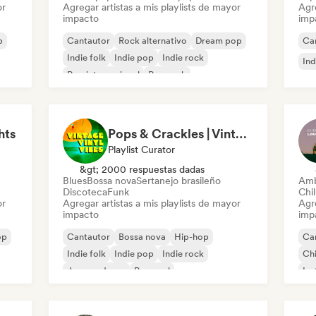
or
Agregar artistas a mis playlists de mayor
Agre
impacto
imp
p
Cantautor
Rock alternativo
Dream pop
Ca
Indie folk
Indie pop
Indie rock
Ind
Pop internacional
Pop rock
hts
Pops & Crackles | Vintage Vinyl Vibes
Playlist Curator
&gt; 2000 respuestas dadas
Blues
Bossa nova
Sertanejo brasileño
Amb
Discoteca
Funk
Chil
or
Agregar artistas a mis playlists de mayor
Agre
impacto
imp
op
Cantautor
Bossa nova
Hip-hop
Ca
Indie folk
Indie pop
Indie rock
Chi
Jazz moderno
Pop soul
Ins