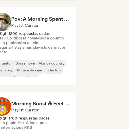
Pov: A Morning Spent Nurturing My Garden
Playlist Curator
&gt; 1200 respuestas dadas
s / Lo-fi
Bossa nova
Música country
am pop
Música de cine
gar artistas a mis playlists de mayor
acto
ntautor
Bossa nova
Música country
eam pop
Música de cine
Indie folk
ie pop
Lofi bedroom
Morning Boost ☕ Feel-Good Funk, Soul & Neo-Soul to Wake Up
Playlist Curator
&gt; 1700 respuestas dadas
am pop
Indie folk
Indie pop
 internacional
R&B