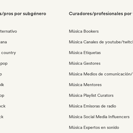
s/pros por subgénero
Curadores/profesionales por 
ternativo
Música Bookers
cana
Música Canales de youtube/twitc
 country
Música Etiquetas
 pop
Música Gestores
p
Música Medios de comunicación/P
olk
Música Mentores
pop
Música Playlist Curators
ock
Música Emisoras de radio
ck
Música Social Media Influencers
Música Expertos en sonido