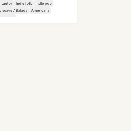
ntautor
Indie folk
Indie pop
 suave / Balada
Americana
ssa nova