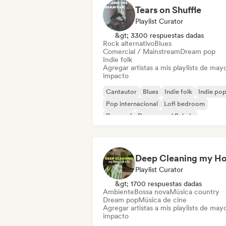
Tears on Shuffle
Playlist Curator
&gt; 3300 respuestas dadas
Rock alternativo
Blues
Comercial / Mainstream
Dream pop
Indie folk
Agregar artistas a mis playlists de may
impacto
Cantautor
Blues
Indie folk
Indie po
Pop internacional
Lofi bedroom
Pop soul
Pop suave / Balada
Playlist Curator
&gt; 1700 respuestas dadas
Ambiente
Bossa nova
Música country
Dream pop
Música de cine
Agregar artistas a mis playlists de may
impacto