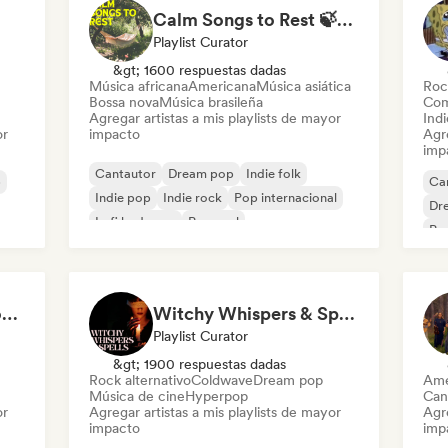
Calm Songs to Rest 🍃✨ Acoustic Indie Folk & Singer-Songwriter
Playlist Curator
&gt; 1600 respuestas dadas
Música africana
Americana
Música asiática
Roc
Bossa nova
Música brasileña
Com
Agregar artistas a mis playlists de mayor
Indi
or
impacto
Agre
imp
Cantautor
Dream pop
Indie folk
p
Ca
Indie pop
Indie rock
Pop internacional
Dr
Lofi bedroom
Pop soul
Pop
Deep Cleaning my House and Life 🫧 Bedroom Pop & Indie Pop
Witchy Whispers & Spells 🔮 Ethereal Art Pop & Dream Pop
Playlist Curator
&gt; 1900 respuestas dadas
Rock alternativo
Coldwave
Dream pop
Ame
Música de cine
Hyperpop
Can
or
Agregar artistas a mis playlists de mayor
Agre
impacto
imp