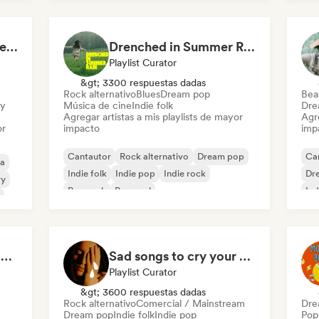
Unique Playlists - Indie, Pop & Rock
Drenched in Summer Rain 🌧️🌴
Playlist Curator
&gt; 3300 respuestas dadas
Rock alternativo
Blues
Dream pop
Beat
ry
Música de cine
Indie folk
Dre
Agregar artistas a mis playlists de mayor
Agre
or
impacto
imp
Cantautor
Rock alternativo
Dream pop
Ca
a
Indie folk
Indie pop
Indie rock
Dr
ry
Pop rock
Pop soul
Ind
pov: you're driving your car alone and it's golden hour
Sad songs to cry your eyes out
Playlist Curator
&gt; 3600 respuestas dadas
Rock alternativo
Comercial / Mainstream
Dre
Dream pop
Indie folk
Indie pop
Pop