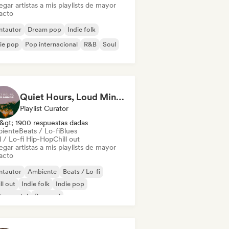
gar artistas a mis playlists de mayor
acto
ntautor
Dream pop
Indie folk
ie pop
Pop internacional
R&B
Soul
Quiet Hours, Loud Minds 🔮 Singer-Songwriter, Bedroom Pop & Dream Pop
Playlist Curator
&gt; 1900 respuestas dadas
iente
Beats / Lo-fi
Blues
l / Lo-fi Hip-Hop
Chill out
gar artistas a mis playlists de mayor
acto
ntautor
Ambiente
Beats / Lo-fi
ll out
Indie folk
Indie pop
trumental
Pop soul