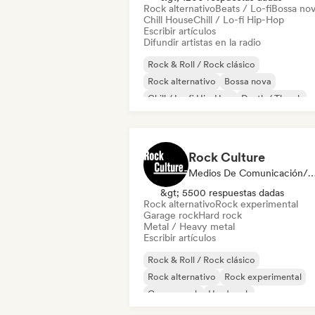
Rock alternativo
Beats / Lo-fi
Bossa no
Chill House
Chill / Lo-fi Hip-Hop
Escribir artículos
Difundir artistas en la radio
Rock & Roll / Rock clásico
Rock alternativo
Bossa nova
Chill / Lo-fi Hip-Hop
Death / Thrash
Dream pop
Funk
Garage rock
Rock Culture
Medios De Comunicación/Peri
&gt; 5500 respuestas dadas
Rock alternativo
Rock experimental
Garage rock
Hard rock
Metal / Heavy metal
Escribir artículos
Rock & Roll / Rock clásico
Rock alternativo
Rock experimental
Garage rock
Hard rock
Metal / Heavy metal
Noise
Post rock