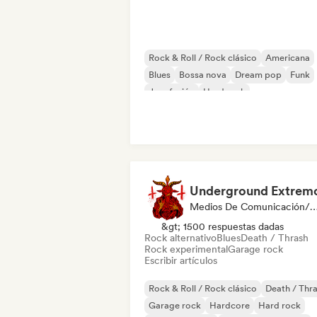
Rock & Roll / Rock clásico
Americana
Blues
Bossa nova
Dream pop
Funk
Jazz fusión
Hard rock
Underground Extrem
Medios De Comunicación/Peri
&gt; 1500 respuestas dadas
Rock alternativo
Blues
Death / Thrash
Rock experimental
Garage rock
Escribir artículos
Rock & Roll / Rock clásico
Death / Thr
Garage rock
Hardcore
Hard rock