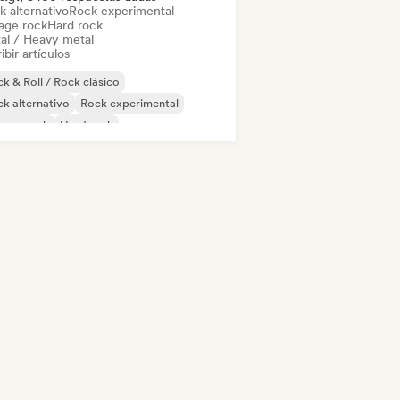
k alternativo
Rock experimental
age rock
Hard rock
al / Heavy metal
ibir artículos
k & Roll / Rock clásico
k alternativo
Rock experimental
rage rock
Hard rock
al / Heavy metal
Noise
Post rock