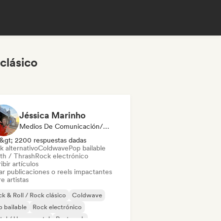
clásico
Jéssica Marinho
Medios De Comunicación/Periodista, Social Media Influencer
&gt; 2200 respuestas dadas
k alternativo
Coldwave
Pop bailable
th / Thrash
Rock electrónico
ibir artículos
ar publicaciones o reels impactantes
e artistas
k & Roll / Rock clásico
Coldwave
 bailable
Rock electrónico
al / Heavy metal
Post punk