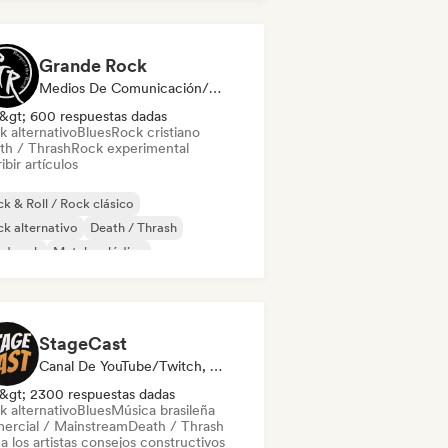
t rock
Rock progresivo
Grande Rock
Medios De Comunicación/Periodista
&gt; 600 respuestas dadas
k alternativo
Blues
Rock cristiano
th / Thrash
Rock experimental
ibir artículos
k & Roll / Rock clásico
k alternativo
Death / Thrash
rd rock
Metal melódico
al / Heavy metal
Post punk
ck progresivo
StageCast
Canal De YouTube/Twitch, Medios De Comunicación/Periodista, Mentor, Social Media Influencer, Experto En Sonido
&gt; 2300 respuestas dadas
k alternativo
Blues
Música brasileña
ercial / Mainstream
Death / Thrash
a los artistas consejos constructivos