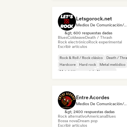
Letsgorock.net
Medios De Comunicación/Peri
&gt; 600 respuestas dadas
Blues
Coldwave
Death / Thrash
Rock electrónico
Rock experimental
Escribir artículos
Rock & Roll / Rock clásico
Death / Thr
Hardcore
Hard rock
Metal melódico
Metal / Heavy metal
New wave
Post punk
Entre Acordes
Medios De Comunicación/Peri
&gt; 2400 respuestas dadas
Rock alternativo
Americana
Blues
Bossa nova
Dream pop
Escribir artículos