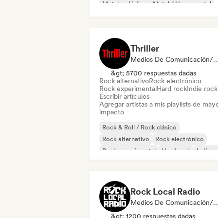
Metal melódico
Metal / Heavy metal
Noise
Thriller
Medios De Comunicación/Periodista, Playlis
&gt; 5700 respuestas dadas
Rock alternativo
Rock electrónico
Rock experimental
Hard rock
Indie rock
Escribir artículos
Agregar artistas a mis playlists de may
impacto
Rock & Roll / Rock clásico
Rock alternativo
Rock electrónico
Rock experimental
Hard rock
Indie r
Metal / Heavy metal
Rock progresivo
Rock Local Radio
Medios De Comunicación/Periodista, Emisoras
&gt; 1200 respuestas dadas