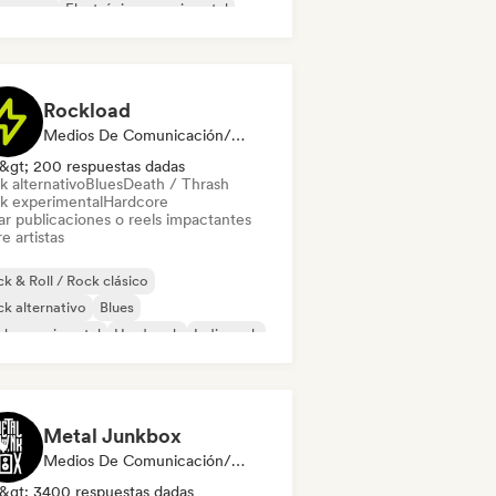
eam pop
Electrónica experimental
ie pop
Indie rock
Rockload
Medios De Comunicación/Periodista
&gt; 200 respuestas dadas
k alternativo
Blues
Death / Thrash
k experimental
Hardcore
ar publicaciones o reels impactantes
e artistas
k & Roll / Rock clásico
k alternativo
Blues
ck experimental
Hard rock
Indie rock
ck progresivo
Rock psicodélico
Metal Junkbox
Medios De Comunicación/Periodista
&gt; 3400 respuestas dadas