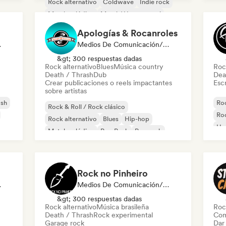
Rock alternativo
Coldwave
Indie rock
Pos
Metal melódico
Metal / Heavy metal
Noise
Post rock
Apologías & Rocanroles
odista
Medios De Comunicación/Periodista
&gt; 300 respuestas dadas
Rock alternativo
Blues
Música country
Roc
Death / Thrash
Dub
Dea
Crear publicaciones o reels impactantes
Escr
sobre artistas
ash
Roc
Rock & Roll / Rock clásico
Roc
Rock alternativo
Blues
Hip-hop
Ha
Metal melódico
Pop Punk
Pop rock
Met
Rock psicodélico
Ro
Rock no Pinheiro
odista
Medios De Comunicación/Periodista
&gt; 300 respuestas dadas
Rock alternativo
Música brasileña
Roc
Death / Thrash
Rock experimental
Com
Garage rock
Dar 