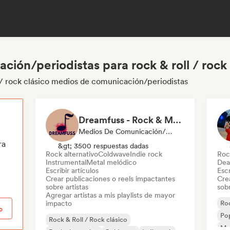
ión/periodistas para rock & roll / rock 
 / rock clásico medios de comunicación/periodistas
Dreamfuss - Rock & Metal
Medios De Comunicación/Periodista, Playlist Curator, Social Media Influencer
ra
&gt; 3500 respuestas dadas
Rock alternativo
Coldwave
Indie rock
Roc
Instrumental
Metal melódico
Dea
Escribir artículos
Escr
Crear publicaciones o reels impactantes
Cre
sobre artistas
sobr
Agregar artistas a mis playlists de mayor
impacto
Roc
o
Pop
Rock & Roll / Rock clásico
Met