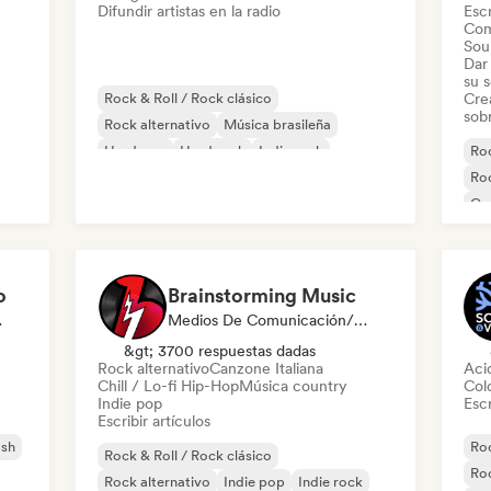
Difundir artistas en la radio
Escr
Com
Sou
Dar 
su 
Rock & Roll / Rock clásico
Cre
sobr
Rock alternativo
Música brasileña
Hardcore
Hard rock
Indie rock
Roc
Metal / Heavy metal
Rock psicodélico
Roc
Ga
Ind
o
Brainstorming Music
odista
Medios De Comunicación/Periodista
&gt; 3700 respuestas dadas
Rock alternativo
Canzone Italiana
Aci
Chill / Lo-fi Hip-Hop
Música country
Col
Indie pop
Escr
Escribir artículos
ash
Roc
Rock & Roll / Rock clásico
Roc
Rock alternativo
Indie pop
Indie rock