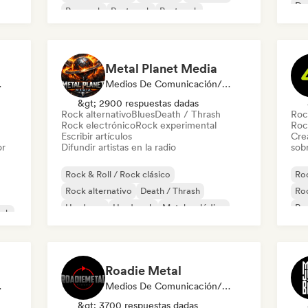
Dr
Pop rock
Post punk
Post rock
Ind
Rock psicodélico
Metal Planet Media
t Curator
Medios De Comunicación/Periodista, Emisoras De Radio
&gt; 2900 respuestas dadas
Rock alternativo
Blues
Death / Thrash
Roc
Rock electrónico
Rock experimental
Roc
Escribir artículos
Cre
or
Difundir artistas en la radio
sobr
Rock & Roll / Rock clásico
Roc
Rock alternativo
Death / Thrash
Roc
Hardcore
Hard rock
Metal melódico
Ro
ock
Metal / Heavy metal
Noise
Ro
Roadie Metal
 De Radio
Medios De Comunicación/Periodista
&gt; 3700 respuestas dadas