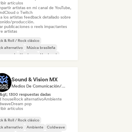
ibir artículos
partir artistas en mi canal de YouTube,
ndCloud o Twitch
a los artistas feedback detallado sobre
sonido/producción.
ar publicaciones o reels impactantes
e artistas
k & Roll / Rock clásico
k alternativo
Música brasileña
rage rock
Hardcore
Hard rock
ie rock
Pop Punk
Sound & Vision MX
Medios De Comunicación/Periodista
&gt; 1300 respuestas dadas
d house
Rock alternativo
Ambiente
dwave
Dream pop
ibir artículos
k & Roll / Rock clásico
k alternativo
Ambiente
Coldwave