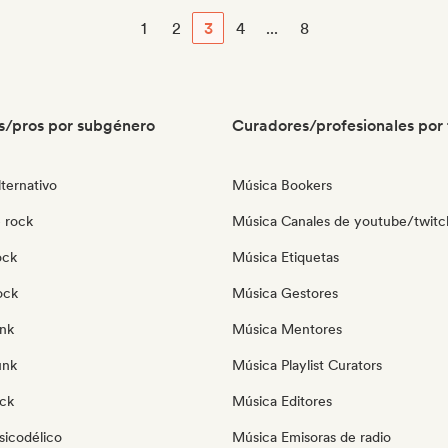
1
2
3
4
...
8
s/pros por subgénero
Curadores/profesionales por 
ternativo
Música Bookers
 rock
Música Canales de youtube/twitc
ock
Música Etiquetas
ock
Música Gestores
nk
Música Mentores
unk
Música Playlist Curators
ock
Música Editores
sicodélico
Música Emisoras de radio