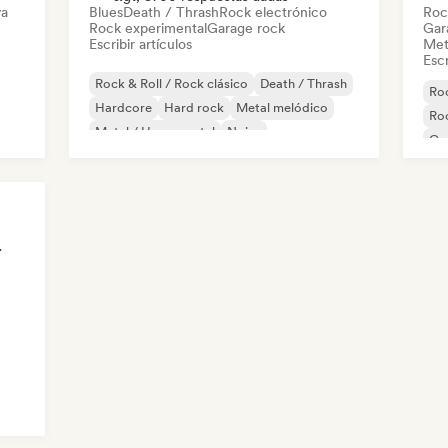
va
Blues
Death / Thrash
Rock electrónico
Roc
Rock experimental
Garage rock
Gar
Escribir artículos
Met
Escr
Rock & Roll / Rock clásico
Death / Thrash
Roc
Hardcore
Hard rock
Metal melódico
Roc
Metal / Heavy metal
Noise
Ga
Rock progresivo
Met
odista