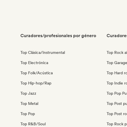
Curadores/profesionales por género
Curadore
Top Clásica/Instrumental
Top Rock al
Top Electrónica
Top Garage
Top Folk/Acústica
Top Hard r
Top Hip-hop/Rap
Top Indie r
Top Jazz
Top Pop Pu
Top Metal
Top Post p
Top Pop
Top Post r
Top R&B/Soul
Top Rock p