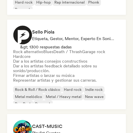
Hard rock
Hip-hop
Rap internacional
Phonk
Pop rock
Sello Piola
Etiqueta, Gestor, Mentor, Experto En Sonido
&gt; 1300 respuestas dadas
Rock alternativo
Blues
Death / Thrash
Garage rock
Hardcore
Dar a los artistas consejos constructivos
Dar a los artistas feedback detallado sobre su
sonido/producción.
Firmar artistas o lanzar su música
Representar artistas y gestionar sus carreras.
Rock & Roll / Rock clásico
Hard rock
Indie rock
Metal melódico
Metal / Heavy metal
New wave
Pop Punk
Pop rock
CAST-MUSIC