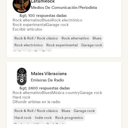
LatamRock
Medios De Comunicación/Periodista
&gt; 100 respuestas dadas
Rock alternativo
Blues
Rock electrónico
Rock experimental
Garage rock
Escribir artículos
Rock & Roll / Rock clásico
Rock alternativo
Blues
Rock electrónico
Rock experimental
Garage rock
Indie rock
Pop Punk
Males Vibracions
Emisoras De Radio
&gt; 2400 respuestas dadas
Rock alternativo
Blues
Música country
Garage rock
Hard rock
Difundir artistas en la radio
Rock & Roll / Rock clásico
Blues
Garage rock
Hard rock
Indie rock
Rock progresivo
Rock psicodélico
Punk Rock