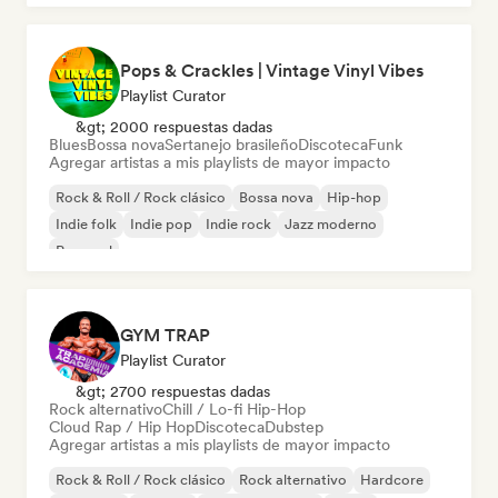
Pops & Crackles | Vintage Vinyl Vibes
Playlist Curator
&gt; 2000 respuestas dadas
Blues
Bossa nova
Sertanejo brasileño
Discoteca
Funk
Agregar artistas a mis playlists de mayor impacto
Rock & Roll / Rock clásico
Bossa nova
Hip-hop
Indie folk
Indie pop
Indie rock
Jazz moderno
Pop soul
GYM TRAP
Playlist Curator
&gt; 2700 respuestas dadas
Rock alternativo
Chill / Lo-fi Hip-Hop
Cloud Rap / Hip Hop
Discoteca
Dubstep
Agregar artistas a mis playlists de mayor impacto
Rock & Roll / Rock clásico
Rock alternativo
Hardcore