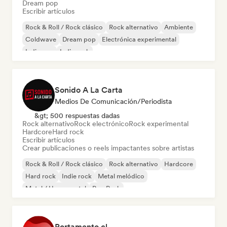
Dream pop
Escribir artículos
Rock & Roll / Rock clásico
Rock alternativo
Ambiente
Coldwave
Dream pop
Electrónica experimental
Indie pop
Indie rock
Sonido A La Carta
Medios De Comunicación/Periodista
&gt; 500 respuestas dadas
Rock alternativo
Rock electrónico
Rock experimental
Hardcore
Hard rock
Escribir artículos
Crear publicaciones o reels impactantes sobre artistas
Rock & Roll / Rock clásico
Rock alternativo
Hardcore
Hard rock
Indie rock
Metal melódico
Metal / Heavy metal
Pop Punk
Portamento.cl