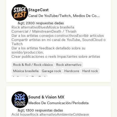
StageCast
Canal De YouTube/Twitch, Medios De Comunicación/Periodista, Mentor, Social Media Influencer, Experto En Sonido
&gt; 2300 respuestas dadas
Rock alternativo
Blues
Música brasileña
Comercial / Mainstream
Death / Thrash
Dar a los artistas consejos constructivos
Escribir artículos
Compartir artistas en mi canal de YouTube, SoundCloud o
Twitch
Dar a los artistas feedback detallado sobre su
sonido/producción.
Crear publicaciones o reels impactantes sobre artistas
Rock & Roll / Rock clásico
Rock alternativo
Música brasileña
Garage rock
Hardcore
Hard rock
Indie rock
Pop Punk
Sound & Vision MX
Medios De Comunicación/Periodista
&gt; 1300 respuestas dadas
Acid house
Rock alternativo
Ambiente
Coldwave