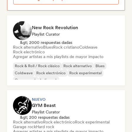
New Rock Revolution
Playlist Curator
&gt; 2000 respuestas dadas
Rock alternativo
Blues
Rock cristiano
Coldwave
Rock electrónico
Agregar artistas a mis playlists de mayor impacto
Rock & Roll / Rock clásico
Rock alternativo
Blues
Coldwave
Rock electrónico
Rock experimental
Garage rock
Indie rock
NUEVO
GYM Beast
Playlist Curator
&gt; 200 respuestas dadas
Rock alternativo
Rock electrónico
Rock experimental
Garage rock
Hard rock
Agregar artistas a mis playlists de mayor impacto