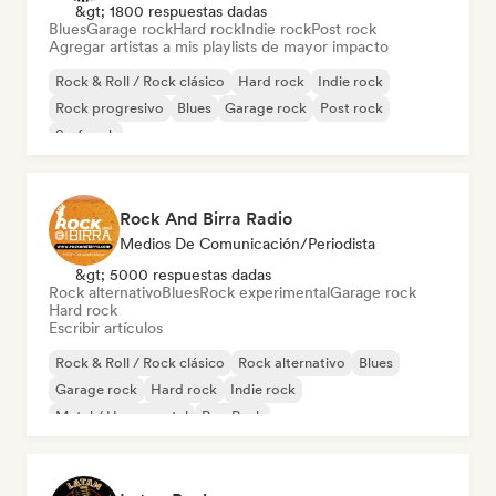
&gt; 1800 respuestas dadas
Blues
Garage rock
Hard rock
Indie rock
Post rock
Agregar artistas a mis playlists de mayor impacto
Rock & Roll / Rock clásico
Hard rock
Indie rock
Rock progresivo
Blues
Garage rock
Post rock
Surf rock
Rock And Birra Radio
Medios De Comunicación/Periodista
&gt; 5000 respuestas dadas
Rock alternativo
Blues
Rock experimental
Garage rock
Hard rock
Escribir artículos
Rock & Roll / Rock clásico
Rock alternativo
Blues
Garage rock
Hard rock
Indie rock
Metal / Heavy metal
Pop Punk