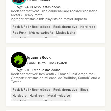
Playlist Curator
&gt; 2400 respuestas dadas
Rock alternativo
Música caribeña
Hard rock
Música latina
Metal / Heavy metal
Agregar artistas a mis playlists de mayor impacto
Rock & Roll / Rock clásico
Rock alternativo
Hard rock
Pop Punk
Música caribeña
Música latina
Metal / Heavy metal
Reggae
IguannaRock
Canal De YouTube/Twitch
&gt; 2700 respuestas dadas
Rock alternativo
Blues
Death / Thrash
Funk
Garage rock
Compartir artistas en mi canal de YouTube, SoundCloud o
Twitch
Rock & Roll / Rock clásico
Rock alternativo
Blues
Hardcore
Hard rock
Metal melódico
Metal / Heavy metal
Rock progresivo