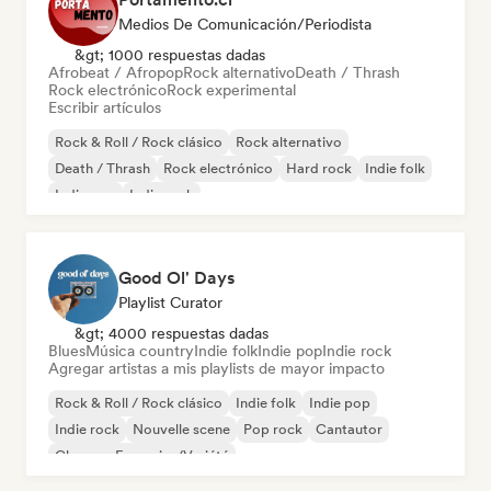
Medios De Comunicación/Periodista
&gt; 1000 respuestas dadas
Afrobeat / Afropop
Rock alternativo
Death / Thrash
Rock electrónico
Rock experimental
Escribir artículos
Rock & Roll / Rock clásico
Rock alternativo
Death / Thrash
Rock electrónico
Hard rock
Indie folk
Indie pop
Indie rock
Good Ol' Days
Playlist Curator
&gt; 4000 respuestas dadas
Blues
Música country
Indie folk
Indie pop
Indie rock
Agregar artistas a mis playlists de mayor impacto
Rock & Roll / Rock clásico
Indie folk
Indie pop
Indie rock
Nouvelle scene
Pop rock
Cantautor
Chanson Française/Variété