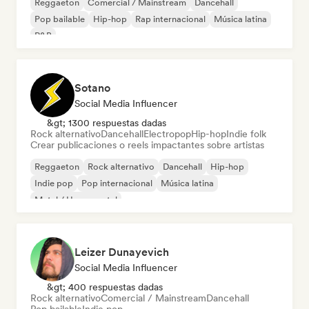
Reggaeton
Comercial / Mainstream
Dancehall
Pop bailable
Hip-hop
Rap internacional
Música latina
R&B
Sotano
Social Media Influencer
&gt; 1300 respuestas dadas
Rock alternativo
Dancehall
Electropop
Hip-hop
Indie folk
Crear publicaciones o reels impactantes sobre artistas
Reggaeton
Rock alternativo
Dancehall
Hip-hop
Indie pop
Pop internacional
Música latina
Metal / Heavy metal
Leizer Dunayevich
Social Media Influencer
&gt; 400 respuestas dadas
Rock alternativo
Comercial / Mainstream
Dancehall