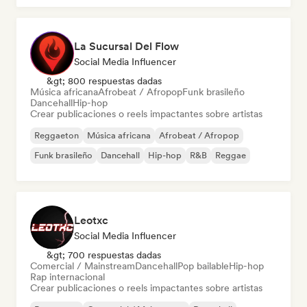
La Sucursal Del Flow
Social Media Influencer
&gt; 800 respuestas dadas
Música africana
Afrobeat / Afropop
Funk brasileño
Dancehall
Hip-hop
Crear publicaciones o reels impactantes sobre artistas
Reggaeton
Música africana
Afrobeat / Afropop
Funk brasileño
Dancehall
Hip-hop
R&B
Reggae
Leotxc
Social Media Influencer
&gt; 700 respuestas dadas
Comercial / Mainstream
Dancehall
Pop bailable
Hip-hop
Rap internacional
Crear publicaciones o reels impactantes sobre artistas