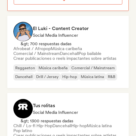
El Luki - Content Creator
Social Media Influencer
&gt; 700 respuestas dadas
Afrobeat / Afropop
Música caribeña
Comercial / Mainstream
Dancehall
Pop bailable
Crear publicaciones o reels impactantes sobre artistas
Reggaeton
Música caribeña
Comercial / Mainstream
Dancehall
Drill / Jersey
Hip-hop
Música latina
R&B
Tus rolitas
Social Media Influencer
&gt; 1300 respuestas dadas
Chill / Lo-fi Hip-Hop
Dancehall
Hip-hop
Música latina
Pop latino
Crear publicaciones o reels impactantes sobre artistas