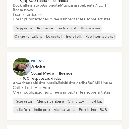
&gt; 300 respuestas dadas
Rock alternativo
Ambiente
Música árabe
Beats / Lo-fi
Bossa nova
Escribir artículos
Crear publicaciones o reels impactantes sobre artistas
Reggaeton
Ambiente
Beats / Lo-fi
Bossa nova
Canzone Italiana
Dancehall
Indie folk
Rap internacional
NUEVO
Adobo
Social Media Influencer
< 100 respuestas dadas
Americana
Música brasileña
Música caribeña
Chill House
Chill / Lo-fi Hip-Hop
Crear publicaciones o reels impactantes sobre artistas
Reggaeton
Música caribeña
Chill / Lo-fi Hip-Hop
Indie folk
Indie pop
Música latina
Pop latino
R&B