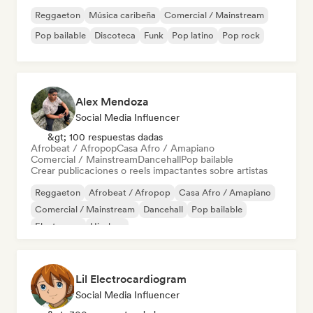
Reggaeton
Música caribeña
Comercial / Mainstream
Pop bailable
Discoteca
Funk
Pop latino
Pop rock
Alex Mendoza
Social Media Influencer
&gt; 100 respuestas dadas
Afrobeat / Afropop
Casa Afro / Amapiano
Comercial / Mainstream
Dancehall
Pop bailable
Crear publicaciones o reels impactantes sobre artistas
Reggaeton
Afrobeat / Afropop
Casa Afro / Amapiano
Comercial / Mainstream
Dancehall
Pop bailable
Electropop
Hip-hop
Lil Electrocardiogram
Social Media Influencer