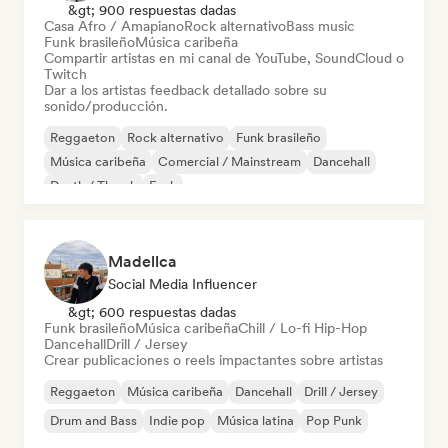
&gt; 900 respuestas dadas
Casa Afro / Amapiano
Rock alternativo
Bass music
Funk brasileño
Música caribeña
Compartir artistas en mi canal de YouTube, SoundCloud o
Twitch
Dar a los artistas feedback detallado sobre su
sonido/producción.
Reggaeton
Rock alternativo
Funk brasileño
Música caribeña
Comercial / Mainstream
Dancehall
Death / Thrash
Funk
Madellca
Social Media Influencer
&gt; 600 respuestas dadas
Funk brasileño
Música caribeña
Chill / Lo-fi Hip-Hop
Dancehall
Drill / Jersey
Crear publicaciones o reels impactantes sobre artistas
Reggaeton
Música caribeña
Dancehall
Drill / Jersey
Drum and Bass
Indie pop
Música latina
Pop Punk