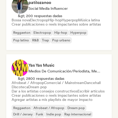
patilozanoo
Social Media Influencer
&gt; 200 respuestas dadas
Bossa nova
Electropop
Hip-hop
Hyperpop
Música latina
Crear publicaciones o reels impactantes sobre artistas
Reggaeton
Electropop
Hip-hop
Hyperpop
Pop latino
R&B
Trap
Pop urbano
Yas Yas Music
Medios De Comunicación/Periodista, Mentor, Playlist Curator, Social Media Influencer
&gt; 2800 respuestas dadas
Afrobeat / Afropop
Comercial / Mainstream
Dancehall
Discoteca
Dream pop
Dar a los artistas consejos constructivos
Escribir artículos
Crear publicaciones o reels impactantes sobre artistas
Agregar artistas a mis playlists de mayor impacto
Reggaeton
Afrobeat / Afropop
Dream pop
Drill / Jersey
Funk
Indie pop
Rap internacional