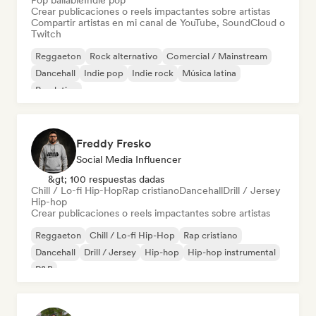
Pop bailable
Indie pop
Crear publicaciones o reels impactantes sobre artistas
Compartir artistas en mi canal de YouTube, SoundCloud o
Twitch
Reggaeton
Rock alternativo
Comercial / Mainstream
Dancehall
Indie pop
Indie rock
Música latina
Pop latino
Freddy Fresko
Social Media Influencer
&gt; 100 respuestas dadas
Chill / Lo-fi Hip-Hop
Rap cristiano
Dancehall
Drill / Jersey
Hip-hop
Crear publicaciones o reels impactantes sobre artistas
Reggaeton
Chill / Lo-fi Hip-Hop
Rap cristiano
Dancehall
Drill / Jersey
Hip-hop
Hip-hop instrumental
R&B