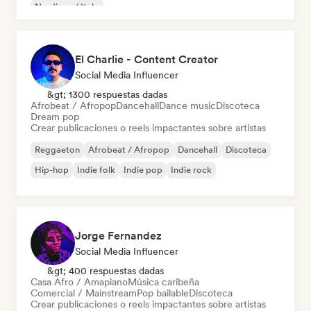
Nu-disco / Italo
El Charlie - Content Creator
Social Media Influencer
&gt; 1300 respuestas dadas
Afrobeat / Afropop
Dancehall
Dance music
Discoteca
Dream pop
Crear publicaciones o reels impactantes sobre artistas
Reggaeton
Afrobeat / Afropop
Dancehall
Discoteca
Hip-hop
Indie folk
Indie pop
Indie rock
Jorge Fernandez
Social Media Influencer
&gt; 400 respuestas dadas
Casa Afro / Amapiano
Música caribeña
Comercial / Mainstream
Pop bailable
Discoteca
Crear publicaciones o reels impactantes sobre artistas