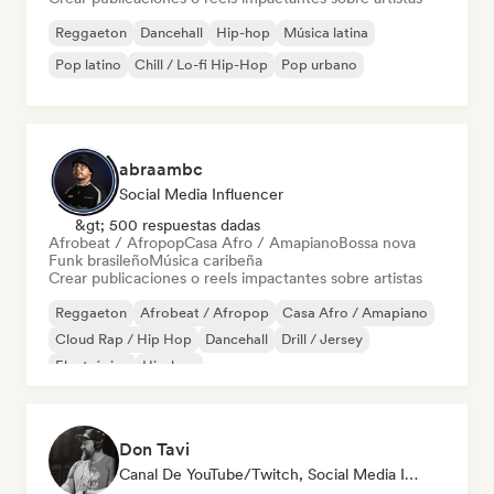
Reggaeton
Dancehall
Hip-hop
Música latina
Pop latino
Chill / Lo-fi Hip-Hop
Pop urbano
abraambc
Social Media Influencer
&gt; 500 respuestas dadas
Afrobeat / Afropop
Casa Afro / Amapiano
Bossa nova
Funk brasileño
Música caribeña
Crear publicaciones o reels impactantes sobre artistas
Reggaeton
Afrobeat / Afropop
Casa Afro / Amapiano
Cloud Rap / Hip Hop
Dancehall
Drill / Jersey
Electrónica
Hip-hop
Don Tavi
Canal De YouTube/Twitch, Social Media Influencer