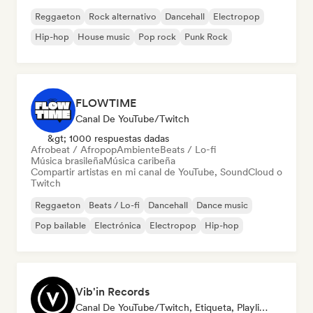
Reggaeton
Rock alternativo
Dancehall
Electropop
Hip-hop
House music
Pop rock
Punk Rock
FLOWTIME
Canal De YouTube/Twitch
&gt; 1000 respuestas dadas
Afrobeat / Afropop
Ambiente
Beats / Lo-fi
Música brasileña
Música caribeña
Compartir artistas en mi canal de YouTube, SoundCloud o
Twitch
Reggaeton
Beats / Lo-fi
Dancehall
Dance music
Pop bailable
Electrónica
Electropop
Hip-hop
Vib'in Records
Canal De YouTube/Twitch, Etiqueta, Playlist Curator, Editor