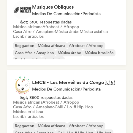
Musiques Obliques
Medios De Comunicación/Periodista
&gt; 3100 respuestas dadas
Música africana
Afrobeat / Afropop
Casa Afro / Amapiano
Música árabe
Música asiática
Escribir artículos
Reggaeton
Música africana
Afrobeat / Afropop
Casa Afro / Amapiano
Música árabe
Música brasileña
Funk brasileño
Jazz fusión
LMCB - Les Merveilles du Congo 🇨🇬
Medios De Comunicación/Periodista
&gt; 3600 respuestas dadas
Música africana
Afrobeat / Afropop
Casa Afro / Amapiano
Chill / Lo-fi Hip-Hop
Música cristiana
Escribir artículos
Reggaeton
Música africana
Afrobeat / Afropop
Casa Afro / Amapiano
Chill / Lo-fi Hip-Hop
Hip-hop