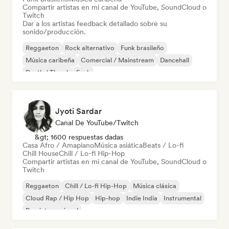
Compartir artistas en mi canal de YouTube, SoundCloud o
Twitch
Dar a los artistas feedback detallado sobre su
sonido/producción.
Reggaeton
Rock alternativo
Funk brasileño
Música caribeña
Comercial / Mainstream
Dancehall
Death / Thrash
Funk
Jyoti Sardar
Canal De YouTube/Twitch
&gt; 1600 respuestas dadas
Casa Afro / Amapiano
Música asiática
Beats / Lo-fi
Chill House
Chill / Lo-fi Hip-Hop
Compartir artistas en mi canal de YouTube, SoundCloud o
Twitch
Reggaeton
Chill / Lo-fi Hip-Hop
Música clásica
Cloud Rap / Hip Hop
Hip-hop
Indie India
Instrumental
Pop internacional