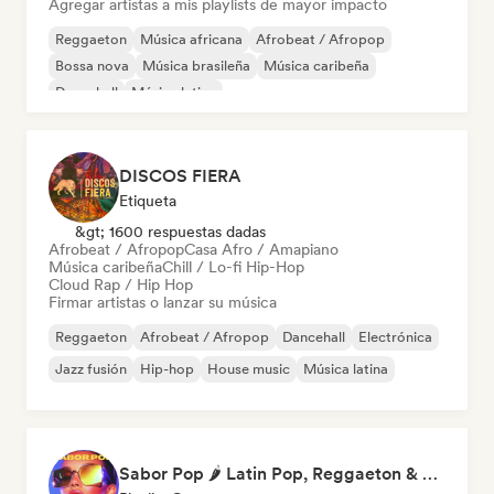
Agregar artistas a mis playlists de mayor impacto
Reggaeton
Música africana
Afrobeat / Afropop
Bossa nova
Música brasileña
Música caribeña
Dancehall
Música latina
DISCOS FIERA
Etiqueta
&gt; 1600 respuestas dadas
Afrobeat / Afropop
Casa Afro / Amapiano
Música caribeña
Chill / Lo-fi Hip-Hop
Cloud Rap / Hip Hop
Firmar artistas o lanzar su música
Reggaeton
Afrobeat / Afropop
Dancehall
Electrónica
Jazz fusión
Hip-hop
House music
Música latina
Sabor Pop 🌶️ Latin Pop, Reggaeton & Latin Club Hits