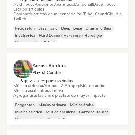
Acid house
Ambiente
Bass music
Dancehall
Deep house
Escribir artículos
Compartir artistas en mi canal de YouTube, SoundCloud o
Twitch
Reggaeton
Bass music
Deep house
Drum and Bass
Electrónica
Hard Dance / Hardcore / Hardstyle
House music
Minimal
Across Borders
Playlist Curator
&gt; 2100 respuestas dadas
Música africana
Afrobeat / Afropop
Música árabe
Música asiática
Bossa nova
Agregar artistas a mis playlists de mayor impacto
Reggaeton
Música africana
Música árabe
Música asiática
Música brasileña
Canzone Italiana
Música caribeña
Dancehall