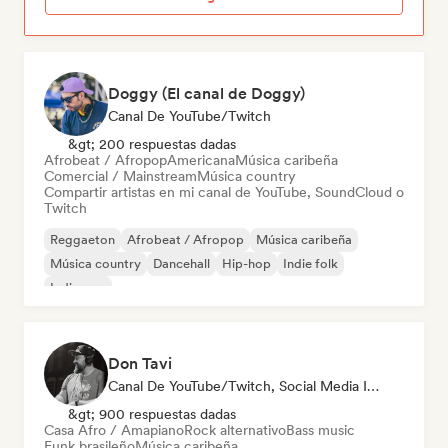
Doggy (El canal de Doggy)
Canal De YouTube/Twitch
&gt; 200 respuestas dadas
Afrobeat / Afropop
Americana
Música caribeña
Comercial / Mainstream
Música country
Compartir artistas en mi canal de YouTube, SoundCloud o
Twitch
Reggaeton
Afrobeat / Afropop
Música caribeña
Música country
Dancehall
Hip-hop
Indie folk
Indie pop
Don Tavi
Canal De YouTube/Twitch, Social Media Influencer
&gt; 900 respuestas dadas
Casa Afro / Amapiano
Rock alternativo
Bass music
Funk brasileño
Música caribeña