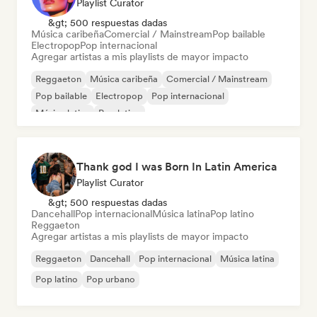
Playlist Curator
&gt; 500 respuestas dadas
Música caribeña
Comercial / Mainstream
Pop bailable
Electropop
Pop internacional
Agregar artistas a mis playlists de mayor impacto
Reggaeton
Música caribeña
Comercial / Mainstream
Pop bailable
Electropop
Pop internacional
Música latina
Pop latino
Thank god I was Born In Latin America
Playlist Curator
&gt; 500 respuestas dadas
Dancehall
Pop internacional
Música latina
Pop latino
Reggaeton
Agregar artistas a mis playlists de mayor impacto
Reggaeton
Dancehall
Pop internacional
Música latina
Pop latino
Pop urbano