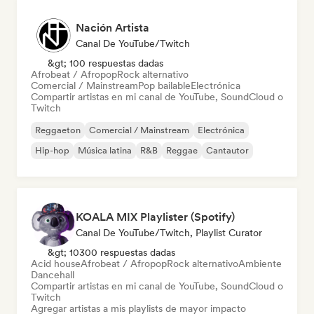
Nación Artista
Canal De YouTube/Twitch
&gt; 100 respuestas dadas
Afrobeat / Afropop
Rock alternativo
Comercial / Mainstream
Pop bailable
Electrónica
Compartir artistas en mi canal de YouTube, SoundCloud o
Twitch
Reggaeton
Comercial / Mainstream
Electrónica
Hip-hop
Música latina
R&B
Reggae
Cantautor
KOALA MIX Playlister (Spotify)
Canal De YouTube/Twitch, Playlist Curator
&gt; 10300 respuestas dadas
Acid house
Afrobeat / Afropop
Rock alternativo
Ambiente
Dancehall
Compartir artistas en mi canal de YouTube, SoundCloud o
Twitch
Agregar artistas a mis playlists de mayor impacto