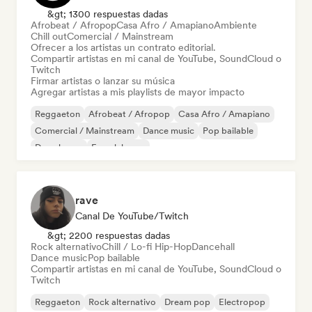
&gt; 1300 respuestas dadas
Afrobeat / Afropop
Casa Afro / Amapiano
Ambiente
Chill out
Comercial / Mainstream
Ofrecer a los artistas un contrato editorial.
Compartir artistas en mi canal de YouTube, SoundCloud o
Twitch
Firmar artistas o lanzar su música
Agregar artistas a mis playlists de mayor impacto
Reggaeton
Afrobeat / Afropop
Casa Afro / Amapiano
Comercial / Mainstream
Dance music
Pop bailable
Deep house
French house
rave
Canal De YouTube/Twitch
&gt; 2200 respuestas dadas
Rock alternativo
Chill / Lo-fi Hip-Hop
Dancehall
Dance music
Pop bailable
Compartir artistas en mi canal de YouTube, SoundCloud o
Twitch
Reggaeton
Rock alternativo
Dream pop
Electropop