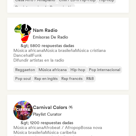
Rap internacional
Rap en inglés
Nam Radio
Emisoras De Radio
&gt; 5800 respuestas dadas
Música africana
Música brasileña
Música cristiana
Dancehall
Funk
Difundir artistas en la radio
Reggaeton
Música africana
Hip-hop
Pop internacional
Pop soul
Rap en inglés
Rap francés
R&B
Carnival Colors 🪅
Playlist Curator
&gt; 1200 respuestas dadas
Música africana
Afrobeat / Afropop
Bossa nova
Música brasileña
Música caribeña