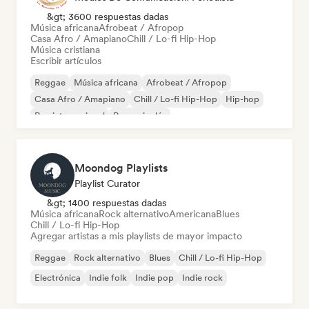
&gt; 3600 respuestas dadas
Música africana
Afrobeat / Afropop
Casa Afro / Amapiano
Chill / Lo-fi Hip-Hop
Música cristiana
Escribir artículos
Reggae
Música africana
Afrobeat / Afropop
Casa Afro / Amapiano
Chill / Lo-fi Hip-Hop
Hip-hop
Rap internacional
Rap en inglés
Moondog Playlists
Playlist Curator
&gt; 1400 respuestas dadas
Música africana
Rock alternativo
Americana
Blues
Chill / Lo-fi Hip-Hop
Agregar artistas a mis playlists de mayor impacto
Reggae
Rock alternativo
Blues
Chill / Lo-fi Hip-Hop
Electrónica
Indie folk
Indie pop
Indie rock