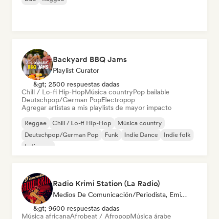
Backyard BBQ Jams
Playlist Curator
&gt; 2500 respuestas dadas
Chill / Lo-fi Hip-Hop
Música country
Pop bailable
Deutschpop/German Pop
Electropop
Agregar artistas a mis playlists de mayor impacto
Reggae
Chill / Lo-fi Hip-Hop
Música country
Deutschpop/German Pop
Funk
Indie Dance
Indie folk
Indie pop
Radio Krimi Station (La Radio)
Medios De Comunicación/Periodista, Emisoras De Radio
&gt; 9600 respuestas dadas
Música africana
Afrobeat / Afropop
Música árabe