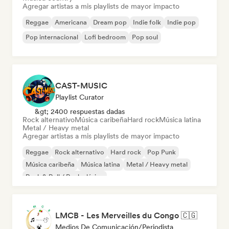
Agregar artistas a mis playlists de mayor impacto
Reggae
Americana
Dream pop
Indie folk
Indie pop
Pop internacional
Lofi bedroom
Pop soul
CAST-MUSIC
Playlist Curator
&gt; 2400 respuestas dadas
Rock alternativo
Música caribeña
Hard rock
Música latina
Metal / Heavy metal
Agregar artistas a mis playlists de mayor impacto
Reggae
Rock alternativo
Hard rock
Pop Punk
Música caribeña
Música latina
Metal / Heavy metal
Rock & Roll / Rock clásico
LMCB - Les Merveilles du Congo 🇨🇬
Medios De Comunicación/Periodista