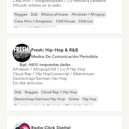
Casa Afro / Amapiano
Beats / Lo-fi
Música caribeña
Difundir artistas en la radio
Reggae
Dub
Música africana
Afrobeat / Afropop
Casa Afro / Amapiano
Chill House
Chill out
Comercial / Mainstream
Fresh: Hip-Hop & R&B
Medios De Comunicación/Periodista
&gt; 4400 respuestas dadas
Afrobeat / Afropop
Chill / Lo-fi Hip-Hop
Cloud Rap / Hip Hop
Comercial / Mainstream
Deutschrap/German Hip-Hop
Escribir artículos
Dub
Reggae
Cloud Rap / Hip Hop
Deutschrap/German Hip-Hop
Grime
Hip-hop
Rap internacional
Nederhop/Dutch Hip-Hop
Radio Click Digital