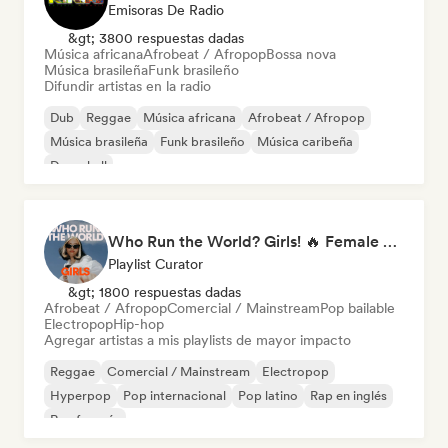
Emisoras De Radio
&gt; 3800 respuestas dadas
Música africana
Afrobeat / Afropop
Bossa nova
Música brasileña
Funk brasileño
Difundir artistas en la radio
Dub
Reggae
Música africana
Afrobeat / Afropop
Música brasileña
Funk brasileño
Música caribeña
Dancehall
Who Run the World? Girls! 🔥 Female Empowerment Pop & Girl-Power Anthems
Playlist Curator
&gt; 1800 respuestas dadas
Afrobeat / Afropop
Comercial / Mainstream
Pop bailable
Electropop
Hip-hop
Agregar artistas a mis playlists de mayor impacto
Reggae
Comercial / Mainstream
Electropop
Hyperpop
Pop internacional
Pop latino
Rap en inglés
Rap francés