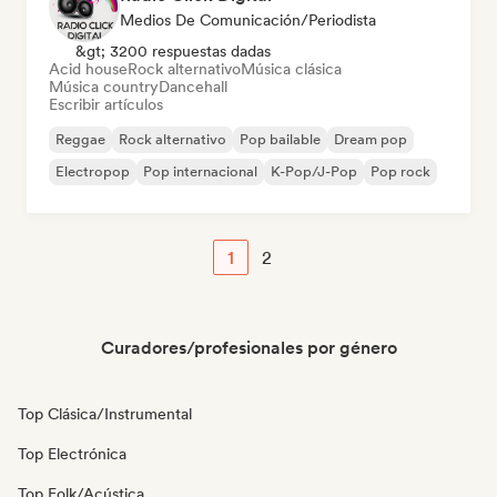
Medios De Comunicación/Periodista
&gt; 3200 respuestas dadas
Acid house
Rock alternativo
Música clásica
Música country
Dancehall
Escribir artículos
Reggae
Rock alternativo
Pop bailable
Dream pop
Electropop
Pop internacional
K-Pop/J-Pop
Pop rock
1
2
Curadores/profesionales por género
Top Clásica/Instrumental
Top Electrónica
Top Folk/Acústica