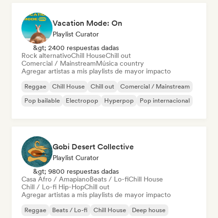
Vacation Mode: On
Playlist Curator
&gt; 2400 respuestas dadas
Rock alternativo
Chill House
Chill out
Comercial / Mainstream
Música country
Agregar artistas a mis playlists de mayor impacto
Reggae
Chill House
Chill out
Comercial / Mainstream
Pop bailable
Electropop
Hyperpop
Pop internacional
Gobi Desert Collective
Playlist Curator
&gt; 9800 respuestas dadas
Casa Afro / Amapiano
Beats / Lo-fi
Chill House
Chill / Lo-fi Hip-Hop
Chill out
Agregar artistas a mis playlists de mayor impacto
Reggae
Beats / Lo-fi
Chill House
Deep house