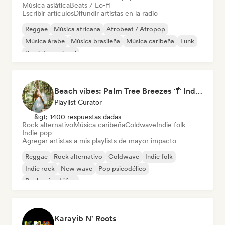
Música asiática
Beats / Lo-fi
Escribir artículos
Difundir artistas en la radio
Reggae
Música africana
Afrobeat / Afropop
Música árabe
Música brasileña
Música caribeña
Funk
Rap internacional
Beach vibes: Palm Tree Breezes 🌴 Indie Folk, Acoustic & Singer-Songwriter
Playlist Curator
&gt; 1400 respuestas dadas
Rock alternativo
Música caribeña
Coldwave
Indie folk
Indie pop
Agregar artistas a mis playlists de mayor impacto
Reggae
Rock alternativo
Coldwave
Indie folk
Indie rock
New wave
Pop psicodélico
Rock psicodélico
Karayib N' Roots