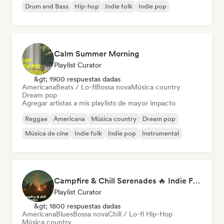
Drum and Bass
Hip-hop
Indie folk
Indie pop
Calm Summer Morning
Playlist Curator
&gt; 1900 respuestas dadas
Americana
Beats / Lo-fi
Bossa nova
Música country
Dream pop
Agregar artistas a mis playlists de mayor impacto
Reggae
Americana
Música country
Dream pop
Música de cine
Indie folk
Indie pop
Instrumental
Campfire & Chill Serenades 🔥 Indie Folk, Acoustic & Singer-Songwriter
Playlist Curator
&gt; 1800 respuestas dadas
Americana
Blues
Bossa nova
Chill / Lo-fi Hip-Hop
Música country