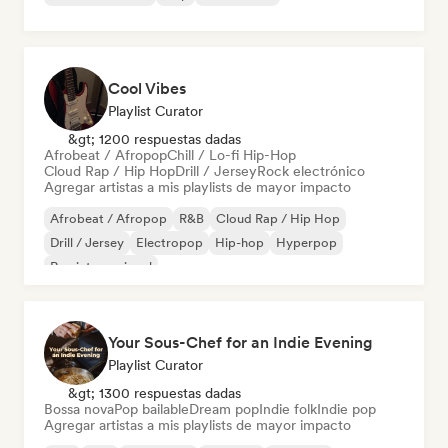
Cool Vibes
Playlist Curator
&gt; 1200 respuestas dadas
Afrobeat / Afropop
Chill / Lo-fi Hip-Hop
Cloud Rap / Hip Hop
Drill / Jersey
Rock electrónico
Agregar artistas a mis playlists de mayor impacto
Afrobeat / Afropop
R&B
Cloud Rap / Hip Hop
Drill / Jersey
Electropop
Hip-hop
Hyperpop
Rap internacional
Your Sous-Chef for an Indie Evening
Playlist Curator
&gt; 1300 respuestas dadas
Bossa nova
Pop bailable
Dream pop
Indie folk
Indie pop
Agregar artistas a mis playlists de mayor impacto