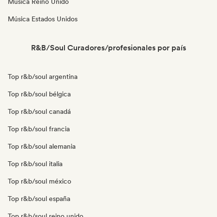
Música Reino Unido
Música Estados Unidos
R&B/Soul Curadores/profesionales por país
Top r&b/soul argentina
Top r&b/soul bélgica
Top r&b/soul canadá
Top r&b/soul francia
Top r&b/soul alemania
Top r&b/soul italia
Top r&b/soul méxico
Top r&b/soul españa
Top r&b/soul reino unido