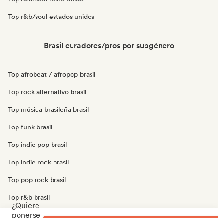
Top r&b/soul estados unidos
Brasil curadores/pros por subgénero
Top afrobeat / afropop brasil
Top rock alternativo brasil
Top música brasileña brasil
Top funk brasil
Top indie pop brasil
Top indie rock brasil
Top pop rock brasil
Top r&b brasil
¿Quiere
ponerse
Top soul brasil