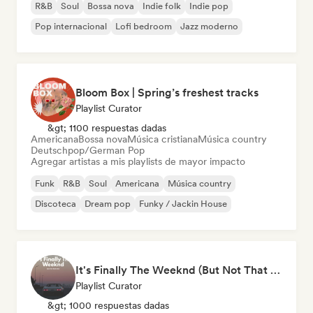
R&B
Soul
Bossa nova
Indie folk
Indie pop
Pop internacional
Lofi bedroom
Jazz moderno
Bloom Box | Spring’s freshest tracks
Playlist Curator
&gt; 1100 respuestas dadas
Americana
Bossa nova
Música cristiana
Música country
Deutschpop/German Pop
Agregar artistas a mis playlists de mayor impacto
Funk
R&B
Soul
Americana
Música country
Discoteca
Dream pop
Funky / Jackin House
It's Finally The Weeknd (But Not That One)
Playlist Curator
&gt; 1000 respuestas dadas