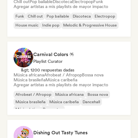
Chill out
Pop bailable
Discoteca
Electropop
Funk
Agregar artistas a mis playlists de mayor impacto
Funk
Chill out
Pop bailable
Discoteca
Electropop
House music
Indie pop
Melodic & Progressive House
Carnival Colors 🪅
Playlist Curator
&gt; 1200 respuestas dadas
Música africana
Afrobeat / Afropop
Bossa nova
Música brasileña
Música caribeña
Agregar artistas a mis playlists de mayor impacto
Afrobeat / Afropop
Música africana
Bossa nova
Música brasileña
Música caribeña
Dancehall
Música latina
Reggaeton
Dishing Out Tasty Tunes