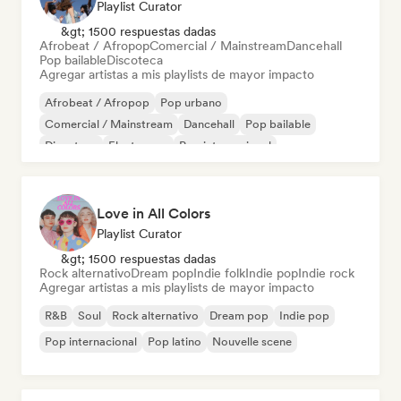
Playlist Curator
&gt; 1500 respuestas dadas
Afrobeat / Afropop
Comercial / Mainstream
Dancehall
Pop bailable
Discoteca
Agregar artistas a mis playlists de mayor impacto
Afrobeat / Afropop
Pop urbano
Comercial / Mainstream
Dancehall
Pop bailable
Discoteca
Electropop
Pop internacional
Love in All Colors
Playlist Curator
&gt; 1500 respuestas dadas
Rock alternativo
Dream pop
Indie folk
Indie pop
Indie rock
Agregar artistas a mis playlists de mayor impacto
R&B
Soul
Rock alternativo
Dream pop
Indie pop
Pop internacional
Pop latino
Nouvelle scene