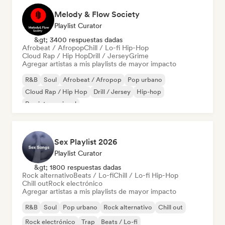
Melody & Flow Society
Playlist Curator
&gt; 3400 respuestas dadas
Afrobeat / Afropop
Chill / Lo-fi Hip-Hop
Cloud Rap / Hip Hop
Drill / Jersey
Grime
Agregar artistas a mis playlists de mayor impacto
R&B
Soul
Afrobeat / Afropop
Pop urbano
Cloud Rap / Hip Hop
Drill / Jersey
Hip-hop
Rap internacional
Sex Playlist 2026
Playlist Curator
&gt; 1800 respuestas dadas
Rock alternativo
Beats / Lo-fi
Chill / Lo-fi Hip-Hop
Chill out
Rock electrónico
Agregar artistas a mis playlists de mayor impacto
R&B
Soul
Pop urbano
Rock alternativo
Chill out
Rock electrónico
Trap
Beats / Lo-fi