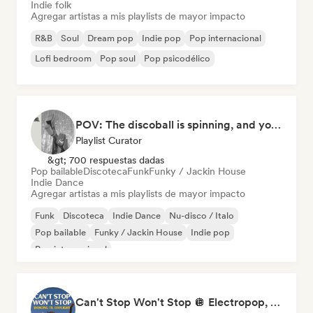
Indie folk
Agregar artistas a mis playlists de mayor impacto
R&B
Soul
Dream pop
Indie pop
Pop internacional
Lofi bedroom
Pop soul
Pop psicodélico
POV: The discoball is spinning, and you’re the star
Playlist Curator
&gt; 700 respuestas dadas
Pop bailable
Discoteca
Funk
Funky / Jackin House
Indie Dance
Agregar artistas a mis playlists de mayor impacto
Funk
Discoteca
Indie Dance
Nu-disco / Italo
Pop bailable
Funky / Jackin House
Indie pop
Pop internacional
Can't Stop Won't Stop 🪩 Electropop, Dance-Pop & Nu Disco