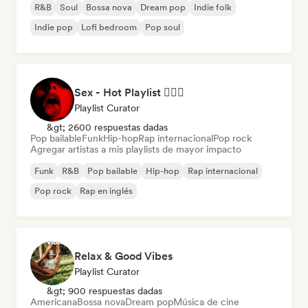
R&B
Soul
Bossa nova
Dream pop
Indie folk
Indie pop
Lofi bedroom
Pop soul
Sex - Hot Playlist ❤️‍🔥🔞
Playlist Curator
&gt; 2600 respuestas dadas
Pop bailable
Funk
Hip-hop
Rap internacional
Pop rock
Agregar artistas a mis playlists de mayor impacto
Funk
R&B
Pop bailable
Hip-hop
Rap internacional
Pop rock
Rap en inglés
Relax & Good Vibes
Playlist Curator
&gt; 900 respuestas dadas
Americana
Bossa nova
Dream pop
Música de cine