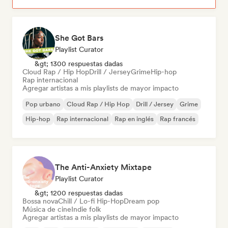
She Got Bars
Playlist Curator
&gt; 1300 respuestas dadas
Cloud Rap / Hip Hop
Drill / Jersey
Grime
Hip-hop
Rap internacional
Agregar artistas a mis playlists de mayor impacto
Pop urbano
Cloud Rap / Hip Hop
Drill / Jersey
Grime
Hip-hop
Rap internacional
Rap en inglés
Rap francés
The Anti-Anxiety Mixtape
Playlist Curator
&gt; 1200 respuestas dadas
Bossa nova
Chill / Lo-fi Hip-Hop
Dream pop
Música de cine
Indie folk
Agregar artistas a mis playlists de mayor impacto