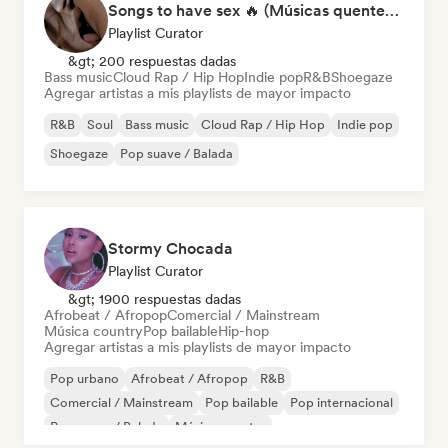
Songs to have sex 🔥 (Músicas quentes para momentos íntimos)
Playlist Curator
&gt; 200 respuestas dadas
Bass music
Cloud Rap / Hip Hop
Indie pop
R&B
Shoegaze
Agregar artistas a mis playlists de mayor impacto
R&B
Soul
Bass music
Cloud Rap / Hip Hop
Indie pop
Shoegaze
Pop suave / Balada
Stormy Chocada
Playlist Curator
&gt; 1900 respuestas dadas
Afrobeat / Afropop
Comercial / Mainstream
Música country
Pop bailable
Hip-hop
Agregar artistas a mis playlists de mayor impacto
Pop urbano
Afrobeat / Afropop
R&B
Comercial / Mainstream
Pop bailable
Pop internacional
Pop suave / Balada
Música country