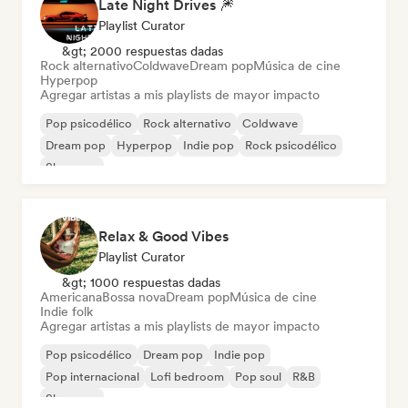
Late Night Drives 🎆
Playlist Curator
&gt; 2000 respuestas dadas
Rock alternativo
Coldwave
Dream pop
Música de cine
Hyperpop
Agregar artistas a mis playlists de mayor impacto
Pop psicodélico
Rock alternativo
Coldwave
Dream pop
Hyperpop
Indie pop
Rock psicodélico
Shoegaze
Relax & Good Vibes
Playlist Curator
&gt; 1000 respuestas dadas
Americana
Bossa nova
Dream pop
Música de cine
Indie folk
Agregar artistas a mis playlists de mayor impacto
Pop psicodélico
Dream pop
Indie pop
Pop internacional
Lofi bedroom
Pop soul
R&B
Shoegaze