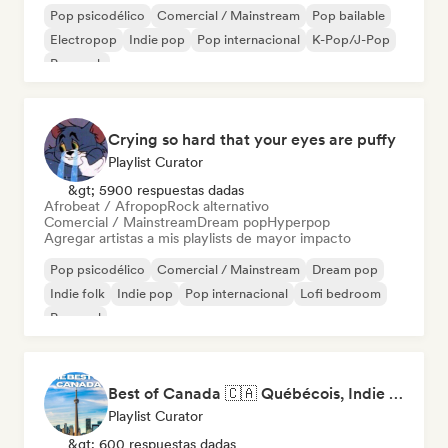
Pop psicodélico
Comercial / Mainstream
Pop bailable
Electropop
Indie pop
Pop internacional
K-Pop/J-Pop
Pop rock
Crying so hard that your eyes are puffy
Playlist Curator
&gt; 5900 respuestas dadas
Afrobeat / Afropop
Rock alternativo
Comercial / Mainstream
Dream pop
Hyperpop
Agregar artistas a mis playlists de mayor impacto
Pop psicodélico
Comercial / Mainstream
Dream pop
Indie folk
Indie pop
Pop internacional
Lofi bedroom
Pop soul
Best of Canada 🇨🇦 Québécois, Indie Pop & Homegrown Anthems
Playlist Curator
&gt; 600 respuestas dadas