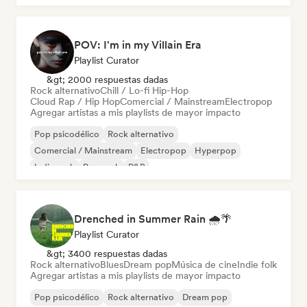
POV: I'm in my Villain Era
Playlist Curator
&gt; 2000 respuestas dadas
Rock alternativo
Chill / Lo-fi Hip-Hop
Cloud Rap / Hip Hop
Comercial / Mainstream
Electropop
Agregar artistas a mis playlists de mayor impacto
Pop psicodélico
Rock alternativo
Comercial / Mainstream
Electropop
Hyperpop
Indie rock
Pop rock
R&B
Drenched in Summer Rain 🌧️🌴
Playlist Curator
&gt; 3400 respuestas dadas
Rock alternativo
Blues
Dream pop
Música de cine
Indie folk
Agregar artistas a mis playlists de mayor impacto
Pop psicodélico
Rock alternativo
Dream pop