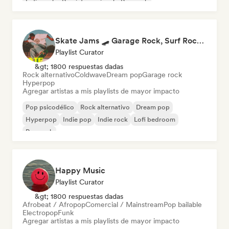
Indie rock
Pop internacional
Pop rock
Skate Jams 🛹 Garage Rock, Surf Rock & Neo-Psych
Playlist Curator
&gt; 1800 respuestas dadas
Rock alternativo
Coldwave
Dream pop
Garage rock
Hyperpop
Agregar artistas a mis playlists de mayor impacto
Pop psicodélico
Rock alternativo
Dream pop
Hyperpop
Indie pop
Indie rock
Lofi bedroom
Pop rock
Happy Music
Playlist Curator
&gt; 1800 respuestas dadas
Afrobeat / Afropop
Comercial / Mainstream
Pop bailable
Electropop
Funk
Agregar artistas a mis playlists de mayor impacto