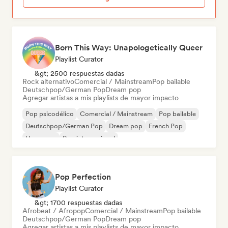
Born This Way: Unapologetically Queer
Playlist Curator
&gt; 2500 respuestas dadas
Rock alternativo
Comercial / Mainstream
Pop bailable
Deutschpop/German Pop
Dream pop
Agregar artistas a mis playlists de mayor impacto
Pop psicodélico
Comercial / Mainstream
Pop bailable
Deutschpop/German Pop
Dream pop
French Pop
Hyperpop
Pop internacional
Pop Perfection
Playlist Curator
&gt; 1700 respuestas dadas
Afrobeat / Afropop
Comercial / Mainstream
Pop bailable
Deutschpop/German Pop
Dream pop
Agregar artistas a mis playlists de mayor impacto