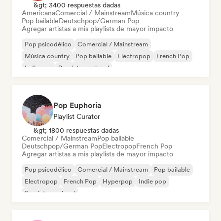
&gt; 3400 respuestas dadas
Americana
Comercial / Mainstream
Música country
Pop bailable
Deutschpop/German Pop
Agregar artistas a mis playlists de mayor impacto
Pop psicodélico
Comercial / Mainstream
Música country
Pop bailable
Electropop
French Pop
Indie pop
Pop internacional
Pop Euphoria
Playlist Curator
&gt; 1800 respuestas dadas
Comercial / Mainstream
Pop bailable
Deutschpop/German Pop
Electropop
French Pop
Agregar artistas a mis playlists de mayor impacto
Pop psicodélico
Comercial / Mainstream
Pop bailable
Electropop
French Pop
Hyperpop
Indie pop
Pop internacional