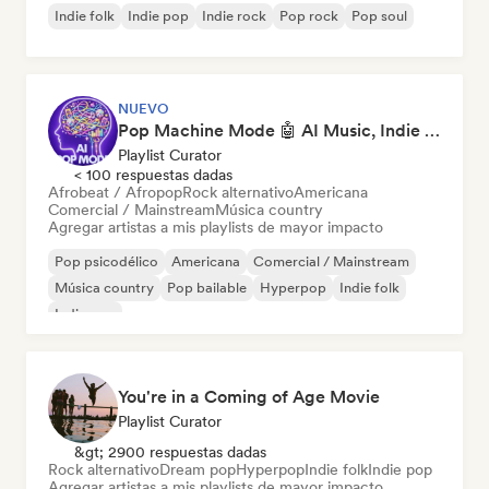
Indie folk
Indie pop
Indie rock
Pop rock
Pop soul
NUEVO
Pop Machine Mode 🤖 AI Music, Indie Pop & Dream Pop
Playlist Curator
< 100 respuestas dadas
Afrobeat / Afropop
Rock alternativo
Americana
Comercial / Mainstream
Música country
Agregar artistas a mis playlists de mayor impacto
Pop psicodélico
Americana
Comercial / Mainstream
Música country
Pop bailable
Hyperpop
Indie folk
Indie pop
You're in a Coming of Age Movie
Playlist Curator
&gt; 2900 respuestas dadas
Rock alternativo
Dream pop
Hyperpop
Indie folk
Indie pop
Agregar artistas a mis playlists de mayor impacto