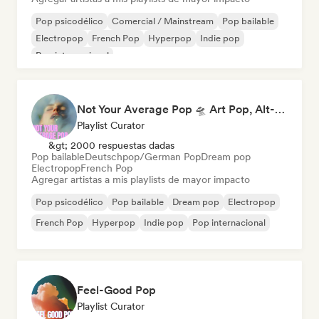
Pop psicodélico
Comercial / Mainstream
Pop bailable
Electropop
French Pop
Hyperpop
Indie pop
Pop internacional
Not Your Average Pop 🛸 Art Pop, Alt-Pop & Indie Pop
Playlist Curator
&gt; 2000 respuestas dadas
Pop bailable
Deutschpop/German Pop
Dream pop
Electropop
French Pop
Agregar artistas a mis playlists de mayor impacto
Pop psicodélico
Pop bailable
Dream pop
Electropop
French Pop
Hyperpop
Indie pop
Pop internacional
Feel-Good Pop
Playlist Curator