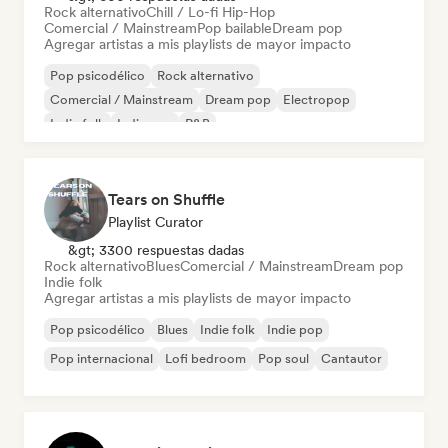
Rock alternativo
Chill / Lo-fi Hip-Hop
Comercial / Mainstream
Pop bailable
Dream pop
Agregar artistas a mis playlists de mayor impacto
Pop psicodélico
Rock alternativo
Comercial / Mainstream
Dream pop
Electropop
Indie folk
Indie pop
R&B
Tears on Shuffle
Playlist Curator
&gt; 3300 respuestas dadas
Rock alternativo
Blues
Comercial / Mainstream
Dream pop
Indie folk
Agregar artistas a mis playlists de mayor impacto
Pop psicodélico
Blues
Indie folk
Indie pop
Pop internacional
Lofi bedroom
Pop soul
Cantautor