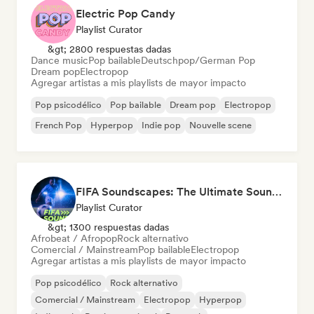
Electric Pop Candy
Playlist Curator
&gt; 2800 respuestas dadas
Dance music
Pop bailable
Deutschpop/German Pop
Dream pop
Electropop
Agregar artistas a mis playlists de mayor impacto
Pop psicodélico
Pop bailable
Dream pop
Electropop
French Pop
Hyperpop
Indie pop
Nouvelle scene
FIFA Soundscapes: The Ultimate Soundtrack ⚽️ Festival Indie, Electropop & Dance Anthems
Playlist Curator
&gt; 1300 respuestas dadas
Afrobeat / Afropop
Rock alternativo
Comercial / Mainstream
Pop bailable
Electropop
Agregar artistas a mis playlists de mayor impacto
Pop psicodélico
Rock alternativo
Comercial / Mainstream
Electropop
Hyperpop