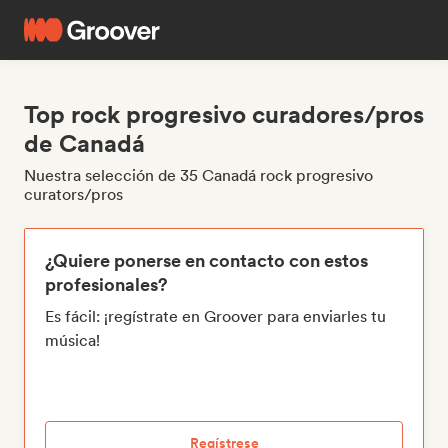
Top rock progresivo curadores/pros
de Canadá
Nuestra selección de 35 Canadá rock progresivo
curators/pros
¿Quiere ponerse en contacto con estos
profesionales?
Es fácil: ¡regístrate en Groover para enviarles tu
música!
Regístrese