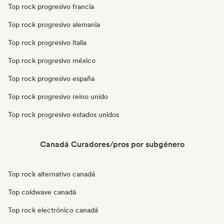
Top rock progresivo francia
Top rock progresivo alemania
Top rock progresivo italia
Top rock progresivo méxico
Top rock progresivo españa
Top rock progresivo reino unido
Top rock progresivo estados unidos
Canadá Curadores/pros por subgénero
Top rock alternativo canadá
Top coldwave canadá
Top rock electrónico canadá