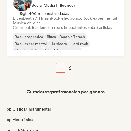
Social Media Influencer
&gt; 400 respuestas dadas
Blues
Death / Thrash
Rock electrónico
Rock experimental
Música de cine
Crear publicaciones o reels impactantes sobre artistas
Rock progresivo
Blues
Death / Thrash
Rock experimental
Hardcore
Hard rock
Metal melódico
Metal / Heavy metal
1
2
Curadores/profesionales por género
Top Clásica/Instrumental
Top Electrónica
Top Folk/Acústica