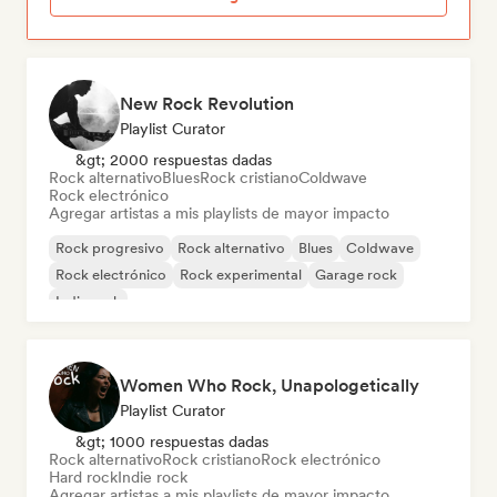
New Rock Revolution
Playlist Curator
&gt; 2000 respuestas dadas
Rock alternativo
Blues
Rock cristiano
Coldwave
Rock electrónico
Agregar artistas a mis playlists de mayor impacto
Rock progresivo
Rock alternativo
Blues
Coldwave
Rock electrónico
Rock experimental
Garage rock
Indie rock
Women Who Rock, Unapologetically
Playlist Curator
&gt; 1000 respuestas dadas
Rock alternativo
Rock cristiano
Rock electrónico
Hard rock
Indie rock
Agregar artistas a mis playlists de mayor impacto