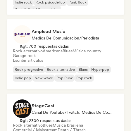
Indie rock
Rock psicodélico
Punk Rock
Rock & Roll / Rock clásico
Amplead Music
Medios De Comunicación/Periodista
&gt; 700 respuestas dadas
Rock alternativo
Americana
Blues
Música country
Garage rock
Escribir artículos
Rock progresivo
Rock alternativo
Blues
Hyperpop
Indie pop
New wave
Pop Punk
Pop rock
StageCast
Canal De YouTube/Twitch, Medios De Comunicación/Periodista, Mentor, Social Media Influencer, Experto En Sonido
&gt; 2300 respuestas dadas
Rock alternativo
Blues
Música brasileña
Comercial / Mainstream
Death / Thrash