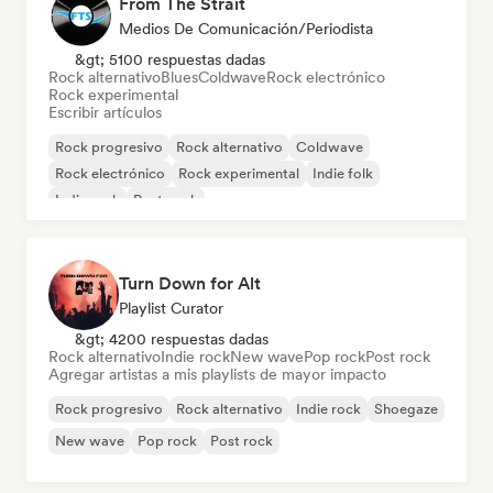
From The Strait
Medios De Comunicación/Periodista
&gt; 5100 respuestas dadas
Rock alternativo
Blues
Coldwave
Rock electrónico
Rock experimental
Escribir artículos
Rock progresivo
Rock alternativo
Coldwave
Rock electrónico
Rock experimental
Indie folk
Indie rock
Post punk
Turn Down for Alt
Playlist Curator
&gt; 4200 respuestas dadas
Rock alternativo
Indie rock
New wave
Pop rock
Post rock
Agregar artistas a mis playlists de mayor impacto
Rock progresivo
Rock alternativo
Indie rock
Shoegaze
New wave
Pop rock
Post rock