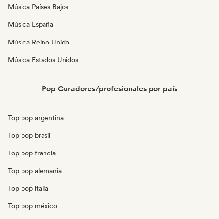
Música Países Bajos
Música España
Música Reino Unido
Música Estados Unidos
Pop Curadores/profesionales por país
Top pop argentina
Top pop brasil
Top pop francia
Top pop alemania
Top pop italia
Top pop méxico