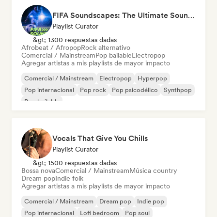
FIFA Soundscapes: The Ultimate Soundtrack ⚽️ Festival Indie, Electropop & Dance Anthems
Playlist Curator
&gt; 1300 respuestas dadas
Afrobeat / Afropop
Rock alternativo
Comercial / Mainstream
Pop bailable
Electropop
Agregar artistas a mis playlists de mayor impacto
Comercial / Mainstream
Electropop
Hyperpop
Pop internacional
Pop rock
Pop psicodélico
Synthpop
Pop bailable
Vocals That Give You Chills
Playlist Curator
&gt; 1500 respuestas dadas
Bossa nova
Comercial / Mainstream
Música country
Dream pop
Indie folk
Agregar artistas a mis playlists de mayor impacto
Comercial / Mainstream
Dream pop
Indie pop
Pop internacional
Lofi bedroom
Pop soul