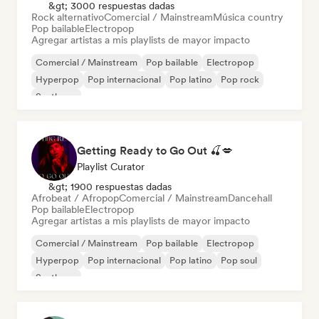
&gt; 3000 respuestas dadas
Rock alternativo
Comercial / Mainstream
Música country
Pop bailable
Electropop
Agregar artistas a mis playlists de mayor impacto
Comercial / Mainstream
Pop bailable
Electropop
Hyperpop
Pop internacional
Pop latino
Pop rock
Synthpop
Getting Ready to Go Out 🍒💋
Playlist Curator
&gt; 1900 respuestas dadas
Afrobeat / Afropop
Comercial / Mainstream
Dancehall
Pop bailable
Electropop
Agregar artistas a mis playlists de mayor impacto
Comercial / Mainstream
Pop bailable
Electropop
Hyperpop
Pop internacional
Pop latino
Pop soul
Synthpop