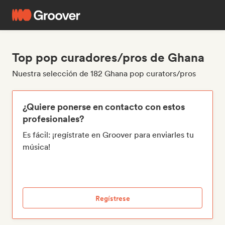
Top pop curadores/pros de Ghana
Nuestra selección de 182 Ghana pop curators/pros
¿Quiere ponerse en contacto con estos
profesionales?
Es fácil: ¡regístrate en Groover para enviarles tu
música!
Regístrese