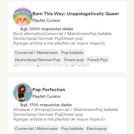
Born This Way: Unapologetically Queer
Playlist Curator
&gt; 2500 respuestas dadas
Rock alternativo
Comercial / Mainstream
Pop bailable
Deutschpop/German Pop
Dream pop
Agregar artistas a mis playlists de mayor impacto
Comercial / Mainstream
Pop bailable
Deutschpop/German Pop
Dream pop
French Pop
Hyperpop
Pop internacional
Pop latino
Pop Perfection
Playlist Curator
&gt; 1700 respuestas dadas
Afrobeat / Afropop
Comercial / Mainstream
Pop bailable
Deutschpop/German Pop
Dream pop
Agregar artistas a mis playlists de mayor impacto
Comercial / Mainstream
Pop bailable
Electropop