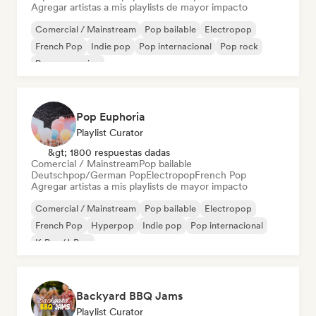
Agregar artistas a mis playlists de mayor impacto
Comercial / Mainstream
Pop bailable
Electropop
French Pop
Indie pop
Pop internacional
Pop rock
Pop progresivo
Pop Euphoria
Playlist Curator
&gt; 1800 respuestas dadas
Comercial / Mainstream
Pop bailable
Deutschpop/German Pop
Electropop
French Pop
Agregar artistas a mis playlists de mayor impacto
Comercial / Mainstream
Pop bailable
Electropop
French Pop
Hyperpop
Indie pop
Pop internacional
K-Pop/J-Pop
Backyard BBQ Jams
Playlist Curator