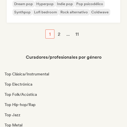
Dream pop
Hyperpop
Indie pop
Pop psicodélico
Synthpop
Lofi bedroom
Rock alternativo
Coldwave
1
2
...
11
Curadores/profesionales por género
Top Clásica/Instrumental
Top Electrónica
Top Folk/Acústica
Top Hip-hop/Rap
Top Jazz
Top Metal