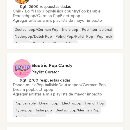
&gt; 2500 respuestas dadas
Chill / Lo-fi Hip-Hop
Música country
Pop bailable
Deutschpop/German Pop
Electropop
Agregar artistas a mis playlists de mayor impacto
Deutschpop/German Pop
Indie pop
Pop internacional
Nederpop/Dutch Pop
Polski Pop/Polish Pop
Pop rock
Pop soul
Svenskpop/Swedish Pop
Electric Pop Candy
Playlist Curator
&gt; 2700 respuestas dadas
Dance music
Pop bailable
Deutschpop/German Pop
Dream pop
Electropop
Agregar artistas a mis playlists de mayor impacto
Pop bailable
Dream pop
Electropop
French Pop
Hyperpop
Indie pop
Deutschpop/German Pop
Pop internacional