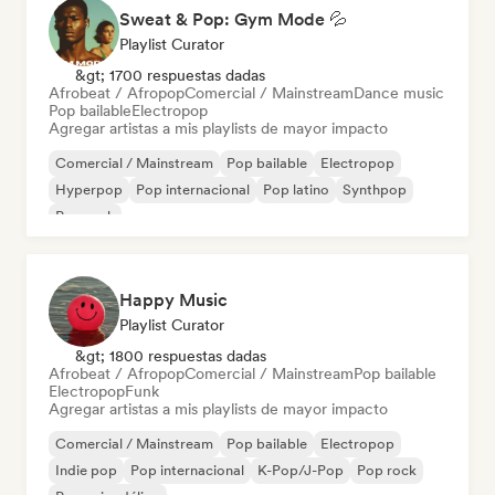
Sweat & Pop: Gym Mode 💦
Playlist Curator
&gt; 1700 respuestas dadas
Afrobeat / Afropop
Comercial / Mainstream
Dance music
Pop bailable
Electropop
Agregar artistas a mis playlists de mayor impacto
Comercial / Mainstream
Pop bailable
Electropop
Hyperpop
Pop internacional
Pop latino
Synthpop
Pop rock
Happy Music
Playlist Curator
&gt; 1800 respuestas dadas
Afrobeat / Afropop
Comercial / Mainstream
Pop bailable
Electropop
Funk
Agregar artistas a mis playlists de mayor impacto
Comercial / Mainstream
Pop bailable
Electropop
Indie pop
Pop internacional
K-Pop/J-Pop
Pop rock