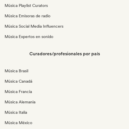
Música Playlist Curators
Música Emisoras de radio
Música Social Media Influencers
Música Expertos en sonido
Curadores/profesionales por país
Música Brasil
Música Canadá
Música Francia
Música Alemania
Música Italia
Música México