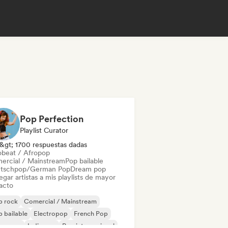
Pop Perfection
Playlist Curator
&gt; 1700 respuestas dadas
obeat / Afropop
ercial / Mainstream
Pop bailable
tschpop/German Pop
Dream pop
gar artistas a mis playlists de mayor
acto
p rock
Comercial / Mainstream
 bailable
Electropop
French Pop
perpop
Indie pop
Pop internacional