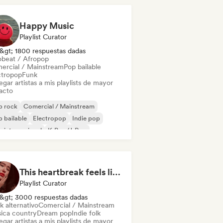
Happy Music
Playlist Curator
&gt; 1800 respuestas dadas
obeat / Afropop
ercial / Mainstream
Pop bailable
ctropop
Funk
gar artistas a mis playlists de mayor
acto
p rock
Comercial / Mainstream
 bailable
Electropop
Indie pop
 internacional
K-Pop/J-Pop
 psicodélico
This heartbreak feels like the end of the world
Playlist Curator
&gt; 3000 respuestas dadas
k alternativo
Comercial / Mainstream
ica country
Dream pop
Indie folk
gar artistas a mis playlists de mayor