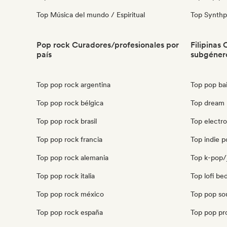
Top Música del mundo / Espiritual
Top Synth
Pop rock Curadores/profesionales por
Filipinas
país
subgéner
Top pop rock argentina
Top pop bail
Top pop rock bélgica
Top dream p
Top pop rock brasil
Top electro
Top pop rock francia
Top indie po
Top pop rock alemania
Top k-pop/j
Top pop rock italia
Top lofi be
Top pop rock méxico
Top pop soul
Top pop rock españa
Top pop pro