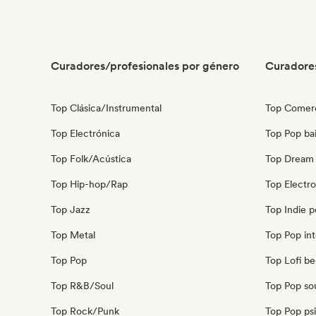
Curadores/profesionales por género
Curadore
Top Clásica/Instrumental
Top Comerc
Top Electrónica
Top Pop bai
Top Folk/Acústica
Top Dream
Top Hip-hop/Rap
Top Electr
Top Jazz
Top Indie 
Top Metal
Top Pop int
Top Pop
Top Lofi b
Top R&B/Soul
Top Pop so
Top Rock/Punk
Top Pop ps