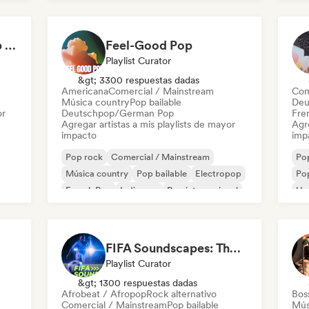
Pop internacional
Not Your Average Pop 🛸 Art Pop, Alt-Pop & Indie Pop
Feel-Good Pop
Playlist Curator
&gt; 3300 respuestas dadas
Americana
Comercial / Mainstream
Com
Música country
Pop bailable
Deu
or
Deutschpop/German Pop
Fre
Agregar artistas a mis playlists de mayor
Agre
impacto
imp
Pop rock
Comercial / Mainstream
Po
Música country
Pop bailable
Electropop
Pop
French Pop
Indie pop
Pop internacional
Hy
FIFA Soundscapes: The Ultimate Soundtrack ⚽️ Festival Indie, Electropop & Dance Anthems
Playlist Curator
&gt; 1300 respuestas dadas
Afrobeat / Afropop
Rock alternativo
Bos
Comercial / Mainstream
Pop bailable
Mús