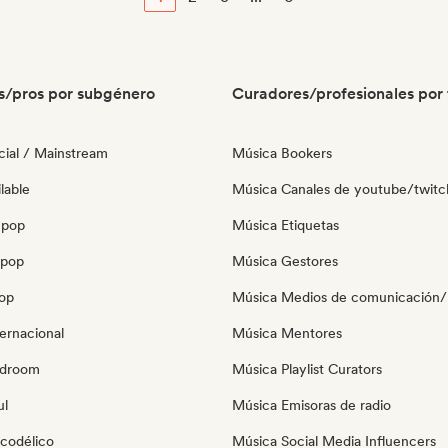
s/pros por subgénero
Curadores/profesionales por 
ial / Mainstream
Música Bookers
lable
Música Canales de youtube/twitc
 pop
Música Etiquetas
opop
Música Gestores
pop
Música Medios de comunicación/P
ernacional
Música Mentores
edroom
Música Playlist Curators
ul
Música Emisoras de radio
icodélico
Música Social Media Influencers