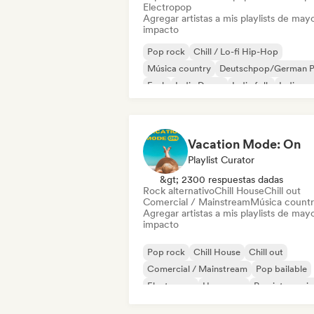
Electropop
Agregar artistas a mis playlists de may
impacto
Pop rock
Chill / Lo-fi Hip-Hop
Música country
Deutschpop/German 
Funk
Indie Dance
Indie folk
Indie po
Vacation Mode: On
Playlist Curator
&gt; 2300 respuestas dadas
Rock alternativo
Chill House
Chill out
Comercial / Mainstream
Música count
Agregar artistas a mis playlists de may
impacto
Pop rock
Chill House
Chill out
Comercial / Mainstream
Pop bailable
Electropop
Hyperpop
Pop internacio