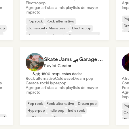
Electropop
Agre
or
Agregar artistas a mis playlists de mayor
imp
impacto
Po
Pop rock
Rock alternativo
Dr
Pop
Comercial / Mainstream
Electropop
Lo
p
Hyperpop
Indie rock
Pop internacional
Pop psicodélico
Skate Jams 🛹 Garage Rock, Surf Rock & Neo-Psych
Playlist Curator
&gt; 1800 respuestas dadas
Rock alternativo
Coldwave
Dream pop
Afr
ry
Garage rock
Hyperpop
Com
or
Agregar artistas a mis playlists de mayor
Pop 
impacto
Agre
imp
Pop rock
Rock alternativo
Dream pop
Po
Hyperpop
Indie pop
Indie rock
Co
nal
Lofi bedroom
Pop progresivo
El
Pop