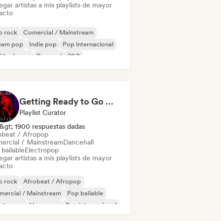
gar artistas a mis playlists de mayor
acto
p rock
Comercial / Mainstream
eam pop
Indie pop
Pop internacional
fi bedroom
Pop soul
R&B
Getting Ready to Go Out 🍒💋
Playlist Curator
&gt; 1900 respuestas dadas
obeat / Afropop
ercial / Mainstream
Dancehall
bailable
Electropop
gar artistas a mis playlists de mayor
acto
p rock
Afrobeat / Afropop
mercial / Mainstream
Pop bailable
ectropop
Hyperpop
Pop internacional
 latino