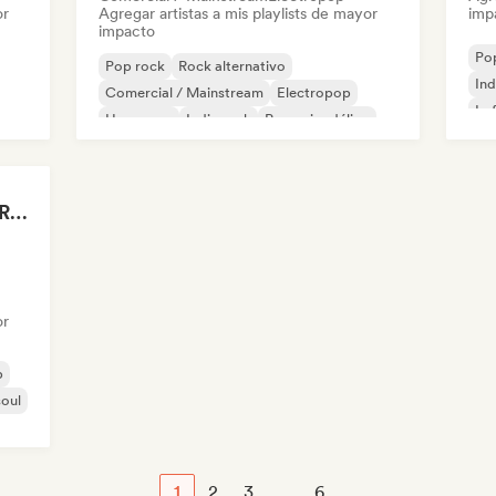
or
Agregar artistas a mis playlists de mayor
imp
impacto
Po
Pop rock
Rock alternativo
Ind
Comercial / Mainstream
Electropop
Lo
Hyperpop
Indie rock
Pop psicodélico
R&B
Drenched in Summer Rain 🌧️🌴
or
p
oul
1
2
3
...
6