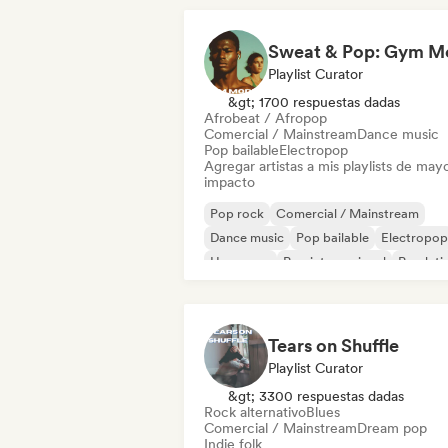
Playlist Curator
&gt; 1700 respuestas dadas
Afrobeat / Afropop
Comercial / Mainstream
Dance music
Pop bailable
Electropop
Agregar artistas a mis playlists de may
impacto
Pop rock
Comercial / Mainstream
Dance music
Pop bailable
Electropop
Hyperpop
Pop internacional
Pop lati
Tears on Shuffle
Playlist Curator
&gt; 3300 respuestas dadas
Rock alternativo
Blues
Comercial / Mainstream
Dream pop
Indie folk