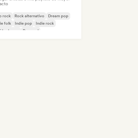
acto
p rock
Rock alternativo
Dream pop
ie folk
Indie pop
Indie rock
fi bedroom
Pop soul