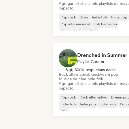
Agregar artistas a mis playlists de may
impacto
Pop rock
Blues
Indie folk
Indie pop
Pop internacional
Lofi bedroom
Pop soul
Cantautor
Playlist Curator
&gt; 3300 respuestas dadas
Rock alternativo
Blues
Dream pop
Música de cine
Indie folk
Agregar artistas a mis playlists de may
impacto
Pop rock
Rock alternativo
Dream po
Indie folk
Indie pop
Indie rock
Pop s
R&B