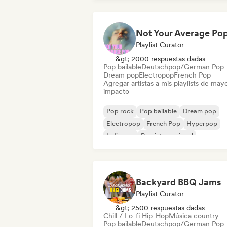
Playlist Curator
&gt; 2000 respuestas dadas
Pop bailable
Deutschpop/German Pop
Dream pop
Electropop
French Pop
Agregar artistas a mis playlists de may
impacto
Pop rock
Pop bailable
Dream pop
Electropop
French Pop
Hyperpop
Indie pop
Pop internacional
Backyard BBQ Jams
Playlist Curator
&gt; 2500 respuestas dadas
Chill / Lo-fi Hip-Hop
Música country
Pop bailable
Deutschpop/German Pop