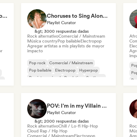
Sweat & Pop: Gym Mode 💦
Choruses to Sing Along To
Playlist Curator
&gt; 3000 respuestas dadas
Rock alternativo
Comercial / Mainstream
Afr
Música country
Pop bailable
Electropop
Com
Agregar artistas a mis playlists de mayor
Ele
or
impacto
Agre
imp
Pop rock
Comercial / Mainstream
Po
Pop bailable
Electropop
Hyperpop
Pop
Pop internacional
Pop latino
Synthpop
no
Pop
Pop
POV: I'm in my Villain Era
Playlist Curator
&gt; 2000 respuestas dadas
Rock alternativo
Chill / Lo-fi Hip-Hop
Roc
Cloud Rap / Hip Hop
Mús
Comercial / Mainstream
Electropop
Agre