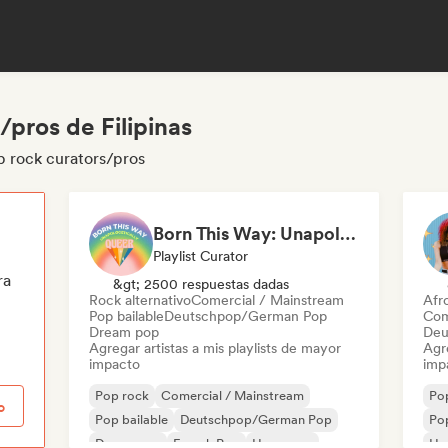
pros de Filipinas
p rock curators/pros
Born This Way: Unapologetically Queer
Playlist Curator
ra
&gt; 2500 respuestas dadas
Rock alternativo
Comercial / Mainstream
Afr
Pop bailable
Deutschpop/German Pop
Com
Dream pop
Deu
Agregar artistas a mis playlists de mayor
Agre
impacto
imp
Pop rock
Comercial / Mainstream
Po
o
Pop bailable
Deutschpop/German Pop
Pop
Dream pop
French Pop
Hyperpop
Hy