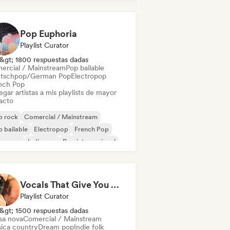
Pop Euphoria
Playlist Curator
&gt; 1800 respuestas dadas
ercial / Mainstream
Pop bailable
tschpop/German Pop
Electropop
nch Pop
gar artistas a mis playlists de mayor
acto
p rock
Comercial / Mainstream
 bailable
Electropop
French Pop
perpop
Indie pop
Pop internacional
Vocals That Give You Chills
Playlist Curator
&gt; 1500 respuestas dadas
sa nova
Comercial / Mainstream
ica country
Dream pop
Indie folk