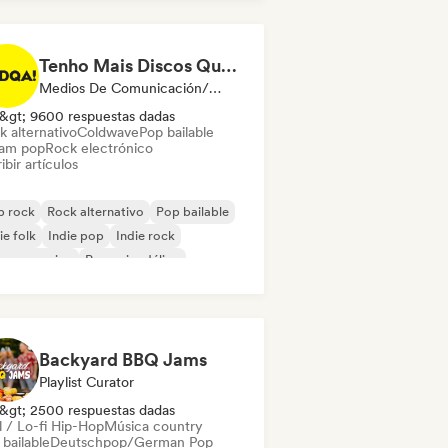
Tenho Mais Discos Que Amigos!
Medios De Comunicación/Periodista
&gt; 9600 respuestas dadas
k alternativo
Coldwave
Pop bailable
am pop
Rock electrónico
ibir artículos
p rock
Rock alternativo
Pop bailable
ie folk
Indie pop
Indie rock
p progresivo
Pop psicodélico
Backyard BBQ Jams
Playlist Curator
&gt; 2500 respuestas dadas
l / Lo-fi Hip-Hop
Música country
bailable
Deutschpop/German Pop