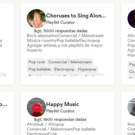
Choruses to Sing Along To
Playlist Curator
&gt; 3000 respuestas dadas
Rock alternativo
Comercial / Mainstream
Afr
ry
Música country
Pop bailable
Electropop
Com
or
Agregar artistas a mis playlists de mayor
Pop 
impacto
Agre
imp
Pop rock
Comercial / Mainstream
Po
Pop bailable
Electropop
Hyperpop
Co
nal
Pop internacional
Pop latino
Synthpop
El
Pop
Sweat & Pop: Gym Mode 💦
Happy Music
Playlist Curator
&gt; 1800 respuestas dadas
Afrobeat / Afropop
Roc
Comercial / Mainstream
Pop bailable
Com
Electropop
Funk
Indi