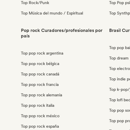
Top Rock/Punk
Top Pop ps
Top Música del mundo / Espiritual
Top Synth
Pop rock Curadores/profesionales por
Brasil Cu
país
Top pop bail
Top pop rock argentina
Top dream 
Top pop rock bélgica
Top electro
Top pop rock canadá
Top indie p
Top pop rock francia
Top k-pop/j
Top pop rock alemania
Top lofi be
Top pop rock italia
Top pop sou
Top pop rock méxico
Top pop pro
Top pop rock españa