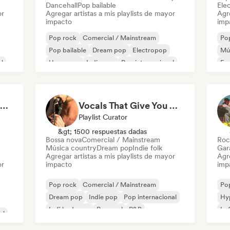
Dancehall
Pop bailable
Ele
or
Agregar artistas a mis playlists de mayor
Agre
impacto
imp
Pop rock
Comercial / Mainstream
Po
Pop bailable
Dream pop
Electropop
Mú
l
Hyperpop
Indie pop
Pop internacional
Fu
FIFA Soundscapes: The Ultimate Soundtrack ⚽️ Festival Indie, Electropop & Dance Anthems
Vocals That Give You Chills
Playlist Curator
&gt; 1500 respuestas dadas
Bossa nova
Comercial / Mainstream
Roc
Música country
Dream pop
Indie folk
Gar
Agregar artistas a mis playlists de mayor
Agre
or
impacto
imp
Pop rock
Comercial / Mainstream
Po
Dream pop
Indie pop
Pop internacional
Hy
Lofi bedroom
Pop soul
R&B
Lo
al