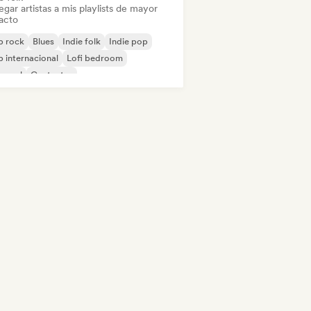
gar artistas a mis playlists de mayor
acto
p rock
Blues
Indie folk
Indie pop
 internacional
Lofi bedroom
 soul
Cantautor