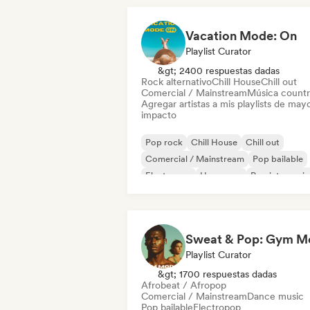
Vacation Mode: On
Playlist Curator
&gt; 2400 respuestas dadas
Rock alternativo
Chill House
Chill out
Comercial / Mainstream
Música count
Agregar artistas a mis playlists de may
impacto
Pop rock
Chill House
Chill out
Comercial / Mainstream
Pop bailable
Electropop
Hyperpop
Pop internacio
Playlist Curator
&gt; 1700 respuestas dadas
Afrobeat / Afropop
Comercial / Mainstream
Dance music
Pop bailable
Electropop