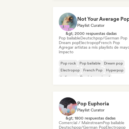
Playlist Curator
&gt; 2000 respuestas dadas
Pop bailable
Deutschpop/German Pop
Dream pop
Electropop
French Pop
Agregar artistas a mis playlists de may
impacto
Pop rock
Pop bailable
Dream pop
Electropop
French Pop
Hyperpop
Indie pop
Pop internacional
Pop Euphoria
Playlist Curator
&gt; 1800 respuestas dadas
Comercial / Mainstream
Pop bailable
Deutschpop/German Pop
Electropop