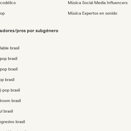
icodélico
Música Social Media Influencers
pop
Música Expertos en sonido
radores/pros por subgénero
able brasil
pop brasil
pop brasil
op brasil
-pop brasil
droom brasil
l brasil
gresivo brasil