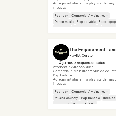
Agregar artistas a mis playlists de may
impacto
Pop rock
Comercial / Mainstream
Dance music
Pop bailable
Electropop
Hyperpop
Pop internacional
Pop lati
The Engagement Lan
Playlist Curator
&gt; 4500 respuestas dadas
Afrobeat / Afropop
Blues
Comercial / Mainstream
Música count
Pop bailable
Agregar artistas a mis playlists de may
impacto
Pop rock
Comercial / Mainstream
Música country
Pop bailable
Indie po
Indie rock
Pop soul
R&B