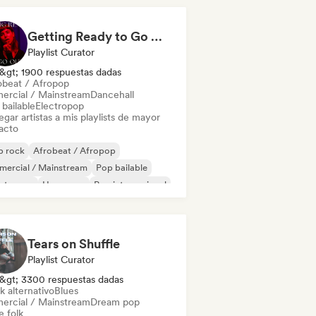
Getting Ready to Go Out 🍒💋
Playlist Curator
&gt; 1900 respuestas dadas
obeat / Afropop
ercial / Mainstream
Dancehall
bailable
Electropop
gar artistas a mis playlists de mayor
acto
p rock
Afrobeat / Afropop
mercial / Mainstream
Pop bailable
ectropop
Hyperpop
Pop internacional
 latino
Tears on Shuffle
Playlist Curator
&gt; 3300 respuestas dadas
k alternativo
Blues
ercial / Mainstream
Dream pop
e folk