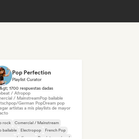
Pop Perfection
Playlist Curator
&gt; 1700 respuestas dadas
obeat / Afropop
ercial / Mainstream
Pop bailable
tschpop/German Pop
Dream pop
gar artistas a mis playlists de mayor
acto
p rock
Comercial / Mainstream
 bailable
Electropop
French Pop
perpop
Indie pop
Pop internacional