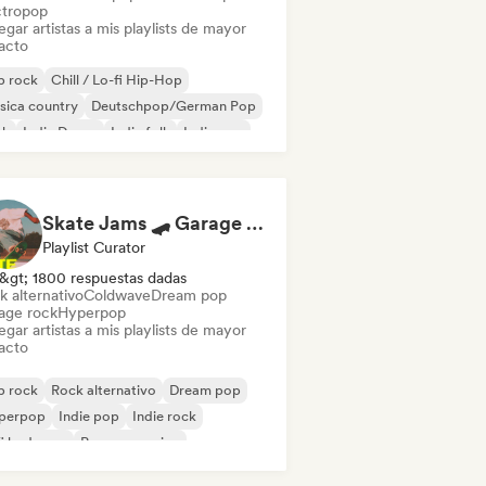
ctropop
gar artistas a mis playlists de mayor
acto
p rock
Chill / Lo-fi Hip-Hop
sica country
Deutschpop/German Pop
nk
Indie Dance
Indie folk
Indie pop
Skate Jams 🛹 Garage Rock, Surf Rock & Neo-Psych
Playlist Curator
&gt; 1800 respuestas dadas
k alternativo
Coldwave
Dream pop
age rock
Hyperpop
gar artistas a mis playlists de mayor
acto
p rock
Rock alternativo
Dream pop
perpop
Indie pop
Indie rock
fi bedroom
Pop progresivo