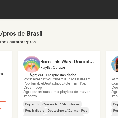
/pros de Brasil
 rock curators/pros
Born This Way: Unapologetically Queer
Playlist Curator
ra
&gt; 2500 respuestas dadas
Rock alternativo
Comercial / Mainstream
Afr
Pop bailable
Deutschpop/German Pop
Com
Dream pop
Deu
Agregar artistas a mis playlists de mayor
Agre
impacto
imp
Pop rock
Comercial / Mainstream
Po
o
Pop bailable
Deutschpop/German Pop
Pop
Dream pop
French Pop
Hyperpop
Hy