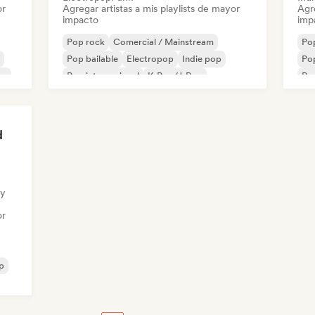
or
Agregar artistas a mis playlists de mayor
Agre
impacto
imp
Pop rock
Comercial / Mainstream
Po
Pop bailable
Electropop
Indie pop
Pop
no
Pop internacional
K-Pop/J-Pop
Pop
Pop psicodélico
d
ry
or
p