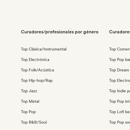
Curadores/profesionales por género
Curadore
Top Clásica/Instrumental
Top Comerc
Top Electrónica
Top Pop bai
Top Folk/Acústica
Top Dream
Top Hip-hop/Rap
Top Electr
Top Jazz
Top Indie 
Top Metal
Top Pop int
Top Pop
Top Lofi b
Top R&B/Soul
Top Pop so