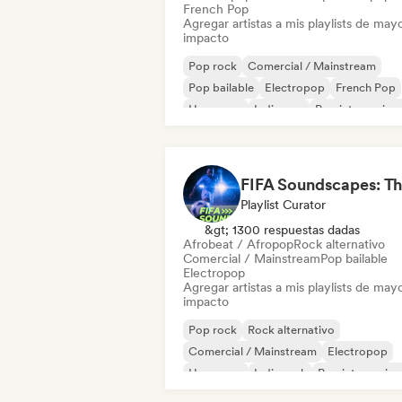
French Pop
Agregar artistas a mis playlists de may
impacto
Pop rock
Comercial / Mainstream
Pop bailable
Electropop
French Pop
Hyperpop
Indie pop
Pop internaciona
Playlist Curator
&gt; 1300 respuestas dadas
Afrobeat / Afropop
Rock alternativo
Comercial / Mainstream
Pop bailable
Electropop
Agregar artistas a mis playlists de may
impacto
Pop rock
Rock alternativo
Comercial / Mainstream
Electropop
Hyperpop
Indie rock
Pop internacion
Pop psicodélico