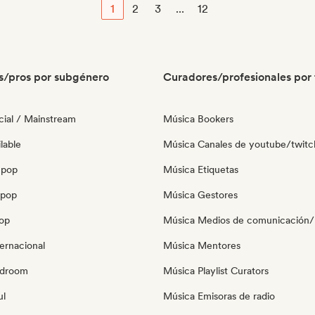
1
2
3
...
12
s/pros por subgénero
Curadores/profesionales por 
ial / Mainstream
Música Bookers
lable
Música Canales de youtube/twitc
 pop
Música Etiquetas
opop
Música Gestores
pop
Música Medios de comunicación/P
ernacional
Música Mentores
edroom
Música Playlist Curators
ul
Música Emisoras de radio