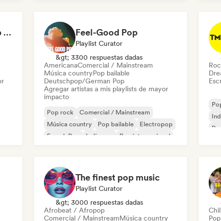
Pop internacional
Not Your Average Pop 🛸 Art Pop, Alt-Pop & Indie Pop
Feel-Good Pop
Playlist Curator
&gt; 3300 respuestas dadas
Americana
Comercial / Mainstream
Roc
Música country
Pop bailable
Dre
or
Deutschpop/German Pop
Escr
Agregar artistas a mis playlists de mayor
impacto
Po
Pop rock
Comercial / Mainstream
Ind
Música country
Pop bailable
Electropop
Po
French Pop
Indie pop
Pop internacional
The finest pop music
Playlist Curator
&gt; 3000 respuestas dadas
Afrobeat / Afropop
Chil
Comercial / Mainstream
Música country
Pop 