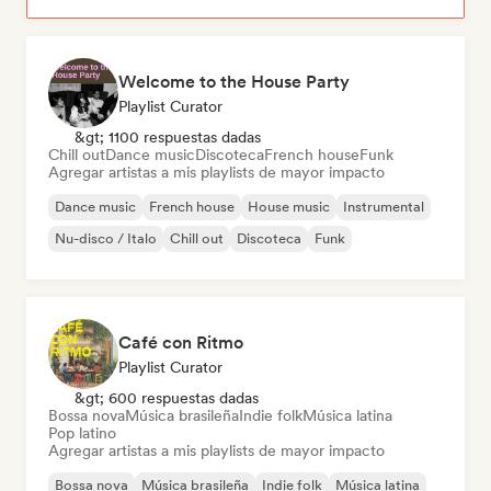
Welcome to the House Party
Playlist Curator
&gt; 1100 respuestas dadas
Chill out
Dance music
Discoteca
French house
Funk
Agregar artistas a mis playlists de mayor impacto
Dance music
French house
House music
Instrumental
Nu-disco / Italo
Chill out
Discoteca
Funk
Café con Ritmo
Playlist Curator
&gt; 600 respuestas dadas
Bossa nova
Música brasileña
Indie folk
Música latina
Pop latino
Agregar artistas a mis playlists de mayor impacto
Bossa nova
Música brasileña
Indie folk
Música latina