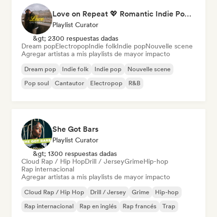
Love on Repeat 💖 Romantic Indie Pop, Neo Soul & Singer-Songwriter
Playlist Curator
&gt; 2300 respuestas dadas
Dream pop
Electropop
Indie folk
Indie pop
Nouvelle scene
Agregar artistas a mis playlists de mayor impacto
Dream pop
Indie folk
Indie pop
Nouvelle scene
Pop soul
Cantautor
Electropop
R&B
She Got Bars
Playlist Curator
&gt; 1300 respuestas dadas
Cloud Rap / Hip Hop
Drill / Jersey
Grime
Hip-hop
Rap internacional
Agregar artistas a mis playlists de mayor impacto
Cloud Rap / Hip Hop
Drill / Jersey
Grime
Hip-hop
Rap internacional
Rap en inglés
Rap francés
Trap