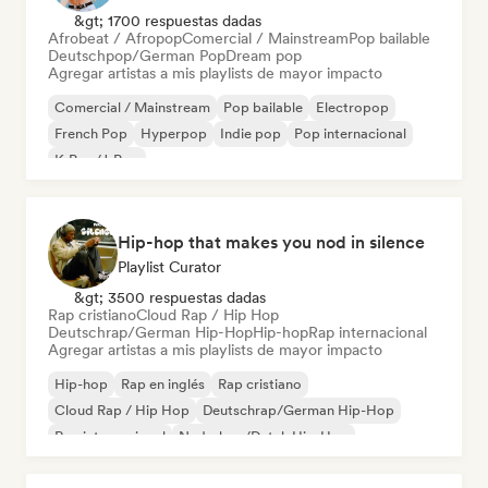
&gt; 1700 respuestas dadas
Afrobeat / Afropop
Comercial / Mainstream
Pop bailable
Deutschpop/German Pop
Dream pop
Agregar artistas a mis playlists de mayor impacto
Comercial / Mainstream
Pop bailable
Electropop
French Pop
Hyperpop
Indie pop
Pop internacional
K-Pop/J-Pop
Hip-hop that makes you nod in silence
Playlist Curator
&gt; 3500 respuestas dadas
Rap cristiano
Cloud Rap / Hip Hop
Deutschrap/German Hip-Hop
Hip-hop
Rap internacional
Agregar artistas a mis playlists de mayor impacto
Hip-hop
Rap en inglés
Rap cristiano
Cloud Rap / Hip Hop
Deutschrap/German Hip-Hop
Rap internacional
Nederhop/Dutch Hip-Hop
Rap francés