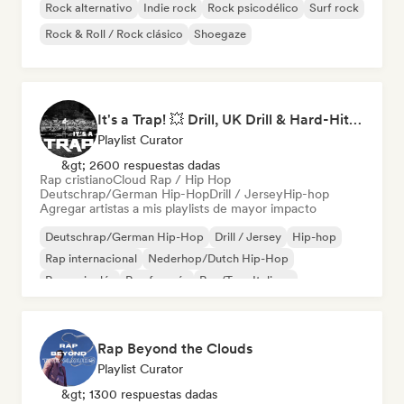
Rock alternativo
Indie rock
Rock psicodélico
Surf rock
Rock & Roll / Rock clásico
Shoegaze
It's a Trap! 💥 Drill, UK Drill & Hard-Hitting Trap
Playlist Curator
&gt; 2600 respuestas dadas
Rap cristiano
Cloud Rap / Hip Hop
Deutschrap/German Hip-Hop
Drill / Jersey
Hip-hop
Agregar artistas a mis playlists de mayor impacto
Deutschrap/German Hip-Hop
Drill / Jersey
Hip-hop
Rap internacional
Nederhop/Dutch Hip-Hop
Rap en inglés
Rap francés
Rap/Trap Italiano
Rap Beyond the Clouds
Playlist Curator
&gt; 1300 respuestas dadas