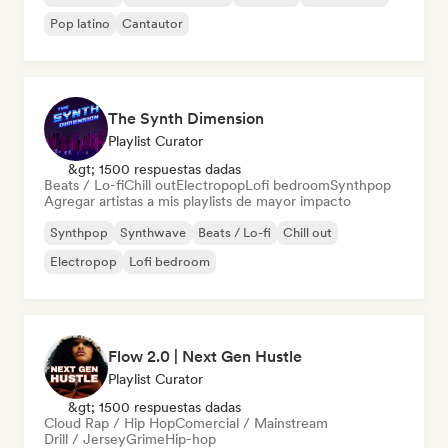
Pop latino
Cantautor
The Synth Dimension
Playlist Curator
&gt; 1500 respuestas dadas
Beats / Lo-fi
Chill out
Electropop
Lofi bedroom
Synthpop
Agregar artistas a mis playlists de mayor impacto
Synthpop
Synthwave
Beats / Lo-fi
Chill out
Electropop
Lofi bedroom
Flow 2.0 | Next Gen Hustle
Playlist Curator
&gt; 1500 respuestas dadas
Cloud Rap / Hip Hop
Comercial / Mainstream
Drill / Jersey
Grime
Hip-hop