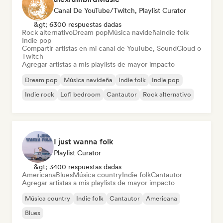
Canal De YouTube/Twitch, Playlist Curator
&gt; 6300 respuestas dadas
Rock alternativo
Dream pop
Música navideña
Indie folk
Indie pop
Compartir artistas en mi canal de YouTube, SoundCloud o
Twitch
Agregar artistas a mis playlists de mayor impacto
Dream pop
Música navideña
Indie folk
Indie pop
Indie rock
Lofi bedroom
Cantautor
Rock alternativo
I just wanna folk
Playlist Curator
&gt; 3400 respuestas dadas
Americana
Blues
Música country
Indie folk
Cantautor
Agregar artistas a mis playlists de mayor impacto
Música country
Indie folk
Cantautor
Americana
Blues