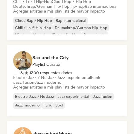
Chill / Lo-fi Hip-Hop
Cloud Rap / Hip Hop
Deutschrap/German Hip-Hop
Hip-hop
Rap internacional
Agregar artistas a mis playlists de mayor impacto
Cloud Rap / Hip Hop
Rap internacional
Chill / Lo-fi Hip-Hop
Deutschrap/German Hip-Hop
Hip-hop
Nederhop/Dutch Hip-Hop
Rap en inglés
Rap francés
Sax and the City
Playlist Curator
&gt; 1300 respuestas dadas
Electro Jazz / Nu Jazz
Jazz experimental
Funk
Jazz fusión
Jazz moderno
Agregar artistas a mis playlists de mayor impacto
Electro Jazz / Nu Jazz
Jazz experimental
Jazz fusión
Jazz moderno
Funk
Soul
alexrainbirdMusic