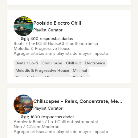
Poolside Electro Chill
Playlist Curator
&gt; 400 respuestas dadas
Beats / Lo-fi
Chill House
Chill out
Electrónica
Melodic & Progressive House
Agregar artistas a mis playlists de mayor impacto
Beats / Lo-fi
Chill House
Chill out
Electrónica
Melodic & Progressive House
Minimal
Organic House / Downtempo
Trip hop
Chillscapes ~ Relax, Concentrate, Meditate, Sleep, Dream
Playlist Curator
&gt; 1800 respuestas dadas
Ambiente
Beats / Lo-fi
Chill out
Instrumental
Neo / Clásico Moderno
Agregar artistas a mis playlists de mayor impacto