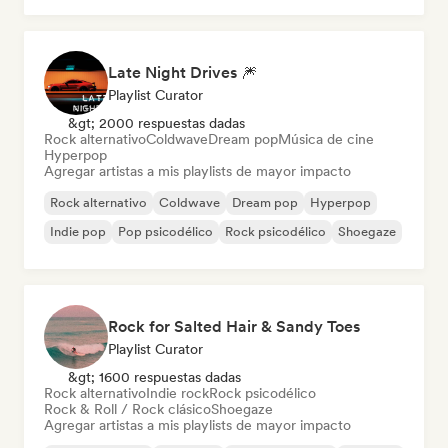
Late Night Drives 🎆
Playlist Curator
&gt; 2000 respuestas dadas
Rock alternativo
Coldwave
Dream pop
Música de cine
Hyperpop
Agregar artistas a mis playlists de mayor impacto
Rock alternativo
Coldwave
Dream pop
Hyperpop
Indie pop
Pop psicodélico
Rock psicodélico
Shoegaze
Rock for Salted Hair & Sandy Toes
Playlist Curator
&gt; 1600 respuestas dadas
Rock alternativo
Indie rock
Rock psicodélico
Rock & Roll / Rock clásico
Shoegaze
Agregar artistas a mis playlists de mayor impacto