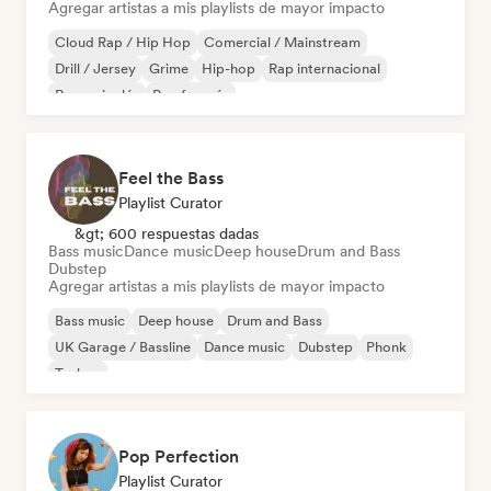
Agregar artistas a mis playlists de mayor impacto
Cloud Rap / Hip Hop
Comercial / Mainstream
Drill / Jersey
Grime
Hip-hop
Rap internacional
Rap en inglés
Rap francés
Feel the Bass
Playlist Curator
&gt; 600 respuestas dadas
Bass music
Dance music
Deep house
Drum and Bass
Dubstep
Agregar artistas a mis playlists de mayor impacto
Bass music
Deep house
Drum and Bass
UK Garage / Bassline
Dance music
Dubstep
Phonk
Techno
Pop Perfection
Playlist Curator