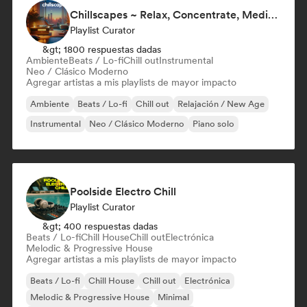
Chillscapes ~ Relax, Concentrate, Meditate, Sleep, Dream
Playlist Curator
&gt; 1800 respuestas dadas
Ambiente
Beats / Lo-fi
Chill out
Instrumental
Neo / Clásico Moderno
Agregar artistas a mis playlists de mayor impacto
Ambiente
Beats / Lo-fi
Chill out
Relajación / New Age
Instrumental
Neo / Clásico Moderno
Piano solo
Poolside Electro Chill
Playlist Curator
&gt; 400 respuestas dadas
Beats / Lo-fi
Chill House
Chill out
Electrónica
Melodic & Progressive House
Agregar artistas a mis playlists de mayor impacto
Beats / Lo-fi
Chill House
Chill out
Electrónica
Melodic & Progressive House
Minimal