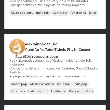
Americana
Blues
Música country
Indie folk
Cantautor
Agregar artistas a mis playlists de mayor impacto
Música country
Indie folk
Cantautor
Americana
Blues
alexrainbirdMusic
Canal De YouTube/Twitch, Playlist Curator
&gt; 6300 respuestas dadas
Rock alternativo
Dream pop
Música navideña
Indie folk
Indie pop
Compartir artistas en mi canal de YouTube, SoundCloud o
Twitch
Agregar artistas a mis playlists de mayor impacto
Dream pop
Música navideña
Indie folk
Indie pop
Indie rock
Lofi bedroom
Cantautor
Rock alternativo