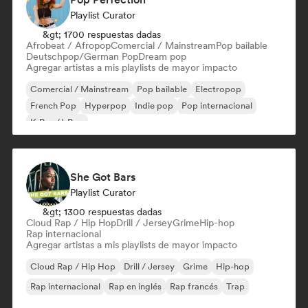
Playlist Curator
&gt; 1700 respuestas dadas
Afrobeat / Afropop
Comercial / Mainstream
Pop bailable
Deutschpop/German Pop
Dream pop
Agregar artistas a mis playlists de mayor impacto
Comercial / Mainstream
Pop bailable
Electropop
French Pop
Hyperpop
Indie pop
Pop internacional
K-Pop/J-Pop
She Got Bars
Playlist Curator
&gt; 1300 respuestas dadas
Cloud Rap / Hip Hop
Drill / Jersey
Grime
Hip-hop
Rap internacional
Agregar artistas a mis playlists de mayor impacto
Cloud Rap / Hip Hop
Drill / Jersey
Grime
Hip-hop
Rap internacional
Rap en inglés
Rap francés
Trap