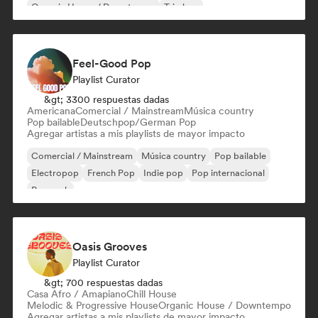
Organic House / Downtempo
Trip hop
Feel-Good Pop
Playlist Curator
&gt; 3300 respuestas dadas
Americana
Comercial / Mainstream
Música country
Pop bailable
Deutschpop/German Pop
Agregar artistas a mis playlists de mayor impacto
Comercial / Mainstream
Música country
Pop bailable
Electropop
French Pop
Indie pop
Pop internacional
Pop rock
Oasis Grooves
Playlist Curator
&gt; 700 respuestas dadas
Casa Afro / Amapiano
Chill House
Melodic & Progressive House
Organic House / Downtempo
Agregar artistas a mis playlists de mayor impacto