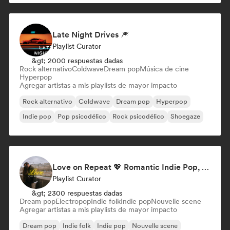
Late Night Drives 🎆
Playlist Curator
&gt; 2000 respuestas dadas
Rock alternativo
Coldwave
Dream pop
Música de cine
Hyperpop
Agregar artistas a mis playlists de mayor impacto
Rock alternativo
Coldwave
Dream pop
Hyperpop
Indie pop
Pop psicodélico
Rock psicodélico
Shoegaze
Love on Repeat 💖 Romantic Indie Pop, Neo Soul & Singer-Songwriter
Playlist Curator
&gt; 2300 respuestas dadas
Dream pop
Electropop
Indie folk
Indie pop
Nouvelle scene
Agregar artistas a mis playlists de mayor impacto
Dream pop
Indie folk
Indie pop
Nouvelle scene