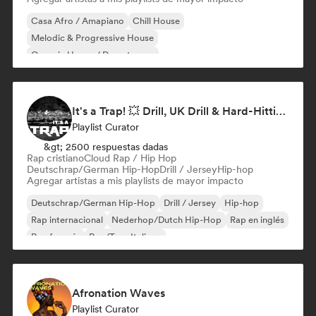
Casa Afro / Amapiano
Chill House
Melodic & Progressive House
Organic House / Downtempo
It's a Trap! 💥 Drill, UK Drill & Hard-Hitting Trap
Playlist Curator
&gt; 2500 respuestas dadas
Rap cristiano
Cloud Rap / Hip Hop
Deutschrap/German Hip-Hop
Drill / Jersey
Hip-hop
Agregar artistas a mis playlists de mayor impacto
Deutschrap/German Hip-Hop
Drill / Jersey
Hip-hop
Rap internacional
Nederhop/Dutch Hip-Hop
Rap en inglés
Rap francés
Rap/Trap Italiano
Afronation Waves
Playlist Curator