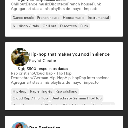
Chill out
Dance music
Discoteca
French house
Funk
Agregar artistas a mis playlists de mayor impacto
Dance music
French house
House music
Instrumental
Nu-disco / Italo
Chill out
Discoteca
Funk
Hip-hop that makes you nod in silence
Playlist Curator
&gt; 3500 respuestas dadas
Rap cristiano
Cloud Rap / Hip Hop
Deutschrap/German Hip-Hop
Hip-hop
Rap internacional
Agregar artistas a mis playlists de mayor impacto
Hip-hop
Rap en inglés
Rap cristiano
Cloud Rap / Hip Hop
Deutschrap/German Hip-Hop
Rap internacional
Nederhop/Dutch Hip-Hop
Rap francés
Pop Perfection