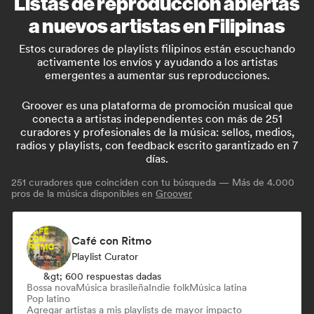
Listas de reproducción abiertas
a nuevos artistas en Filipinas
Estos curadores de playlists filipinos están escuchando
activamente los envíos y ayudando a los artistas
emergentes a aumentar sus reproducciones.
Groover es una plataforma de promoción musical que
conecta a artistas independientes con más de 251
curadores y profesionales de la música: sellos, medios,
radios y playlists, con feedback escrito garantizado en 7
días.
251
curadores que coinciden con tu búsqueda — Más de 4.000
pros de la música disponibles en
Groover
Café con Ritmo
Playlist Curator
&gt; 600 respuestas dadas
Bossa nova
Música brasileña
Indie folk
Música latina
Pop latino
Agregar artistas a mis playlists de mayor impacto