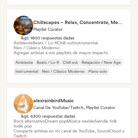
Chillscapes ~ Relax, Concentrate, Meditate, Sleep, Dream
Playlist Curator
&gt; 1800 respuestas dadas
Ambiente
Beats / Lo-fi
Chill out
Instrumental
Neo / Clásico Moderno
Agregar artistas a mis playlists de mayor impacto
Ambiente
Beats / Lo-fi
Chill out
Relajación / New Age
Instrumental
Neo / Clásico Moderno
Piano solo
alexrainbirdMusic
Canal De YouTube/Twitch, Playlist Curator
&gt; 6300 respuestas dadas
Rock alternativo
Dream pop
Música navideña
Indie folk
Indie pop
Compartir artistas en mi canal de YouTube, SoundCloud o
Twitch