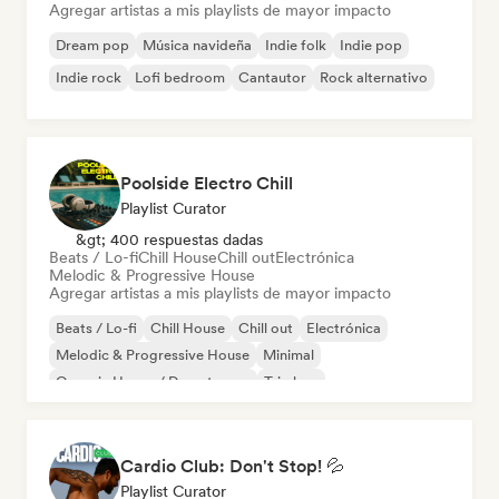
Agregar artistas a mis playlists de mayor impacto
Dream pop
Música navideña
Indie folk
Indie pop
Indie rock
Lofi bedroom
Cantautor
Rock alternativo
Poolside Electro Chill
Playlist Curator
&gt; 400 respuestas dadas
Beats / Lo-fi
Chill House
Chill out
Electrónica
Melodic & Progressive House
Agregar artistas a mis playlists de mayor impacto
Beats / Lo-fi
Chill House
Chill out
Electrónica
Melodic & Progressive House
Minimal
Organic House / Downtempo
Trip hop
Cardio Club: Don't Stop! 💦
Playlist Curator