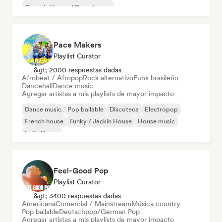
Organic House / Downtempo
Pace Makers
Playlist Curator
&gt; 2000 respuestas dadas
Afrobeat / Afropop
Rock alternativo
Funk brasileño
Dancehall
Dance music
Agregar artistas a mis playlists de mayor impacto
Dance music
Pop bailable
Discoteca
Electropop
French house
Funky / Jackin House
House music
Indie Dance
Feel-Good Pop
Playlist Curator
&gt; 3400 respuestas dadas
Americana
Comercial / Mainstream
Música country
Pop bailable
Deutschpop/German Pop
Agregar artistas a mis playlists de mayor impacto