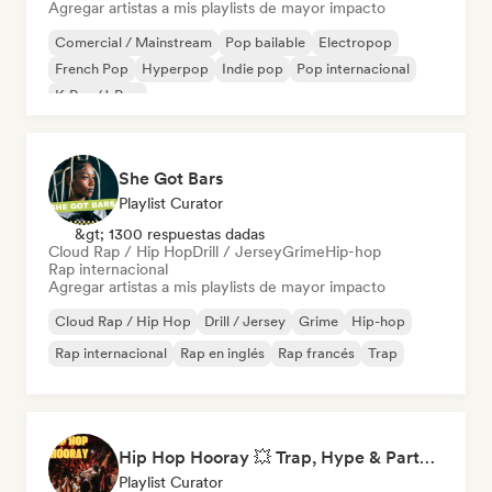
Agregar artistas a mis playlists de mayor impacto
Comercial / Mainstream
Pop bailable
Electropop
French Pop
Hyperpop
Indie pop
Pop internacional
K-Pop/J-Pop
She Got Bars
Playlist Curator
&gt; 1300 respuestas dadas
Cloud Rap / Hip Hop
Drill / Jersey
Grime
Hip-hop
Rap internacional
Agregar artistas a mis playlists de mayor impacto
Cloud Rap / Hip Hop
Drill / Jersey
Grime
Hip-hop
Rap internacional
Rap en inglés
Rap francés
Trap
Hip Hop Hooray 💥 Trap, Hype & Party Rap Bangers
Playlist Curator