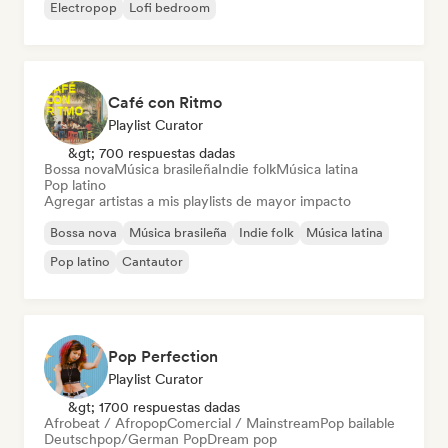
Electropop
Lofi bedroom
Café con Ritmo
Playlist Curator
&gt; 700 respuestas dadas
Bossa nova
Música brasileña
Indie folk
Música latina
Pop latino
Agregar artistas a mis playlists de mayor impacto
Bossa nova
Música brasileña
Indie folk
Música latina
Pop latino
Cantautor
Pop Perfection
Playlist Curator
&gt; 1700 respuestas dadas
Afrobeat / Afropop
Comercial / Mainstream
Pop bailable
Deutschpop/German Pop
Dream pop