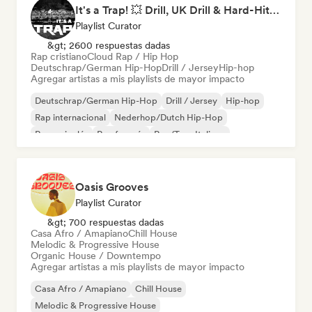
It's a Trap! 💥 Drill, UK Drill & Hard-Hitting Trap
Playlist Curator
&gt; 2600 respuestas dadas
Rap cristiano
Cloud Rap / Hip Hop
Deutschrap/German Hip-Hop
Drill / Jersey
Hip-hop
Agregar artistas a mis playlists de mayor impacto
Deutschrap/German Hip-Hop
Drill / Jersey
Hip-hop
Rap internacional
Nederhop/Dutch Hip-Hop
Rap en inglés
Rap francés
Rap/Trap Italiano
Oasis Grooves
Playlist Curator
&gt; 700 respuestas dadas
Casa Afro / Amapiano
Chill House
Melodic & Progressive House
Organic House / Downtempo
Agregar artistas a mis playlists de mayor impacto
Casa Afro / Amapiano
Chill House
Melodic & Progressive House