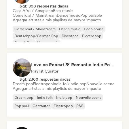
&gt; 800 respuestas dadas
Casa Afro / Amapiano
Bass music
Comercial / Mainstream
Dance music
Pop bailable
Agregar artistas a mis playlists de mayor impacto
Comercial / Mainstream
Dance music
Deep house
Deutschpop/German Pop
Discoteca
Electropop
French Pop
House music
Love on Repeat 💖 Romantic Indie Pop, Neo Soul & Singer-Songwriter
Playlist Curator
&gt; 2300 respuestas dadas
Dream pop
Electropop
Indie folk
Indie pop
Nouvelle scene
Agregar artistas a mis playlists de mayor impacto
Dream pop
Indie folk
Indie pop
Nouvelle scene
Pop soul
Cantautor
Electropop
R&B