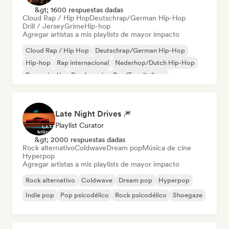
&gt; 1600 respuestas dadas
Cloud Rap / Hip Hop
Deutschrap/German Hip-Hop
Drill / Jersey
Grime
Hip-hop
Agregar artistas a mis playlists de mayor impacto
Cloud Rap / Hip Hop
Deutschrap/German Hip-Hop
Hip-hop
Rap internacional
Nederhop/Dutch Hip-Hop
Rap en inglés
Rap francés
Rap/Trap Italiano
Late Night Drives 🎆
Playlist Curator
&gt; 2000 respuestas dadas
Rock alternativo
Coldwave
Dream pop
Música de cine
Hyperpop
Agregar artistas a mis playlists de mayor impacto
Rock alternativo
Coldwave
Dream pop
Hyperpop
Indie pop
Pop psicodélico
Rock psicodélico
Shoegaze