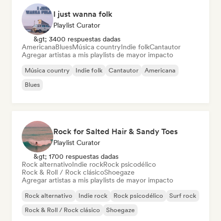
I just wanna folk
Playlist Curator
&gt; 3400 respuestas dadas
Americana
Blues
Música country
Indie folk
Cantautor
Agregar artistas a mis playlists de mayor impacto
Música country
Indie folk
Cantautor
Americana
Blues
Rock for Salted Hair & Sandy Toes
Playlist Curator
&gt; 1700 respuestas dadas
Rock alternativo
Indie rock
Rock psicodélico
Rock & Roll / Rock clásico
Shoegaze
Agregar artistas a mis playlists de mayor impacto
Rock alternativo
Indie rock
Rock psicodélico
Surf rock
Rock & Roll / Rock clásico
Shoegaze