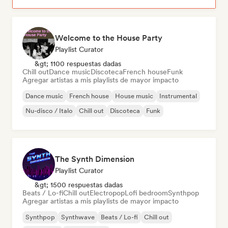
Welcome to the House Party
Playlist Curator
&gt; 1100 respuestas dadas
Chill out
Dance music
Discoteca
French house
Funk
Agregar artistas a mis playlists de mayor impacto
Dance music
French house
House music
Instrumental
Nu-disco / Italo
Chill out
Discoteca
Funk
The Synth Dimension
Playlist Curator
&gt; 1500 respuestas dadas
Beats / Lo-fi
Chill out
Electropop
Lofi bedroom
Synthpop
Agregar artistas a mis playlists de mayor impacto
Synthpop
Synthwave
Beats / Lo-fi
Chill out