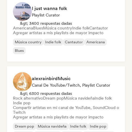
I just wanna folk
Playlist Curator
&gt; 3400 respuestas dadas
Americana
Blues
Música country
Indie folk
Cantautor
Agregar artistas a mis playlists de mayor impacto
Música country
Indie folk
Cantautor
Americana
Blues
alexrainbirdMusic
Canal De YouTube/Twitch, Playlist Curator
&gt; 6300 respuestas dadas
Rock alternativo
Dream pop
Música navideña
Indie folk
Indie pop
Compartir artistas en mi canal de YouTube, SoundCloud o
Twitch
Agregar artistas a mis playlists de mayor impacto
Dream pop
Música navideña
Indie folk
Indie pop