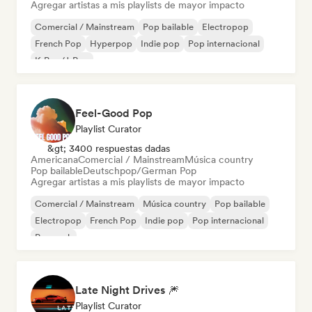
Agregar artistas a mis playlists de mayor impacto
Comercial / Mainstream
Pop bailable
Electropop
French Pop
Hyperpop
Indie pop
Pop internacional
K-Pop/J-Pop
Feel-Good Pop
Playlist Curator
&gt; 3400 respuestas dadas
Americana
Comercial / Mainstream
Música country
Pop bailable
Deutschpop/German Pop
Agregar artistas a mis playlists de mayor impacto
Comercial / Mainstream
Música country
Pop bailable
Electropop
French Pop
Indie pop
Pop internacional
Pop rock
Late Night Drives 🎆
Playlist Curator