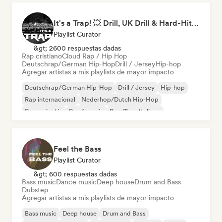
It's a Trap! 💥 Drill, UK Drill & Hard-Hitting Trap
Playlist Curator
&gt; 2600 respuestas dadas
Rap cristiano
Cloud Rap / Hip Hop
Deutschrap/German Hip-Hop
Drill / Jersey
Hip-hop
Agregar artistas a mis playlists de mayor impacto
Deutschrap/German Hip-Hop
Drill / Jersey
Hip-hop
Rap internacional
Nederhop/Dutch Hip-Hop
Rap en inglés
Rap francés
Rap/Trap Italiano
Feel the Bass
Playlist Curator
&gt; 600 respuestas dadas
Bass music
Dance music
Deep house
Drum and Bass
Dubstep
Agregar artistas a mis playlists de mayor impacto
Bass music
Deep house
Drum and Bass