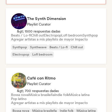
The Synth Dimension
Playlist Curator
&gt; 1500 respuestas dadas
Beats / Lo-fi
Chill out
Electropop
Lofi bedroom
Synthpop
Agregar artistas a mis playlists de mayor impacto
Synthpop
Synthwave
Beats / Lo-fi
Chill out
Electropop
Lofi bedroom
Café con Ritmo
Playlist Curator
&gt; 700 respuestas dadas
Bossa nova
Música brasileña
Indie folk
Música latina
Pop latino
Agregar artistas a mis playlists de mayor impacto
Bossa nova
Música brasileña
Indie folk
Música latina