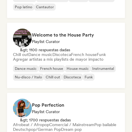
Pop latino
Cantautor
Welcome to the House Party
Playlist Curator
&gt; 1100 respuestas dadas
Chill out
Dance music
Discoteca
French house
Funk
Agregar artistas a mis playlists de mayor impacto
Dance music
French house
House music
Instrumental
Nu-disco / Italo
Chill out
Discoteca
Funk
Pop Perfection
Playlist Curator
&gt; 1700 respuestas dadas
Afrobeat / Afropop
Comercial / Mainstream
Pop bailable
Deutschpop/German Pop
Dream pop