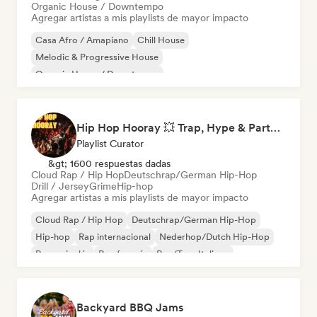
Organic House / Downtempo
Agregar artistas a mis playlists de mayor impacto
Casa Afro / Amapiano
Chill House
Melodic & Progressive House
Organic House / Downtempo
Hip Hop Hooray 💥 Trap, Hype & Party Rap Bangers
Playlist Curator
&gt; 1600 respuestas dadas
Cloud Rap / Hip Hop
Deutschrap/German Hip-Hop
Drill / Jersey
Grime
Hip-hop
Agregar artistas a mis playlists de mayor impacto
Cloud Rap / Hip Hop
Deutschrap/German Hip-Hop
Hip-hop
Rap internacional
Nederhop/Dutch Hip-Hop
Rap en inglés
Rap francés
Rap/Trap Italiano
Backyard BBQ Jams