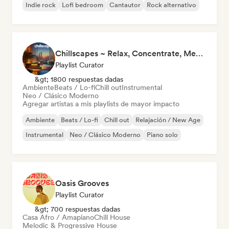
Indie rock
Lofi bedroom
Cantautor
Rock alternativo
Chillscapes ~ Relax, Concentrate, Meditate, Sleep, Dream
Playlist Curator
&gt; 1800 respuestas dadas
Ambiente
Beats / Lo-fi
Chill out
Instrumental
Neo / Clásico Moderno
Agregar artistas a mis playlists de mayor impacto
Ambiente
Beats / Lo-fi
Chill out
Relajación / New Age
Instrumental
Neo / Clásico Moderno
Piano solo
Oasis Grooves
Playlist Curator
&gt; 700 respuestas dadas
Casa Afro / Amapiano
Chill House
Melodic & Progressive House