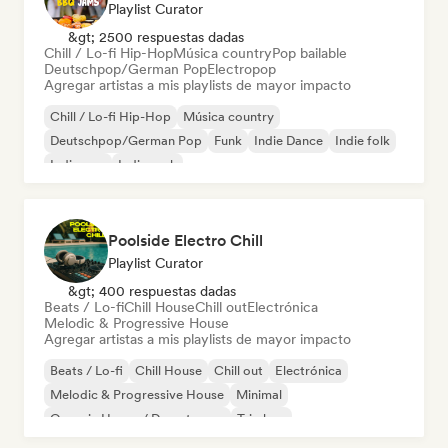
Playlist Curator
&gt; 2500 respuestas dadas
Chill / Lo-fi Hip-Hop
Música country
Pop bailable
Deutschpop/German Pop
Electropop
Agregar artistas a mis playlists de mayor impacto
Chill / Lo-fi Hip-Hop
Música country
Deutschpop/German Pop
Funk
Indie Dance
Indie folk
Indie pop
Indie rock
Poolside Electro Chill
Playlist Curator
&gt; 400 respuestas dadas
Beats / Lo-fi
Chill House
Chill out
Electrónica
Melodic & Progressive House
Agregar artistas a mis playlists de mayor impacto
Beats / Lo-fi
Chill House
Chill out
Electrónica
Melodic & Progressive House
Minimal
Organic House / Downtempo
Trip hop