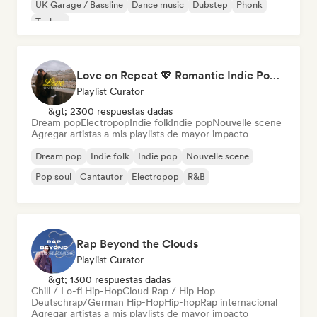
UK Garage / Bassline
Dance music
Dubstep
Phonk
Techno
Love on Repeat 💖 Romantic Indie Pop, Neo Soul & Singer-Songwriter
Playlist Curator
&gt; 2300 respuestas dadas
Dream pop
Electropop
Indie folk
Indie pop
Nouvelle scene
Agregar artistas a mis playlists de mayor impacto
Dream pop
Indie folk
Indie pop
Nouvelle scene
Pop soul
Cantautor
Electropop
R&B
Rap Beyond the Clouds
Playlist Curator
&gt; 1300 respuestas dadas
Chill / Lo-fi Hip-Hop
Cloud Rap / Hip Hop
Deutschrap/German Hip-Hop
Hip-hop
Rap internacional
Agregar artistas a mis playlists de mayor impacto