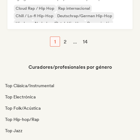
Cloud Rap / Hip Hop
Rap internacional
Chill / Lo-fi Hip-Hop
Deutschrap/German Hip-Hop
Hip-hop
Nederhop/Dutch Hip-Hop
Rap en inglés
Rap francés
1
2
...
14
Curadores/profesionales por género
Top Clásica/Instrumental
Top Electrónica
Top Folk/Acústica
Top Hip-hop/Rap
Top Jazz