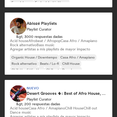
French house
Funky / Jackin House
Ablozé Playlists
Playlist Curator
&gt; 3000 respuestas dadas
Acid house
Afrobeat / Afropop
Casa Afro / Amapiano
Rock alternativo
Bass music
Agregar artistas a mis playlists de mayor impacto
Organic House / Downtempo
Casa Afro / Amapiano
Rock alternativo
Beats / Lo-fi
Chill House
Chill / Lo-fi Hip-Hop
Chill out
Deep house
NUEVO
Desert Grooves 🌵: Best of Afro House, Organic & Melodic
Playlist Curator
&gt; 200 respuestas dadas
Acid house
Casa Afro / Amapiano
Chill House
Chill out
Dance music
Agregar artistas a mis playlists de mayor impacto