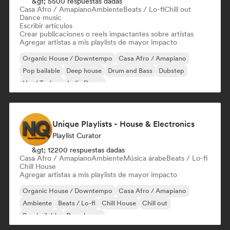
&gt; 5500 respuestas dadas
Casa Afro / Amapiano
Ambiente
Beats / Lo-fi
Chill out
Dance music
Escribir artículos
Crear publicaciones o reels impactantes sobre artistas
Agregar artistas a mis playlists de mayor impacto
Organic House / Downtempo
Casa Afro / Amapiano
Pop bailable
Deep house
Drum and Bass
Dubstep
Hard Techno
Indie Dance
Unique Playlists - House & Electronics
Playlist Curator
&gt; 12200 respuestas dadas
Casa Afro / Amapiano
Ambiente
Música árabe
Beats / Lo-fi
Chill House
Agregar artistas a mis playlists de mayor impacto
Organic House / Downtempo
Casa Afro / Amapiano
Ambiente
Beats / Lo-fi
Chill House
Chill out
Pop bailable
Deep house