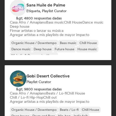
Sans Huile de Palme
Etiqueta, Playlist Curator
&gt; 4800 respuestas dadas
Casa Afro / Amapiano
Bass music
Chill House
Dance music
Deep house
Firmar artistas o lanzar su música
Agregar artistas a mis playlists de mayor impacto
Organic House / Downtempo
Bass music
Chill House
Dance music
Deep house
Future house
House music
Melodic & Progressive House
Gobi Desert Collective
Playlist Curator
&gt; 9800 respuestas dadas
Casa Afro / Amapiano
Beats / Lo-fi
Chill House
Chill / Lo-fi Hip-Hop
Chill out
Agregar artistas a mis playlists de mayor impacto
Organic House / Downtempo
Beats / Lo-fi
Chill House
Deep house
Drum and Bass
Hip-hop
Indie folk