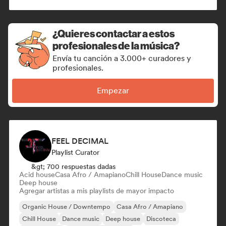
Funky / Jackin House
House music
¿Quieres contactar a estos
profesionales de la música?
Envía tu canción a 3.000+ curadores y
profesionales.
Empezar
FEEL DECIMAL
Playlist Curator
&gt; 700 respuestas dadas
Acid house
Casa Afro / Amapiano
Chill House
Dance music
Deep house
Agregar artistas a mis playlists de mayor impacto
Organic House / Downtempo
Casa Afro / Amapiano
Chill House
Dance music
Deep house
Discoteca