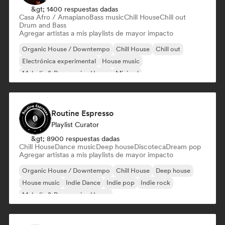
&gt; 1400 respuestas dadas
Casa Afro / Amapiano
Bass music
Chill House
Chill out
Drum and Bass
Agregar artistas a mis playlists de mayor impacto
Organic House / Downtempo
Chill House
Chill out
Electrónica experimental
House music
Melodic & Progressive House
Minimal
Casa Afro / Amapiano
Routine Espresso
Playlist Curator
&gt; 8900 respuestas dadas
Chill House
Dance music
Deep house
Discoteca
Dream pop
Agregar artistas a mis playlists de mayor impacto
Organic House / Downtempo
Chill House
Deep house
House music
Indie Dance
Indie pop
Indie rock
Melodic & Progressive House