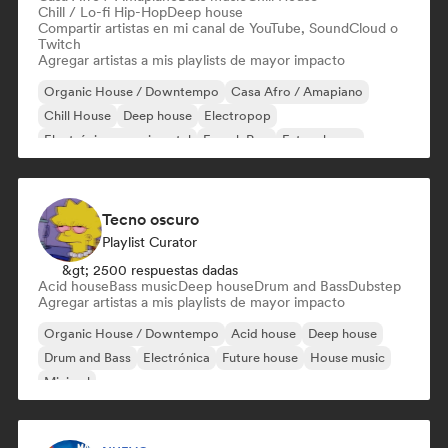
Chill / Lo-fi Hip-Hop
Deep house
Compartir artistas en mi canal de YouTube, SoundCloud o
Twitch
Agregar artistas a mis playlists de mayor impacto
Organic House / Downtempo
Casa Afro / Amapiano
Chill House
Deep house
Electropop
Electrónica experimental
French Pop
Future house
Tecno oscuro
Playlist Curator
&gt; 2500 respuestas dadas
Acid house
Bass music
Deep house
Drum and Bass
Dubstep
Agregar artistas a mis playlists de mayor impacto
Organic House / Downtempo
Acid house
Deep house
Drum and Bass
Electrónica
Future house
House music
Minimal