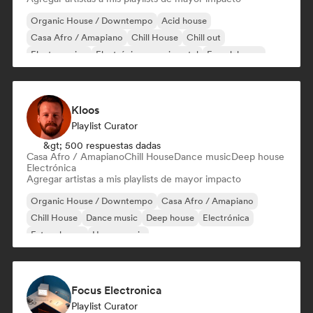
Organic House / Downtempo
Acid house
Casa Afro / Amapiano
Chill House
Chill out
Electro swing
Electrónica experimental
French house
Kloos
Playlist Curator
&gt; 500 respuestas dadas
Casa Afro / Amapiano
Chill House
Dance music
Deep house
Electrónica
Agregar artistas a mis playlists de mayor impacto
Organic House / Downtempo
Casa Afro / Amapiano
Chill House
Dance music
Deep house
Electrónica
Future house
House music
Focus Electronica
Playlist Curator