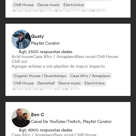
Chill House
Dance music
Electrónica
Funky / Jackin House
Future house
Hard Techno
Gusty
Playlist Curator
&gt; 2500 respuestas dadas
Acid house
Casa Afro / Amapiano
Bass music
Chill House
Chill out
Agregar artistas a mis playlists de mayor impacto
Organic House / Downtempo
Casa Afro / Amapiano
Chill House
Dancehall
Dance music
Electrónica
Funky / Jackin House
Hard Techno
Ben C
Canal De YouTube/Twitch, Playlist Curator
&gt; 6900 respuestas dadas
Casa Afro / Amapiano
Bass music
Chill House