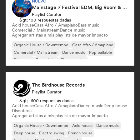
NUEVO
Mainstage ⚡ Festival EDM, Big Room & House Anthems
Playlist Curator
&gt; 100 respuestas dadas
Acid house
Casa Afro / Amapiano
Bass music
Comercial / Mainstream
Dance music
Agregar artistas a mis playlists de mayor impacto
Organic House / Downtempo
Casa Afro / Amapiano
Comercial / Mainstream
Dance music
Pop bailable
Discoteca
Electrónica
Electro swing
The Birdhouse Records
Playlist Curator
&gt; 1600 respuestas dadas
Acid house
Casa Afro / Amapiano
Dance music
Deep house
Discoteca
Agregar artistas a mis playlists de mayor impacto
Organic House / Downtempo
Acid house
Dance music
Deep house
Electro swing
French house