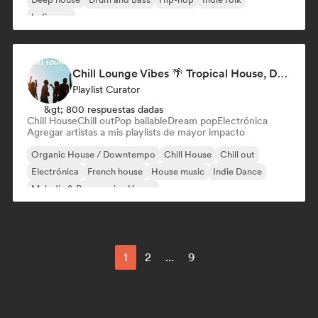
Indie pop
Chill Lounge Vibes 🌴 Tropical House, Deep House & Downtempo
Playlist Curator
&gt; 800 respuestas dadas
Chill House
Chill out
Pop bailable
Dream pop
Electrónica
Agregar artistas a mis playlists de mayor impacto
Organic House / Downtempo
Chill House
Chill out
Electrónica
French house
House music
Indie Dance
Melodic & Progressive House
1
2
...
9