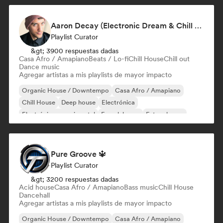
Aaron Decay (Electronic Dream & Chill Electronic Dream playlists)
Playlist Curator
&gt; 3900 respuestas dadas
Casa Afro / Amapiano
Beats / Lo-fi
Chill House
Chill out
Dance music
Agregar artistas a mis playlists de mayor impacto
Organic House / Downtempo
Casa Afro / Amapiano
Chill House
Deep house
Electrónica
Electrónica experimental
French house
Future house
Pure Groove 🔱
Playlist Curator
&gt; 3200 respuestas dadas
Acid house
Casa Afro / Amapiano
Bass music
Chill House
Dancehall
Agregar artistas a mis playlists de mayor impacto
Organic House / Downtempo
Casa Afro / Amapiano