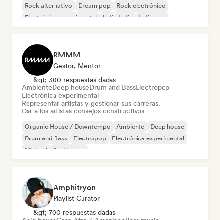
Rock alternativo
Dream pop
Rock electrónico
Electrónica experimental
Indie India
Indie pop
RMMM
Gestor, Mentor
&gt; 300 respuestas dadas
Ambiente
Deep house
Drum and Bass
Electropop
Electrónica experimental
Representar artistas y gestionar sus carreras.
Dar a los artistas consejos constructivos
Organic House / Downtempo
Ambiente
Deep house
Drum and Bass
Electropop
Electrónica experimental
Minimal
Synthwave
Amphitryon
Playlist Curator
&gt; 700 respuestas dadas