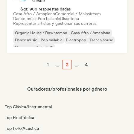
Gestor
&gt; 900 respuestas dadas
Casa Afro / Amapiano
Comercial / Mainstream
Dance music
Pop bailable
Discoteca
Representar artistas y gestionar sus carreras.
Organic House / Downtempo
Casa Afro / Amapiano
Dance music
Pop bailable
Electropop
French house
Hyperpop
Indie folk
1
...
3
...
4
Curadores/profesionales por género
Top Clásica/Instrumental
Top Electrónica
Top Folk/Acústica