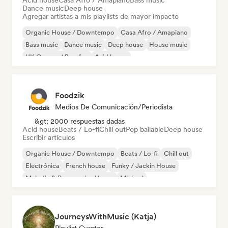
Acid house
Casa Afro / Amapiano
Bass music
Dance music
Deep house
Agregar artistas a mis playlists de mayor impacto
Organic House / Downtempo
Casa Afro / Amapiano
Bass music
Dance music
Deep house
House music
UK Garage / Bassline
Acid house
Foodzik
Medios De Comunicación/Periodista
&gt; 2000 respuestas dadas
Acid house
Beats / Lo-fi
Chill out
Pop bailable
Deep house
Escribir artículos
Organic House / Downtempo
Beats / Lo-fi
Chill out
Electrónica
French house
Funky / Jackin House
Melodic & Progressive House
Minimal
JourneysWithMusic (Katja)