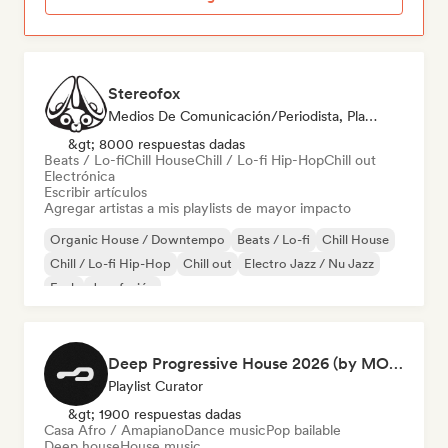
Stereofox
Medios De Comunicación/Periodista, Playlist Curator
&gt; 8000 respuestas dadas
Beats / Lo-fi
Chill House
Chill / Lo-fi Hip-Hop
Chill out
Electrónica
Escribir artículos
Agregar artistas a mis playlists de mayor impacto
Organic House / Downtempo
Beats / Lo-fi
Chill House
Chill / Lo-fi Hip-Hop
Chill out
Electro Jazz / Nu Jazz
Funk
Jazz fusión
Deep Progressive House 2026 (by MODERNDEEP)
Playlist Curator
&gt; 1900 respuestas dadas
Casa Afro / Amapiano
Dance music
Pop bailable
Deep house
House music