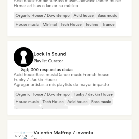
Acid house
Ambiente
Bass music
Coldwave
Dance music
Firmar artistas o lanzar su música
Organic House / Downtempo
Acid house
Bass music
House music
Minimal
Tech House
Techno
Trance
Lock In Sound
Playlist Curator
&gt; 300 respuestas dadas
Acid house
Bass music
Dance music
French house
Funky / Jackin House
Agregar artistas a mis playlists de mayor impacto
Organic House / Downtempo
Funky / Jackin House
House music
Tech House
Acid house
Bass music
Dance music
French house
Valentin Malfroy / inventa