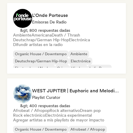
L'Onde Porteuse
Emisoras De Radio
&gt; 800 respuestas dadas
Ambiente
Americana
Death / Thrash
Deutschrap/German Hip-Hop
Electrónica
Difundir artistas en la radio
Organic House / Downtempo
Ambiente
Deutschrap/German Hip-Hop
Electrónica
Electro Jazz / Nu Jazz
Grime
Hip-hop
Indie Dance
WEST JUPITER | Euphoric and Melodic Techno | The Best Indie | Organic House
Playlist Curator
&gt; 400 respuestas dadas
Afrobeat / Afropop
Rock alternativo
Dream pop
Rock electrónico
Electrónica experimental
Agregar artistas a mis playlists de mayor impacto
Organic House / Downtempo
Afrobeat / Afropop