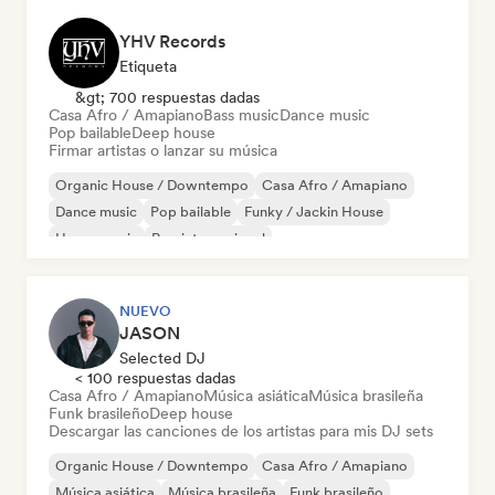
YHV Records
Etiqueta
&gt; 700 respuestas dadas
Casa Afro / Amapiano
Bass music
Dance music
Pop bailable
Deep house
Firmar artistas o lanzar su música
Organic House / Downtempo
Casa Afro / Amapiano
Dance music
Pop bailable
Funky / Jackin House
House music
Pop internacional
Melodic & Progressive House
NUEVO
JASON
Selected DJ
< 100 respuestas dadas
Casa Afro / Amapiano
Música asiática
Música brasileña
Funk brasileño
Deep house
Descargar las canciones de los artistas para mis DJ sets
Organic House / Downtempo
Casa Afro / Amapiano
Música asiática
Música brasileña
Funk brasileño