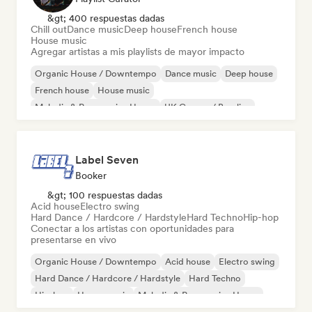
&gt; 400 respuestas dadas
Chill out
Dance music
Deep house
French house
House music
Agregar artistas a mis playlists de mayor impacto
Organic House / Downtempo
Dance music
Deep house
French house
House music
Melodic & Progressive House
UK Garage / Bassline
Chill out
Label Seven
Booker
&gt; 100 respuestas dadas
Acid house
Electro swing
Hard Dance / Hardcore / Hardstyle
Hard Techno
Hip-hop
Conectar a los artistas con oportunidades para
presentarse en vivo
Organic House / Downtempo
Acid house
Electro swing
Hard Dance / Hardcore / Hardstyle
Hard Techno
Hip-hop
House music
Melodic & Progressive House