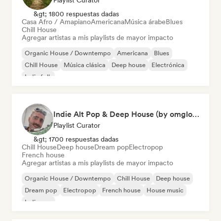
Playlist Curator
&gt; 1800 respuestas dadas
Casa Afro / Amapiano
Americana
Música árabe
Blues
Chill House
Agregar artistas a mis playlists de mayor impacto
Organic House / Downtempo
Americana
Blues
Chill House
Música clásica
Deep house
Electrónica
Indie folk
Indie Alt Pop & Deep House (by omglookitsRaph)
Playlist Curator
&gt; 1700 respuestas dadas
Chill House
Deep house
Dream pop
Electropop
French house
Agregar artistas a mis playlists de mayor impacto
Organic House / Downtempo
Chill House
Deep house
Dream pop
Electropop
French house
House music
Indie pop