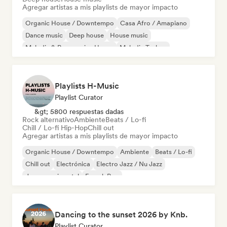
Agregar artistas a mis playlists de mayor impacto
Organic House / Downtempo
Casa Afro / Amapiano
Dance music
Deep house
House music
Melodic & Progressive House
Melodic Techno
Pop bailable
Playlists H-Music
Playlist Curator
&gt; 5800 respuestas dadas
Rock alternativo
Ambiente
Beats / Lo-fi
Chill / Lo-fi Hip-Hop
Chill out
Agregar artistas a mis playlists de mayor impacto
Organic House / Downtempo
Ambiente
Beats / Lo-fi
Chill out
Electrónica
Electro Jazz / Nu Jazz
Jazz experimental
French Pop
Dancing to the sunset 2026 by Knb.
Playlist Curator