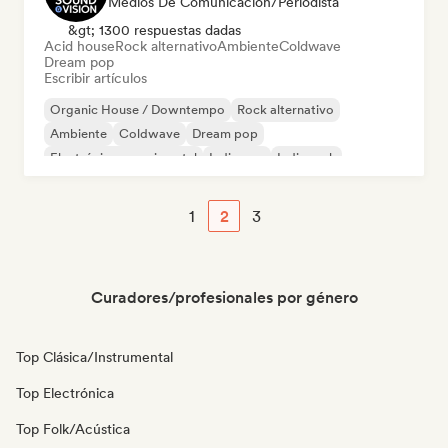
Medios De Comunicación/Periodista
&gt; 1300 respuestas dadas
Acid house
Rock alternativo
Ambiente
Coldwave
Dream pop
Escribir artículos
Organic House / Downtempo
Rock alternativo
Ambiente
Coldwave
Dream pop
Electrónica experimental
Indie pop
Indie rock
1
2
3
Curadores/profesionales por género
Top Clásica/Instrumental
Top Electrónica
Top Folk/Acústica