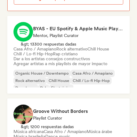
BYAS - EU Spotify & Apple Music Playlists
Mentor, Playlist Curator
&gt; 13300 respuestas dadas
Casa Afro / Amapiano
Rock alternativo
Chill House
Chill / Lo-fi Hip-Hop
Rap cristiano
Dar a los artistas consejos constructivos
Agregar artistas a mis playlists de mayor impacto
Organic House / Downtempo
Casa Afro / Amapiano
Rock alternativo
Chill House
Chill / Lo-fi Hip-Hop
Deep house
Dub
Electrónica
Groove Without Borders
Playlist Curator
&gt; 1200 respuestas dadas
Música africana
Casa Afro / Amapiano
Música árabe
Música brasileña
Dance music