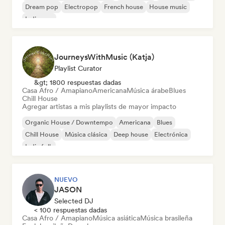
Dream pop
Electropop
French house
House music
Indie pop
JourneysWithMusic (Katja)
Playlist Curator
&gt; 1800 respuestas dadas
Casa Afro / Amapiano
Americana
Música árabe
Blues
Chill House
Agregar artistas a mis playlists de mayor impacto
Organic House / Downtempo
Americana
Blues
Chill House
Música clásica
Deep house
Electrónica
Indie folk
NUEVO
JASON
Selected DJ
< 100 respuestas dadas
Casa Afro / Amapiano
Música asiática
Música brasileña