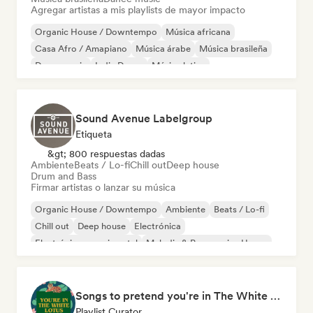
Agregar artistas a mis playlists de mayor impacto
Organic House / Downtempo
Música africana
Casa Afro / Amapiano
Música árabe
Música brasileña
Dance music
Indie Dance
Música latina
Sound Avenue Labelgroup
Etiqueta
&gt; 800 respuestas dadas
Ambiente
Beats / Lo-fi
Chill out
Deep house
Drum and Bass
Firmar artistas o lanzar su música
Organic House / Downtempo
Ambiente
Beats / Lo-fi
Chill out
Deep house
Electrónica
Electrónica experimental
Melodic & Progressive House
Songs to pretend you're in The White Lotus
Playlist Curator