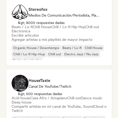
Stereofox
Medios De Comunicación/Periodista, Playlist Curator
&gt; 8000 respuestas dadas
Beats / Lo-fi
Chill House
Chill / Lo-fi Hip-Hop
Chill out
Electrónica
Escribir artículos
Agregar artistas a mis playlists de mayor impacto
Organic House / Downtempo
Beats / Lo-fi
Chill House
Chill / Lo-fi Hip-Hop
Chill out
Electro Jazz / Nu Jazz
Funk
Jazz fusión
HouseTaste
Canal De YouTube/Twitch
&gt; 500 respuestas dadas
Acid house
Casa Afro / Amapiano
Chill out
Dance music
Deep house
Compartir artistas en mi canal de YouTube, SoundCloud o
Twitch