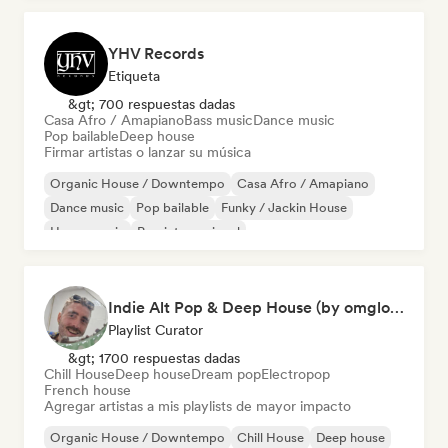
YHV Records
Etiqueta
&gt; 700 respuestas dadas
Casa Afro / Amapiano
Bass music
Dance music
Pop bailable
Deep house
Firmar artistas o lanzar su música
Organic House / Downtempo
Casa Afro / Amapiano
Dance music
Pop bailable
Funky / Jackin House
House music
Pop internacional
Melodic & Progressive House
Indie Alt Pop & Deep House (by omglookitsRaph)
Playlist Curator
&gt; 1700 respuestas dadas
Chill House
Deep house
Dream pop
Electropop
French house
Agregar artistas a mis playlists de mayor impacto
Organic House / Downtempo
Chill House
Deep house