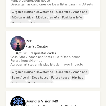
Funk brasileño
Deep house
Descargar las canciones de los artistas para mis DJ sets
Organic House / Downtempo
Casa Afro / Amapiano
Música asiática
Música brasileña
Funk brasileño
Deep house
Future house
Hard Dance / Hardcore / Hardstyle
ReBL
Playlist Curator
&gt; 200 respuestas dadas
Casa Afro / Amapiano
Beats / Lo-fi
Deep house
Future house
Hip-hop
Agregar artistas a mis playlists de mayor impacto
Organic House / Downtempo
Casa Afro / Amapiano
Beats / Lo-fi
Deep house
Future house
Hip-hop
Indie pop
Rap internacional
Sound & Vision MX