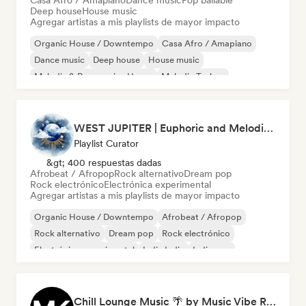
Casa Afro / Amapiano
Dance music
Pop bailable
Deep house
House music
Agregar artistas a mis playlists de mayor impacto
Organic House / Downtempo
Casa Afro / Amapiano
Dance music
Deep house
House music
Melodic & Progressive House
Melodic Techno
Pop bailable
WEST JUPITER | Euphoric and Melodic Techno | The Best Indie | Organic House
Playlist Curator
&gt; 400 respuestas dadas
Afrobeat / Afropop
Rock alternativo
Dream pop
Rock electrónico
Electrónica experimental
Agregar artistas a mis playlists de mayor impacto
Organic House / Downtempo
Afrobeat / Afropop
Rock alternativo
Dream pop
Rock electrónico
Electrónica experimental
Indie India
Indie pop
Chill Lounge Music 🌴 by Music Vibe Records