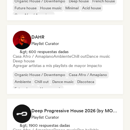
Organic House / Downtempo
Deep house
French house
Future house
House music
Minimal
Acid house
Casa Afro / Amapiano
DAHR
Playlist Curator
&gt; 600 respuestas dadas
Casa Afro / Amapiano
Ambiente
Chill out
Dance music
Deep house
Agregar artistas a mis playlists de mayor impacto
Organic House / Downtempo
Casa Afro / Amapiano
Ambiente
Chill out
Dance music
Discoteca
Future house
House music
Deep Progressive House 2026 (by MODERNDEEP)
Playlist Curator
&gt; 1900 respuestas dadas