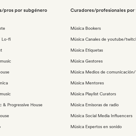
s/pros por subgénero
Curadores/profesionales por 
nte
Música Bookers
 Lo-fi
Música Canales de youtube/twitc
ut
Música Etiquetas
 music
Música Gestores
house
Música Medios de comunicación/P
nica
Música Mentores
music
Música Playlist Curators
c & Progressive House
Música Emisoras de radio
House
Música Social Media Influencers
o
Música Expertos en sonido