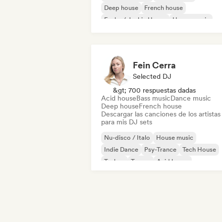
Deep house
French house
Funky / Jackin House
House music
Melodic & Progressive House
Minimal
Fein Cerra
Selected DJ
&gt; 700 respuestas dadas
Acid house
Bass music
Dance music
Deep house
French house
Descargar las canciones de los artistas
para mis DJ sets
Nu-disco / Italo
House music
Indie Dance
Psy-Trance
Tech House
Techno
Trance
Acid house