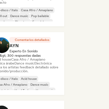
acto
disco / Italo
Casa Afro / Amapiano
ll out
Dance music
Pop bailable
ep house
Discoteca
French house
Comentarios detallados
AYN
Experto En Sonido
&gt; 300 respuestas dadas
d house
Casa Afro / Amapiano
ica árabe
Dance music
Electrónica
a los artistas feedback detallado sobre
sonido/producción.
disco / Italo
Acid house
sa Afro / Amapiano
Dance music
ctrónica
Hard Techno
House music
ie Dance