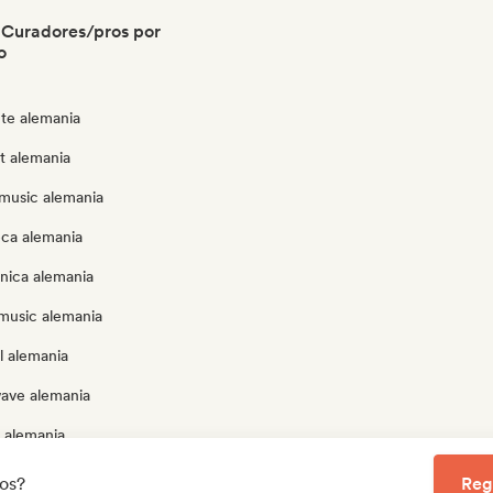
 Curadores/pros por
o
te alemania
ut alemania
music alemania
eca alemania
nica alemania
music alemania
l alemania
ave alemania
 alemania
p alemania
los?
Reg