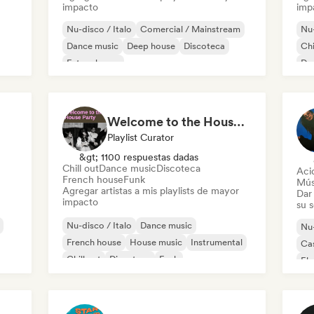
impacto
imp
Nu-disco / Italo
Comercial / Mainstream
Nu-
Dance music
Deep house
Discoteca
Chi
Future house
De
Hard Dance / Hardcore / Hardstyle
House music
Welcome to the House Party
Playlist Curator
&gt; 1100 respuestas dadas
Chill out
Dance music
Discoteca
Aci
French house
Funk
Mús
Agregar artistas a mis playlists de mayor
Dar 
impacto
su 
Nu-disco / Italo
Dance music
Nu-
French house
House music
Instrumental
Ca
Chill out
Discoteca
Funk
Ele
Ind