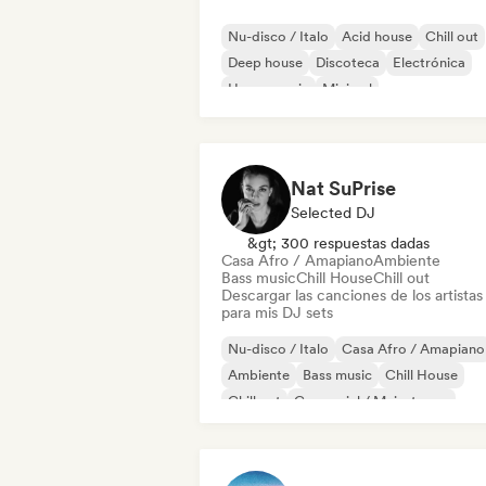
Nu-disco / Italo
Acid house
Chill out
Deep house
Discoteca
Electrónica
House music
Minimal
Nat SuPrise
Selected DJ
&gt; 300 respuestas dadas
Casa Afro / Amapiano
Ambiente
Bass music
Chill House
Chill out
Descargar las canciones de los artistas
para mis DJ sets
Nu-disco / Italo
Casa Afro / Amapiano
Ambiente
Bass music
Chill House
Chill out
Comercial / Mainstream
Electro Jazz / Nu Jazz