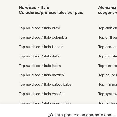
Nu-disco / Italo
Alemania
Curadores/profesionales por país
subgéner
Top nu-disco / italo brasil
Top ambien
Top nu-disco / italo colombia
Top chill o
Top nu-disco / italo francia
Top dance 
Top nu-disco / italo italia
Top discot
Top nu-disco / italo japón
Top electró
Top nu-disco / italo méxico
Top house 
Top nu-disco / italo países bajos
Top minima
Top nu-disco / italo españa
Top synthw
Top nu-disco / italo reino unido
Top techno
Top nu-disco / italo estados unidos
Top trip ho
¿Quiere ponerse en contacto con el