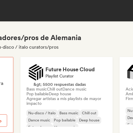
radores/pros de Alemania
disco / italo curators/pros
Future House Cloud
Playlist Curator
ra
&gt; 5500 respuestas dadas
Bass music
Chill out
Dance music
Aci
Pop bailable
Deep house
Amb
Agregar artistas a mis playlists de mayor
Firm
impacto
Nu-
Nu-disco / Italo
Bass music
Chill out
De
Dance music
Pop bailable
Deep house
o
Fut
Future house
House music