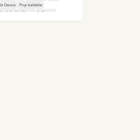
ie Dance
Pop bailable
ky / Jackin House
Indie pop
 internacional