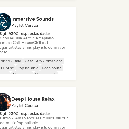
Inmersive Sounds
Playlist Curator
&gt; 9300 respuestas dadas
d house
Casa Afro / Amapiano
s music
Chill House
Chill out
gar artistas a mis playlists de mayor
acto
disco / Italo
Casa Afro / Amapiano
ll House
Pop bailable
Deep house
bstep
Electropop
House music
Deep House Relax
Playlist Curator
&gt; 2300 respuestas dadas
a Afro / Amapiano
Bass music
Chill out
ce music
Pop bailable
gar artistas a mis playlists de mayor