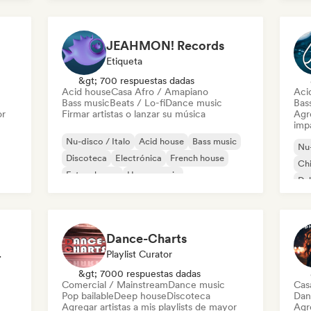
JEAHMON! Records
Etiqueta
&gt; 700 respuestas dadas
Acid house
Casa Afro / Amapiano
Aci
Bass music
Beats / Lo-fi
Dance music
Bas
or
Firmar artistas o lanzar su música
Agre
imp
Nu-disco / Italo
Acid house
Bass music
Nu-
Discoteca
Electrónica
French house
Chi
Future house
House music
Du
Dance-Charts
odista
Playlist Curator
&gt; 7000 respuestas dadas
Comercial / Mainstream
Dance music
Cas
Pop bailable
Deep house
Discoteca
Dan
Agregar artistas a mis playlists de mayor
Agre