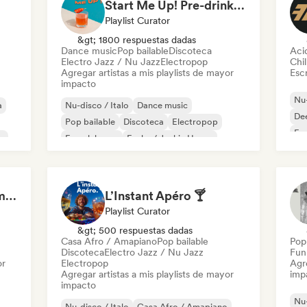
Start Me Up! Pre-drinks and Summer Party 🍹
Playlist Curator
&gt; 1800 respuestas dadas
Dance music
Pop bailable
Discoteca
Aci
Electro Jazz / Nu Jazz
Electropop
Chil
Agregar artistas a mis playlists de mayor
Escr
impacto
Nu-
a
Nu-disco / Italo
Dance music
De
Pop bailable
Discoteca
Electropop
Fr
e
French house
Funky / Jackin House
House music
Big Mamas House Family & Friends
L’Instant Apéro 🍸
Playlist Curator
&gt; 500 respuestas dadas
Casa Afro / Amapiano
Pop bailable
Pop 
Discoteca
Electro Jazz / Nu Jazz
Fun
or
Electropop
Agre
Agregar artistas a mis playlists de mayor
imp
impacto
Nu-
Nu-disco / Italo
Casa Afro / Amapiano