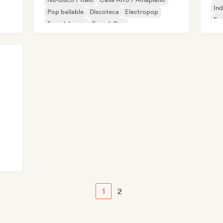
Ind
Pop bailable
Discoteca
Electropop
Fun
French house
French Pop
Pop
Funky / Jackin House
1
2