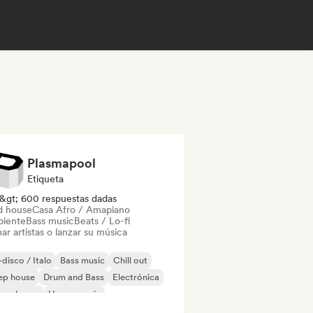
Plasmapool
Etiqueta
&gt; 600 respuestas dadas
d house
Casa Afro / Amapiano
iente
Bass music
Beats / Lo-fi
ar artistas o lanzar su música
disco / Italo
Bass music
Chill out
ep house
Drum and Bass
Electrónica
ure house
House music