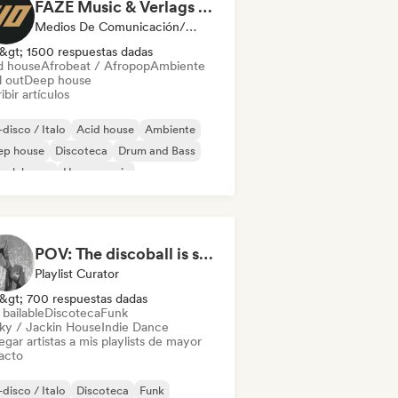
FAZE Music & Verlags GmbH
Medios De Comunicación/Periodista
&gt; 1500 respuestas dadas
d house
Afrobeat / Afropop
Ambiente
l out
Deep house
ibir artículos
disco / Italo
Acid house
Ambiente
ep house
Discoteca
Drum and Bass
ench house
House music
POV: The discoball is spinning, and you’re the star
Playlist Curator
&gt; 700 respuestas dadas
bailable
Discoteca
Funk
ky / Jackin House
Indie Dance
gar artistas a mis playlists de mayor
acto
disco / Italo
Discoteca
Funk