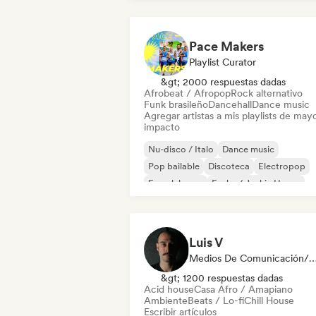
Pace Makers
Playlist Curator
&gt; 2000 respuestas dadas
Afrobeat / Afropop
Rock alternativo
Funk brasileño
Dancehall
Dance music
Agregar artistas a mis playlists de may
impacto
Nu-disco / Italo
Dance music
Pop bailable
Discoteca
Electropop
French house
Funky / Jackin House
House music
Luis V
Medios De Comunicación/Peri
&gt; 1200 respuestas dadas
Acid house
Casa Afro / Amapiano
Ambiente
Beats / Lo-fi
Chill House
Escribir artículos