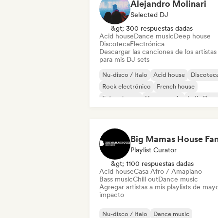
Alejandro Molinari
Selected DJ
&gt; 300 respuestas dadas
Acid house
Dance music
Deep house
Discoteca
Electrónica
Descargar las canciones de los artistas
para mis DJ sets
Nu-disco / Italo
Acid house
Discotec
Rock electrónico
French house
Future house
House music
Indie Danc
Playlist Curator
&gt; 1100 respuestas dadas
Acid house
Casa Afro / Amapiano
Bass music
Chill out
Dance music
Agregar artistas a mis playlists de may
impacto
Nu-disco / Italo
Dance music