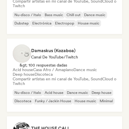
Compartir artistas en mi canal de YouTube, SoundCloud o
Twitch
Nu-disco / Italo
Bass music
Chill out
Dance music
Dubstep
Electrónica
Electropop
House music
Damaskus (Kozaboa)
Canal De YouTube/Twitch
&gt; 100 respuestas dadas
Acid house
Casa Afro / Amapiano
Dance music
Deep house
Discoteca
Compartir artistas en mi canal de YouTube, SoundCloud o
Twitch
Nu-disco / Italo
Acid house
Dance music
Deep house
Discoteca
Funky / Jackin House
House music
Minimal
THE HOUSE CALL