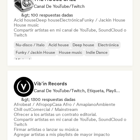
Canal De YouTube/Twitch
&gt; 100 respuestas dadas
Acid house
Deep house
Electrónica
Funky / Jackin House
House music
Compartir artistas en mi canal de YouTube, SoundCloud o
Twitch
Nu-disco / Italo
Acid house
Deep house
Electrónica
Funky / Jackin House
House music
Indie Dance
Minimal
Vib'in Records
Canal De YouTube/Twitch, Etiqueta, Playlist Curator, Editor
&gt; 1300 respuestas dadas
Afrobeat / Afropop
Casa Afro / Amapiano
Ambiente
Chill out
Comercial / Mainstream
Ofrecer a los artistas un contrato editorial.
Compartir artistas en mi canal de YouTube, SoundCloud o
Twitch
Firmar artistas o lanzar su música
Agregar artistas a mis playlists de mayor impacto