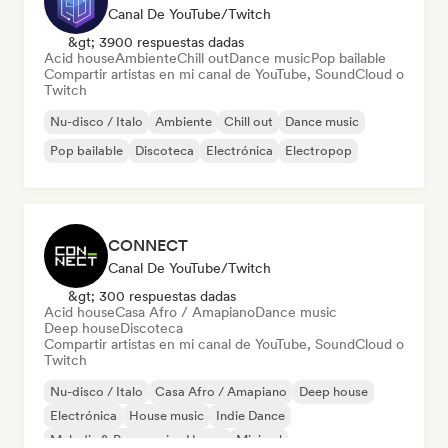
Canal De YouTube/Twitch
&gt; 3900 respuestas dadas
Acid house
Ambiente
Chill out
Dance music
Pop bailable
Compartir artistas en mi canal de YouTube, SoundCloud o
Twitch
Nu-disco / Italo
Ambiente
Chill out
Dance music
Pop bailable
Discoteca
Electrónica
Electropop
CONNECT
Canal De YouTube/Twitch
&gt; 300 respuestas dadas
Acid house
Casa Afro / Amapiano
Dance music
Deep house
Discoteca
Compartir artistas en mi canal de YouTube, SoundCloud o
Twitch
Nu-disco / Italo
Casa Afro / Amapiano
Deep house
Electrónica
House music
Indie Dance
Melodic & Progressive House
Minimal