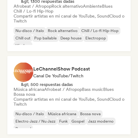
&gt; 1300 respuestas dadas
Afrobeat / Afropop
Rock alternativo
Ambiente
Blues
Chill / Lo-fi Hip-Hop
Compartir artistas en mi canal de YouTube, SoundCloud o
Twitch
Nu-disco / Italo
Rock alternativo
Chill / Lo-fi Hip-Hop
Chill out
Pop bailable
Deep house
Electropop
Hip-hop
LeChannelShow Podcast
Canal De YouTube/Twitch
&gt; 500 respuestas dadas
Música africana
Afrobeat / Afropop
Bass music
Blues
Bossa nova
Compartir artistas en mi canal de YouTube, SoundCloud o
Twitch
Nu-disco / Italo
Música africana
Bossa nova
Electro Jazz / Nu Jazz
Funk
Gospel
Jazz moderno
Pop soul