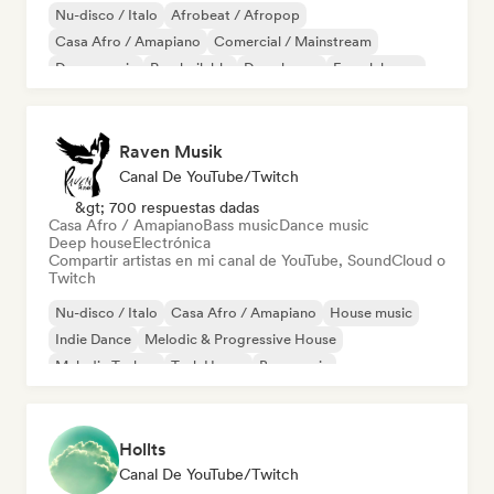
Nu-disco / Italo
Afrobeat / Afropop
Casa Afro / Amapiano
Comercial / Mainstream
Dance music
Pop bailable
Deep house
French house
Raven Musik
Canal De YouTube/Twitch
&gt; 700 respuestas dadas
Casa Afro / Amapiano
Bass music
Dance music
Deep house
Electrónica
Compartir artistas en mi canal de YouTube, SoundCloud o
Twitch
Nu-disco / Italo
Casa Afro / Amapiano
House music
Indie Dance
Melodic & Progressive House
Melodic Techno
Tech House
Bass music
Hollts
Canal De YouTube/Twitch