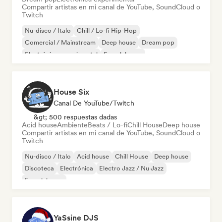
Compartir artistas en mi canal de YouTube, SoundCloud o
Twitch
Nu-disco / Italo
Chill / Lo-fi Hip-Hop
Comercial / Mainstream
Deep house
Dream pop
Electrónica experimental
French house
Melodic & Progressive House
House Six
Canal De YouTube/Twitch
&gt; 500 respuestas dadas
Acid house
Ambiente
Beats / Lo-fi
Chill House
Deep house
Compartir artistas en mi canal de YouTube, SoundCloud o
Twitch
Nu-disco / Italo
Acid house
Chill House
Deep house
Discoteca
Electrónica
Electro Jazz / Nu Jazz
French house
YaSsine DJS