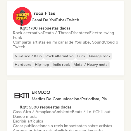
Troca Fitas
Canal De YouTube/Twitch
&gt; 1700 respuestas dadas
Rock alternativo
Death / Thrash
Discoteca
Electro swing
Funk
Compartir artistas en mi canal de YouTube, SoundCloud o
Twitch
Nu-disco / Italo
Rock alternativo
Funk
Garage rock
Hardcore
Hip-hop
Indie rock
Metal / Heavy metal
EKM.CO
Medios De Comunicación/Periodista, Playlist Curator
&gt; 5500 respuestas dadas
Casa Afro / Amapiano
Ambiente
Beats / Lo-fi
Chill out
Dance music
Escribir artículos
Crear publicaciones o reels impactantes sobre artistas
Agregar artistas a mis playlists de mayor impacto