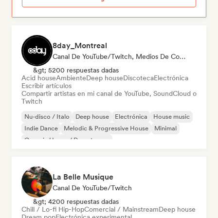
8day_Montreal
Canal De YouTube/Twitch, Medios De Comunicación/Periodista
&gt; 5200 respuestas dadas
Acid house
Ambiente
Deep house
Discoteca
Electrónica
Escribir artículos
Compartir artistas en mi canal de YouTube, SoundCloud o
Twitch
Nu-disco / Italo
Deep house
Electrónica
House music
Indie Dance
Melodic & Progressive House
Minimal
Organic House / Downtempo
La Belle Musique
Canal De YouTube/Twitch
&gt; 4200 respuestas dadas
Chill / Lo-fi Hip-Hop
Comercial / Mainstream
Deep house
Dream pop
Electrónica experimental