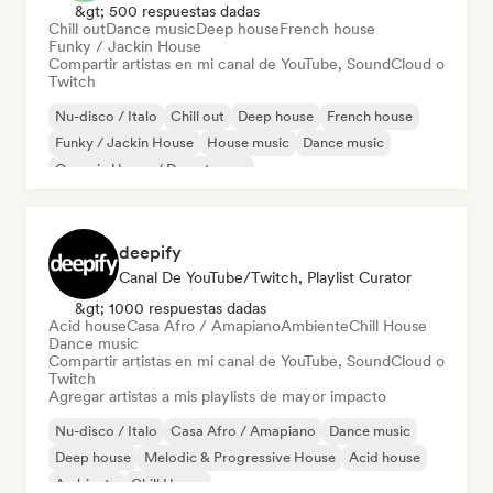
&gt; 500 respuestas dadas
Chill out
Dance music
Deep house
French house
Funky / Jackin House
Compartir artistas en mi canal de YouTube, SoundCloud o
Twitch
Nu-disco / Italo
Chill out
Deep house
French house
Funky / Jackin House
House music
Dance music
Organic House / Downtempo
deepify
Canal De YouTube/Twitch, Playlist Curator
&gt; 1000 respuestas dadas
Acid house
Casa Afro / Amapiano
Ambiente
Chill House
Dance music
Compartir artistas en mi canal de YouTube, SoundCloud o
Twitch
Agregar artistas a mis playlists de mayor impacto
Nu-disco / Italo
Casa Afro / Amapiano
Dance music
Deep house
Melodic & Progressive House
Acid house
Ambiente
Chill House