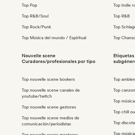
Top Pop
Top Indie r
Top R&B/Soul
Top R&B
Top Rock/Punk
Top Schla
Top Música del mundo / Espiritual
Top Chanso
Nouvelle scene
Etiquetas
Curadores/profesionales por tipo
subgéner
Top nouvelle scene bookers
Top ambien
Top nouvelle scene canales de
Top canzone
youtube/twitch
Top música 
Top nouvelle scene gestores
Top chill o
Top nouvelle scene medios de
Top discote
comunicación/periodistas
Top música
Top nouvelle scene mentores