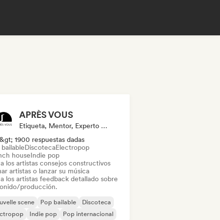
APRÈS VOUS
Etiqueta, Mentor, Experto En Sonido
&gt; 1900 respuestas dadas
bailable
Discoteca
Electropop
nch house
Indie pop
a los artistas consejos constructivos
ar artistas o lanzar su música
a los artistas feedback detallado sobre
sonido/producción.
velle scene
Pop bailable
Discoteca
ectropop
Indie pop
Pop internacional