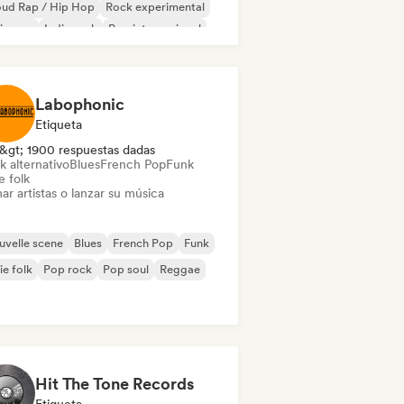
oud Rap / Hip Hop
Rock experimental
ie pop
Indie rock
Pop internacional
p rock
Labophonic
Etiqueta
&gt; 1900 respuestas dadas
k alternativo
Blues
French Pop
Funk
e folk
ar artistas o lanzar su música
velle scene
Blues
French Pop
Funk
ie folk
Pop rock
Pop soul
Reggae
Hit The Tone Records