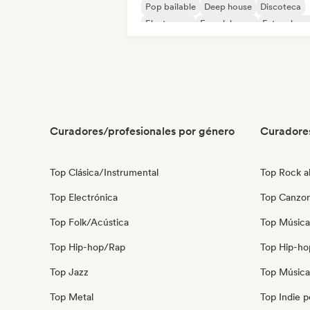
Pop bailable
Deep house
Discoteca
Electropop
French house
Future hou
Curadores/profesionales por género
Curadore
Top Clásica/Instrumental
Top Rock al
Top Electrónica
Top Canzon
Top Folk/Acústica
Top Música
Top Hip-hop/Rap
Top Hip-ho
Top Jazz
Top Música
Top Metal
Top Indie 