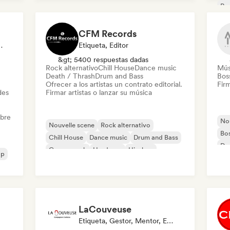
Po
Música caribeña
Música latina
CFM Records
perto En Sonido
Etiqueta, Editor
&gt; 5400 respuestas dadas
Rock alternativo
Chill House
Dance music
Mús
Death / Thrash
Drum and Bass
Bos
Ofrecer a los artistas un contrato editorial.
Firm
des
Firmar artistas o lanzar su música
obre
Nou
Nouvelle scene
Rock alternativo
Bo
Chill House
Dance music
Drum and Bass
De
Garage rock
Hardcore
Hip-hop
op
Mús
LaCouveuse
Etiqueta, Gestor, Mentor, Editor