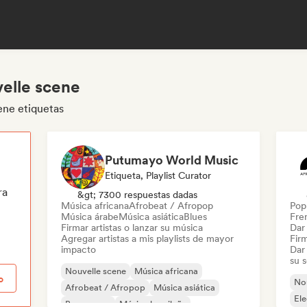
velle scene
ene etiquetas
Putumayo World Music
Etiqueta, Playlist Curator
ra
&gt; 7300 respuestas dadas
Música africana
Afrobeat / Afropop
Pop 
Música árabe
Música asiática
Blues
Fre
Firmar artistas o lanzar su música
Dar 
Agregar artistas a mis playlists de mayor
Firm
impacto
Dar 
su 
Nouvelle scene
Música africana
o
Nou
Afrobeat / Afropop
Música asiática
El
Bossa nova
Música brasileña