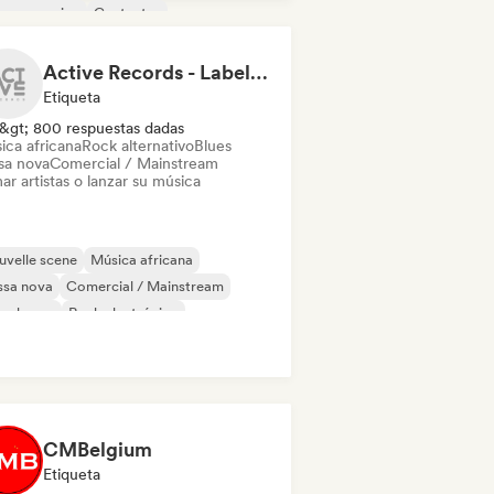
p progresivo
Cantautor
Active Records - Label services & distribution
Etiqueta
&gt; 800 respuestas dadas
ica africana
Rock alternativo
Blues
sa nova
Comercial / Mainstream
ar artistas o lanzar su música
velle scene
Música africana
ssa nova
Comercial / Mainstream
ep house
Rock electrónico
ica de cine
French Pop
CMBelgium
Etiqueta