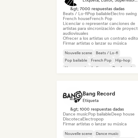
Etiqueta, Editor, Supervisor De Sincro
&gt; 7000 respuestas dadas
Beats / Lo-fi
Pop bailable
Electro swing
French house
French Pop
Licenciar o representar canciones de
artistas para sincronización de proyec
audiovisuales
Ofrecer a los artistas un contrato editor
Firmar artistas o lanzar su música
Nouvelle scene
Beats / Lo-fi
Pop bailable
French Pop
Hip-hop
House music
Indie pop
Rap francés
Bang Record
Etiqueta
&gt; 1000 respuestas dadas
Dance music
Pop bailable
Deep house
Discoteca
Electropop
Firmar artistas o lanzar su música
Nouvelle scene
Dance music