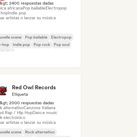
&gt; 2400 respuestas dadas
ica africana
Pop bailable
Electropop
-hop
Indie pop
ar artistas o lanzar su música
velle scene
Pop bailable
Electropop
p-hop
Indie pop
Pop rock
Pop soul
ntautor
Red Owl Records
Etiqueta
&gt; 2000 respuestas dadas
k alternativo
Canzone Italiana
ud Rap / Hip Hop
Dance music
k electrónico
ar artistas o lanzar su música
velle scene
Rock alternativo