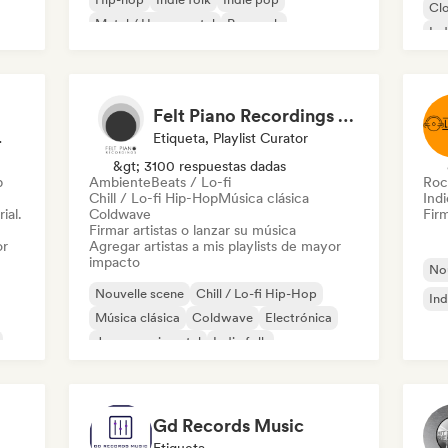
Cl
Metal / Heavy metal
Pop rock
Ind
Po
Felt Piano Recordings (label, playlists)
Editor
Etiqueta, Playlist Curator
&gt; 3100 respuestas dadas
p
Ambiente
Beats / Lo-fi
Roc
Chill / Lo-fi Hip-Hop
Música clásica
Indi
ial.
Coldwave
Firm
Firmar artistas o lanzar su música
or
Agregar artistas a mis playlists de mayor
impacto
Nou
Nouvelle scene
Chill / Lo-fi Hip-Hop
Ind
Música clásica
Coldwave
Electrónica
Jazz experimental
Indie folk
Instrumental
Gd Records Music