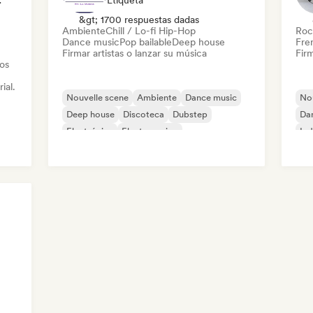
nización
Etiqueta
&gt; 1700 respuestas dadas
Ambiente
Chill / Lo-fi Hip-Hop
Roc
Dance music
Pop bailable
Deep house
Fre
Firmar artistas o lanzar su música
Firm
tos
ial.
Nouvelle scene
Ambiente
Dance music
Nou
Deep house
Discoteca
Dubstep
Da
Electrónica
Electro swing
Ind