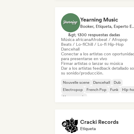
Yearning Music
Booker, Etiqueta, Ex
&gt; 1300 respuestas dadas
Música africana
Afrobeat / Afropop
Beats / Lo-fi
Chill / Lo-fi Hip-Hop
Dancehall
Conectar a los artistas con oportunida
para presentarse en vivo
Firmar artistas o lanzar su música
Dar a los artistas feedback detallado s
su sonido/producción.
Nouvelle scene
Dancehall
Dub
Electropop
French Pop
Funk
Hip-h
House music
Cracki Records
Etiqueta