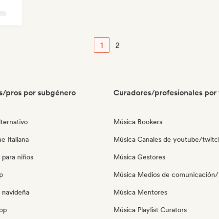
se
1
2
s/pros por subgénero
Curadores/profesionales por 
ternativo
Música Bookers
e Italiana
Música Canales de youtube/twitc
 para niños
Música Gestores
p
Música Medios de comunicación/P
 navideña
Música Mentores
pop
Música Playlist Curators