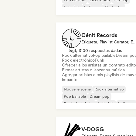
Indie folk
Indie pop
Cantautor
Cénit Records
Etiqueta, Playlist Curator, 
&gt; 3100 respuestas dadas
Rock alternativo
Pop bailable
Dream po
Rock electrónico
Funk
Ofrecer a los artistas un contrato editor
Firmar artistas o lanzar su música
Agregar artistas a mis playlists de may
impacto
Nouvelle scene
Rock alternativo
Pop bailable
Dream pop
Rock electrónico
Indie folk
Indie pop
Rap en inglés
V-DOGG