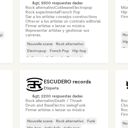
&gt; 9300 respuestas dadas
Rock alternativo
Coldwave
Electropop
Mús
Rock experimental
French Pop
Hip
Dar a los artistas consejos constructivos
Firm
Ofrecer a los artistas un contrato editorial.
Firmar artistas o lanzar su música
Representar artistas y gestionar sus
op
carreras.
Nou
Hi
Nouvelle scene
Rock alternativo
Ca
Electropop
French Pop
Hip-hop
Indie pop
Indie rock
Pop rock
ESCUDERO records
Etiqueta
&gt; 2200 respuestas dadas
Rock alternativo
Death / Thrash
Roc
Drum and Bass
Electro swing
Funk
Clo
Firmar artistas o lanzar su música
Roc
Firm
Nouvelle scene
Rock alternativo
Funk
Nou
Hip-hop
Indie folk
Indie pop