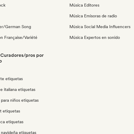
ock
Música Editores
Música Emisoras de radio
ger/German Song
Música Social Media Influencers
n Française/Variété
Música Expertos en sonido
 Curadores/pros por
o
te etiquetas
 italiana etiquetas
para niños etiquetas
ut etiquetas
ca etiquetas
 navideña etiquetas