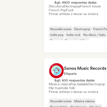
&gt; 4900 respuestas dadas
Discoteca
Electropop
French house
French Pop
Funk
Firmar artistas o lanzar su música
Nouvelle scene
Electropop
French P
Indie pop
Indie rock
Nu-disco / Italo
Pop soul
Pop psicodélico
Sonos Music Records
Etiqueta
&gt; 600 respuestas dadas
Música clásica
Pop bailable
Electropop
Hip-hop
Indie folk
Firmar artistas o lanzar su música
Nouvelle scene
Música clásica
Pop bailable
Electropop
Hip-hop