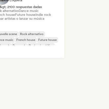
Etiqueta
&gt; 2100 respuestas dadas
k alternativo
Dance music
nch house
Future house
Indie rock
ar artistas o lanzar su música
velle scene
Rock alternativo
nce music
French house
Future house
ie rock
Pop rock
Rock psicodélico